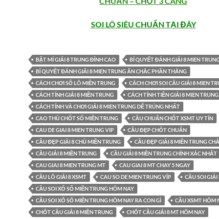
CHUẨN – CHỐT 3 CÀNG
SOI LÔ SIÊU CHUẨN TẠI ĐÂY
BẬT MÍ GIẢI 8 TRUNG ĐỈNH CAO
BÍ QUYẾT ĐÁNH GIẢI 8 MIEN TRUN
BÍ QUYẾT ĐÁNH GIẢI 8 MIEN TRUNG ĂN CHẮC PHẦN THẮNG
CÁCH CHƠI SỐ LÔ MIỀN TRUNG
CÁCH CHƠI SOI CẦU GIẢI 8 MIEN T
CÁCH TÍNH GIẢI 8 MIỀN TRUNG
CÁCH TÍNH TIỀN GIẢI 8 MIEN TRUNG
CÁCH TÍNH VÀ CHƠI GIẢI 8 MIEN TRUNG DỄ TRÚNG NHẤT
CAO THỦ CHỐT SỐ MIỀN TRUNG
CẦU CHUẨN CHỐT XSMT UY TÍN
CAU DE GIAI 8 MIEN TRUNG VIP
CẦU ĐẸP CHỐT CHUẨN
CẦU ĐẸP GIẢI 8 CHỦ MIỀN TRUNG
CẦU ĐẸP GIẢI 8 MIỀN TRUNG CH
CẦU GIẢI 8 MIỀN TRUNG
CẦU GIẢI 8 MIỀN TRUNG CHÍNH XÁC NHẤT
CAU GIAI 8 MIEN TRUNG MT
CAU GIAI 8 MT CHAY 5 NGAY
CẦU LÔ GIẢI 8 XSMT
CAU SO DE MIEN TRUNG VÍP
CẦU SOI GIẢI
CẦU SOI XỔ SỐ MIỀN TRUNG HÔM NAY
CẦU SOI XỔ SỐ MIỀN TRUNG HÔM NAY RA CON GÌ
CẦU XSMT HÔM N
CHỐT CẦU GIẢI 8 MIỀN TRUNG
CHỐT CẦU GIẢI 8 MT HÔM NAY