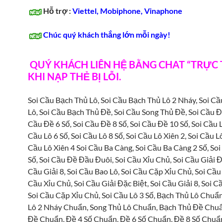
Hỗ trợ :
Viettel, Mobiphone, Vinaphone
Chúc quý khách thắng lớn mỗi ngày!
QUÝ KHÁCH LIÊN HỆ BẰNG CHAT “TRỰC
KHI NẠP THẺ BỊ LỖI.
Soi Cầu Bạch Thủ Lô, Soi Cầu Bạch Thủ Lô 2 Nháy, Soi C
Lô, Soi Cầu Bạch Thủ Đề, Soi Cầu Song Thủ Đề, Soi Cầu Đề
Cầu Đề 6 Số, Soi Cầu Đề 8 Số, Soi Cầu Đề 10 Số, Soi Cầu L
Cầu Lô 6 Số, Soi Cầu Lô 8 Số, Soi Cầu Lô Xiên 2, Soi Cầu Lô
Cầu Lô Xiên 4 Soi Cầu Ba Càng, Soi Cầu Ba Càng 2 Số, Soi
Số, Soi Cầu Đề Đầu Đuôi, Soi Cầu Xỉu Chủ, Soi Cầu Giải Đ
Cầu Giải 8, Soi Cầu Bao Lô, Soi Cầu Cặp Xỉu Chủ, Soi Cầu 
Cầu Xỉu Chủ, Soi Cầu Giải Đặc Biệt, Soi Cầu Giải 8, Soi C
Soi Cầu Cặp Xỉu Chủ, Soi Cầu Lô 3 Số, Bạch Thủ Lô Chuẩ
Lô 2 Nháy Chuẩn, Song Thủ Lô Chuẩn, Bạch Thủ Đề Chuẩ
Đề Chuẩn, Đề 4 Số Chuẩn, Đề 6 Số Chuẩn, Đề 8 Số Chuẩ