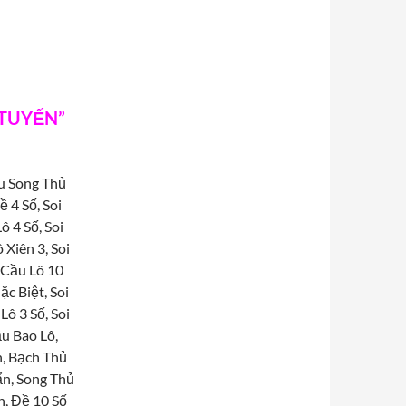
 TUYẾN”
ầu Song Thủ
 4 Số, Soi
ô 4 Số, Soi
 Xiên 3, Soi
 Cầu Lô 10
ặc Biệt, Soi
Lô 3 Số, Soi
ầu Bao Lô,
n, Bạch Thủ
n, Song Thủ
n, Đề 10 Số