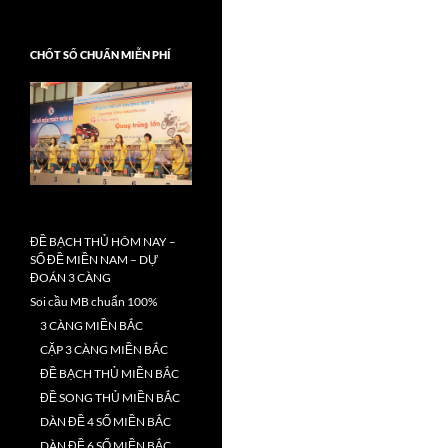
CHỐT SỐ CHUẨN MIỄN PHÍ
ĐỀ BẠCH THỦ HÔM NAY –
SỐ ĐỀ MIỀN NAM – DỰ
ĐOÁN 3 CÀNG
Soi cầu MB chuẩn 100%
3 CÀNG MIỀN BẮC
CẶP 3 CÀNG MIỀN BẮC
ĐỀ BẠCH THỦ MIỀN BẮC
ĐỀ SONG THỦ MIỀN BẮC
DÀN ĐỀ 4 SỐ MIỀN BẮC
DÀN ĐỀ 6 SỐ MIỀN BẮC