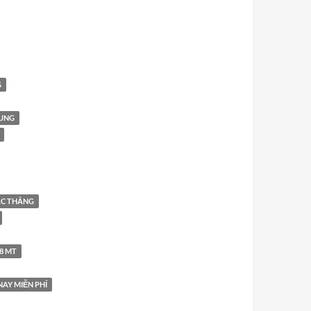
G
RUNG
ẮC THẮNG
 8 MT
AY MIỄN PHÍ