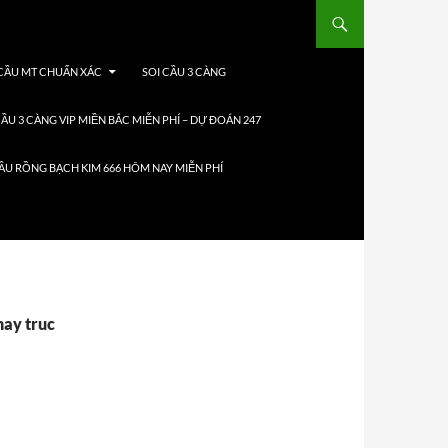
 CẦU MT CHUẨN XÁC
SOI CẦU 3 CÀNG
CẦU 3 CÀNG VIP MIỀN BẮC MIỄN PHÍ – DỰ ĐOÁN 247
CẦU RỒNG BẠCH KIM 666 HÔM NAY MIỄN PHÍ
nay truc