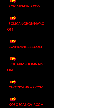
SOICAU247VIP.COM
SOI3CANGHOMNAY.C
OM
3CANGWIN288.COM
SOICAUMBHOMNAY.C
OM
CHOT3CANGMB.COM
XOSO3CANGVIP.COM