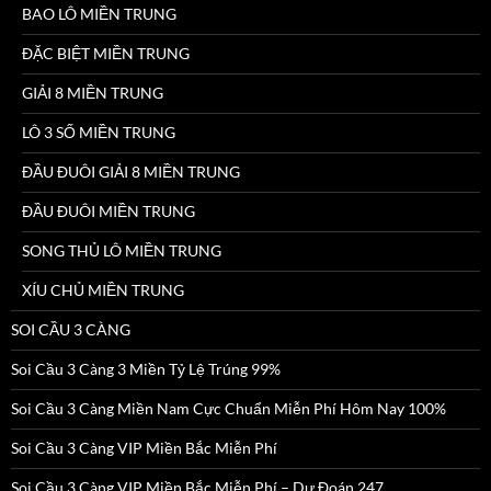
BAO LÔ MIỀN TRUNG
ĐẶC BIỆT MIỀN TRUNG
GIẢI 8 MIỀN TRUNG
LÔ 3 SỐ MIỀN TRUNG
ĐẦU ĐUÔI GIẢI 8 MIỀN TRUNG
ĐẦU ĐUÔI MIỀN TRUNG
SONG THỦ LÔ MIỀN TRUNG
XÍU CHỦ MIỀN TRUNG
SOI CẦU 3 CÀNG
Soi Cầu 3 Càng 3 Miền Tỷ Lệ Trúng 99%
Soi Cầu 3 Càng Miền Nam Cực Chuẩn Miễn Phí Hôm Nay 100%
Soi Cầu 3 Càng VIP Miền Bắc Miễn Phí
Soi Cầu 3 Càng VIP Miền Bắc Miễn Phí – Dự Đoán 247