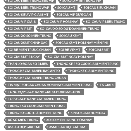
SOI CẦU MIỀN TRUNG SIÊU VÍP
SOI CAU MIEN TRUNG VIP
SOI CẦU MIỀN TRUNG WAP
SOI CAU MT
SOI CAU SIEU CHUAN
SOI CAU SIEU VIP GIAI 8 MT
SOI CẦU VÍP DỰ ĐOÁN
SOI CẦU VÍP GIẢI 8
SOI CẦU VÍP HÔM NAY
SOI CẦU VÍP MIỀN TRUNG
SOI CAU VIP MT
SOI CẦU XỔ SỐ DỰ ĐOÁN MIỀN TRUNG
SOI CẦU XỔ SỐ MIỀN TRUNG
SOI CẦU XSMT
SOI CẦU XSMT CHÍNH XÁC
SOI CẦU XSMT HÔM NAY MIỄN PHÍ
SOI ĐỀ MIỀN TRUNG CHUẨN
SOI ĐỀ VIP MT
SOI GIAI 8 MT
SOI GIAI 8 MT 3 NGAY
SOI GIAI 8 MT NGAY HOM NAY
THẦN LÔ ĐOÁN SỐ 3 MIỀN
THỐNG KÊ 2 SỐ CUỐI GIẢI 8 MIỀN TRUNG
THỐNG KÊ GIẢI 8 MIỀN BẮC ĂN TO
THỐNG KÊ GIẢI 8 MIỀN TRUNG
THỐNG KÊ GIẢI 8 MIỀN TRUNG CHUẨN
TIN MẬT SOI CẦU CHUẨN HÔM NAY GIẢI 8 MIỀN TRUNG
TK GIẢI 8
TỔNG HỢP CÁCH ĐÁNH GIẢI 8 CHUẨN XÁC NHẤT
TOP 3 CÁCH ĐÁNH GIẢI 8 MIỀN TRUNG
TRÚNG 4 SỐ CUỐI GIẢI 8 MIỀN TRUNG
TRÚNG SỐ CUỐI GIẢI 8 MIỀN TRUNG
XIN SO GIAI 8 HOM NAY
XỔ SỐ MIỀN TRUNG
XỔ SỐ MIỀN TRUNG HÔM NAY
XS CẦU ĐẸP GIẢI 8 MT
XSMT CẦU ĐẸP GIẢI 8 MT