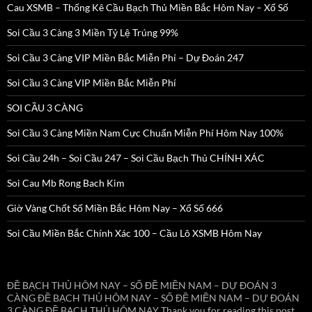
Cau XSMB – Thống Kê Cầu Bạch Thủ Miền Bắc Hôm Nay – Xổ Số
Soi Cầu 3 Càng 3 Miền Tỷ Lệ Trúng 99%
Soi Cầu 3 Càng VIP Miền Bắc Miễn Phí – Dự Đoán 247
Soi Cầu 3 Càng VIP Miền Bắc Miễn Phí
SOI CẦU 3 CÀNG
Soi Cầu 3 Càng Miền Nam Cực Chuẩn Miễn Phí Hôm Nay 100%
Soi Cầu 24h – Soi Cầu 247 – Soi Cầu Bạch Thủ CHÍNH XÁC
Soi Cau Mb Rong Bach Kim
Giờ Vàng Chốt Số Miền Bắc Hôm Nay – Xổ Số 666
Soi Cầu Miền Bắc Chính Xác 100 – Cầu Lô XSMB Hôm Nay
ĐỀ BẠCH THỦ HÔM NAY – SỐ ĐỀ MIỀN NAM – DỰ ĐOÁN 3
CÀNG ĐỀ BẠCH THỦ HÔM NAY – SỐ ĐỀ MIỀN NAM – DỰ ĐOÁN
3 CÀNG ĐỀ BẠCH THỦ HÔM NAY Thank you for reading this post,