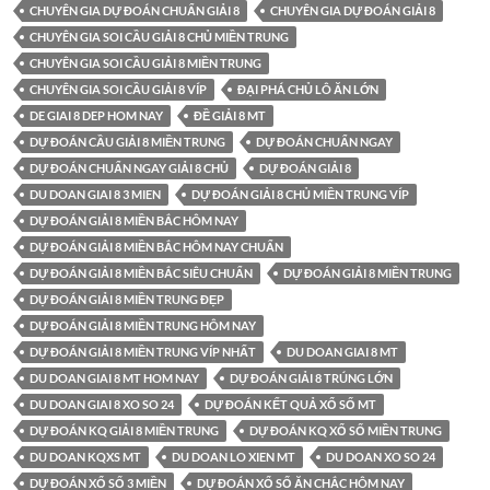
CHUYÊN GIA DỰ ĐOÁN CHUẨN GIẢI 8
CHUYÊN GIA DỰ ĐOÁN GIẢI 8
CHUYÊN GIA SOI CẦU GIẢI 8 CHỦ MIỀN TRUNG
CHUYÊN GIA SOI CẦU GIẢI 8 MIỀN TRUNG
CHUYÊN GIA SOI CẦU GIẢI 8 VÍP
ĐẠI PHÁ CHỦ LÔ ĂN LỚN
DE GIAI 8 DEP HOM NAY
ĐỀ GIẢI 8 MT
DỰ ĐOÁN CẦU GIẢI 8 MIỀN TRUNG
DỰ ĐOÁN CHUẨN NGAY
DỰ ĐOÁN CHUẨN NGAY GIẢI 8 CHỦ
DỰ ĐOÁN GIẢI 8
DU DOAN GIAI 8 3 MIEN
DỰ ĐOÁN GIẢI 8 CHỦ MIỀN TRUNG VÍP
DỰ ĐOÁN GIẢI 8 MIỀN BẮC HÔM NAY
DỰ ĐOÁN GIẢI 8 MIỀN BẮC HÔM NAY CHUẨN
DỰ ĐOÁN GIẢI 8 MIỀN BẮC SIÊU CHUẨN
DỰ ĐOÁN GIẢI 8 MIỀN TRUNG
DỰ ĐOÁN GIẢI 8 MIỀN TRUNG ĐẸP
DỰ ĐOÁN GIẢI 8 MIỀN TRUNG HÔM NAY
DỰ ĐOÁN GIẢI 8 MIỀN TRUNG VÍP NHẤT
DU DOAN GIAI 8 MT
DU DOAN GIAI 8 MT HOM NAY
DỰ ĐOÁN GIẢI 8 TRÚNG LỚN
DU DOAN GIAI 8 XO SO 24
DỰ ĐOÁN KẾT QUẢ XỔ SỐ MT
DỰ ĐOÁN KQ GIẢI 8 MIỀN TRUNG
DỰ ĐOÁN KQ XỔ SỐ MIỀN TRUNG
DU DOAN KQXS MT
DU DOAN LO XIEN MT
DU DOAN XO SO 24
DỰ ĐOÁN XỔ SỐ 3 MIỀN
DỰ ĐOÁN XỔ SỐ ĂN CHẮC HÔM NAY