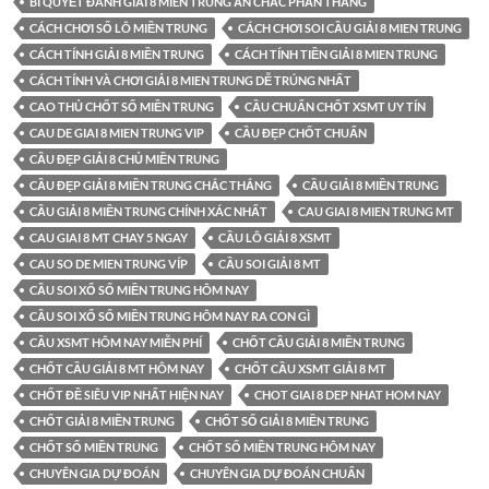
BÍ QUYẾT ĐÁNH GIẢI 8 MIEN TRUNG ĂN CHẮC PHẦN THẮNG
CÁCH CHƠI SỐ LÔ MIỀN TRUNG
CÁCH CHƠI SOI CẦU GIẢI 8 MIEN TRUNG
CÁCH TÍNH GIẢI 8 MIỀN TRUNG
CÁCH TÍNH TIỀN GIẢI 8 MIEN TRUNG
CÁCH TÍNH VÀ CHƠI GIẢI 8 MIEN TRUNG DỄ TRÚNG NHẤT
CAO THỦ CHỐT SỐ MIỀN TRUNG
CẦU CHUẨN CHỐT XSMT UY TÍN
CAU DE GIAI 8 MIEN TRUNG VIP
CẦU ĐẸP CHỐT CHUẨN
CẦU ĐẸP GIẢI 8 CHỦ MIỀN TRUNG
CẦU ĐẸP GIẢI 8 MIỀN TRUNG CHẮC THẮNG
CẦU GIẢI 8 MIỀN TRUNG
CẦU GIẢI 8 MIỀN TRUNG CHÍNH XÁC NHẤT
CAU GIAI 8 MIEN TRUNG MT
CAU GIAI 8 MT CHAY 5 NGAY
CẦU LÔ GIẢI 8 XSMT
CAU SO DE MIEN TRUNG VÍP
CẦU SOI GIẢI 8 MT
CẦU SOI XỔ SỐ MIỀN TRUNG HÔM NAY
CẦU SOI XỔ SỐ MIỀN TRUNG HÔM NAY RA CON GÌ
CẦU XSMT HÔM NAY MIỄN PHÍ
CHỐT CẦU GIẢI 8 MIỀN TRUNG
CHỐT CẦU GIẢI 8 MT HÔM NAY
CHỐT CẦU XSMT GIẢI 8 MT
CHỐT ĐỀ SIÊU VIP NHẤT HIỆN NAY
CHOT GIAI 8 DEP NHAT HOM NAY
CHỐT GIẢI 8 MIỀN TRUNG
CHỐT SỐ GIẢI 8 MIỀN TRUNG
CHỐT SỐ MIỀN TRUNG
CHỐT SỐ MIỀN TRUNG HÔM NAY
CHUYÊN GIA DỰ ĐOÁN
CHUYÊN GIA DỰ ĐOÁN CHUẨN