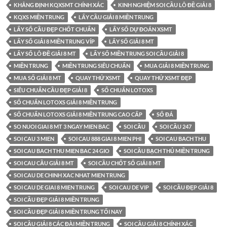
KHẲNG ĐỊNH KQXSMT CHÍNH XÁC
KINH NGHIỆM SOI CẦU LÔ ĐỀ GIẢI 8
KQXS MIỀN TRUNG
LẤY CẦU GIẢI 8 MIỀN TRUNG
LẤY SỐ CẦU ĐẸP CHỐT CHUẨN
LẤY SỐ DỰ ĐOÁN XSMT
LẤY SỐ GIẢI 8 MIỀN TRUNG VÍP
LẤY SỐ GIẢI 8 MT
LẤY SỐ LÔ ĐỀ GIẢI 8 MT
LẤY SỐ MIỀN TRUNG SOI CẦU GIẢI 8
MIỀN TRUNG
MIỀN TRUNG SIÊU CHUẨN
MUA GIẢI 8 MIỀN TRUNG
MUA SỐ GIẢI 8 MT
QUAY THỬ XSMT
QUAY THỬ XSMT ĐẸP
SIÊU CHUẨN CẦU ĐẸP GIẢI 8
SỐ CHUẨN LOTOXS
SỐ CHUẨN LOTOXS GIẢI 8 MIỀN TRUNG
SỐ CHUẨN LOTOXS GIẢI 8 MIỀN TRUNG CAO CẤP
SỐ ĐÁ
SO NUOI GIAI 8 MT 3 NGAY MIEN BAC
SOI CẦU
SOI CẦU 247
SOI CAU 3 MIEN
SOI CAU 888 GIAI 8 MIEN PHI
SOI CAU BACH THU
SOI CAU BACH THU MIEN BAC 24 GIO
SOI CẦU BẠCH THỦ MIỀN TRUNG
SOI CAU CẦU GIẢI 8 MT
SOI CẦU CHỐT SỐ GIẢI 8 MT
SOI CAU DE CHINH XAC NHAT MIEN TRUNG
SOI CAU DE GIAI 8 MIEN TRUNG
SOI CAU DE VIP
SOI CẦU ĐẸP GIẢI 8
SOI CẦU ĐẸP GIẢI 8 MIỀN TRUNG
SOI CẦU ĐẸP GIẢI 8 MIỀN TRUNG TỐI NAY
SOI CẦU GIẢI 8 CÁC ĐÀI MIỀN TRUNG
SOI CẦU GIẢI 8 CHÍNH XÁC