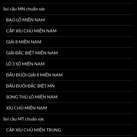
Soi cầu MN chuẩn xác
BAO LÔ MIỀN NAM
CẶP XÍU CHỦ MIỀN NAM
GIẢI 8 MIỀN NAM
GIẢI ĐẶC BIỆT MIỀN NAM
LÔ 3 SỐ MIỀN NAM
ĐẦU ĐUÔI GIẢI 8 MIỀN NAM
ĐẦU ĐUÔI ĐẶC BIỆT MN
SONG THỦ LÔ MIỀN NAM
XÍU CHỦ MIỀN NAM
Soi cầu MT chuẩn xác
CẶP XÍU CHỦ MIỀN TRUNG