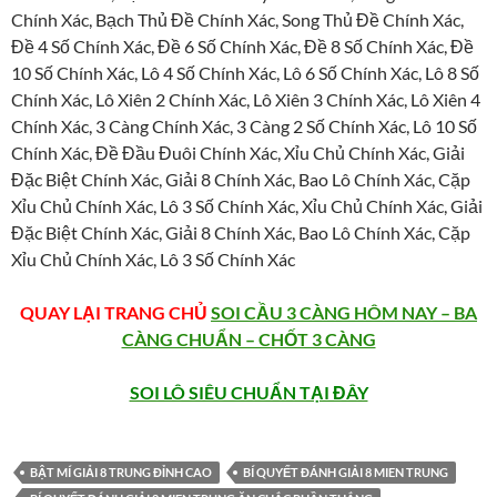
Chính Xác, Bạch Thủ Đề Chính Xác, Song Thủ Đề Chính Xác,
Đề 4 Số Chính Xác, Đề 6 Số Chính Xác, Đề 8 Số Chính Xác, Đề
10 Số Chính Xác, Lô 4 Số Chính Xác, Lô 6 Số Chính Xác, Lô 8 Số
Chính Xác, Lô Xiên 2 Chính Xác, Lô Xiên 3 Chính Xác, Lô Xiên 4
Chính Xác, 3 Càng Chính Xác, 3 Càng 2 Số Chính Xác, Lô 10 Số
Chính Xác, Đề Đầu Đuôi Chính Xác, Xỉu Chủ Chính Xác, Giải
Đặc Biệt Chính Xác, Giải 8 Chính Xác, Bao Lô Chính Xác, Cặp
Xỉu Chủ Chính Xác, Lô 3 Số Chính Xác, Xỉu Chủ Chính Xác, Giải
Đặc Biệt Chính Xác, Giải 8 Chính Xác, Bao Lô Chính Xác, Cặp
Xỉu Chủ Chính Xác, Lô 3 Số Chính Xác
QUAY LẠI TRANG CHỦ
SOI CẦU 3 CÀNG HÔM NAY – BA
CÀNG CHUẨN – CHỐT 3 CÀNG
SOI LÔ SIÊU CHUẨN TẠI ĐÂY
BẬT MÍ GIẢI 8 TRUNG ĐỈNH CAO
BÍ QUYẾT ĐÁNH GIẢI 8 MIEN TRUNG