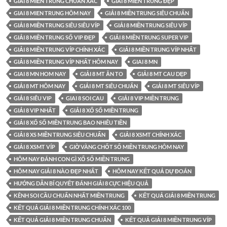
GIẢI 8 MIỀN TRUNG CHUẨN XÁC
GIẢI 8 MIỀN TRUNG ĐẸP
GIAI 8 MIEN TRUNG HÔM NAY
GIẢI 8 MIỀN TRUNG SIÊU CHUẨN
GIẢI 8 MIỀN TRUNG SIÊU SIÊU VÍP
GIẢI 8 MIỀN TRUNG SIÊU VÍP
GIẢI 8 MIỀN TRUNG SỐ VIP ĐẸP
GIẢI 8 MIỀN TRUNG SUPER VIP
GIẢI 8 MIỀN TRUNG VÍP CHÍNH XÁC
GIẢI 8 MIỀN TRUNG VÍP NHẤT
GIẢI 8 MIỀN TRUNG VÍP NHẤT HÔM NAY
GIAI 8 MN
GIAI 8 MN HOM NAY
GIẢI 8 MT ĂN TO
GIẢI 8 MT CAU DẸP
GIẢI 8 MT HÔM NAY
GIẢI 8 MT SIÊU CHUẨN
GIẢI 8 MT SIÊU VÍP
GIẢI 8 SIÊU VIP
GIAI 8 SOI CAU
GIẢI 8 VIP MIỀN TRUNG
GIẢI 8 VIP NHẤT
GIẢI 8 XỔ SỐ MIỀN TRUNG
GIẢI 8 XỔ SỐ MIỀN TRUNG BAO NHIÊU TIỀN
GIẢI 8 XS MIỀN TRUNG SIÊU CHUẨN
GIẢI 8 XSMT CHÍNH XÁC
GIẢI 8 XSMT VÍP
GIỜ VÀNG CHỐT SỐ MIỀN TRUNG HÔM NAY
HÔM NAY ĐÁNH CON GÌ XỔ SỐ MIỀN TRUNG
HÔM NAY GIẢI 8 NÀO ĐẸP NHẤT
HÔM NAY KẾT QUẢ DỰ ĐOÁN
HƯỚNG DẪN BÍ QUYẾT ĐÁNH GIẢI 8 CỰC HIỆU QUẢ
KÊNH SOI CẦU CHUẨN NHẤT MIỀN TRUNG
KẾT QUẢ GIẢI 8 MIỀN TRUNG
KẾT QUẢ GIẢI 8 MIỀN TRUNG CHÍNH XÁC 100
KẾT QUẢ GIẢI 8 MIỀN TRUNG CHUẨN
KẾT QUẢ GIẢI 8 MIỀN TRUNG VÍP