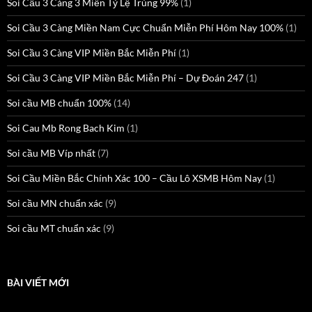
Soi Cầu 3 Càng 3 Miền Tỷ Lệ Trúng 99%
(1)
Soi Cầu 3 Càng Miền Nam Cực Chuẩn Miễn Phí Hôm Nay 100%
(1)
Soi Cầu 3 Càng VIP Miền Bắc Miễn Phí
(1)
Soi Cầu 3 Càng VIP Miền Bắc Miễn Phí – Dự Đoán 247
(1)
Soi cầu MB chuẩn 100%
(14)
Soi Cau Mb Rong Bach Kim
(1)
Soi cầu MB Víp nhất
(7)
Soi Cầu Miền Bắc Chính Xác 100 – Cầu Lô XSMB Hôm Nay
(1)
Soi cầu MN chuẩn xác
(9)
Soi cầu MT chuẩn xác
(9)
BÀI VIẾT MỚI