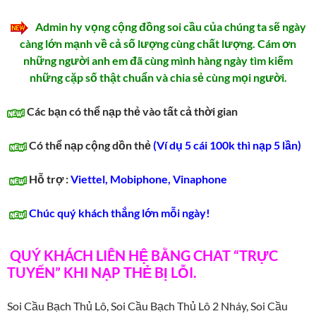
Admin hy vọng cộng đồng soi cầu của chúng ta sẽ ngày
càng lớn mạnh về cả số lượng cùng chất lượng. Cám ơn
những người anh em đã cùng mình hàng ngày tìm kiếm
những cặp số thật chuẩn và chia sẻ cùng mọi người.
Các bạn có thể nạp thẻ vào tất
cả thời gian
Có thể nạp cộng dồn thẻ
(Ví dụ 5 cái 100k thì nạp 5 lần)
Hỗ trợ :
Viettel, Mobiphone, Vinaphone
Chúc quý khách thắng lớn mỗi ngày!
QUÝ KHÁCH LIÊN HỆ BẰNG CHAT “TRỰC
TUYẾN” KHI NẠP THẺ BỊ LỖI.
Soi Cầu Bạch Thủ Lô, Soi Cầu Bạch Thủ Lô 2 Nháy, Soi Cầu