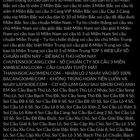
Bắc soi cầu lô xiên 2 Miền Bắc soi cầu lô xiên 3 Miền Bắc soi cầu lô
xiên 4 Miền Bắc soi cầu 3 Càng VIP Miền Bắc soi cầu Cặp 3 Càng
siêu vip Miền Bắc soi cầu dàn lô 10 số Miền Bắc soi cầu đề đầu đuôi
Miền Bắc Soi cầu chuẩn Miền Nam – Tự tin chiến thắng soi cầu xỉu
chủ Miền Nam soi cầu giải đặc biệt Miền Nam soi cầu giải 8 Miền
Nam soi cầu bao lô Miền Nam soi cầu lô 3 sô Miền Nam Soi cầu
chuẩn Miền Trung – Tự tin chiến thắng soi cầu xỉu chủ Miền Trung
soi cầu giải đặc biệt Miền Trung soi cầu giải 8 Miền Trung soi cầu
bao lô Miền Trung soi cầu lô 3 số Miền Trung TOP 5 WEB LẤY SỐ
CHUẨN HIỆN NAY – ĐỀ BẠCH THỦ HÔM NAY
CHUYENSOI3CANG.COM – SỐ CHUẨN CTY SOI CẦU 3 MIỀN
XSMB3CANG.COM – CẦU CHUẨN TUYỆT MẬT
THANHSOICAU3MIEN.COM – NHẬN LÔ 2 NHÁY VÀO BỜ 100%
BACANGXSMB.COM – KHÔNG TRÚNG HOÀN TIỀN LUÔN VÀ
NGAY LAYSODE.COM – CƠ HỘI LÀM GIÀU SAU 18H30 CHO ANH
EM Soi Cầu Bạch Thủ Lô, Soi Cầu Bạch Thủ Lô 2 Nháy, Soi Cầu Song
Thủ Lô, Soi Cầu Bạch Thủ Đề, Soi Cầu Song Thủ Đề, Soi Cầu Đề 4 Số,
Soi Cầu Đề 6 Số, Soi Cầu Đề 8 Số, Soi Cầu Đề 10 Số, Soi Cầu Lô 4 Số,
Soi Cầu Lô 6 Số, Soi Cầu Lô 8 Số, Soi Cầu Lô Xiên 2, Soi Cầu Lô Xiên 3,
Soi Cầu Lô Xiên 4 Soi Cầu Ba Càng, Soi Cầu Ba Càng 2 Số, Soi Cầu Lô
10 Số, Soi Cầu Đề Đầu Đuôi, Soi Cầu Xỉu Chủ, Soi Cầu Giải Đặc Biệt,
Soi Cầu Giải 8, Soi Cầu Bao Lô, Soi Cầu Cặp Xỉu Chủ, Soi Cầu Lô 3 Số,
Soi Cầu Xỉu Chủ, Soi Cầu Giải Đặc Biệt, Soi Cầu Giải 8, Soi Cầu Bao
Lô, Soi Cầu Cặp Xỉu Chủ, Soi Cầu Lô 3 Số, Bạch Thủ Lô Chuẩn, Bạch