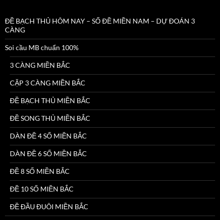
ĐỀ BẠCH THỦ HÔM NAY – SỐ ĐỀ MIỀN NAM – DỰ ĐOÁN 3
CÀNG
Soi cầu MB chuẩn 100%
3 CÀNG MIỀN BẮC
CẶP 3 CÀNG MIỀN BẮC
ĐỀ BẠCH THỦ MIỀN BẮC
ĐỀ SONG THỦ MIỀN BẮC
DÀN ĐỀ 4 SỐ MIỀN BẮC
DÀN ĐỀ 6 SỐ MIỀN BẮC
ĐỀ 8 SỐ MIỀN BẮC
ĐỀ 10 SỐ MIỀN BẮC
ĐỀ ĐẦU ĐUÔI MIỀN BẮC