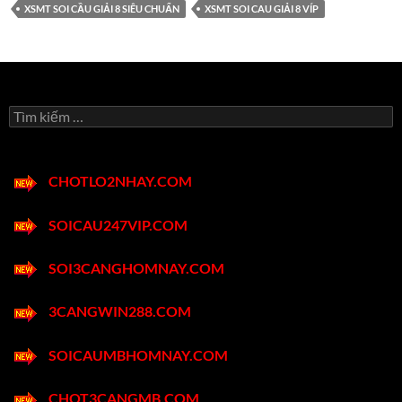
XSMT SOI CẦU GIẢI 8 SIÊU CHUẨN
XSMT SOI CAU GIẢI 8 VÍP
Tìm
kiếm
cho:
CHOTLO2NHAY.COM
SOICAU247VIP.COM
SOI3CANGHOMNAY.COM
3CANGWIN288.COM
SOICAUMBHOMNAY.COM
CHOT3CANGMB.COM