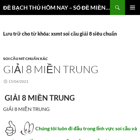
Chuyển
Tìm
ĐỀ BẠCH THỦ HÔM NAY – SỐ ĐỀ MIỀN NAM – DỰ ĐOÁN 3 CÀNG
đến
kiếm
TRÌNH
nội
ĐƠN CƠ
dung
SỞ
Lưu trữ cho từ khóa: xsmt soi cầu giải 8 siêu chuẩn
SOI CẦU MT CHUẨN XÁC
GIẢI 8 MIỀN TRUNG
15/04/2021
GIẢI 8 MIỀN TRUNG
GIẢI 8 MIỀN TRUNG
Chúng tôi luôn đi đầu trong lĩnh vực soi cầu và