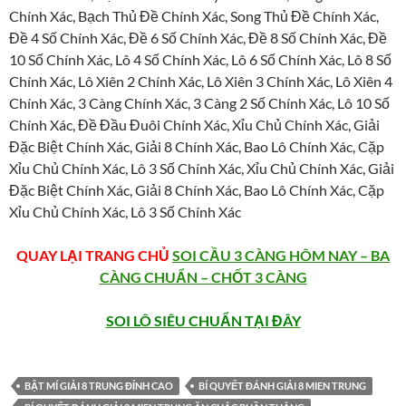
Chính Xác, Bạch Thủ Đề Chính Xác, Song Thủ Đề Chính Xác,
Đề 4 Số Chính Xác, Đề 6 Số Chính Xác, Đề 8 Số Chính Xác, Đề
10 Số Chính Xác, Lô 4 Số Chính Xác, Lô 6 Số Chính Xác, Lô 8 Số
Chính Xác, Lô Xiên 2 Chính Xác, Lô Xiên 3 Chính Xác, Lô Xiên 4
Chính Xác, 3 Càng Chính Xác, 3 Càng 2 Số Chính Xác, Lô 10 Số
Chính Xác, Đề Đầu Đuôi Chính Xác, Xỉu Chủ Chính Xác, Giải
Đặc Biệt Chính Xác, Giải 8 Chính Xác, Bao Lô Chính Xác, Cặp
Xỉu Chủ Chính Xác, Lô 3 Số Chính Xác, Xỉu Chủ Chính Xác, Giải
Đặc Biệt Chính Xác, Giải 8 Chính Xác, Bao Lô Chính Xác, Cặp
Xỉu Chủ Chính Xác, Lô 3 Số Chính Xác
QUAY LẠI TRANG CHỦ
SOI CẦU 3 CÀNG HÔM NAY – BA
CÀNG CHUẨN – CHỐT 3 CÀNG
SOI LÔ SIÊU CHUẨN TẠI ĐÂY
BẬT MÍ GIẢI 8 TRUNG ĐỈNH CAO
BÍ QUYẾT ĐÁNH GIẢI 8 MIEN TRUNG