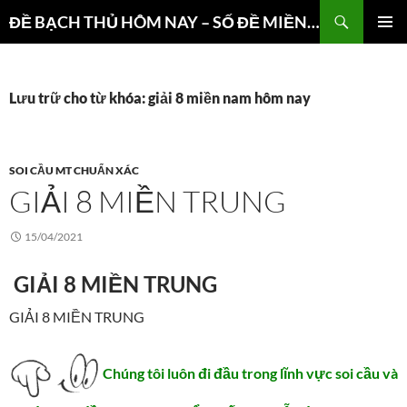
Chuyển
Tìm
ĐỀ BẠCH THỦ HÔM NAY – SỐ ĐỀ MIỀN NAM – DỰ ĐOÁN 3 CÀNG
đến
kiếm
TRÌNH
nội
ĐƠN CƠ
dung
SỞ
Lưu trữ cho từ khóa: giải 8 miền nam hôm nay
SOI CẦU MT CHUẨN XÁC
GIẢI 8 MIỀN TRUNG
15/04/2021
GIẢI 8 MIỀN TRUNG
GIẢI 8 MIỀN TRUNG
Chúng tôi luôn đi đầu trong lĩnh vực soi cầu và