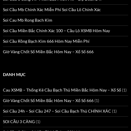
Soi Cầu Mb Chính Xác Miễn Phí Soi Cầu Lô Chính Xác
Soi Cau Mb Rong Bach Kim
Soi Cầu Miền Bắc Chính Xác 100 – Cầu Lô XSMB Hôm Nay
Soi Cầu Rồng Bạch Kim 666 Hôm Nay Miễn Phí
Giờ Vàng Chốt Số Miền Bắc Hôm Nay – Xổ Số 666
DANH MỤC
Cau XSMB – Thống Kê Cầu Bạch Thủ Miền Bắc Hôm Nay – Xổ Số
(1)
Giờ Vàng Chốt Số Miền Bắc Hôm Nay – Xổ Số 666
(1)
Soi Cầu 24h – Soi Cầu 247 – Soi Cầu Bạch Thủ CHÍNH XÁC
(1)
SOI CẦU 3 CÀNG
(1)