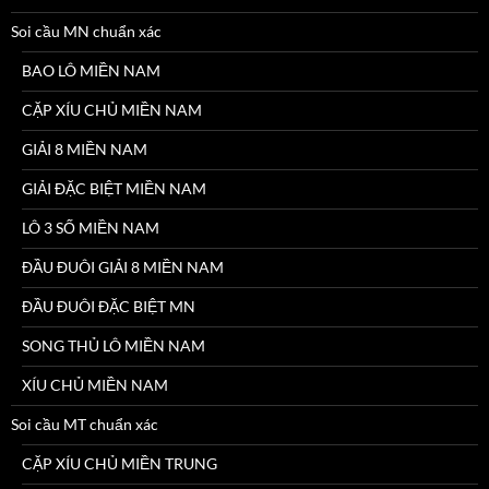
Soi cầu MN chuẩn xác
BAO LÔ MIỀN NAM
CẶP XÍU CHỦ MIỀN NAM
GIẢI 8 MIỀN NAM
GIẢI ĐẶC BIỆT MIỀN NAM
LÔ 3 SỐ MIỀN NAM
ĐẦU ĐUÔI GIẢI 8 MIỀN NAM
ĐẦU ĐUÔI ĐẶC BIỆT MN
SONG THỦ LÔ MIỀN NAM
XÍU CHỦ MIỀN NAM
Soi cầu MT chuẩn xác
CẶP XÍU CHỦ MIỀN TRUNG