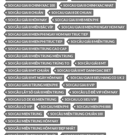
SOI CAU GIAI 8 CHINH XAC 100
SOI CAU GIAI 8 CHINH XAC NHAT
SOI CẦU GIAI 8 CHUẨN
SOI CAU GIAI 8 DE CHUAN
SOI CẦU GIẢI 8 HÔM NAY
SOI CAU GIAI 8 MB MIEN PHI
SOI CẦU GIẢI 8 MIỀN BẮC VÍP
SOI CAU GIAI 8 MIEN PHI NGAY HOM NAY
SOI CAU GIAI 8 MIEN PHI NGAY HOM NAY TRUC TIEP
SOI CAU GIAI 8 MIEN PHI TRUC TIEP
SOI CẦU GIẢI 8 MIỀN TRUNG
SOI CAU GIAI 8 MIEN TRUNG CAO CAP
SOI CẦU GIẢI 8 MIỀN TRUNG MIỀN TRUNG
SOI CẦU GIẢI 8 MIỀN TRUNG TRÚNG TO
SOI CẦU GIẢI 8 MT
SOI CẦU GIẢI 8 MT CHUẨN
SOI CAU GIẢI 8 MT DANH DAC BIET
SOI CẦU GIẢI 8 MT NGÀY HÔM NAY
SOI CAU GIAI 8 SIEU HANG CO 1 K 2
SOI CAU GIAI 8 TRUNG MIEN PHI
SOI CAU GIAI 8 VIP
SOI CẦU LẤY SỐ GIẢI 8 MIỀN TRUNG
SOI CẦU LÔ ĐỀ VIP HÔM NAY
SOI CAU LO DE XS MIEN TRUNG
SOI CAU LO SIEU VIP
SOI CẦU LÔ VIP
SOI CAU MIEN PHI
SOI CAU MIEN PHI 888
SOI CAU MIEN TRUNG
SOI CẦU MIỀN TRUNG CHUẨN 100
SOI CẦU MIỀN TRUNG HÔM NAY
SOI CẦU MIỀN TRUNG HÔM NAY ĐẸP NHẤT