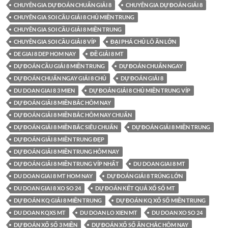
CHUYÊN GIA DỰ ĐOÁN CHUẨN GIẢI 8
CHUYÊN GIA DỰ ĐOÁN GIẢI 8
CHUYÊN GIA SOI CẦU GIẢI 8 CHỦ MIỀN TRUNG
CHUYÊN GIA SOI CẦU GIẢI 8 MIỀN TRUNG
CHUYÊN GIA SOI CẦU GIẢI 8 VÍP
ĐẠI PHÁ CHỦ LÔ ĂN LỚN
DE GIAI 8 DEP HOM NAY
ĐỀ GIẢI 8 MT
DỰ ĐOÁN CẦU GIẢI 8 MIỀN TRUNG
DỰ ĐOÁN CHUẨN NGAY
DỰ ĐOÁN CHUẨN NGAY GIẢI 8 CHỦ
DỰ ĐOÁN GIẢI 8
DU DOAN GIAI 8 3 MIEN
DỰ ĐOÁN GIẢI 8 CHỦ MIỀN TRUNG VÍP
DỰ ĐOÁN GIẢI 8 MIỀN BẮC HÔM NAY
DỰ ĐOÁN GIẢI 8 MIỀN BẮC HÔM NAY CHUẨN
DỰ ĐOÁN GIẢI 8 MIỀN BẮC SIÊU CHUẨN
DỰ ĐOÁN GIẢI 8 MIỀN TRUNG
DỰ ĐOÁN GIẢI 8 MIỀN TRUNG ĐẸP
DỰ ĐOÁN GIẢI 8 MIỀN TRUNG HÔM NAY
DỰ ĐOÁN GIẢI 8 MIỀN TRUNG VÍP NHẤT
DU DOAN GIAI 8 MT
DU DOAN GIAI 8 MT HOM NAY
DỰ ĐOÁN GIẢI 8 TRÚNG LỚN
DU DOAN GIAI 8 XO SO 24
DỰ ĐOÁN KẾT QUẢ XỔ SỐ MT
DỰ ĐOÁN KQ GIẢI 8 MIỀN TRUNG
DỰ ĐOÁN KQ XỔ SỐ MIỀN TRUNG
DU DOAN KQXS MT
DU DOAN LO XIEN MT
DU DOAN XO SO 24
DỰ ĐOÁN XỔ SỐ 3 MIỀN
DỰ ĐOÁN XỔ SỐ ĂN CHẮC HÔM NAY