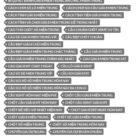
BÍ QUYẾT ĐÁNH GIẢI 8 MIEN TRUNG ĂN CHẮC PHẦN THẮNG
CÁCH CHƠI SỐ LÔ MIỀN TRUNG
CÁCH CHƠI SOI CẦU GIẢI 8 MIEN TRUNG
CÁCH TÍNH GIẢI 8 MIỀN TRUNG
CÁCH TÍNH TIỀN GIẢI 8 MIEN TRUNG
CÁCH TÍNH VÀ CHƠI GIẢI 8 MIEN TRUNG DỄ TRÚNG NHẤT
CAO THỦ CHỐT SỐ MIỀN TRUNG
CẦU CHUẨN CHỐT XSMT UY TÍN
CAU DE GIAI 8 MIEN TRUNG VIP
CẦU ĐẸP CHỐT CHUẨN
CẦU ĐẸP GIẢI 8 CHỦ MIỀN TRUNG
CẦU ĐẸP GIẢI 8 MIỀN TRUNG CHẮC THẮNG
CẦU GIẢI 8 MIỀN TRUNG
CẦU GIẢI 8 MIỀN TRUNG CHÍNH XÁC NHẤT
CAU GIAI 8 MIEN TRUNG MT
CAU GIAI 8 MT CHAY 5 NGAY
CẦU LÔ GIẢI 8 XSMT
CAU SO DE MIEN TRUNG VÍP
CẦU SOI GIẢI 8 MT
CẦU SOI XỔ SỐ MIỀN TRUNG HÔM NAY
CẦU SOI XỔ SỐ MIỀN TRUNG HÔM NAY RA CON GÌ
CẦU XSMT HÔM NAY MIỄN PHÍ
CHỐT CẦU GIẢI 8 MIỀN TRUNG
CHỐT CẦU GIẢI 8 MT HÔM NAY
CHỐT CẦU XSMT GIẢI 8 MT
CHỐT ĐỀ SIÊU VIP NHẤT HIỆN NAY
CHOT GIAI 8 DEP NHAT HOM NAY
CHỐT GIẢI 8 MIỀN TRUNG
CHỐT SỐ GIẢI 8 MIỀN TRUNG
CHỐT SỐ MIỀN TRUNG
CHỐT SỐ MIỀN TRUNG HÔM NAY
CHUYÊN GIA DỰ ĐOÁN
CHUYÊN GIA DỰ ĐOÁN CHUẨN