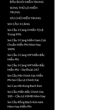
ĐẦU ĐUÔI MIỀN TRUNG
SONG THỦ LÔ MIỀN
TRUNG
XÍU CHỦ MIỀN TRUNG
SOI CẦU 3 CÀNG
Soi Cầu 3 Càng 3 Miền Tỷ Lệ
Trúng 99%
Soi Cầu 3 Càng Miền Nam Cực
Chuẩn Miễn Phí Hôm Nay
100%
Soi Cầu 3 Càng VIP Miền Bắc
Miễn Phí
Soi Cầu 3 Càng VIP Miền Bắc
Miễn Phí – Dự Đoán 247
Soi Cầu Mb Chính Xác Miễn
Phí Soi Cầu Lô Chính Xác
Soi Cau Mb Rong Bach Kim
Soi Cầu Miền Bắc Chính Xác
100 – Cầu Lô XSMB Hôm Nay
Soi Cầu Rồng Bạch Kim 666
Hôm Nay Miễn Phí