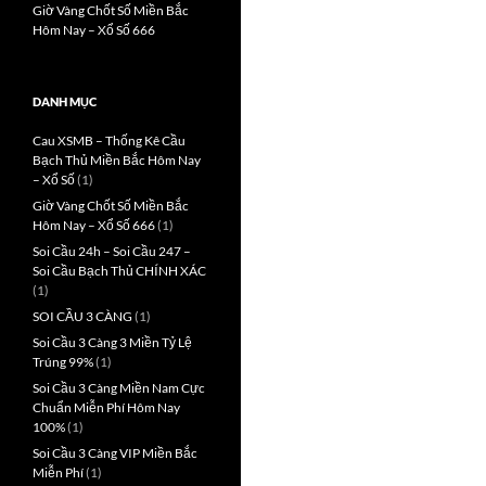
Giờ Vàng Chốt Số Miền Bắc
Hôm Nay – Xổ Số 666
DANH MỤC
Cau XSMB – Thống Kê Cầu
Bạch Thủ Miền Bắc Hôm Nay
– Xổ Số
(1)
Giờ Vàng Chốt Số Miền Bắc
Hôm Nay – Xổ Số 666
(1)
Soi Cầu 24h – Soi Cầu 247 –
Soi Cầu Bạch Thủ CHÍNH XÁC
(1)
SOI CẦU 3 CÀNG
(1)
Soi Cầu 3 Càng 3 Miền Tỷ Lệ
Trúng 99%
(1)
Soi Cầu 3 Càng Miền Nam Cực
Chuẩn Miễn Phí Hôm Nay
100%
(1)
Soi Cầu 3 Càng VIP Miền Bắc
Miễn Phí
(1)