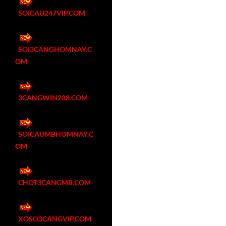
SOICAU247VIP.COM
SOI3CANGHOMNAY.C
OM
3CANGWIN288.COM
SOICAUMBHOMNAY.C
OM
CHOT3CANGMB.COM
XOSO3CANGVIP.COM