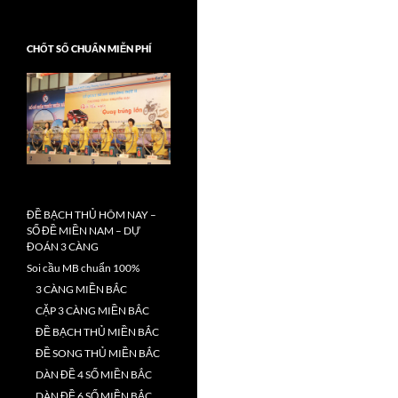
CHỐT SỐ CHUẨN MIỄN PHÍ
ĐỀ BẠCH THỦ HÔM NAY –
SỐ ĐỀ MIỀN NAM – DỰ
ĐOÁN 3 CÀNG
Soi cầu MB chuẩn 100%
3 CÀNG MIỀN BẮC
CẶP 3 CÀNG MIỀN BẮC
ĐỀ BẠCH THỦ MIỀN BẮC
ĐỀ SONG THỦ MIỀN BẮC
DÀN ĐỀ 4 SỐ MIỀN BẮC
DÀN ĐỀ 6 SỐ MIỀN BẮC