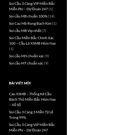
Soi Cầu 3 Càng VIP Miền Bắc
Miễn Phí – Dự Đoán 247
(1)
Soi cầu MB chuẩn 100%
(14)
Soi Cau Mb Rong Bach Kim
(1)
Soi cầu MB Víp nhất
(7)
Soi Cầu Miền Bắc Chính Xác
100 – Cầu Lô XSMB Hôm Nay
(1)
Soi cầu MN chuẩn xác
(9)
Soi cầu MT chuẩn xác
(9)
BÀI VIẾT MỚI
Cau XSMB – Thống Kê Cầu
Bạch Thủ Miền Bắc Hôm Nay
– Xổ Số
Soi Cầu 3 Càng 3 Miền Tỷ Lệ
Trúng 99%
Soi Cầu 3 Càng VIP Miền Bắc
Miễn Phí – Dự Đoán 247