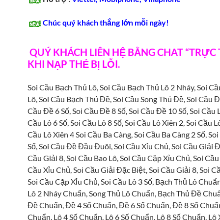
Chúc quý khách thắng lớn mỗi ngày!
QUÝ KHÁCH LIÊN HỆ BẰNG CHAT “TRỰC
KHI NẠP THẺ BỊ LỖI.
Soi Cầu Bạch Thủ Lô, Soi Cầu Bạch Thủ Lô 2 Nháy, Soi C
Lô, Soi Cầu Bạch Thủ Đề, Soi Cầu Song Thủ Đề, Soi Cầu Đề
Cầu Đề 6 Số, Soi Cầu Đề 8 Số, Soi Cầu Đề 10 Số, Soi Cầu L
Cầu Lô 6 Số, Soi Cầu Lô 8 Số, Soi Cầu Lô Xiên 2, Soi Cầu Lô
Cầu Lô Xiên 4 Soi Cầu Ba Càng, Soi Cầu Ba Càng 2 Số, Soi
Số, Soi Cầu Đề Đầu Đuôi, Soi Cầu Xỉu Chủ, Soi Cầu Giải Đ
Cầu Giải 8, Soi Cầu Bao Lô, Soi Cầu Cặp Xỉu Chủ, Soi Cầu 
Cầu Xỉu Chủ, Soi Cầu Giải Đặc Biệt, Soi Cầu Giải 8, Soi C
Soi Cầu Cặp Xỉu Chủ, Soi Cầu Lô 3 Số, Bạch Thủ Lô Chuẩ
Lô 2 Nháy Chuẩn, Song Thủ Lô Chuẩn, Bạch Thủ Đề Chuẩ
Đề Chuẩn, Đề 4 Số Chuẩn, Đề 6 Số Chuẩn, Đề 8 Số Chuẩ
Chuẩn, Lô 4 Số Chuẩn, Lô 6 Số Chuẩn, Lô 8 Số Chuẩn, Lô 