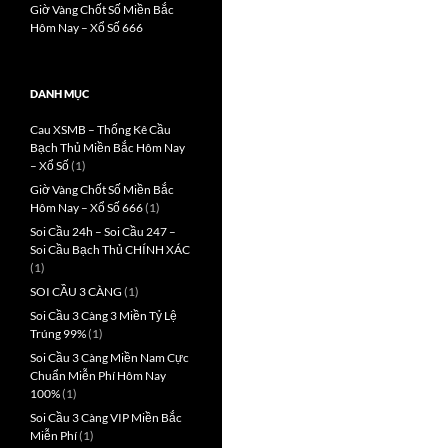
Giờ Vàng Chốt Số Miền Bắc
Hôm Nay – Xổ Số 666
DANH MỤC
Cau XSMB – Thống Kê Cầu
Bạch Thủ Miền Bắc Hôm Nay
– Xổ Số
(1)
Giờ Vàng Chốt Số Miền Bắc
Hôm Nay – Xổ Số 666
(1)
Soi Cầu 24h – Soi Cầu 247 –
Soi Cầu Bạch Thủ CHÍNH XÁC
(1)
SOI CẦU 3 CÀNG
(1)
Soi Cầu 3 Càng 3 Miền Tỷ Lệ
Trúng 99%
(1)
Soi Cầu 3 Càng Miền Nam Cực
Chuẩn Miễn Phí Hôm Nay
100%
(1)
Soi Cầu 3 Càng VIP Miền Bắc
Miễn Phí
(1)