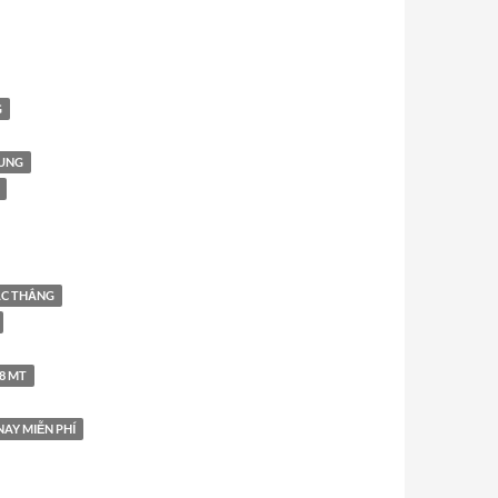
G
RUNG
ẮC THẮNG
 8 MT
AY MIỄN PHÍ