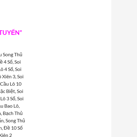
 TUYẾN”
ầu Song Thủ
 4 Số, Soi
ô 4 Số, Soi
 Xiên 3, Soi
 Cầu Lô 10
ặc Biệt, Soi
Lô 3 Số, Soi
ầu Bao Lô,
n, Bạch Thủ
n, Song Thủ
n, Đề 10 Số
Xiên 2