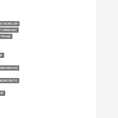
N TRUNG VÍP
 CHÍNH XÁC
N TRUNG
ÍP
8 MB MIEN PHI
 TRUNG ĂN TO
VÍP