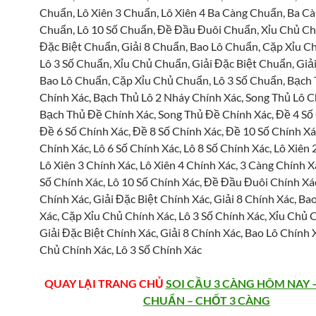
Chuẩn, Lô Xiên 3 Chuẩn, Lô Xiên 4 Ba Càng Chuẩn, Ba Cà
Chuẩn, Lô 10 Số Chuẩn, Đề Đầu Đuôi Chuẩn, Xỉu Chủ Ch
Đặc Biệt Chuẩn, Giải 8 Chuẩn, Bao Lô Chuẩn, Cặp Xỉu C
Lô 3 Số Chuẩn, Xỉu Chủ Chuẩn, Giải Đặc Biệt Chuẩn, Giả
Bao Lô Chuẩn, Cặp Xỉu Chủ Chuẩn, Lô 3 Số Chuẩn, Bạch 
Chính Xác, Bạch Thủ Lô 2 Nháy Chính Xác, Song Thủ Lô C
Bạch Thủ Đề Chính Xác, Song Thủ Đề Chính Xác, Đề 4 Số 
Đề 6 Số Chính Xác, Đề 8 Số Chính Xác, Đề 10 Số Chính Xác
Chính Xác, Lô 6 Số Chính Xác, Lô 8 Số Chính Xác, Lô Xiên 
Lô Xiên 3 Chính Xác, Lô Xiên 4 Chính Xác, 3 Càng Chính X
Số Chính Xác, Lô 10 Số Chính Xác, Đề Đầu Đuôi Chính Xá
Chính Xác, Giải Đặc Biệt Chính Xác, Giải 8 Chính Xác, Ba
Xác, Cặp Xỉu Chủ Chính Xác, Lô 3 Số Chính Xác, Xỉu Chủ 
Giải Đặc Biệt Chính Xác, Giải 8 Chính Xác, Bao Lô Chính 
Chủ Chính Xác, Lô 3 Số Chính Xác
QUAY LẠI TRANG CHỦ
SOI CẦU 3 CÀNG HÔM NAY 
CHUẨN – CHỐT 3 CÀNG