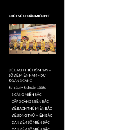
CHỐT SỐ CHUẨN MIỄN PHÍ
ĐỀ BẠCH THỦ HÔM NAY –
SỐ ĐỀ MIỀN NAM – DỰ
ĐOÁN 3 CÀNG
Soi cầu MB chuẩn 100%
3 CÀNG MIỀN BẮC
CẶP 3 CÀNG MIỀN BẮC
ĐỀ BẠCH THỦ MIỀN BẮC
ĐỀ SONG THỦ MIỀN BẮC
DÀN ĐỀ 4 SỐ MIỀN BẮC
DÀN ĐỀ 6 SỐ MIỀN BẮC