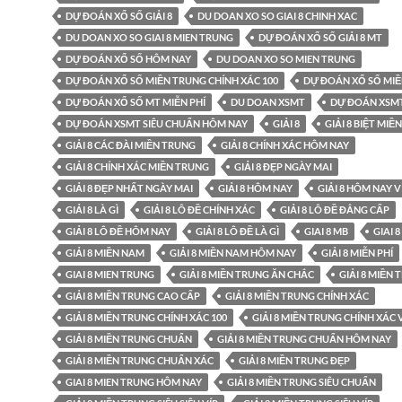
DỰ ĐOÁN XỔ SỐ GIẢI 8
DU DOAN XO SO GIAI 8 CHINH XAC
DU DOAN XO SO GIAI 8 MIEN TRUNG
DỰ ĐOÁN XỔ SỐ GIẢI 8 MT
DỰ ĐOÁN XỔ SỐ HÔM NAY
DU DOAN XO SO MIEN TRUNG
DỰ ĐOÁN XỔ SỐ MIỀN TRUNG CHÍNH XÁC 100
DỰ ĐOÁN XỔ SỐ MIỀ
DỰ ĐOÁN XỔ SỐ MT MIỄN PHÍ
DU DOAN XSMT
DỰ ĐOÁN XSMT
DỰ ĐOÁN XSMT SIÊU CHUẨN HÔM NAY
GIẢI 8
GIẢI 8 BIỆT MIỀ
GIẢI 8 CÁC ĐÀI MIỀN TRUNG
GIẢI 8 CHÍNH XÁC HÔM NAY
GIẢI 8 CHÍNH XÁC MIỀN TRUNG
GIẢI 8 ĐẸP NGÀY MAI
GIẢI 8 ĐẸP NHẤT NGÀY MAI
GIẢI 8 HÔM NAY
GIẢI 8 HÔM NAY V
GIẢI 8 LÀ GÌ
GIẢI 8 LÔ ĐỀ CHÍNH XÁC
GIẢI 8 LÔ ĐỀ ĐẲNG CẤP
GIẢI 8 LÔ ĐỀ HÔM NAY
GIẢI 8 LÔ ĐỀ LÀ GÌ
GIAI 8 MB
GIAI 
GIẢI 8 MIỀN NAM
GIẢI 8 MIỀN NAM HÔM NAY
GIẢI 8 MIỄN PHÍ
GIAI 8 MIEN TRUNG
GIẢI 8 MIỀN TRUNG ĂN CHẮC
GIẢI 8 MIỀN
GIẢI 8 MIỀN TRUNG CAO CẤP
GIẢI 8 MIỀN TRUNG CHÍNH XÁC
GIẢI 8 MIỀN TRUNG CHÍNH XÁC 100
GIẢI 8 MIỀN TRUNG CHÍNH XÁC 
GIẢI 8 MIỀN TRUNG CHUẨN
GIẢI 8 MIỀN TRUNG CHUẨN HÔM NAY
GIẢI 8 MIỀN TRUNG CHUẨN XÁC
GIẢI 8 MIỀN TRUNG ĐẸP
GIAI 8 MIEN TRUNG HÔM NAY
GIẢI 8 MIỀN TRUNG SIÊU CHUẨN