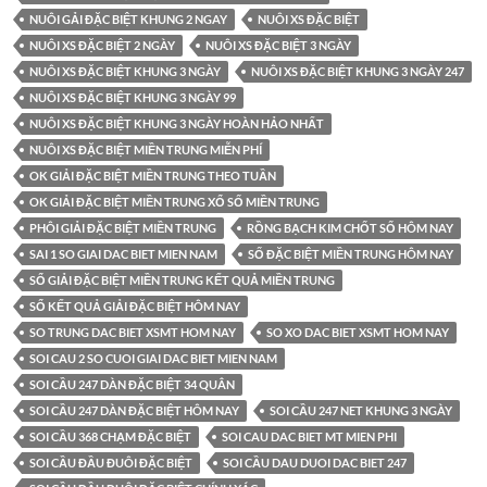
NUÔI GẢI ĐẶC BIỆT KHUNG 2 NGAY
NUÔI XS ĐẶC BIỆT
NUÔI XS ĐẶC BIỆT 2 NGÀY
NUÔI XS ĐẶC BIỆT 3 NGÀY
NUÔI XS ĐẶC BIỆT KHUNG 3 NGÀY
NUÔI XS ĐẶC BIỆT KHUNG 3 NGÀY 247
NUÔI XS ĐẶC BIỆT KHUNG 3 NGÀY 99
NUÔI XS ĐẶC BIỆT KHUNG 3 NGÀY HOÀN HẢO NHẤT
NUÔI XS ĐẶC BIỆT MIỀN TRUNG MIỄN PHÍ
OK GIẢI ĐẶC BIỆT MIỀN TRUNG THEO TUẦN
OK GIẢI ĐẶC BIỆT MIỀN TRUNG XỔ SỐ MIỀN TRUNG
PHÔI GIẢI ĐẶC BIỆT MIỀN TRUNG
RỒNG BẠCH KIM CHỐT SỐ HÔM NAY
SAI 1 SO GIAI DAC BIET MIEN NAM
SỐ ĐẶC BIỆT MIỀN TRUNG HÔM NAY
SỔ GIẢI ĐẶC BIỆT MIỀN TRUNG KẾT QUẢ MIỀN TRUNG
SỔ KẾT QUẢ GIẢI ĐẶC BIỆT HÔM NAY
SO TRUNG DAC BIET XSMT HOM NAY
SO XO DAC BIET XSMT HOM NAY
SOI CAU 2 SO CUOI GIAI DAC BIET MIEN NAM
SOI CẦU 247 DÀN ĐẶC BIỆT 34 QUÂN
SOI CẦU 247 DÀN ĐẶC BIỆT HÔM NAY
SOI CẦU 247 NET KHUNG 3 NGÀY
SOI CẦU 368 CHẠM ĐẶC BIỆT
SOI CAU DAC BIET MT MIEN PHI
SOI CẦU ĐẦU ĐUÔI ĐẶC BIỆT
SOI CẦU DAU DUOI DAC BIET 247