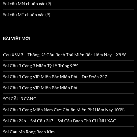
Soi cầu MN chuẩn xác
(9)
Soi cầu MT chuẩn xác
(9)
BÀI VIẾT MỚI
Cau XSMB – Thống Kê Cầu Bạch Thủ Miền Bắc Hôm Nay – Xổ Số
Soi Cầu 3 Càng 3 Miền Tỷ Lệ Trúng 99%
Soi Cầu 3 Càng VIP Miền Bắc Miễn Phí – Dự Đoán 247
Soi Cầu 3 Càng VIP Miền Bắc Miễn Phí
SOI CẦU 3 CÀNG
Soi Cầu 3 Càng Miền Nam Cực Chuẩn Miễn Phí Hôm Nay 100%
Soi Cầu 24h – Soi Cầu 247 – Soi Cầu Bạch Thủ CHÍNH XÁC
Soi Cau Mb Rong Bach Kim