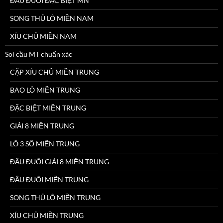
ĐẦU ĐUÔI ĐẶC BIỆT MN
SONG THỦ LÔ MIỀN NAM
XÍU CHỦ MIỀN NAM
Soi cầu MT chuẩn xác
CẶP XÍU CHỦ MIỀN TRUNG
BAO LÔ MIỀN TRUNG
ĐẶC BIỆT MIỀN TRUNG
GIẢI 8 MIỀN TRUNG
LÔ 3 SỐ MIỀN TRUNG
ĐẦU ĐUÔI GIẢI 8 MIỀN TRUNG
ĐẦU ĐUÔI MIỀN TRUNG
SONG THỦ LÔ MIỀN TRUNG
XÍU CHỦ MIỀN TRUNG