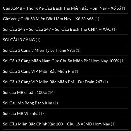
Cau XSMB – Thống Kê Cầu Bạch Thủ Miền Bắc Hôm Nay – Xổ Số
(1)
Giờ Vàng Chốt Số Miền Bắc Hôm Nay – Xổ Số 666
(1)
Soi Cầu 24h – Soi Cầu 247 – Soi Cầu Bạch Thủ CHÍNH XÁC
(1)
SOI CẦU 3 CÀNG
(1)
Soi Cầu 3 Càng 3 Miền Tỷ Lệ Trúng 99%
(1)
Soi Cầu 3 Càng Miền Nam Cực Chuẩn Miễn Phí Hôm Nay 100%
(1)
Soi Cầu 3 Càng VIP Miền Bắc Miễn Phí
(1)
Soi Cầu 3 Càng VIP Miền Bắc Miễn Phí – Dự Đoán 247
(1)
Soi cầu MB chuẩn 100%
(14)
Soi Cau Mb Rong Bach Kim
(1)
Soi cầu MB Víp nhất
(7)
Soi Cầu Miền Bắc Chính Xác 100 – Cầu Lô XSMB Hôm Nay
(1)