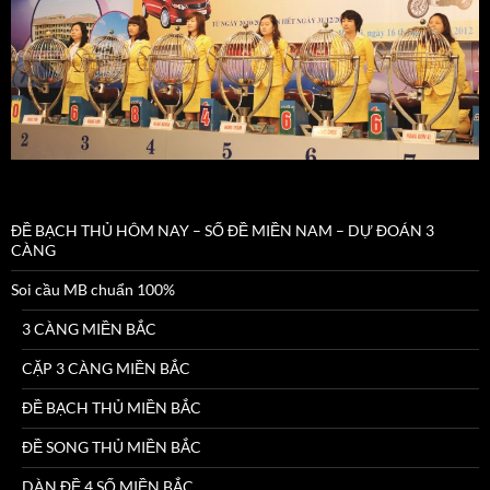
ĐỀ BẠCH THỦ HÔM NAY – SỐ ĐỀ MIỀN NAM – DỰ ĐOÁN 3
CÀNG
Soi cầu MB chuẩn 100%
3 CÀNG MIỀN BẮC
CẶP 3 CÀNG MIỀN BẮC
ĐỀ BẠCH THỦ MIỀN BẮC
ĐỀ SONG THỦ MIỀN BẮC
DÀN ĐỀ 4 SỐ MIỀN BẮC