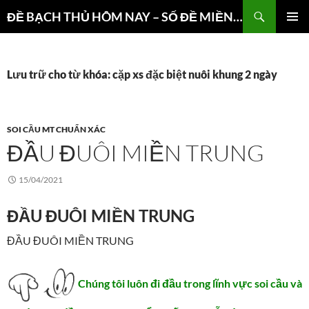
Chuyển
Tìm
ĐỀ BẠCH THỦ HÔM NAY – SỐ ĐỀ MIỀN NAM – DỰ ĐOÁN 3 CÀNG
đến
kiếm
TRÌNH
nội
ĐƠN CƠ
dung
SỞ
Lưu trữ cho từ khóa: cặp xs đặc biệt nuôi khung 2 ngày
SOI CẦU MT CHUẨN XÁC
ĐẦU ĐUÔI MIỀN TRUNG
15/04/2021
ĐẦU ĐUÔI MIỀN TRUNG
ĐẦU ĐUÔI MIỀN TRUNG
Chúng tôi luôn đi đầu trong lĩnh vực soi cầu và