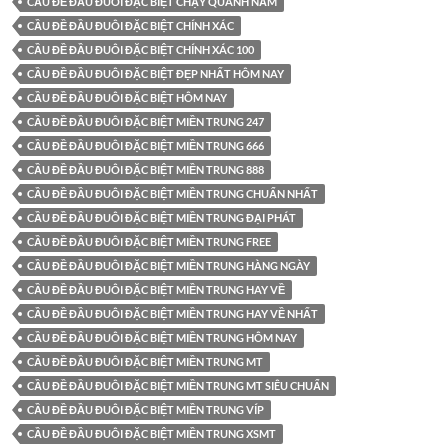
CẦU ĐỀ ĐẦU ĐUÔI ĐẶC BIỆT CHẠY QUANH NĂM
CẦU ĐỀ ĐẦU ĐUÔI ĐẶC BIỆT CHÍNH XÁC
CẦU ĐỀ ĐẦU ĐUÔI ĐẶC BIỆT CHÍNH XÁC 100
CẦU ĐỀ ĐẦU ĐUÔI ĐẶC BIỆT ĐẸP NHẤT HÔM NAY
CẦU ĐỀ ĐẦU ĐUÔI ĐẶC BIỆT HÔM NAY
CẦU ĐỀ ĐẦU ĐUÔI ĐẶC BIỆT MIỀN TRUNG 247
CẦU ĐỀ ĐẦU ĐUÔI ĐẶC BIỆT MIỀN TRUNG 666
CẦU ĐỀ ĐẦU ĐUÔI ĐẶC BIỆT MIỀN TRUNG 888
CẦU ĐỀ ĐẦU ĐUÔI ĐẶC BIỆT MIỀN TRUNG CHUẨN NHẤT
CẦU ĐỀ ĐẦU ĐUÔI ĐẶC BIỆT MIỀN TRUNG ĐẠI PHÁT
CẦU ĐỀ ĐẦU ĐUÔI ĐẶC BIỆT MIỀN TRUNG FREE
CẦU ĐỀ ĐẦU ĐUÔI ĐẶC BIỆT MIỀN TRUNG HÀNG NGÀY
CẦU ĐỀ ĐẦU ĐUÔI ĐẶC BIỆT MIỀN TRUNG HAY VỀ
CẦU ĐỀ ĐẦU ĐUÔI ĐẶC BIỆT MIỀN TRUNG HAY VỀ NHẤT
CẦU ĐỀ ĐẦU ĐUÔI ĐẶC BIỆT MIỀN TRUNG HÔM NAY
CẦU ĐỀ ĐẦU ĐUÔI ĐẶC BIỆT MIỀN TRUNG MT
CẦU ĐỀ ĐẦU ĐUÔI ĐẶC BIỆT MIỀN TRUNG MT SIÊU CHUẨN
CẦU ĐỀ ĐẦU ĐUÔI ĐẶC BIỆT MIỀN TRUNG VÍP
CẦU ĐỀ ĐẦU ĐUÔI ĐẶC BIỆT MIỀN TRUNG XSMT