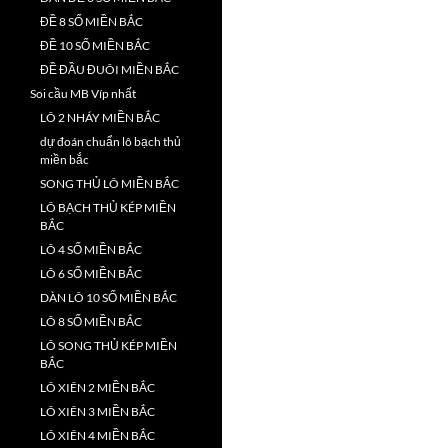
ĐỀ 8 SỐ MIỀN BẮC
ĐỀ 10 SỐ MIỀN BẮC
ĐỀ ĐẦU ĐUÔI MIỀN BẮC
Soi cầu MB Víp nhất
LÔ 2 NHÁY MIỀN BẮC
dự đoán chuẩn lô bạch thủ
miền bắc
SONG THỦ LÔ MIỀN BẮC
LÔ BẠCH THỦ KÉP MIỀN
BẮC
LÔ 4 SỐ MIỀN BẮC
LÔ 6 SỐ MIỀN BẮC
DÀN LÔ 10 SỐ MIỀN BẮC
LÔ 8 SỐ MIỀN BẮC
LÔ SONG THỦ KÉP MIỀN
BẮC
LÔ XIÊN 2 MIỀN BẮC
LÔ XIÊN 3 MIỀN BẮC
LÔ XIÊN 4 MIỀN BẮC