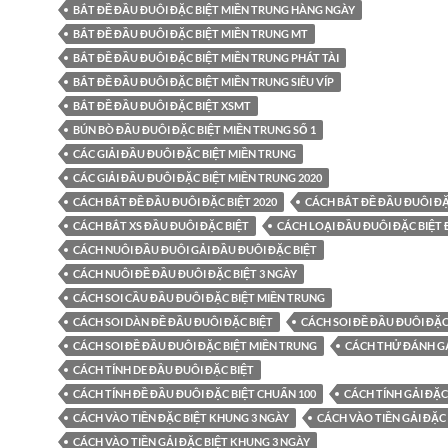
BẮT ĐỀ ĐẦU ĐUÔI ĐẶC BIỆT MIỀN TRUNG HÀNG NGÀY
BẮT ĐỀ ĐẦU ĐUÔI ĐẶC BIỆT MIỀN TRUNG MT
BẮT ĐỀ ĐẦU ĐUÔI ĐẶC BIỆT MIỀN TRUNG PHÁT TÀI
BẮT ĐỀ ĐẦU ĐUÔI ĐẶC BIỆT MIỀN TRUNG SIÊU VÍP
BẮT ĐỀ ĐẦU ĐUÔI ĐẶC BIỆT XSMT
BÚN BÒ ĐẦU ĐUÔI ĐẶC BIỆT MIỀN TRUNG SỐ 1
CÁC GIẢI ĐẦU ĐUÔI ĐẶC BIỆT MIỀN TRUNG
CÁC GIẢI ĐẦU ĐUÔI ĐẶC BIỆT MIỀN TRUNG 2020
CÁCH BẮT ĐỀ ĐẦU ĐUÔI ĐẶC BIỆT 2020
CÁCH BẮT ĐỀ ĐẦU ĐUÔI ĐẶ
CÁCH BẮT XS ĐẦU ĐUÔI ĐẶC BIỆT
CÁCH LOẠI ĐẦU ĐUÔI ĐẶC BIỆT 
CÁCH NUÔI ĐẦU ĐUÔI GẢI ĐẦU ĐUÔI ĐẶC BIỆT
CÁCH NUÔI ĐỀ ĐẦU ĐUÔI ĐẶC BIỆT 3 NGÀY
CÁCH SOI CẦU ĐẦU ĐUÔI ĐẶC BIỆT MIỀN TRUNG
CÁCH SOI DÀN ĐỀ ĐẦU ĐUÔI ĐẶC BIỆT
CÁCH SOI ĐỀ ĐẦU ĐUÔI ĐẶC
CÁCH SOI ĐỀ ĐẦU ĐUÔI ĐẶC BIỆT MIỀN TRUNG
CÁCH THỬ ĐÁNH GẢ
CÁCH TÍNH DE ĐẦU ĐUÔI ĐẶC BIỆT
CÁCH TÍNH ĐỀ ĐẦU ĐUÔI ĐẶC BIỆT CHUẨN 100
CÁCH TÍNH GẢI ĐẶC
CÁCH VÀO TIỀN ĐẶC BIỆT KHUNG 3 NGÀY
CÁCH VÀO TIỀN GẢI ĐẶC
CÁCH VÀO TIỀN GẢI ĐẶC BIỆT KHUNG 3 NGÀY