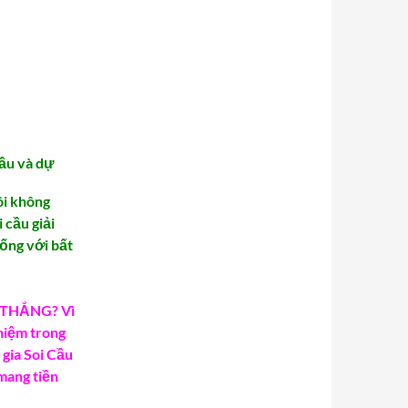
cầu và dự
ôi không
 cầu giải
iống với bất
N THẮNG? Vì
hiệm trong
 gia Soi Cầu
mang tiền