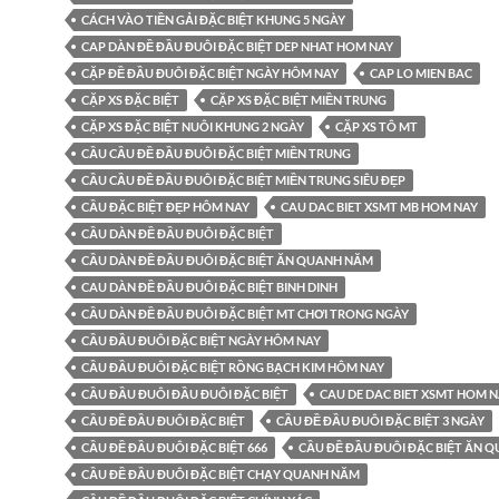
CÁCH VÀO TIỀN GẢI ĐẶC BIỆT KHUNG 5 NGÀY
CAP DÀN ĐỀ ĐẦU ĐUÔI ĐẶC BIỆT DEP NHAT HOM NAY
CẶP ĐỀ ĐẦU ĐUÔI ĐẶC BIỆT NGÀY HÔM NAY
CAP LO MIEN BAC
CẶP XS ĐẶC BIỆT
CẶP XS ĐẶC BIỆT MIỀN TRUNG
CẶP XS ĐẶC BIỆT NUÔI KHUNG 2 NGÀY
CẶP XS TÔ MT
CẦU CẦU ĐỀ ĐẦU ĐUÔI ĐẶC BIỆT MIỀN TRUNG
CẦU CẦU ĐỀ ĐẦU ĐUÔI ĐẶC BIỆT MIỀN TRUNG SIÊU ĐẸP
CẦU ĐẶC BIỆT ĐẸP HÔM NAY
CAU DAC BIET XSMT MB HOM NAY
CẦU DÀN ĐỀ ĐẦU ĐUÔI ĐẶC BIỆT
CẦU DÀN ĐỀ ĐẦU ĐUÔI ĐẶC BIỆT ĂN QUANH NĂM
CAU DÀN ĐỀ ĐẦU ĐUÔI ĐẶC BIỆT BINH DINH
CẦU DÀN ĐỀ ĐẦU ĐUÔI ĐẶC BIỆT MT CHƠI TRONG NGÀY
CẦU ĐẦU ĐUÔI ĐẶC BIỆT NGÀY HÔM NAY
CẦU ĐẦU ĐUÔI ĐẶC BIỆT RỒNG BẠCH KIM HÔM NAY
CẦU ĐẦU ĐUÔI ĐẦU ĐUÔI ĐẶC BIỆT
CAU DE DAC BIET XSMT HOM 
CẦU ĐỀ ĐẦU ĐUÔI ĐẶC BIỆT
CẦU ĐỀ ĐẦU ĐUÔI ĐẶC BIỆT 3 NGÀY
CẦU ĐỀ ĐẦU ĐUÔI ĐẶC BIỆT 666
CẦU ĐỀ ĐẦU ĐUÔI ĐẶC BIỆT ĂN 
CẦU ĐỀ ĐẦU ĐUÔI ĐẶC BIỆT CHẠY QUANH NĂM