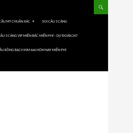
 CẦU MT CHUẨN XÁC
SOI CẦU 3 CÀNG
CẦU 3 CÀNG VIP MIỀN BẮC MIỄN PHÍ – DỰ ĐOÁN 247
CẦU RỒNG BẠCH KIM 666 HÔM NAY MIỄN PHÍ