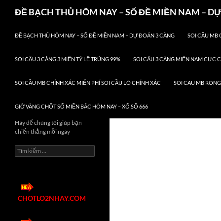
Chuyển
Tìm
ĐỀ BẠCH THỦ HÔM NAY – SỐ ĐỀ MIỀN NAM – D
đến
kiếm
nội
ĐỀ BẠCH THỦ HÔM NAY – SỐ ĐỀ MIỀN NAM – DỰ ĐOÁN 3 CÀNG
SOI CẦU MB
dung
SOI CẦU 3 CÀNG 3 MIỀN TỶ LỆ TRÚNG 99%
SOI CẦU 3 CÀNG MIỀN NAM CỰC 
SOI CẦU MB CHÍNH XÁC MIỄN PHÍ SOI CẦU LÔ CHÍNH XÁC
SOI CAU MB RONG
GIỜ VÀNG CHỐT SỐ MIỀN BẮC HÔM NAY – XỔ SỐ 666
Hãy để chúng tôi giúp bạn
chiến thắng mỗi ngày
Tìm
kiếm
cho:
CHOTLO2NHAY.COM