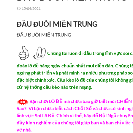
15/04/2021
ĐẦU ĐUÔI MIỀN TRUNG
ĐẦU ĐUÔI MIỀN TRUNG
Chúng tôi luôn đi đầu trong lĩnh vực soi 
đoán lô đề hàng ngày chuẩn nhất mọi diễn đàn. Chúng t
ngừng phát triển và phát minh ra nhiều phương pháp soi
đặc biệt chính xác. Cầu kèo lô đề của chúng tôi không g
cứ hệ thống cầu kèo nào trên mạng.
Bạn chơi LÔ ĐỀ mà chưa bao giờ biết mùi CHIẾ
Sao?. Vì bạn chưa biết cách Chốt Số và chưa có kinh ng
lĩnh vực Soi Lô Đề. Chính vì thế, hãy để Đội Ngũ chuyên
đầy kinh nghiệm của chúng tôi giúp bạn và bạn chỉ việc 
về nhà.