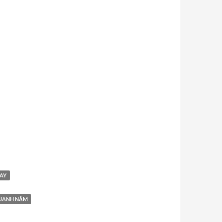
NAY
QUANH NĂM