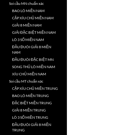
Soi cầu MN chuẩn xác
BAO LÔ MIỀN NAM
CẶP XÍU CHỦ MIỀN NAM
GIẢI 8 MIỀN NAM
GIẢI ĐẶC BIỆT MIỀN NAM
LÔ 3 SỐ MIỀN NAM
ĐẦU ĐUÔI GIẢI 8 MIỀN
NAM
ĐẦU ĐUÔI ĐẶC BIỆT MN
SONG THỦ LÔ MIỀN NAM
XÍU CHỦ MIỀN NAM
Soi cầu MT chuẩn xác
CẶP XÍU CHỦ MIỀN TRUNG
BAO LÔ MIỀN TRUNG
ĐẶC BIỆT MIỀN TRUNG
GIẢI 8 MIỀN TRUNG
LÔ 3 SỐ MIỀN TRUNG
ĐẦU ĐUÔI GIẢI 8 MIỀN
TRUNG