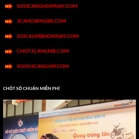
SOI3CANGHOMNAY.COM
3CANGWIN288.COM
SOICAUMBHOMNAY.COM
CHOT3CANGMB.COM
XOSO3CANGVIP.COM
CHỐT SỐ CHUẨN MIỄN PHÍ