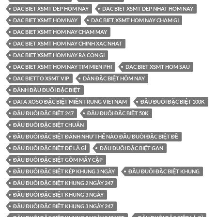
DAC BIET XSMT DEP HOM NAY
DAC BIET XSMT DEP NHAT HOM NAY
DAC BIET XSMT HOM NAY
DAC BIET XSMT HOM NAY CHAM GI
DAC BIET XSMT HOM NAY CHAM MAY
DAC BIET XSMT HOM NAY CHINH XAC NHAT
DAC BIET XSMT HOM NAY RA CON GI
DAC BIET XSMT HOM NAY TIM MIEN PHI
DAC BIET XSMT HOM SAU
DAC BIETTO XSMT VIP
DÀN ĐẶC BIỆT HÔM NAY
ĐÁNH ĐẦU ĐUÔI ĐẶC BIỆT
DATA XOSO ĐẶC BIỆT MIỀN TRUNG VIETNAM
ĐẦU ĐUÔI ĐẶC BIỆT 100K
ĐẦU ĐUÔI ĐẶC BIỆT 247
ĐẦU ĐUÔI ĐẶC BIỆT 50K
ĐẦU ĐUÔI ĐẶC BIỆT CHUẨN
ĐẦU ĐUÔI ĐẶC BIỆT ĐÁNH NHƯ THẾ NÀO ĐẦU ĐUÔI ĐẶC BIỆT ĐỀ
ĐẦU ĐUÔI ĐẶC BIỆT ĐỀ LÀ GÌ
ĐẦU ĐUÔI ĐẶC BIỆT GAN
ĐẦU ĐUÔI ĐẶC BIỆT GỒM MẤY CẶP
ĐẦU ĐUÔI ĐẶC BIỆT KÉP KHUNG 3 NGÀY
ĐẦU ĐUÔI ĐẶC BIỆT KHUNG
ĐẦU ĐUÔI ĐẶC BIỆT KHUNG 2 NGÀY 247
ĐẦU ĐUÔI ĐẶC BIỆT KHUNG 3 NGÀY
ĐẦU ĐUÔI ĐẶC BIỆT KHUNG 3 NGÀY 247