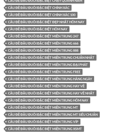
CẦU ĐỀ ĐẦU ĐUÔI ĐẶC BIỆT CHẠY QUANH NĂM
CẦU ĐỀ ĐẦU ĐUÔI ĐẶC BIỆT CHÍNH XÁC
CẦU ĐỀ ĐẦU ĐUÔI ĐẶC BIỆT CHÍNH XÁC 100
CẦU ĐỀ ĐẦU ĐUÔI ĐẶC BIỆT ĐẸP NHẤT HÔM NAY
CẦU ĐỀ ĐẦU ĐUÔI ĐẶC BIỆT HÔM NAY
CẦU ĐỀ ĐẦU ĐUÔI ĐẶC BIỆT MIỀN TRUNG 247
CẦU ĐỀ ĐẦU ĐUÔI ĐẶC BIỆT MIỀN TRUNG 666
CẦU ĐỀ ĐẦU ĐUÔI ĐẶC BIỆT MIỀN TRUNG 888
CẦU ĐỀ ĐẦU ĐUÔI ĐẶC BIỆT MIỀN TRUNG CHUẨN NHẤT
CẦU ĐỀ ĐẦU ĐUÔI ĐẶC BIỆT MIỀN TRUNG ĐẠI PHÁT
CẦU ĐỀ ĐẦU ĐUÔI ĐẶC BIỆT MIỀN TRUNG FREE
CẦU ĐỀ ĐẦU ĐUÔI ĐẶC BIỆT MIỀN TRUNG HÀNG NGÀY
CẦU ĐỀ ĐẦU ĐUÔI ĐẶC BIỆT MIỀN TRUNG HAY VỀ
CẦU ĐỀ ĐẦU ĐUÔI ĐẶC BIỆT MIỀN TRUNG HAY VỀ NHẤT
CẦU ĐỀ ĐẦU ĐUÔI ĐẶC BIỆT MIỀN TRUNG HÔM NAY
CẦU ĐỀ ĐẦU ĐUÔI ĐẶC BIỆT MIỀN TRUNG MT
CẦU ĐỀ ĐẦU ĐUÔI ĐẶC BIỆT MIỀN TRUNG MT SIÊU CHUẨN
CẦU ĐỀ ĐẦU ĐUÔI ĐẶC BIỆT MIỀN TRUNG VÍP
CẦU ĐỀ ĐẦU ĐUÔI ĐẶC BIỆT MIỀN TRUNG XSMT