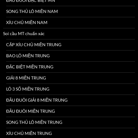
ĐẦU ĐUÔI ĐẶC BIỆT MN
SONG THỦ LÔ MIỀN NAM
XÍU CHỦ MIỀN NAM
Soi cầu MT chuẩn xác
CẶP XÍU CHỦ MIỀN TRUNG
BAO LÔ MIỀN TRUNG
ĐẶC BIỆT MIỀN TRUNG
GIẢI 8 MIỀN TRUNG
LÔ 3 SỐ MIỀN TRUNG
ĐẦU ĐUÔI GIẢI 8 MIỀN TRUNG
ĐẦU ĐUÔI MIỀN TRUNG
SONG THỦ LÔ MIỀN TRUNG
XÍU CHỦ MIỀN TRUNG