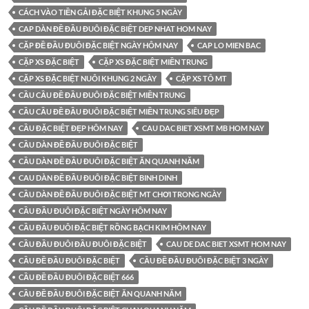
CÁCH VÀO TIỀN GẢI ĐẶC BIỆT KHUNG 5 NGÀY
CAP DÀN ĐỀ ĐẦU ĐUÔI ĐẶC BIỆT DEP NHAT HOM NAY
CẶP ĐỀ ĐẦU ĐUÔI ĐẶC BIỆT NGÀY HÔM NAY
CAP LO MIEN BAC
CẶP XS ĐẶC BIỆT
CẶP XS ĐẶC BIỆT MIỀN TRUNG
CẶP XS ĐẶC BIỆT NUÔI KHUNG 2 NGÀY
CẶP XS TÔ MT
CẦU CẦU ĐỀ ĐẦU ĐUÔI ĐẶC BIỆT MIỀN TRUNG
CẦU CẦU ĐỀ ĐẦU ĐUÔI ĐẶC BIỆT MIỀN TRUNG SIÊU ĐẸP
CẦU ĐẶC BIỆT ĐẸP HÔM NAY
CAU DAC BIET XSMT MB HOM NAY
CẦU DÀN ĐỀ ĐẦU ĐUÔI ĐẶC BIỆT
CẦU DÀN ĐỀ ĐẦU ĐUÔI ĐẶC BIỆT ĂN QUANH NĂM
CAU DÀN ĐỀ ĐẦU ĐUÔI ĐẶC BIỆT BINH DINH
CẦU DÀN ĐỀ ĐẦU ĐUÔI ĐẶC BIỆT MT CHƠI TRONG NGÀY
CẦU ĐẦU ĐUÔI ĐẶC BIỆT NGÀY HÔM NAY
CẦU ĐẦU ĐUÔI ĐẶC BIỆT RỒNG BẠCH KIM HÔM NAY
CẦU ĐẦU ĐUÔI ĐẦU ĐUÔI ĐẶC BIỆT
CAU DE DAC BIET XSMT HOM NAY
CẦU ĐỀ ĐẦU ĐUÔI ĐẶC BIỆT
CẦU ĐỀ ĐẦU ĐUÔI ĐẶC BIỆT 3 NGÀY
CẦU ĐỀ ĐẦU ĐUÔI ĐẶC BIỆT 666
CẦU ĐỀ ĐẦU ĐUÔI ĐẶC BIỆT ĂN QUANH NĂM