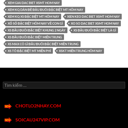
XEM GIAI DAC BIET XSMT HOM NAY
XEM KQ DÀN ĐỀ ĐẦU ĐUÔI ĐẶC BIỆT MT HÔM NAY
XEM KQ XS ĐẶC BIỆT MT HÔM NAY
XIEN KEO DAC BIET XSMT HOM NAY
XỔ SỐ ĐẶC BIỆT HÔM NAY VỀ CON GÌ
XO SO DAC BIET XSMT HOM NAY
XS ĐẦU ĐUÔI ĐẶC BIỆT KHUNG 2 NGÀY
XS ĐẦU ĐUÔI ĐẶC BIỆT LÀ GÌ
XS ĐẦU ĐUÔI ĐẶC BIỆT MIỀN TRUNG
XS MAX CÓ GÌ ĐẦU ĐUÔI ĐẶC BIỆT MIỀN TRUNG
XS TÔ ĐẶC BIỆT MT MIỄN PHÍ
XSKT MIỀN TRUNG HÔM NAY
Tìm
kiếm
cho:
CHOTLO2NHAY.COM
SOICAU247VIP.COM