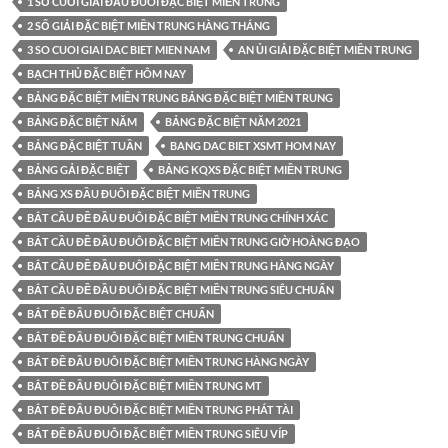
1 SỐ CUỐI GIẢI ĐẦU ĐUÔI ĐẶC BIỆT MIỀN TRUNG
2 SỐ GIẢI ĐẶC BIỆT MIỀN TRUNG HÀNG THÁNG
3 SO CUOI GIAI DAC BIET MIEN NAM
AN ỦI GIẢI ĐẶC BIỆT MIỀN TRUNG
BẠCH THỦ ĐẶC BIỆT HÔM NAY
BẢNG ĐẶC BIỆT MIỀN TRUNG BẢNG ĐẶC BIỆT MIỀN TRUNG
BẢNG ĐẶC BIỆT NĂM
BẢNG ĐẶC BIỆT NĂM 2021
BẢNG ĐẶC BIỆT TUẦN
BANG DAC BIET XSMT HOM NAY
BẢNG GẢI ĐẶC BIỆT
BẢNG KQXS ĐẶC BIỆT MIỀN TRUNG
BẢNG XS ĐẦU ĐUÔI ĐẶC BIỆT MIỀN TRUNG
BẮT CẦU ĐỀ ĐẦU ĐUÔI ĐẶC BIỆT MIỀN TRUNG CHÍNH XÁC
BẮT CẦU ĐỀ ĐẦU ĐUÔI ĐẶC BIỆT MIỀN TRUNG GIỜ HOÀNG ĐẠO
BẮT CẦU ĐỀ ĐẦU ĐUÔI ĐẶC BIỆT MIỀN TRUNG HÀNG NGÀY
BẮT CẦU ĐỀ ĐẦU ĐUÔI ĐẶC BIỆT MIỀN TRUNG SIÊU CHUẨN
BẮT ĐỀ ĐẦU ĐUÔI ĐẶC BIỆT CHUẨN
BẮT ĐỀ ĐẦU ĐUÔI ĐẶC BIỆT MIỀN TRUNG CHUẨN
BẮT ĐỀ ĐẦU ĐUÔI ĐẶC BIỆT MIỀN TRUNG HÀNG NGÀY
BẮT ĐỀ ĐẦU ĐUÔI ĐẶC BIỆT MIỀN TRUNG MT
BẮT ĐỀ ĐẦU ĐUÔI ĐẶC BIỆT MIỀN TRUNG PHÁT TÀI
BẮT ĐỀ ĐẦU ĐUÔI ĐẶC BIỆT MIỀN TRUNG SIÊU VÍP