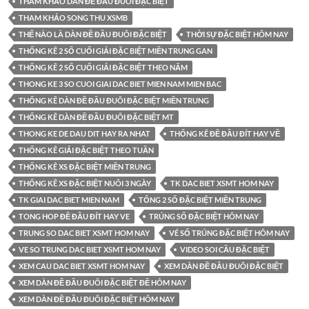
THAM KHẢO DÀN ĐỀ ĐẦU ĐUÔI ĐẶC BIỆT
THAM KHẢO SONG THU XSMB
THẾ NÀO LÀ DÀN ĐỀ ĐẦU ĐUÔI ĐẶC BIỆT
THỜI SỰ ĐẶC BIỆT HÔM NAY
THỐNG KÊ 2 SỐ CUỐI GIẢI ĐẶC BIỆT MIỀN TRUNG GAN
THỐNG KÊ 2 SỐ CUỐI GIẢI ĐẶC BIỆT THEO NĂM
THONG KE 3 SO CUOI GIAI DAC BIET MIEN NAM MIEN BAC
THỐNG KÊ DÀN ĐỀ ĐẦU ĐUÔI ĐẶC BIỆT MIỀN TRUNG
THỐNG KÊ DÀN ĐỀ ĐẦU ĐUÔI ĐẶC BIỆT MT
THONG KE DE DAU DIT HAY RA NHAT
THỐNG KÊ ĐỀ ĐẦU ĐÍT HAY VỀ
THỐNG KÊ GIẢI ĐẶC BIỆT THEO TUẦN
THỐNG KÊ XS ĐẶC BIỆT MIỀN TRUNG
THỐNG KÊ XS ĐẶC BIỆT NUÔI 3 NGÀY
TK DAC BIET XSMT HOM NAY
TK GIAI DAC BIET MIEN NAM
TỔNG 2 SỐ ĐẶC BIỆT MIỀN TRUNG
TONG HOP ĐỀ ĐẦU ĐÍT HAY VE
TRÚNG SỐ ĐẶC BIỆT HÔM NAY
TRUNG SO DAC BIET XSMT HOM NAY
VÉ SỐ TRÚNG ĐẶC BIỆT HÔM NAY
VE SO TRUNG DAC BIET XSMT HOM NAY
VIDEO SOI CẦU ĐẶC BIỆT
XEM CAU DAC BIET XSMT HOM NAY
XEM DÀN ĐỀ ĐẦU ĐUÔI ĐẶC BIỆT
XEM DÀN ĐỀ ĐẦU ĐUÔI ĐẶC BIỆT ĐỀ HÔM NAY
XEM DÀN ĐỀ ĐẦU ĐUÔI ĐẶC BIỆT HÔM NAY