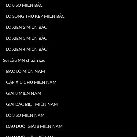
LÔ 8 SỐ MIỀN BẮC
LÔ SONG THỦ KÉP MIỀN BẮC
LÔ XIÊN 2 MIỀN BẮC
LÔ XIÊN 3 MIỀN BẮC
LÔ XIÊN 4 MIỀN BẮC
Soi cầu MN chuẩn xác
BAO LÔ MIỀN NAM
CẶP XÍU CHỦ MIỀN NAM
GIẢI 8 MIỀN NAM
GIẢI ĐẶC BIỆT MIỀN NAM
LÔ 3 SỐ MIỀN NAM
ĐẦU ĐUÔI GIẢI 8 MIỀN NAM