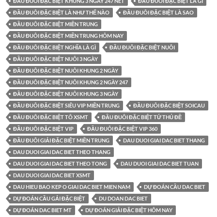
ĐẦU ĐUÔI ĐẶC BIỆT KHUNG 3 NGÀY 247 NET
ĐẦU ĐUÔI ĐẶC BIỆT LÀ GÌ
ĐẦU ĐUÔI ĐẶC BIỆT LÀ NHƯ THẾ NÀO
ĐẦU ĐUÔI ĐẶC BIỆT LÀ SAO
ĐẦU ĐUÔI ĐẶC BIỆT MIỀN TRUNG
ĐẦU ĐUÔI ĐẶC BIỆT MIỀN TRUNG HÔM NAY
ĐẦU ĐUÔI ĐẶC BIỆT NGHĨA LÀ GÌ
ĐẦU ĐUÔI ĐẶC BIỆT NUÔI
ĐẦU ĐUÔI ĐẶC BIỆT NUÔI 3 NGÀY
ĐẦU ĐUÔI ĐẶC BIỆT NUÔI KHUNG 2 NGÀY
ĐẦU ĐUÔI ĐẶC BIỆT NUÔI KHUNG 2 NGÀY 247
ĐẦU ĐUÔI ĐẶC BIỆT NUÔI KHUNG 3 NGÀY
ĐẦU ĐUÔI ĐẶC BIỆT SIÊU VIP MIỀN TRUNG
ĐẦU ĐUÔI ĐẶC BIỆT SOICAU
ĐẦU ĐUÔI ĐẶC BIỆT TÔ XSMT
ĐẦU ĐUÔI ĐẶC BIỆT TỨ THỦ ĐỀ
ĐẦU ĐUÔI ĐẶC BIỆT VIP
ĐẦU ĐUÔI ĐẶC BIỆT VIP 360
ĐẦU ĐUÔI GIẢI ĐẶC BIỆT MIỀN TRUNG
DAU DUOI GIAI DAC BIET THANG
DAU DUOI GIAI DAC BIET THEO THANG
DAU DUOI GIAI DAC BIET THEO TONG
DAU DUOI GIAI DAC BIET TUAN
DAU DUOI GIAI DAC BIET XSMT
DAU HIEU BAO KEP O GIAI DAC BIET MIEN NAM
DỰ ĐOÁN CẦU DAC BIET
DỰ ĐOÁN CẦU GẢI ĐẶC BIỆT
DU DOAN DAC BIET
DỰ ĐOÁN DAC BIET MT
DỰ ĐOÁN GIẢI ĐẶC BIỆT HÔM NAY