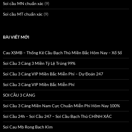
Soi cầu MN chuẩn xác
(9)
Soi cầu MT chuẩn xác
(9)
BÀI VIẾT MỚI
Cau XSMB – Thống Kê Cầu Bạch Thủ Miền Bắc Hôm Nay – Xổ Số
Soi Cầu 3 Càng 3 Miền Tỷ Lệ Trúng 99%
Soi Cầu 3 Càng VIP Miền Bắc Miễn Phí – Dự Đoán 247
Soi Cầu 3 Càng VIP Miền Bắc Miễn Phí
SOI CẦU 3 CÀNG
Soi Cầu 3 Càng Miền Nam Cực Chuẩn Miễn Phí Hôm Nay 100%
Soi Cầu 24h – Soi Cầu 247 – Soi Cầu Bạch Thủ CHÍNH XÁC
Soi Cau Mb Rong Bach Kim