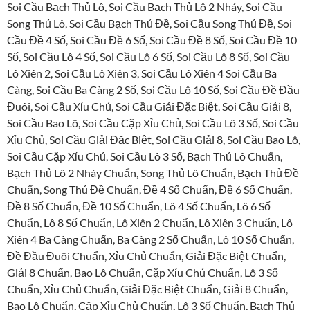
Soi Cầu Bạch Thủ Lô, Soi Cầu Bạch Thủ Lô 2 Nháy, Soi Cầu
Song Thủ Lô, Soi Cầu Bạch Thủ Đề, Soi Cầu Song Thủ Đề, Soi
Cầu Đề 4 Số, Soi Cầu Đề 6 Số, Soi Cầu Đề 8 Số, Soi Cầu Đề 10
Số, Soi Cầu Lô 4 Số, Soi Cầu Lô 6 Số, Soi Cầu Lô 8 Số, Soi Cầu
Lô Xiên 2, Soi Cầu Lô Xiên 3, Soi Cầu Lô Xiên 4 Soi Cầu Ba
Càng, Soi Cầu Ba Càng 2 Số, Soi Cầu Lô 10 Số, Soi Cầu Đề Đầu
Đuôi, Soi Cầu Xỉu Chủ, Soi Cầu Giải Đặc Biệt, Soi Cầu Giải 8,
Soi Cầu Bao Lô, Soi Cầu Cặp Xỉu Chủ, Soi Cầu Lô 3 Số, Soi Cầu
Xỉu Chủ, Soi Cầu Giải Đặc Biệt, Soi Cầu Giải 8, Soi Cầu Bao Lô,
Soi Cầu Cặp Xỉu Chủ, Soi Cầu Lô 3 Số, Bạch Thủ Lô Chuẩn,
Bạch Thủ Lô 2 Nháy Chuẩn, Song Thủ Lô Chuẩn, Bạch Thủ Đề
Chuẩn, Song Thủ Đề Chuẩn, Đề 4 Số Chuẩn, Đề 6 Số Chuẩn,
Đề 8 Số Chuẩn, Đề 10 Số Chuẩn, Lô 4 Số Chuẩn, Lô 6 Số
Chuẩn, Lô 8 Số Chuẩn, Lô Xiên 2 Chuẩn, Lô Xiên 3 Chuẩn, Lô
Xiên 4 Ba Càng Chuẩn, Ba Càng 2 Số Chuẩn, Lô 10 Số Chuẩn,
Đề Đầu Đuôi Chuẩn, Xỉu Chủ Chuẩn, Giải Đặc Biệt Chuẩn,
Giải 8 Chuẩn, Bao Lô Chuẩn, Cặp Xỉu Chủ Chuẩn, Lô 3 Số
Chuẩn, Xỉu Chủ Chuẩn, Giải Đặc Biệt Chuẩn, Giải 8 Chuẩn,
Bao Lô Chuẩn, Cặp Xỉu Chủ Chuẩn, Lô 3 Số Chuẩn, Bạch Thủ