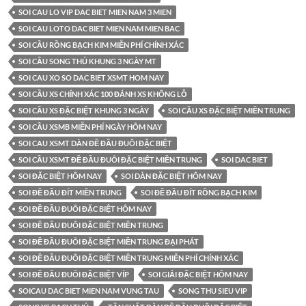
SOI CAU LO VIP DAC BIET MIEN NAM 3 MIEN
SOI CAU LOTO DAC BIET MIEN NAM MIEN BAC
SOI CẦU RỒNG BẠCH KIM MIỄN PHÍ CHÍNH XÁC
SOI CẦU SONG THỦ KHUNG 3 NGÀY MT
SOI CAU XO SO DAC BIET XSMT HOM NAY
SOI CẦU XS CHÍNH XÁC 100 ĐÁNH XS KHÔNG LỖ
SOI CẦU XS ĐẶC BIỆT KHUNG 3 NGÀY
SOI CẦU XS ĐẶC BIỆT MIỀN TRUNG
SOI CẦU XSMB MIỄN PHÍ NGÀY HÔM NAY
SOI CAU XSMT DÀN ĐỀ ĐẦU ĐUÔI ĐẶC BIỆT
SOI CẦU XSMT ĐỀ ĐẦU ĐUÔI ĐẶC BIỆT MIỀN TRUNG
SOI DAC BIET
SOI ĐẶC BIỆT HÔM NAY
SOI DÀN ĐẶC BIỆT HÔM NAY
SOI ĐỀ ĐẦU ĐÍT MIỀN TRUNG
SOI ĐỀ ĐẦU ĐÍT RỒNG BẠCH KIM
SOI ĐỀ ĐẦU ĐUÔI ĐẶC BIỆT HÔM NAY
SOI ĐỀ ĐẦU ĐUÔI ĐẶC BIỆT MIỀN TRUNG
SOI ĐỀ ĐẦU ĐUÔI ĐẶC BIỆT MIỀN TRUNG ĐẠI PHÁT
SOI ĐỀ ĐẦU ĐUÔI ĐẶC BIỆT MIỀN TRUNG MIỄN PHÍ CHÍNH XÁC
SOI ĐỀ ĐẦU ĐUÔI ĐẶC BIỆT VÍP
SOI GIẢI ĐẶC BIỆT HÔM NAY
SOICAU DAC BIET MIEN NAM VUNG TAU
SONG THU SIEU VIP