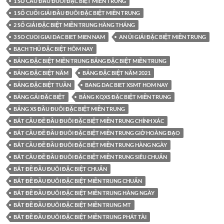
1 SỐ CÂU ĐẦU ĐUÔI ĐẶC BIỆT MIỀN TRUNG
1 SỐ CUỐI GIẢI ĐẦU ĐUÔI ĐẶC BIỆT MIỀN TRUNG
2 SỐ GIẢI ĐẶC BIỆT MIỀN TRUNG HÀNG THÁNG
3 SO CUOI GIAI DAC BIET MIEN NAM
AN ỦI GIẢI ĐẶC BIỆT MIỀN TRUNG
BẠCH THỦ ĐẶC BIỆT HÔM NAY
BẢNG ĐẶC BIỆT MIỀN TRUNG BẢNG ĐẶC BIỆT MIỀN TRUNG
BẢNG ĐẶC BIỆT NĂM
BẢNG ĐẶC BIỆT NĂM 2021
BẢNG ĐẶC BIỆT TUẦN
BANG DAC BIET XSMT HOM NAY
BẢNG GẢI ĐẶC BIỆT
BẢNG KQXS ĐẶC BIỆT MIỀN TRUNG
BẢNG XS ĐẦU ĐUÔI ĐẶC BIỆT MIỀN TRUNG
BẮT CẦU ĐỀ ĐẦU ĐUÔI ĐẶC BIỆT MIỀN TRUNG CHÍNH XÁC
BẮT CẦU ĐỀ ĐẦU ĐUÔI ĐẶC BIỆT MIỀN TRUNG GIỜ HOÀNG ĐẠO
BẮT CẦU ĐỀ ĐẦU ĐUÔI ĐẶC BIỆT MIỀN TRUNG HÀNG NGÀY
BẮT CẦU ĐỀ ĐẦU ĐUÔI ĐẶC BIỆT MIỀN TRUNG SIÊU CHUẨN
BẮT ĐỀ ĐẦU ĐUÔI ĐẶC BIỆT CHUẨN
BẮT ĐỀ ĐẦU ĐUÔI ĐẶC BIỆT MIỀN TRUNG CHUẨN
BẮT ĐỀ ĐẦU ĐUÔI ĐẶC BIỆT MIỀN TRUNG HÀNG NGÀY
BẮT ĐỀ ĐẦU ĐUÔI ĐẶC BIỆT MIỀN TRUNG MT
BẮT ĐỀ ĐẦU ĐUÔI ĐẶC BIỆT MIỀN TRUNG PHÁT TÀI