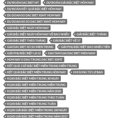
DỰ ĐOÁN DAC BIET MT
DỰ ĐOÁN GIẢI ĐẶC BIỆT HÔM NAY
DỰ ĐOÁN KẾT QUẢ ĐẶC BIỆT HÔM NAY
DU DOAN SO DAC BIET XSMT HOM NAY
DU DOAN XO SO DAC BIET XSMT HOM NAY
GIẢI ĐẶC BIỆT NGÀY HÔM NAY
GIẢI ĐẶC BIỆT NGÀY HÔM NAY VỀ BAO NHIÊU
GIẢI ĐẶC BIỆT THÁNG
GIẢI ĐẶC BIỆT THEO THÁNG
GIẢI ĐẶC BIỆT VỀ 57
GIAI DAC BIET XO SO MIEN TRUNG
GIẢI PHỤ ĐẶC BIỆT BAO NHIÊU TIỀN
GIẢI PHỤ ĐẶC BIỆT LÀ GÌ
GIAI TAM GIAI DAC BIET MIEN NAM
HOM NAY O DAU TRUNG DAC BIET XSMT
KẾT QUẢ 2 SỐ ĐẶC BIỆT MIỀN TRUNG MIỀN TRUNG
KẾT QUẢ ĐẶC BIỆT MIỀN TRUNG HÔM NAY
KHI SONG TỬ LƠ BẠN
KQXS ĐẶC BIỆT MIỀN TRUNG 30 NGÀY
KQXS ĐẶC BIỆT MIỀN TRUNG MIỀN TRUNG
KQXS ĐẶC BIỆT MIỀN TRUNG NĂM 2020
KQXS ĐẶC BIỆT MIỀN TRUNG THEO TUẦN
KQXS ĐẶC BIỆT MIỀN TRUNG TUẦN
KQXS GIẢI ĐẶC BIỆT MIỀN TRUNG 100 NGÀY
KQXS GIẢI ĐẶC BIỆT MIỀN TRUNG NĂM 2017