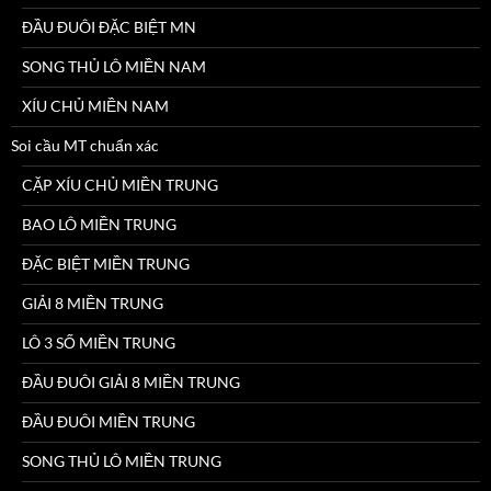
ĐẦU ĐUÔI ĐẶC BIỆT MN
SONG THỦ LÔ MIỀN NAM
XÍU CHỦ MIỀN NAM
Soi cầu MT chuẩn xác
CẶP XÍU CHỦ MIỀN TRUNG
BAO LÔ MIỀN TRUNG
ĐẶC BIỆT MIỀN TRUNG
GIẢI 8 MIỀN TRUNG
LÔ 3 SỐ MIỀN TRUNG
ĐẦU ĐUÔI GIẢI 8 MIỀN TRUNG
ĐẦU ĐUÔI MIỀN TRUNG
SONG THỦ LÔ MIỀN TRUNG