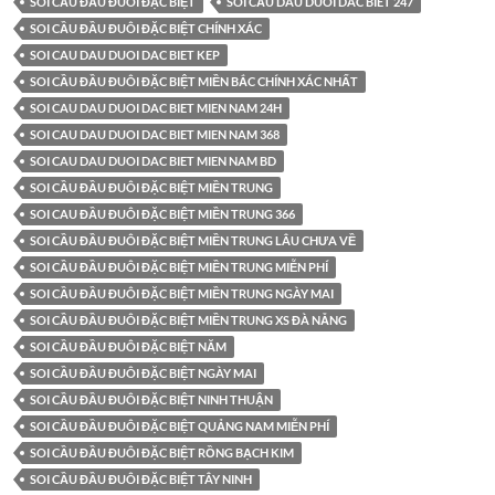
SOI CẦU ĐẦU ĐUÔI ĐẶC BIỆT
SOI CẦU DAU DUOI DAC BIET 247
SOI CẦU ĐẦU ĐUÔI ĐẶC BIỆT CHÍNH XÁC
SOI CAU DAU DUOI DAC BIET KEP
SOI CẦU ĐẦU ĐUÔI ĐẶC BIỆT MIỀN BẮC CHÍNH XÁC NHẤT
SOI CAU DAU DUOI DAC BIET MIEN NAM 24H
SOI CAU DAU DUOI DAC BIET MIEN NAM 368
SOI CAU DAU DUOI DAC BIET MIEN NAM BD
SOI CẦU ĐẦU ĐUÔI ĐẶC BIỆT MIỀN TRUNG
SOI CAU ĐẦU ĐUÔI ĐẶC BIỆT MIỀN TRUNG 366
SOI CẦU ĐẦU ĐUÔI ĐẶC BIỆT MIỀN TRUNG LÂU CHƯA VỀ
SOI CẦU ĐẦU ĐUÔI ĐẶC BIỆT MIỀN TRUNG MIỄN PHÍ
SOI CẦU ĐẦU ĐUÔI ĐẶC BIỆT MIỀN TRUNG NGÀY MAI
SOI CẦU ĐẦU ĐUÔI ĐẶC BIỆT MIỀN TRUNG XS ĐÀ NẴNG
SOI CẦU ĐẦU ĐUÔI ĐẶC BIỆT NĂM
SOI CẦU ĐẦU ĐUÔI ĐẶC BIỆT NGÀY MAI
SOI CẦU ĐẦU ĐUÔI ĐẶC BIỆT NINH THUẬN
SOI CẦU ĐẦU ĐUÔI ĐẶC BIỆT QUẢNG NAM MIỄN PHÍ
SOI CẦU ĐẦU ĐUÔI ĐẶC BIỆT RỒNG BẠCH KIM
SOI CẦU ĐẦU ĐUÔI ĐẶC BIỆT TÂY NINH