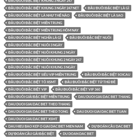
ĐẦU ĐUÔI ĐẶC BIỆT KHUNG 3 NGÀY 247
ĐẦU ĐUÔI ĐẶC BIỆT KHUNG 3 NGÀY 247 NET
ĐẦU ĐUÔI ĐẶC BIỆT LÀ GÌ
ĐẦU ĐUÔI ĐẶC BIỆT LÀ NHƯ THẾ NÀO
ĐẦU ĐUÔI ĐẶC BIỆT LÀ SAO
ĐẦU ĐUÔI ĐẶC BIỆT MIỀN TRUNG
ĐẦU ĐUÔI ĐẶC BIỆT MIỀN TRUNG HÔM NAY
ĐẦU ĐUÔI ĐẶC BIỆT NGHĨA LÀ GÌ
ĐẦU ĐUÔI ĐẶC BIỆT NUÔI
ĐẦU ĐUÔI ĐẶC BIỆT NUÔI 3 NGÀY
ĐẦU ĐUÔI ĐẶC BIỆT NUÔI KHUNG 2 NGÀY
ĐẦU ĐUÔI ĐẶC BIỆT NUÔI KHUNG 2 NGÀY 247
ĐẦU ĐUÔI ĐẶC BIỆT NUÔI KHUNG 3 NGÀY
ĐẦU ĐUÔI ĐẶC BIỆT SIÊU VIP MIỀN TRUNG
ĐẦU ĐUÔI ĐẶC BIỆT SOICAU
ĐẦU ĐUÔI ĐẶC BIỆT TÔ XSMT
ĐẦU ĐUÔI ĐẶC BIỆT TỨ THỦ ĐỀ
ĐẦU ĐUÔI ĐẶC BIỆT VIP
ĐẦU ĐUÔI ĐẶC BIỆT VIP 360
ĐẦU ĐUÔI GIẢI ĐẶC BIỆT MIỀN TRUNG
DAU DUOI GIAI DAC BIET THANG
DAU DUOI GIAI DAC BIET THEO THANG
DAU DUOI GIAI DAC BIET THEO TONG
DAU DUOI GIAI DAC BIET TUAN
DAU DUOI GIAI DAC BIET XSMT
DAU HIEU BAO KEP O GIAI DAC BIET MIEN NAM
DỰ ĐOÁN CẦU DAC BIET
DỰ ĐOÁN CẦU GẢI ĐẶC BIỆT
DU DOAN DAC BIET