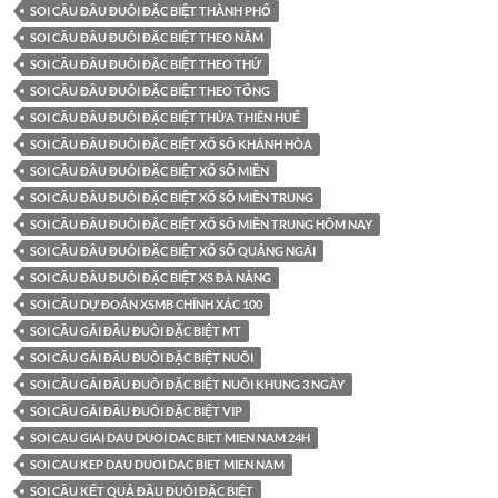
SOI CẦU ĐẦU ĐUÔI ĐẶC BIỆT THÀNH PHỐ
SOI CẦU ĐẦU ĐUÔI ĐẶC BIỆT THEO NĂM
SOI CẦU ĐẦU ĐUÔI ĐẶC BIỆT THEO THỨ
SOI CẦU ĐẦU ĐUÔI ĐẶC BIỆT THEO TỔNG
SOI CẦU ĐẦU ĐUÔI ĐẶC BIỆT THỪA THIÊN HUẾ
SOI CẦU ĐẦU ĐUÔI ĐẶC BIỆT XỔ SỐ KHÁNH HÒA
SOI CẦU ĐẦU ĐUÔI ĐẶC BIỆT XỔ SỐ MIỀN
SOI CẦU ĐẦU ĐUÔI ĐẶC BIỆT XỔ SỐ MIỀN TRUNG
SOI CẦU ĐẦU ĐUÔI ĐẶC BIỆT XỔ SỐ MIỀN TRUNG HÔM NAY
SOI CẦU ĐẦU ĐUÔI ĐẶC BIỆT XỔ SỐ QUẢNG NGÃI
SOI CẦU ĐẦU ĐUÔI ĐẶC BIỆT XS ĐÀ NẴNG
SOI CẦU DỰ ĐOÁN XSMB CHÍNH XÁC 100
SOI CẦU GẢI ĐẦU ĐUÔI ĐẶC BIỆT MT
SOI CẦU GẢI ĐẦU ĐUÔI ĐẶC BIỆT NUÔI
SOI CẦU GẢI ĐẦU ĐUÔI ĐẶC BIỆT NUÔI KHUNG 3 NGÀY
SOI CẦU GẢI ĐẦU ĐUÔI ĐẶC BIỆT VIP
SOI CAU GIAI DAU DUOI DAC BIET MIEN NAM 24H
SOI CAU KEP DAU DUOI DAC BIET MIEN NAM
SOI CẦU KẾT QUẢ ĐẦU ĐUÔI ĐẶC BIỆT