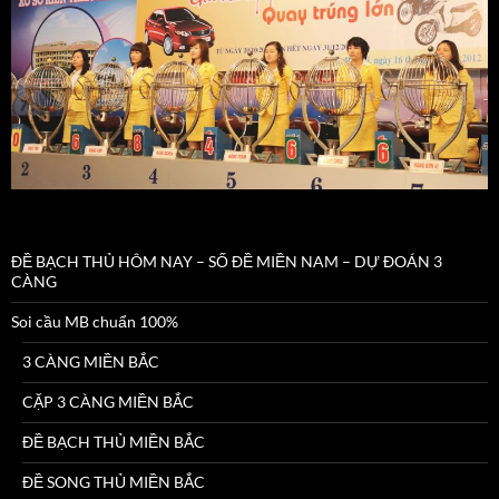
ĐỀ BẠCH THỦ HÔM NAY – SỐ ĐỀ MIỀN NAM – DỰ ĐOÁN 3
CÀNG
Soi cầu MB chuẩn 100%
3 CÀNG MIỀN BẮC
CẶP 3 CÀNG MIỀN BẮC
ĐỀ BẠCH THỦ MIỀN BẮC
ĐỀ SONG THỦ MIỀN BẮC