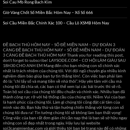
Soi Cau Mb Rong Bach Kim
Giờ Vàng Chốt Số Miền Bắc Hôm Nay – Xổ Số 666
Soi Cầu Miền Bắc Chính Xác 100 – Cầu Lô XSMB Hôm Nay
ĐỀ BẠCH THỦ HÔM NAY – SỐ ĐỀ MIỀN NAM – DỰ ĐOÁN 3
CÀNG ĐỀ BẠCH THỦ HÔM NAY – SỐ ĐỀ MIỀN NAM – DỰ ĐOÁN
3 CÀNG ĐỀ BẠCH THỦ HÔM NAY Thank you for reading this post,
don't forget to subscribe! LAYSODE.COM – CƠ HỘI LÀM GIÀU SAU
18H30 CHO ANH EM Mang đến cho bạn những con số chính xác
nhất là trách nhiệm của chúng tôi. Với đội ngũ chuyên gia nhiều kinh
nghiệm đảm bảo giúp bạn tự tin thắng lớn!. Còn việc bạn phải làm
đó là: “chỉ lấy số và mang tiền về nhà thôi”. Hãy yên tâm với cầu mà
chúng tôi đã chia sẻ, các bạn có thể xem lại các bài trước thì sẽ rõ.
Toàn bộ soi cầu của chúng tôi đều chuẩn và chính xác. Nhiều bạn đã
thành công rực rỡ với hệ thống cầu của chúng tôi. Niềm Vui của bạn
là hạnh phúc của chúng tôi. Làm gì chúng tôi cũng đặt cái tâm của
mình vào đó. Bạn hãy thử và tận hưởng chiến thắng với từng con số
chúng tôi đưa ra! Tin tưởng chúng tôi sẽ không làm bạn thất vọng!
Công việc của bạn rất đơn giản chỉ cần nạp thẻ là bạn sẽ sở hữu ngay
những con số đẹp nhất trong ngày. Hãy lưu lại website
soi3cangmienbac.com và giới thiệu tới bạn bè trang này để có những