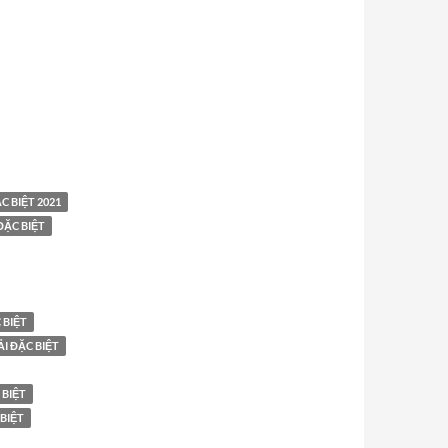
C BIỆT 2021
ĐẶC BIỆT
 BIỆT
I ĐẶC BIỆT
 BIỆT
 BIỆT