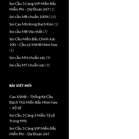
Soi Cầu 3 Càng VIP Miền Bắc
Miễn Phí – Dự Đoán 247
(1)
Soi cầu MB chuẩn 100%
(14)
Soi Cau Mb Rong Bach Kim
(1)
Soi cầu MB Víp nhất
(7)
Soi Cầu Miền Bắc Chính Xác
100 – Cầu Lô XSMB Hôm Nay
(1)
Soi cầu MN chuẩn xác
(9)
Soi cầu MT chuẩn xác
(9)
BÀI VIẾT MỚI
Cau XSMB – Thống Kê Cầu
Bạch Thủ Miền Bắc Hôm Nay
– Xổ Số
Soi Cầu 3 Càng 3 Miền Tỷ Lệ
Trúng 99%
Soi Cầu 3 Càng VIP Miền Bắc
Miễn Phí – Dự Đoán 247