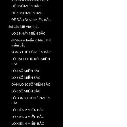
ĐỀ 8 SỐ MIỀN BẮC
ĐỀ 10 SỐ MIỀN BẮC
ĐỀ ĐẦU ĐUÔI MIỀN BẮC
Soi cầu MB Víp nhất
LÔ 2 NHÁY MIỀN BẮC
dự đoán chuẩn lô bạch thủ
miền bắc
SONG THỦ LÔ MIỀN BẮC
LÔ BẠCH THỦ KÉP MIỀN
BẮC
LÔ 4 SỐ MIỀN BẮC
LÔ 6 SỐ MIỀN BẮC
DÀN LÔ 10 SỐ MIỀN BẮC
LÔ 8 SỐ MIỀN BẮC
LÔ SONG THỦ KÉP MIỀN
BẮC
LÔ XIÊN 2 MIỀN BẮC
LÔ XIÊN 3 MIỀN BẮC
LÔ XIÊN 4 MIỀN BẮC