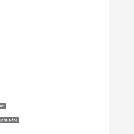
NAY
QUANH NĂM