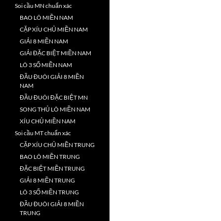
Soi cầu MN chuẩn xác
BAO LÔ MIỀN NAM
CẶP XÍU CHỦ MIỀN NAM
GIẢI 8 MIỀN NAM
GIẢI ĐẶC BIỆT MIỀN NAM
LÔ 3 SỐ MIỀN NAM
ĐẦU ĐUÔI GIẢI 8 MIỀN
NAM
ĐẦU ĐUÔI ĐẶC BIỆT MN
SONG THỦ LÔ MIỀN NAM
XÍU CHỦ MIỀN NAM
Soi cầu MT chuẩn xác
CẶP XÍU CHỦ MIỀN TRUNG
BAO LÔ MIỀN TRUNG
ĐẶC BIỆT MIỀN TRUNG
GIẢI 8 MIỀN TRUNG
LÔ 3 SỐ MIỀN TRUNG
ĐẦU ĐUÔI GIẢI 8 MIỀN
TRUNG