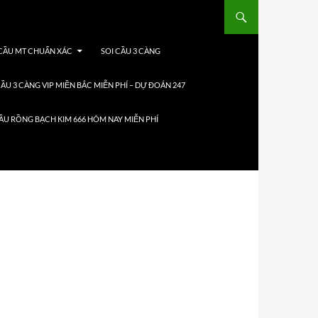
 CẦU MT CHUẨN XÁC
SOI CẦU 3 CÀNG
CẦU 3 CÀNG VIP MIỀN BẮC MIỄN PHÍ – DỰ ĐOÁN 247
CẦU RỒNG BẠCH KIM 666 HÔM NAY MIỄN PHÍ