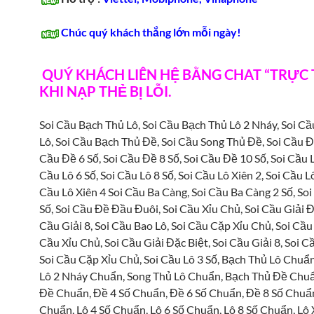
Chúc quý khách thắng lớn mỗi ngày!
QUÝ KHÁCH LIÊN HỆ BẰNG CHAT “TRỰC
KHI NẠP THẺ BỊ LỖI.
Soi Cầu Bạch Thủ Lô, Soi Cầu Bạch Thủ Lô 2 Nháy, Soi C
Lô, Soi Cầu Bạch Thủ Đề, Soi Cầu Song Thủ Đề, Soi Cầu Đề
Cầu Đề 6 Số, Soi Cầu Đề 8 Số, Soi Cầu Đề 10 Số, Soi Cầu L
Cầu Lô 6 Số, Soi Cầu Lô 8 Số, Soi Cầu Lô Xiên 2, Soi Cầu Lô
Cầu Lô Xiên 4 Soi Cầu Ba Càng, Soi Cầu Ba Càng 2 Số, Soi
Số, Soi Cầu Đề Đầu Đuôi, Soi Cầu Xỉu Chủ, Soi Cầu Giải Đ
Cầu Giải 8, Soi Cầu Bao Lô, Soi Cầu Cặp Xỉu Chủ, Soi Cầu 
Cầu Xỉu Chủ, Soi Cầu Giải Đặc Biệt, Soi Cầu Giải 8, Soi C
Soi Cầu Cặp Xỉu Chủ, Soi Cầu Lô 3 Số, Bạch Thủ Lô Chuẩ
Lô 2 Nháy Chuẩn, Song Thủ Lô Chuẩn, Bạch Thủ Đề Chuẩ
Đề Chuẩn, Đề 4 Số Chuẩn, Đề 6 Số Chuẩn, Đề 8 Số Chuẩ
Chuẩn, Lô 4 Số Chuẩn, Lô 6 Số Chuẩn, Lô 8 Số Chuẩn, Lô 