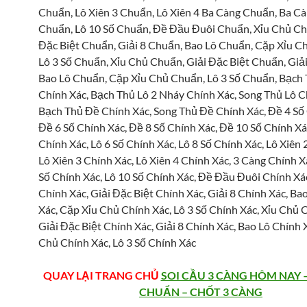
Chuẩn, Lô Xiên 3 Chuẩn, Lô Xiên 4 Ba Càng Chuẩn, Ba Cà
Chuẩn, Lô 10 Số Chuẩn, Đề Đầu Đuôi Chuẩn, Xỉu Chủ Ch
Đặc Biệt Chuẩn, Giải 8 Chuẩn, Bao Lô Chuẩn, Cặp Xỉu C
Lô 3 Số Chuẩn, Xỉu Chủ Chuẩn, Giải Đặc Biệt Chuẩn, Giả
Bao Lô Chuẩn, Cặp Xỉu Chủ Chuẩn, Lô 3 Số Chuẩn, Bạch 
Chính Xác, Bạch Thủ Lô 2 Nháy Chính Xác, Song Thủ Lô C
Bạch Thủ Đề Chính Xác, Song Thủ Đề Chính Xác, Đề 4 Số 
Đề 6 Số Chính Xác, Đề 8 Số Chính Xác, Đề 10 Số Chính Xác
Chính Xác, Lô 6 Số Chính Xác, Lô 8 Số Chính Xác, Lô Xiên 
Lô Xiên 3 Chính Xác, Lô Xiên 4 Chính Xác, 3 Càng Chính X
Số Chính Xác, Lô 10 Số Chính Xác, Đề Đầu Đuôi Chính Xá
Chính Xác, Giải Đặc Biệt Chính Xác, Giải 8 Chính Xác, Ba
Xác, Cặp Xỉu Chủ Chính Xác, Lô 3 Số Chính Xác, Xỉu Chủ 
Giải Đặc Biệt Chính Xác, Giải 8 Chính Xác, Bao Lô Chính 
Chủ Chính Xác, Lô 3 Số Chính Xác
QUAY LẠI TRANG CHỦ
SOI CẦU 3 CÀNG HÔM NAY 
CHUẨN – CHỐT 3 CÀNG