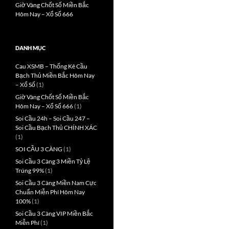
Giờ Vàng Chốt Số Miền Bắc
Hôm Nay – Xổ Số 666
DANH MỤC
Cau XSMB – Thống Kê Cầu
Bạch Thủ Miền Bắc Hôm Nay
– Xổ Số
(1)
Giờ Vàng Chốt Số Miền Bắc
Hôm Nay – Xổ Số 666
(1)
Soi Cầu 24h – Soi Cầu 247 –
Soi Cầu Bạch Thủ CHÍNH XÁC
(1)
SOI CẦU 3 CÀNG
(1)
Soi Cầu 3 Càng 3 Miền Tỷ Lệ
Trúng 99%
(1)
Soi Cầu 3 Càng Miền Nam Cực
Chuẩn Miễn Phí Hôm Nay
100%
(1)
Soi Cầu 3 Càng VIP Miền Bắc
Miễn Phí
(1)