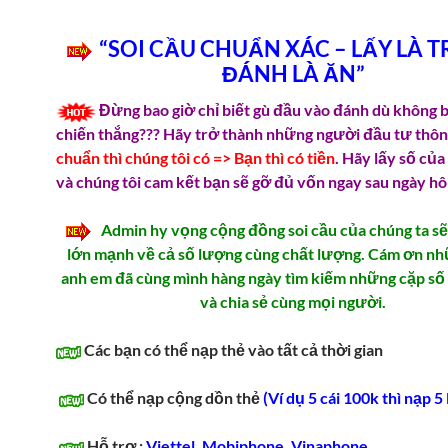
“SOI CẦU CHUẨN XÁC – LẤY LÀ T
ĐÁNH LÀ ĂN”
Đừng bao giờ chỉ biết gù đầu vào đánh dù không 
chiến thắng??? Hãy trở thành những người đầu tư thô
chuẩn thì chúng tôi có => Bạn thì có tiền
. Hãy lấy số của
và chúng tôi cam kết bạn sẽ gỡ đủ vốn ngay sau ngày h
Admin hy vọng cộng đồng soi cầu của chúng ta sẽ
lớn mạnh về cả số lượng cùng chất lượng. Cám ơn n
anh em đã cùng mình hàng ngày tìm kiếm những cặp số
và chia sẻ cùng mọi người.
Các bạn có thể nạp thẻ vào tất
cả thời gian
Có thể nạp cộng dồn thẻ
(Ví dụ 5 cái 100k thì nạp 5 
Hỗ trợ :
Viettel, Mobiphone, Vinaphone