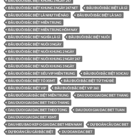
ĐẦU ĐUÔI ĐẶC BIỆT KHUNG 3 NGÀY 247
ĐẦU ĐUÔI ĐẶC BIỆT KHUNG 3 NGÀY 247 NET
ĐẦU ĐUÔI ĐẶC BIỆT LÀ GÌ
ĐẦU ĐUÔI ĐẶC BIỆT LÀ NHƯ THẾ NÀO
ĐẦU ĐUÔI ĐẶC BIỆT LÀ SAO
ĐẦU ĐUÔI ĐẶC BIỆT MIỀN TRUNG
ĐẦU ĐUÔI ĐẶC BIỆT MIỀN TRUNG HÔM NAY
ĐẦU ĐUÔI ĐẶC BIỆT NGHĨA LÀ GÌ
ĐẦU ĐUÔI ĐẶC BIỆT NUÔI
ĐẦU ĐUÔI ĐẶC BIỆT NUÔI 3 NGÀY
ĐẦU ĐUÔI ĐẶC BIỆT NUÔI KHUNG 2 NGÀY
ĐẦU ĐUÔI ĐẶC BIỆT NUÔI KHUNG 2 NGÀY 247
ĐẦU ĐUÔI ĐẶC BIỆT NUÔI KHUNG 3 NGÀY
ĐẦU ĐUÔI ĐẶC BIỆT SIÊU VIP MIỀN TRUNG
ĐẦU ĐUÔI ĐẶC BIỆT SOICAU
ĐẦU ĐUÔI ĐẶC BIỆT TÔ XSMT
ĐẦU ĐUÔI ĐẶC BIỆT TỨ THỦ ĐỀ
ĐẦU ĐUÔI ĐẶC BIỆT VIP
ĐẦU ĐUÔI ĐẶC BIỆT VIP 360
ĐẦU ĐUÔI GIẢI ĐẶC BIỆT MIỀN TRUNG
DAU DUOI GIAI DAC BIET THANG
DAU DUOI GIAI DAC BIET THEO THANG
DAU DUOI GIAI DAC BIET THEO TONG
DAU DUOI GIAI DAC BIET TUAN
DAU DUOI GIAI DAC BIET XSMT
DAU HIEU BAO KEP O GIAI DAC BIET MIEN NAM
DỰ ĐOÁN CẦU DAC BIET
DỰ ĐOÁN CẦU GẢI ĐẶC BIỆT
DU DOAN DAC BIET