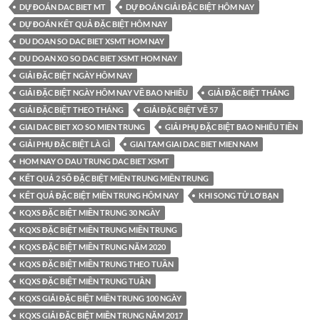
DỰ ĐOÁN DAC BIET MT
DỰ ĐOÁN GIẢI ĐẶC BIỆT HÔM NAY
DỰ ĐOÁN KẾT QUẢ ĐẶC BIỆT HÔM NAY
DU DOAN SO DAC BIET XSMT HOM NAY
DU DOAN XO SO DAC BIET XSMT HOM NAY
GIẢI ĐẶC BIỆT NGÀY HÔM NAY
GIẢI ĐẶC BIỆT NGÀY HÔM NAY VỀ BAO NHIÊU
GIẢI ĐẶC BIỆT THÁNG
GIẢI ĐẶC BIỆT THEO THÁNG
GIẢI ĐẶC BIỆT VỀ 57
GIAI DAC BIET XO SO MIEN TRUNG
GIẢI PHỤ ĐẶC BIỆT BAO NHIÊU TIỀN
GIẢI PHỤ ĐẶC BIỆT LÀ GÌ
GIAI TAM GIAI DAC BIET MIEN NAM
HOM NAY O DAU TRUNG DAC BIET XSMT
KẾT QUẢ 2 SỐ ĐẶC BIỆT MIỀN TRUNG MIỀN TRUNG
KẾT QUẢ ĐẶC BIỆT MIỀN TRUNG HÔM NAY
KHI SONG TỬ LƠ BẠN
KQXS ĐẶC BIỆT MIỀN TRUNG 30 NGÀY
KQXS ĐẶC BIỆT MIỀN TRUNG MIỀN TRUNG
KQXS ĐẶC BIỆT MIỀN TRUNG NĂM 2020
KQXS ĐẶC BIỆT MIỀN TRUNG THEO TUẦN
KQXS ĐẶC BIỆT MIỀN TRUNG TUẦN
KQXS GIẢI ĐẶC BIỆT MIỀN TRUNG 100 NGÀY
KQXS GIẢI ĐẶC BIỆT MIỀN TRUNG NĂM 2017