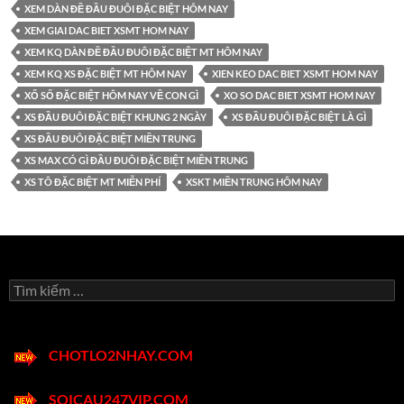
XEM DÀN ĐỀ ĐẦU ĐUÔI ĐẶC BIỆT HÔM NAY
XEM GIAI DAC BIET XSMT HOM NAY
XEM KQ DÀN ĐỀ ĐẦU ĐUÔI ĐẶC BIỆT MT HÔM NAY
XEM KQ XS ĐẶC BIỆT MT HÔM NAY
XIEN KEO DAC BIET XSMT HOM NAY
XỔ SỐ ĐẶC BIỆT HÔM NAY VỀ CON GÌ
XO SO DAC BIET XSMT HOM NAY
XS ĐẦU ĐUÔI ĐẶC BIỆT KHUNG 2 NGÀY
XS ĐẦU ĐUÔI ĐẶC BIỆT LÀ GÌ
XS ĐẦU ĐUÔI ĐẶC BIỆT MIỀN TRUNG
XS MAX CÓ GÌ ĐẦU ĐUÔI ĐẶC BIỆT MIỀN TRUNG
XS TÔ ĐẶC BIỆT MT MIỄN PHÍ
XSKT MIỀN TRUNG HÔM NAY
Tìm
kiếm
cho:
CHOTLO2NHAY.COM
SOICAU247VIP.COM