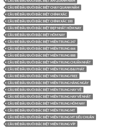
CẦU ĐỀ ĐẦU ĐUÔI ĐẶC BIỆT ĂN QUANH NĂM
CẦU ĐỀ ĐẦU ĐUÔI ĐẶC BIỆT CHẠY QUANH NĂM
CẦU ĐỀ ĐẦU ĐUÔI ĐẶC BIỆT CHÍNH XÁC
CẦU ĐỀ ĐẦU ĐUÔI ĐẶC BIỆT CHÍNH XÁC 100
CẦU ĐỀ ĐẦU ĐUÔI ĐẶC BIỆT ĐẸP NHẤT HÔM NAY
CẦU ĐỀ ĐẦU ĐUÔI ĐẶC BIỆT HÔM NAY
CẦU ĐỀ ĐẦU ĐUÔI ĐẶC BIỆT MIỀN TRUNG 247
CẦU ĐỀ ĐẦU ĐUÔI ĐẶC BIỆT MIỀN TRUNG 666
CẦU ĐỀ ĐẦU ĐUÔI ĐẶC BIỆT MIỀN TRUNG 888
CẦU ĐỀ ĐẦU ĐUÔI ĐẶC BIỆT MIỀN TRUNG CHUẨN NHẤT
CẦU ĐỀ ĐẦU ĐUÔI ĐẶC BIỆT MIỀN TRUNG ĐẠI PHÁT
CẦU ĐỀ ĐẦU ĐUÔI ĐẶC BIỆT MIỀN TRUNG FREE
CẦU ĐỀ ĐẦU ĐUÔI ĐẶC BIỆT MIỀN TRUNG HÀNG NGÀY
CẦU ĐỀ ĐẦU ĐUÔI ĐẶC BIỆT MIỀN TRUNG HAY VỀ
CẦU ĐỀ ĐẦU ĐUÔI ĐẶC BIỆT MIỀN TRUNG HAY VỀ NHẤT
CẦU ĐỀ ĐẦU ĐUÔI ĐẶC BIỆT MIỀN TRUNG HÔM NAY
CẦU ĐỀ ĐẦU ĐUÔI ĐẶC BIỆT MIỀN TRUNG MT
CẦU ĐỀ ĐẦU ĐUÔI ĐẶC BIỆT MIỀN TRUNG MT SIÊU CHUẨN
CẦU ĐỀ ĐẦU ĐUÔI ĐẶC BIỆT MIỀN TRUNG VÍP