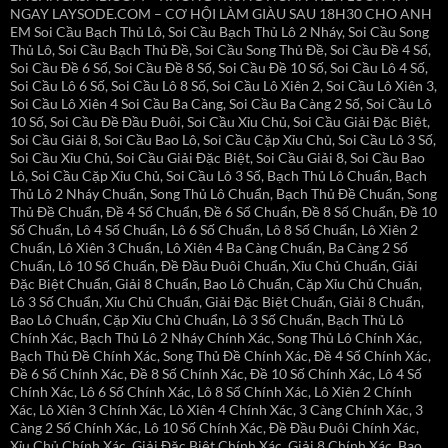
NGAY LAYSODE.COM – CƠ HỘI LÀM GIÀU SAU 18H30 CHO ANH
EM Soi Cầu Bạch Thủ Lô, Soi Cầu Bạch Thủ Lô 2 Nháy, Soi Cầu Song
Thủ Lô, Soi Cầu Bạch Thủ Đề, Soi Cầu Song Thủ Đề, Soi Cầu Đề 4 Số,
Soi Cầu Đề 6 Số, Soi Cầu Đề 8 Số, Soi Cầu Đề 10 Số, Soi Cầu Lô 4 Số,
Soi Cầu Lô 6 Số, Soi Cầu Lô 8 Số, Soi Cầu Lô Xiên 2, Soi Cầu Lô Xiên 3,
Soi Cầu Lô Xiên 4 Soi Cầu Ba Càng, Soi Cầu Ba Càng 2 Số, Soi Cầu Lô
10 Số, Soi Cầu Đề Đầu Đuôi, Soi Cầu Xỉu Chủ, Soi Cầu Giải Đặc Biệt,
Soi Cầu Giải 8, Soi Cầu Bao Lô, Soi Cầu Cặp Xỉu Chủ, Soi Cầu Lô 3 Số,
Soi Cầu Xỉu Chủ, Soi Cầu Giải Đặc Biệt, Soi Cầu Giải 8, Soi Cầu Bao
Lô, Soi Cầu Cặp Xỉu Chủ, Soi Cầu Lô 3 Số, Bạch Thủ Lô Chuẩn, Bạch
Thủ Lô 2 Nháy Chuẩn, Song Thủ Lô Chuẩn, Bạch Thủ Đề Chuẩn, Song
Thủ Đề Chuẩn, Đề 4 Số Chuẩn, Đề 6 Số Chuẩn, Đề 8 Số Chuẩn, Đề 10
Số Chuẩn, Lô 4 Số Chuẩn, Lô 6 Số Chuẩn, Lô 8 Số Chuẩn, Lô Xiên 2
Chuẩn, Lô Xiên 3 Chuẩn, Lô Xiên 4 Ba Càng Chuẩn, Ba Càng 2 Số
Chuẩn, Lô 10 Số Chuẩn, Đề Đầu Đuôi Chuẩn, Xỉu Chủ Chuẩn, Giải
Đặc Biệt Chuẩn, Giải 8 Chuẩn, Bao Lô Chuẩn, Cặp Xỉu Chủ Chuẩn,
Lô 3 Số Chuẩn, Xỉu Chủ Chuẩn, Giải Đặc Biệt Chuẩn, Giải 8 Chuẩn,
Bao Lô Chuẩn, Cặp Xỉu Chủ Chuẩn, Lô 3 Số Chuẩn, Bạch Thủ Lô
Chính Xác, Bạch Thủ Lô 2 Nháy Chính Xác, Song Thủ Lô Chính Xác,
Bạch Thủ Đề Chính Xác, Song Thủ Đề Chính Xác, Đề 4 Số Chính Xác,
Đề 6 Số Chính Xác, Đề 8 Số Chính Xác, Đề 10 Số Chính Xác, Lô 4 Số
Chính Xác, Lô 6 Số Chính Xác, Lô 8 Số Chính Xác, Lô Xiên 2 Chính
Xác, Lô Xiên 3 Chính Xác, Lô Xiên 4 Chính Xác, 3 Càng Chính Xác, 3
Càng 2 Số Chính Xác, Lô 10 Số Chính Xác, Đề Đầu Đuôi Chính Xác,
Xỉu Chủ Chính Xác, Giải Đặc Biệt Chính Xác, Giải 8 Chính Xác, Bao