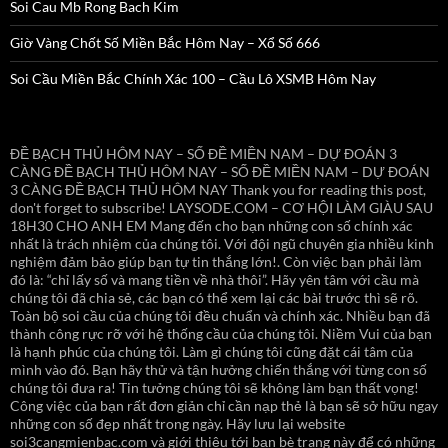
Soi Cau Mb Rong Bach Kim
Giờ Vàng Chốt Số Miền Bắc Hôm Nay – Xổ Số 666
Soi Cầu Miền Bắc Chính Xác 100 – Cầu Lô XSMB Hôm Nay
ĐỀ BẠCH THỦ HÔM NAY – SỐ ĐỀ MIỀN NAM – DỰ ĐOÁN 3
CÀNG ĐỀ BẠCH THỦ HÔM NAY – SỐ ĐỀ MIỀN NAM – DỰ ĐOÁN
3 CÀNG ĐỀ BẠCH THỦ HÔM NAY Thank you for reading this post,
don't forget to subscribe! LAYSODE.COM – CƠ HỘI LÀM GIÀU SAU
18H30 CHO ANH EM Mang đến cho bạn những con số chính xác
nhất là trách nhiệm của chúng tôi. Với đội ngũ chuyên gia nhiều kinh
nghiệm đảm bảo giúp bạn tự tin thắng lớn!. Còn việc bạn phải làm
đó là: “chỉ lấy số và mang tiền về nhà thôi”. Hãy yên tâm với cầu mà
chúng tôi đã chia sẻ, các bạn có thể xem lại các bài trước thì sẽ rõ.
Toàn bộ soi cầu của chúng tôi đều chuẩn và chính xác. Nhiều bạn đã
thành công rực rỡ với hệ thống cầu của chúng tôi. Niềm Vui của bạn
là hạnh phúc của chúng tôi. Làm gì chúng tôi cũng đặt cái tâm của
mình vào đó. Bạn hãy thử và tận hưởng chiến thắng với từng con số
chúng tôi đưa ra! Tin tưởng chúng tôi sẽ không làm bạn thất vọng!
Công việc của bạn rất đơn giản chỉ cần nạp thẻ là bạn sẽ sở hữu ngay
những con số đẹp nhất trong ngày. Hãy lưu lại website
soi3cangmienbac.com và giới thiệu tới bạn bè trang này để có những