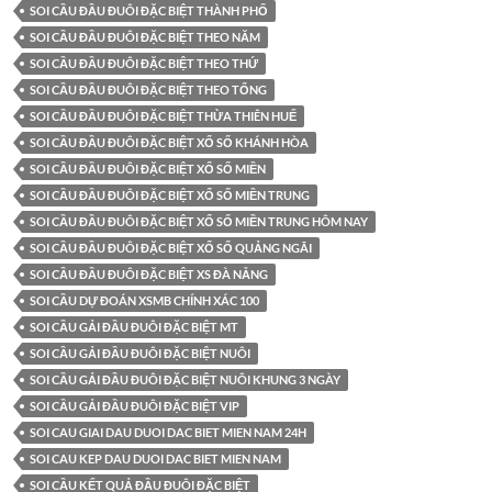
SOI CẦU ĐẦU ĐUÔI ĐẶC BIỆT THÀNH PHỐ
SOI CẦU ĐẦU ĐUÔI ĐẶC BIỆT THEO NĂM
SOI CẦU ĐẦU ĐUÔI ĐẶC BIỆT THEO THỨ
SOI CẦU ĐẦU ĐUÔI ĐẶC BIỆT THEO TỔNG
SOI CẦU ĐẦU ĐUÔI ĐẶC BIỆT THỪA THIÊN HUẾ
SOI CẦU ĐẦU ĐUÔI ĐẶC BIỆT XỔ SỐ KHÁNH HÒA
SOI CẦU ĐẦU ĐUÔI ĐẶC BIỆT XỔ SỐ MIỀN
SOI CẦU ĐẦU ĐUÔI ĐẶC BIỆT XỔ SỐ MIỀN TRUNG
SOI CẦU ĐẦU ĐUÔI ĐẶC BIỆT XỔ SỐ MIỀN TRUNG HÔM NAY
SOI CẦU ĐẦU ĐUÔI ĐẶC BIỆT XỔ SỐ QUẢNG NGÃI
SOI CẦU ĐẦU ĐUÔI ĐẶC BIỆT XS ĐÀ NẴNG
SOI CẦU DỰ ĐOÁN XSMB CHÍNH XÁC 100
SOI CẦU GẢI ĐẦU ĐUÔI ĐẶC BIỆT MT
SOI CẦU GẢI ĐẦU ĐUÔI ĐẶC BIỆT NUÔI
SOI CẦU GẢI ĐẦU ĐUÔI ĐẶC BIỆT NUÔI KHUNG 3 NGÀY
SOI CẦU GẢI ĐẦU ĐUÔI ĐẶC BIỆT VIP
SOI CAU GIAI DAU DUOI DAC BIET MIEN NAM 24H
SOI CAU KEP DAU DUOI DAC BIET MIEN NAM
SOI CẦU KẾT QUẢ ĐẦU ĐUÔI ĐẶC BIỆT