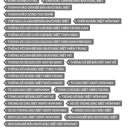
SONG XS BẠCH THỦ
TẦN SUẤT DÀN ĐỀ ĐẦU ĐUÔI ĐẶC BIỆT
THAM KHẢO DÀN ĐỀ ĐẦU ĐUÔI ĐẶC BIỆT
THAM KHẢO SONG THU XSMB
THẾ NÀO LÀ DÀN ĐỀ ĐẦU ĐUÔI ĐẶC BIỆT
THỜI SỰ ĐẶC BIỆT HÔM NAY
THỐNG KÊ 2 SỐ CUỐI GIẢI ĐẶC BIỆT MIỀN TRUNG GAN
THỐNG KÊ 2 SỐ CUỐI GIẢI ĐẶC BIỆT THEO NĂM
THONG KE 3 SO CUOI GIAI DAC BIET MIEN NAM MIEN BAC
THỐNG KÊ DÀN ĐỀ ĐẦU ĐUÔI ĐẶC BIỆT MIỀN TRUNG
THỐNG KÊ DÀN ĐỀ ĐẦU ĐUÔI ĐẶC BIỆT MT
THONG KE DE DAU DIT HAY RA NHAT
THỐNG KÊ ĐỀ ĐẦU ĐÍT HAY VỀ
THỐNG KÊ GIẢI ĐẶC BIỆT THEO TUẦN
THỐNG KÊ XS ĐẶC BIỆT MIỀN TRUNG
THỐNG KÊ XS ĐẶC BIỆT NUÔI 3 NGÀY
TK DAC BIET XSMT HOM NAY
TK GIAI DAC BIET MIEN NAM
TỔNG 2 SỐ ĐẶC BIỆT MIỀN TRUNG
TONG HOP ĐỀ ĐẦU ĐÍT HAY VE
TRÚNG SỐ ĐẶC BIỆT HÔM NAY
TRUNG SO DAC BIET XSMT HOM NAY
VÉ SỐ TRÚNG ĐẶC BIỆT HÔM NAY
VE SO TRUNG DAC BIET XSMT HOM NAY
VIDEO SOI CẦU ĐẶC BIỆT
XEM CAU DAC BIET XSMT HOM NAY
XEM DÀN ĐỀ ĐẦU ĐUÔI ĐẶC BIỆT
XEM DÀN ĐỀ ĐẦU ĐUÔI ĐẶC BIỆT ĐỀ HÔM NAY