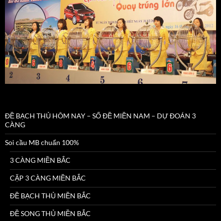
ĐỀ BẠCH THỦ HÔM NAY – SỐ ĐỀ MIỀN NAM – DỰ ĐOÁN 3
CÀNG
Soi cầu MB chuẩn 100%
3 CÀNG MIỀN BẮC
CẶP 3 CÀNG MIỀN BẮC
ĐỀ BẠCH THỦ MIỀN BẮC
ĐỀ SONG THỦ MIỀN BẮC