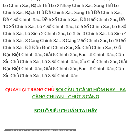
Lô Chính Xác, Bạch Thủ Lô 2 Nháy Chính Xác, Song Thủ Lô
Chính Xác, Bạch Thủ Đề Chính Xác, Song Thủ Đề Chính Xác,
Đề 4 Số Chính Xác, Đề 6 Số Chính Xác, Đề 8 Số Chính Xác, Đề
10 Số Chính Xác, Lô 4 Số Chính Xác, Lô 6 Số Chính Xác, Lô 8 Số
Chính Xác, Lô Xiên 2 Chính Xác, Lô Xiên 3 Chính Xác, Lô Xiên 4
Chính Xác, 3 Càng Chính Xác, 3 Càng 2 Số Chính Xác, Lô 10 Số
Chính Xác, Đề Đầu Đuôi Chính Xác, Xỉu Chủ Chính Xác, Giải
Đặc Biệt Chính Xác, Giải 8 Chính Xác, Bao Lô Chính Xác, Cặp
Xỉu Chủ Chính Xác, Lô 3 Số Chính Xác, Xỉu Chủ Chính Xác, Giải
Đặc Biệt Chính Xác, Giải 8 Chính Xác, Bao Lô Chính Xác, Cặp
Xỉu Chủ Chính Xác, Lô 3 Số Chính Xác
QUAY LẠI TRANG CHỦ
SOI CẦU 3 CÀNG HÔM NAY – BA
CÀNG CHUẨN – CHỐT 3 CÀNG
SOI LÔ SIÊU CHUẨN TẠI ĐÂY