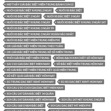
MƠ THẤY GIẢI ĐẶC BIỆT MIỀN TRUNG ĐÁNH CON GÌ
NUÔI GẢI ĐẶC BIỆT KHUNG 2 NGAY
NUÔI XS ĐẶC BIỆT
NUÔI XS ĐẶC BIỆT 2 NGÀY
NUÔI XS ĐẶC BIỆT 3 NGÀY
NUÔI XS ĐẶC BIỆT KHUNG 3 NGÀY
NUÔI XS ĐẶC BIỆT KHUNG 3 NGÀY 247
NUÔI XS ĐẶC BIỆT KHUNG 3 NGÀY 99
NUÔI XS ĐẶC BIỆT KHUNG 3 NGÀY HOÀN HẢO NHẤT
NUÔI XS ĐẶC BIỆT MIỀN TRUNG MIỄN PHÍ
OK GIẢI ĐẶC BIỆT MIỀN TRUNG THEO TUẦN
OK GIẢI ĐẶC BIỆT MIỀN TRUNG XỔ SỐ MIỀN TRUNG
PHÔI GIẢI ĐẶC BIỆT MIỀN TRUNG
RỒNG BẠCH KIM CHỐT SỐ HÔM NAY
SAI 1 SO GIAI DAC BIET MIEN NAM
SỐ ĐẶC BIỆT MIỀN TRUNG HÔM NAY
SỔ GIẢI ĐẶC BIỆT MIỀN TRUNG KẾT QUẢ MIỀN TRUNG
SỔ KẾT QUẢ GIẢI ĐẶC BIỆT HÔM NAY
SO TRUNG DAC BIET XSMT HOM NAY
SO XO DAC BIET XSMT HOM NAY
SOI CAU 2 SO CUOI GIAI DAC BIET MIEN NAM
SOI CẦU 247 DÀN ĐẶC BIỆT 34 QUÂN
SOI CẦU 247 DÀN ĐẶC BIỆT HÔM NAY
SOI CẦU 247 NET KHUNG 3 NGÀY
SOI CẦU 368 CHẠM ĐẶC BIỆT
SOI CAU DAC BIET MT MIEN PHI