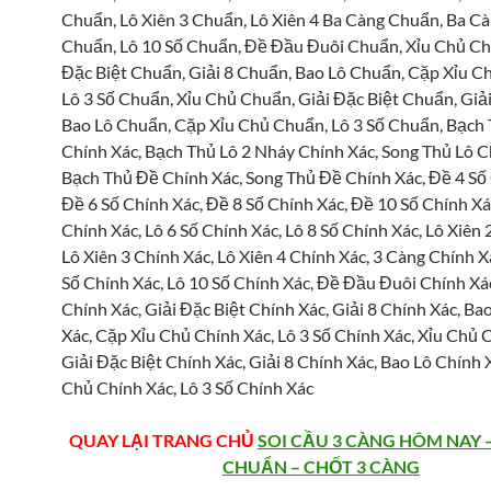
Chuẩn, Lô Xiên 3 Chuẩn, Lô Xiên 4 Ba Càng Chuẩn, Ba Cà
Chuẩn, Lô 10 Số Chuẩn, Đề Đầu Đuôi Chuẩn, Xỉu Chủ Ch
Đặc Biệt Chuẩn, Giải 8 Chuẩn, Bao Lô Chuẩn, Cặp Xỉu C
Lô 3 Số Chuẩn, Xỉu Chủ Chuẩn, Giải Đặc Biệt Chuẩn, Giả
Bao Lô Chuẩn, Cặp Xỉu Chủ Chuẩn, Lô 3 Số Chuẩn, Bạch 
Chính Xác, Bạch Thủ Lô 2 Nháy Chính Xác, Song Thủ Lô C
Bạch Thủ Đề Chính Xác, Song Thủ Đề Chính Xác, Đề 4 Số 
Đề 6 Số Chính Xác, Đề 8 Số Chính Xác, Đề 10 Số Chính Xác
Chính Xác, Lô 6 Số Chính Xác, Lô 8 Số Chính Xác, Lô Xiên 
Lô Xiên 3 Chính Xác, Lô Xiên 4 Chính Xác, 3 Càng Chính X
Số Chính Xác, Lô 10 Số Chính Xác, Đề Đầu Đuôi Chính Xá
Chính Xác, Giải Đặc Biệt Chính Xác, Giải 8 Chính Xác, Ba
Xác, Cặp Xỉu Chủ Chính Xác, Lô 3 Số Chính Xác, Xỉu Chủ 
Giải Đặc Biệt Chính Xác, Giải 8 Chính Xác, Bao Lô Chính 
Chủ Chính Xác, Lô 3 Số Chính Xác
QUAY LẠI TRANG CHỦ
SOI CẦU 3 CÀNG HÔM NAY 
CHUẨN – CHỐT 3 CÀNG