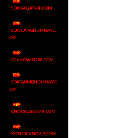
SOICAU247VIP.COM
SOI3CANGHOMNAY.C
OM
3CANGWIN288.COM
SOICAUMBHOMNAY.C
OM
CHOT3CANGMB.COM
XOSO3CANGVIP.COM