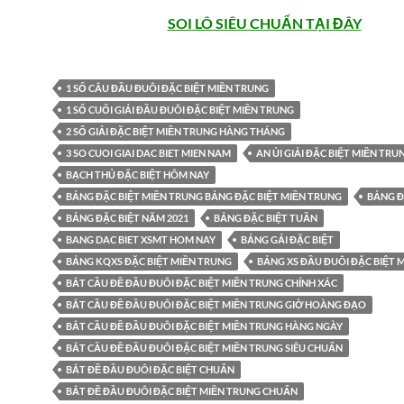
SOI LÔ SIÊU CHUẨN TẠI ĐÂY
1 SỐ CÂU ĐẦU ĐUÔI ĐẶC BIỆT MIỀN TRUNG
1 SỐ CUỐI GIẢI ĐẦU ĐUÔI ĐẶC BIỆT MIỀN TRUNG
2 SỐ GIẢI ĐẶC BIỆT MIỀN TRUNG HÀNG THÁNG
3 SO CUOI GIAI DAC BIET MIEN NAM
AN ỦI GIẢI ĐẶC BIỆT MIỀN TRU
BẠCH THỦ ĐẶC BIỆT HÔM NAY
BẢNG ĐẶC BIỆT MIỀN TRUNG BẢNG ĐẶC BIỆT MIỀN TRUNG
BẢNG Đ
BẢNG ĐẶC BIỆT NĂM 2021
BẢNG ĐẶC BIỆT TUẦN
BANG DAC BIET XSMT HOM NAY
BẢNG GẢI ĐẶC BIỆT
BẢNG KQXS ĐẶC BIỆT MIỀN TRUNG
BẢNG XS ĐẦU ĐUÔI ĐẶC BIỆT 
BẮT CẦU ĐỀ ĐẦU ĐUÔI ĐẶC BIỆT MIỀN TRUNG CHÍNH XÁC
BẮT CẦU ĐỀ ĐẦU ĐUÔI ĐẶC BIỆT MIỀN TRUNG GIỜ HOÀNG ĐẠO
BẮT CẦU ĐỀ ĐẦU ĐUÔI ĐẶC BIỆT MIỀN TRUNG HÀNG NGÀY
BẮT CẦU ĐỀ ĐẦU ĐUÔI ĐẶC BIỆT MIỀN TRUNG SIÊU CHUẨN
BẮT ĐỀ ĐẦU ĐUÔI ĐẶC BIỆT CHUẨN
BẮT ĐỀ ĐẦU ĐUÔI ĐẶC BIỆT MIỀN TRUNG CHUẨN