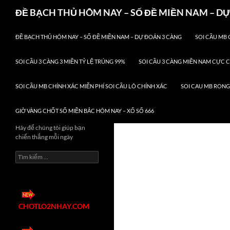
Chuyển
Tìm
ĐỀ BẠCH THỦ HÔM NAY – SỐ ĐỀ MIỀN NAM – D
đến
kiếm
nội
ĐỀ BẠCH THỦ HÔM NAY – SỐ ĐỀ MIỀN NAM – DỰ ĐOÁN 3 CÀNG
SOI CẦU MB
dung
SOI CẦU 3 CÀNG 3 MIỀN TỶ LỆ TRÚNG 99%
SOI CẦU 3 CÀNG MIỀN NAM CỰC 
SOI CẦU MB CHÍNH XÁC MIỄN PHÍ SOI CẦU LÔ CHÍNH XÁC
SOI CAU MB RONG
GIỜ VÀNG CHỐT SỐ MIỀN BẮC HÔM NAY – XỔ SỐ 666
Hãy để chúng tôi giúp bạn
chiến thắng mỗi ngày
Tìm
kiếm
cho:
CHOTLO2NHAY.COM