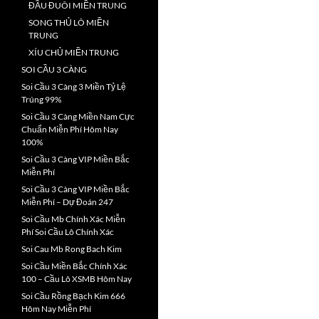
ĐẦU ĐUÔI MIỀN TRUNG
SONG THỦ LÔ MIỀN
TRUNG
XÍU CHỦ MIỀN TRUNG
SOI CẦU 3 CÀNG
Soi Cầu 3 Càng 3 Miền Tỷ Lệ
Trúng 99%
Soi Cầu 3 Càng Miền Nam Cực
Chuẩn Miễn Phí Hôm Nay
100%
Soi Cầu 3 Càng VIP Miền Bắc
Miễn Phí
Soi Cầu 3 Càng VIP Miền Bắc
Miễn Phí – Dự Đoán 247
Soi Cầu Mb Chính Xác Miễn
Phí Soi Cầu Lô Chính Xác
Soi Cau Mb Rong Bach Kim
Soi Cầu Miền Bắc Chính Xác
100 – Cầu Lô XSMB Hôm Nay
Soi Cầu Rồng Bạch Kim 666
Hôm Nay Miễn Phí