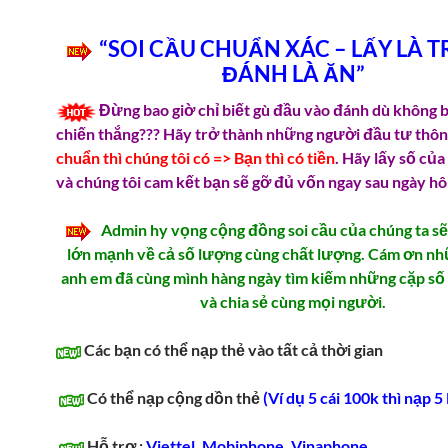
“SOI CẦU CHUẨN XÁC – LẤY LÀ T
ĐÁNH LÀ ĂN”
Đừng bao giờ chỉ biết gù đầu vào đánh dù không 
chiến thắng??? Hãy trở thành những người đầu tư thô
chuẩn thì chúng tôi có => Bạn thì có tiền
. Hãy lấy số của
và chúng tôi cam kết bạn sẽ gỡ đủ vốn ngay sau ngày h
Admin hy vọng cộng đồng soi cầu của chúng ta sẽ
lớn mạnh về cả số lượng cùng chất lượng. Cám ơn n
anh em đã cùng mình hàng ngày tìm kiếm những cặp số
và chia sẻ cùng mọi người.
Các bạn có thể nạp thẻ vào tất
cả thời gian
Có thể nạp cộng dồn thẻ
(Ví dụ 5 cái 100k thì nạp 5 
Hỗ trợ :
Viettel, Mobiphone, Vinaphone