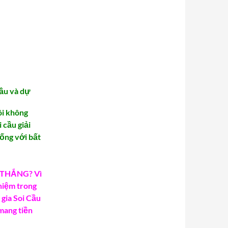
cầu và dự
ôi không
 cầu giải
iống với bất
N THẮNG? Vì
hiệm trong
 gia Soi Cầu
mang tiền