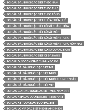
SOI CẦU ĐẦU ĐUÔI ĐẶC BIỆT THEO NĂM
SOI CẦU ĐẦU ĐUÔI ĐẶC BIỆT THEO THỨ
SOI CẦU ĐẦU ĐUÔI ĐẶC BIỆT THEO TỔNG
SOI CẦU ĐẦU ĐUÔI ĐẶC BIỆT THỪA THIÊN HUẾ
SOI CẦU ĐẦU ĐUÔI ĐẶC BIỆT XỔ SỐ KHÁNH HÒA
SOI CẦU ĐẦU ĐUÔI ĐẶC BIỆT XỔ SỐ MIỀN
SOI CẦU ĐẦU ĐUÔI ĐẶC BIỆT XỔ SỐ MIỀN TRUNG
SOI CẦU ĐẦU ĐUÔI ĐẶC BIỆT XỔ SỐ MIỀN TRUNG HÔM NAY
SOI CẦU ĐẦU ĐUÔI ĐẶC BIỆT XỔ SỐ QUẢNG NGÃI
SOI CẦU ĐẦU ĐUÔI ĐẶC BIỆT XS ĐÀ NẴNG
SOI CẦU DỰ ĐOÁN XSMB CHÍNH XÁC 100
SOI CẦU GẢI ĐẦU ĐUÔI ĐẶC BIỆT MT
SOI CẦU GẢI ĐẦU ĐUÔI ĐẶC BIỆT NUÔI
SOI CẦU GẢI ĐẦU ĐUÔI ĐẶC BIỆT NUÔI KHUNG 3 NGÀY
SOI CẦU GẢI ĐẦU ĐUÔI ĐẶC BIỆT VIP
SOI CAU GIAI DAU DUOI DAC BIET MIEN NAM 24H
SOI CAU KEP DAU DUOI DAC BIET MIEN NAM
SOI CẦU KẾT QUẢ ĐẦU ĐUÔI ĐẶC BIỆT
SOI CAU LO VIP DAC BIET MIEN NAM 3 MIEN