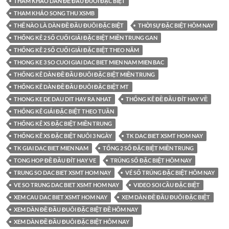
THAM KHẢO DÀN ĐỀ ĐẦU ĐUÔI ĐẶC BIỆT
THAM KHẢO SONG THU XSMB
THẾ NÀO LÀ DÀN ĐỀ ĐẦU ĐUÔI ĐẶC BIỆT
THỜI SỰ ĐẶC BIỆT HÔM NAY
THỐNG KÊ 2 SỐ CUỐI GIẢI ĐẶC BIỆT MIỀN TRUNG GAN
THỐNG KÊ 2 SỐ CUỐI GIẢI ĐẶC BIỆT THEO NĂM
THONG KE 3 SO CUOI GIAI DAC BIET MIEN NAM MIEN BAC
THỐNG KÊ DÀN ĐỀ ĐẦU ĐUÔI ĐẶC BIỆT MIỀN TRUNG
THỐNG KÊ DÀN ĐỀ ĐẦU ĐUÔI ĐẶC BIỆT MT
THONG KE DE DAU DIT HAY RA NHAT
THỐNG KÊ ĐỀ ĐẦU ĐÍT HAY VỀ
THỐNG KÊ GIẢI ĐẶC BIỆT THEO TUẦN
THỐNG KÊ XS ĐẶC BIỆT MIỀN TRUNG
THỐNG KÊ XS ĐẶC BIỆT NUÔI 3 NGÀY
TK DAC BIET XSMT HOM NAY
TK GIAI DAC BIET MIEN NAM
TỔNG 2 SỐ ĐẶC BIỆT MIỀN TRUNG
TONG HOP ĐỀ ĐẦU ĐÍT HAY VE
TRÚNG SỐ ĐẶC BIỆT HÔM NAY
TRUNG SO DAC BIET XSMT HOM NAY
VÉ SỐ TRÚNG ĐẶC BIỆT HÔM NAY
VE SO TRUNG DAC BIET XSMT HOM NAY
VIDEO SOI CẦU ĐẶC BIỆT
XEM CAU DAC BIET XSMT HOM NAY
XEM DÀN ĐỀ ĐẦU ĐUÔI ĐẶC BIỆT
XEM DÀN ĐỀ ĐẦU ĐUÔI ĐẶC BIỆT ĐỀ HÔM NAY
XEM DÀN ĐỀ ĐẦU ĐUÔI ĐẶC BIỆT HÔM NAY