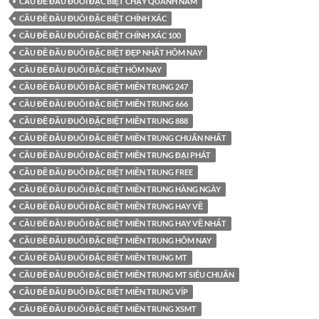
CẦU ĐỀ ĐẦU ĐUÔI ĐẶC BIỆT CHẠY QUANH NĂM
CẦU ĐỀ ĐẦU ĐUÔI ĐẶC BIỆT CHÍNH XÁC
CẦU ĐỀ ĐẦU ĐUÔI ĐẶC BIỆT CHÍNH XÁC 100
CẦU ĐỀ ĐẦU ĐUÔI ĐẶC BIỆT ĐẸP NHẤT HÔM NAY
CẦU ĐỀ ĐẦU ĐUÔI ĐẶC BIỆT HÔM NAY
CẦU ĐỀ ĐẦU ĐUÔI ĐẶC BIỆT MIỀN TRUNG 247
CẦU ĐỀ ĐẦU ĐUÔI ĐẶC BIỆT MIỀN TRUNG 666
CẦU ĐỀ ĐẦU ĐUÔI ĐẶC BIỆT MIỀN TRUNG 888
CẦU ĐỀ ĐẦU ĐUÔI ĐẶC BIỆT MIỀN TRUNG CHUẨN NHẤT
CẦU ĐỀ ĐẦU ĐUÔI ĐẶC BIỆT MIỀN TRUNG ĐẠI PHÁT
CẦU ĐỀ ĐẦU ĐUÔI ĐẶC BIỆT MIỀN TRUNG FREE
CẦU ĐỀ ĐẦU ĐUÔI ĐẶC BIỆT MIỀN TRUNG HÀNG NGÀY
CẦU ĐỀ ĐẦU ĐUÔI ĐẶC BIỆT MIỀN TRUNG HAY VỀ
CẦU ĐỀ ĐẦU ĐUÔI ĐẶC BIỆT MIỀN TRUNG HAY VỀ NHẤT
CẦU ĐỀ ĐẦU ĐUÔI ĐẶC BIỆT MIỀN TRUNG HÔM NAY
CẦU ĐỀ ĐẦU ĐUÔI ĐẶC BIỆT MIỀN TRUNG MT
CẦU ĐỀ ĐẦU ĐUÔI ĐẶC BIỆT MIỀN TRUNG MT SIÊU CHUẨN
CẦU ĐỀ ĐẦU ĐUÔI ĐẶC BIỆT MIỀN TRUNG VÍP
CẦU ĐỀ ĐẦU ĐUÔI ĐẶC BIỆT MIỀN TRUNG XSMT