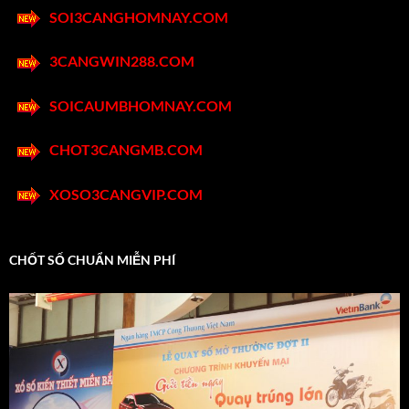
SOI3CANGHOMNAY.COM
3CANGWIN288.COM
SOICAUMBHOMNAY.COM
CHOT3CANGMB.COM
XOSO3CANGVIP.COM
CHỐT SỐ CHUẨN MIỄN PHÍ