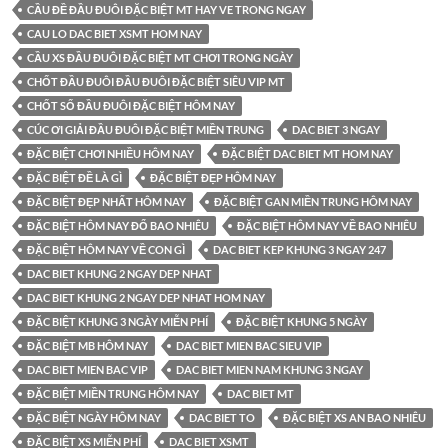
CẦU ĐỀ ĐẦU ĐUÔI ĐẶC BIỆT MT HAY VE TRONG NGAY
CAU LO DAC BIET XSMT HOM NAY
CẦU XS ĐẦU ĐUÔI ĐẶC BIỆT MT CHƠI TRONG NGÀY
CHỐT ĐẦU ĐUÔI ĐẦU ĐUÔI ĐẶC BIỆT SIÊU VIP MT
CHỐT SỐ ĐẦU ĐUÔI ĐẶC BIỆT HÔM NAY
CÚC ƠI GIẢI ĐẦU ĐUÔI ĐẶC BIỆT MIỀN TRUNG
DAC BIET 3 NGAY
ĐẶC BIỆT CHƠI NHIỀU HÔM NAY
ĐẶC BIỆT DAC BIET MT HOM NAY
ĐẶC BIỆT ĐỀ LÀ GÌ
ĐẶC BIỆT ĐẸP HÔM NAY
ĐẶC BIỆT ĐẸP NHẤT HÔM NAY
ĐẶC BIỆT GAN MIỀN TRUNG HÔM NAY
ĐẶC BIỆT HÔM NAY ĐỔ BAO NHIÊU
ĐẶC BIỆT HÔM NAY VỀ BAO NHIÊU
ĐẶC BIỆT HÔM NAY VỀ CON GÌ
DAC BIET KEP KHUNG 3 NGAY 247
DAC BIET KHUNG 2 NGAY DEP NHAT
DAC BIET KHUNG 2 NGAY DEP NHAT HOM NAY
ĐẶC BIỆT KHUNG 3 NGÀY MIỄN PHÍ
ĐẶC BIỆT KHUNG 5 NGÀY
ĐẶC BIỆT MB HÔM NAY
DAC BIET MIEN BAC SIEU VIP
DAC BIET MIEN BAC VIP
DAC BIET MIEN NAM KHUNG 3 NGAY
ĐẶC BIỆT MIỀN TRUNG HÔM NAY
DAC BIET MT
ĐẶC BIỆT NGÀY HÔM NAY
DAC BIET TO
ĐẶC BIỆT XS AN BAO NHIÊU
ĐẶC BIỆT XS MIỄN PHÍ
DAC BIET XSMT