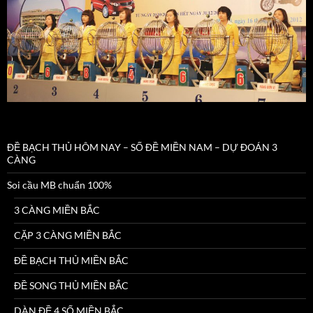
ĐỀ BẠCH THỦ HÔM NAY – SỐ ĐỀ MIỀN NAM – DỰ ĐOÁN 3
CÀNG
Soi cầu MB chuẩn 100%
3 CÀNG MIỀN BẮC
CẶP 3 CÀNG MIỀN BẮC
ĐỀ BẠCH THỦ MIỀN BẮC
ĐỀ SONG THỦ MIỀN BẮC
DÀN ĐỀ 4 SỐ MIỀN BẮC