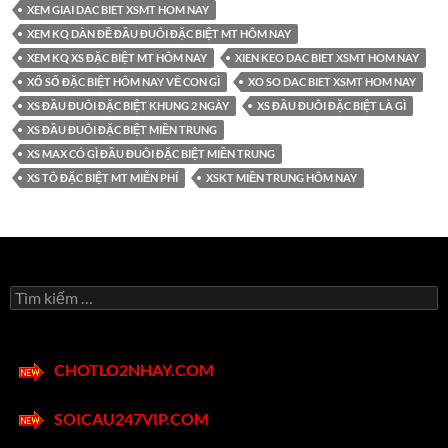
XEM GIAI DAC BIET XSMT HOM NAY
XEM KQ DÀN ĐỀ ĐẦU ĐUÔI ĐẶC BIỆT MT HÔM NAY
XEM KQ XS ĐẶC BIỆT MT HÔM NAY
XIEN KEO DAC BIET XSMT HOM NAY
XỔ SỐ ĐẶC BIỆT HÔM NAY VỀ CON GÌ
XO SO DAC BIET XSMT HOM NAY
XS ĐẦU ĐUÔI ĐẶC BIỆT KHUNG 2 NGÀY
XS ĐẦU ĐUÔI ĐẶC BIỆT LÀ GÌ
XS ĐẦU ĐUÔI ĐẶC BIỆT MIỀN TRUNG
XS MAX CÓ GÌ ĐẦU ĐUÔI ĐẶC BIỆT MIỀN TRUNG
XS TÔ ĐẶC BIỆT MT MIỄN PHÍ
XSKT MIỀN TRUNG HÔM NAY
Tìm
kiếm
cho:
CHOTLO2NHAY.COM
SOICAU247VIP.COM