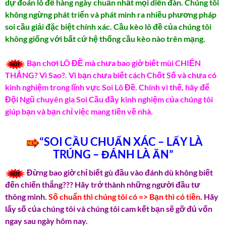
dự đoán lô đề hàng ngày chuẩn nhất mọi diễn đàn. Chúng tôi
không ngừng phát triển và phát minh ra nhiều phương pháp
soi cầu giải đặc biệt chính xác. Cầu kèo lô đề của chúng tôi
không giống với bất cứ hệ thống cầu kèo nào trên mạng.
Bạn chơi LÔ ĐỀ mà chưa bao giờ biết mùi CHIẾN
THẮNG? Vì Sao?. Vì bạn chưa biết cách Chốt Số và chưa có
kinh nghiệm trong lĩnh vực Soi Lô Đề. Chính vì thế, hãy để
Đội Ngũ chuyên gia Soi Cầu đầy kinh nghiệm của chúng tôi
giúp bạn và bạn chỉ việc mang tiền về nhà.
“SOI CẦU CHUẨN XÁC – LẤY LÀ
TRÚNG – ĐÁNH LÀ ĂN”
Đừng bao giờ chỉ biết gù đầu vào đánh dù không biết
đến chiến thắng??? Hãy trở thành những người đầu tư
thông minh.
Số chuẩn thì chúng tôi có => Bạn thì có tiền
. Hãy
lấy số của chúng tôi và chúng tôi cam kết bạn sẽ gỡ đủ vốn
ngay sau ngày hôm nay.