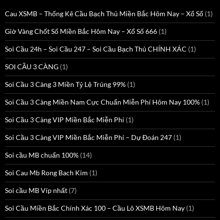
Cau XSMB – Thống Kê Cầu Bạch Thủ Miền Bắc Hôm Nay – Xổ Số
(1)
Giờ Vàng Chốt Số Miền Bắc Hôm Nay – Xổ Số 666
(1)
Soi Cầu 24h – Soi Cầu 247 – Soi Cầu Bạch Thủ CHÍNH XÁC
(1)
SOI CẦU 3 CÀNG
(1)
Soi Cầu 3 Càng 3 Miền Tỷ Lệ Trúng 99%
(1)
Soi Cầu 3 Càng Miền Nam Cực Chuẩn Miễn Phí Hôm Nay 100%
(1)
Soi Cầu 3 Càng VIP Miền Bắc Miễn Phí
(1)
Soi Cầu 3 Càng VIP Miền Bắc Miễn Phí – Dự Đoán 247
(1)
Soi cầu MB chuẩn 100%
(14)
Soi Cau Mb Rong Bach Kim
(1)
Soi cầu MB Víp nhất
(7)
Soi Cầu Miền Bắc Chính Xác 100 – Cầu Lô XSMB Hôm Nay
(1)