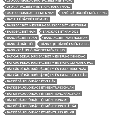
1 SỐ CUỐI GIẢI ĐẦU ĐUÔI ĐẶC BIỆT MIỀN TRUNG
2 SỐ GIẢI ĐẶC BIỆT MIỀN TRUNG HÀNG THÁNG
3 SO CUOI GIAI DAC BIET MIEN NAM
AN ỦI GIẢI ĐẶC BIỆT MIỀN TRUNG
BẠCH THỦ ĐẶC BIỆT HÔM NAY
BẢNG ĐẶC BIỆT MIỀN TRUNG BẢNG ĐẶC BIỆT MIỀN TRUNG
BẢNG ĐẶC BIỆT NĂM
BẢNG ĐẶC BIỆT NĂM 2021
BẢNG ĐẶC BIỆT TUẦN
BANG DAC BIET XSMT HOM NAY
BẢNG GẢI ĐẶC BIỆT
BẢNG KQXS ĐẶC BIỆT MIỀN TRUNG
BẢNG XS ĐẦU ĐUÔI ĐẶC BIỆT MIỀN TRUNG
BẮT CẦU ĐỀ ĐẦU ĐUÔI ĐẶC BIỆT MIỀN TRUNG CHÍNH XÁC
BẮT CẦU ĐỀ ĐẦU ĐUÔI ĐẶC BIỆT MIỀN TRUNG GIỜ HOÀNG ĐẠO
BẮT CẦU ĐỀ ĐẦU ĐUÔI ĐẶC BIỆT MIỀN TRUNG HÀNG NGÀY
BẮT CẦU ĐỀ ĐẦU ĐUÔI ĐẶC BIỆT MIỀN TRUNG SIÊU CHUẨN
BẮT ĐỀ ĐẦU ĐUÔI ĐẶC BIỆT CHUẨN
BẮT ĐỀ ĐẦU ĐUÔI ĐẶC BIỆT MIỀN TRUNG CHUẨN
BẮT ĐỀ ĐẦU ĐUÔI ĐẶC BIỆT MIỀN TRUNG HÀNG NGÀY
BẮT ĐỀ ĐẦU ĐUÔI ĐẶC BIỆT MIỀN TRUNG MT
BẮT ĐỀ ĐẦU ĐUÔI ĐẶC BIỆT MIỀN TRUNG PHÁT TÀI
BẮT ĐỀ ĐẦU ĐUÔI ĐẶC BIỆT MIỀN TRUNG SIÊU VÍP