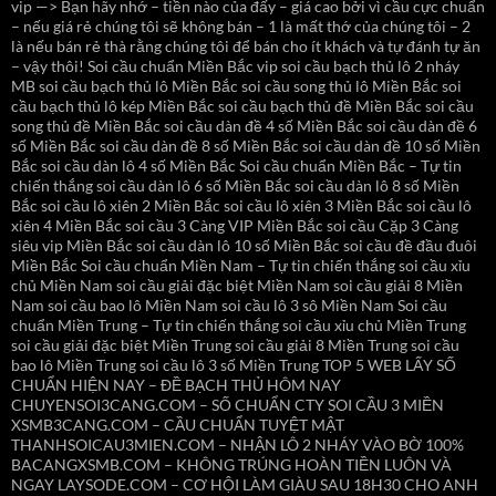
vip —> Bạn hãy nhớ – tiền nào của đấy – giá cao bởi vì cầu cực chuẩn
– nếu giá rẻ chúng tôi sẽ không bán – 1 là mất thớ của chúng tôi – 2
là nếu bán rẻ thà rằng chúng tôi để bán cho ít khách và tự đánh tự ăn
– vậy thôi! Soi cầu chuẩn Miền Bắc vip soi cầu bạch thủ lô 2 nháy
MB soi cầu bạch thủ lô Miền Bắc soi cầu song thủ lô Miền Bắc soi
cầu bạch thủ lô kép Miền Bắc soi cầu bạch thủ đề Miền Bắc soi cầu
song thủ đề Miền Bắc soi cầu dàn đề 4 số Miền Bắc soi cầu dàn đề 6
số Miền Bắc soi cầu dàn đề 8 số Miền Bắc soi cầu dàn đề 10 số Miền
Bắc soi cầu dàn lô 4 số Miền Bắc Soi cầu chuẩn Miền Bắc – Tự tin
chiến thắng soi cầu dàn lô 6 số Miền Bắc soi cầu dàn lô 8 số Miền
Bắc soi cầu lô xiên 2 Miền Bắc soi cầu lô xiên 3 Miền Bắc soi cầu lô
xiên 4 Miền Bắc soi cầu 3 Càng VIP Miền Bắc soi cầu Cặp 3 Càng
siêu vip Miền Bắc soi cầu dàn lô 10 số Miền Bắc soi cầu đề đầu đuôi
Miền Bắc Soi cầu chuẩn Miền Nam – Tự tin chiến thắng soi cầu xỉu
chủ Miền Nam soi cầu giải đặc biệt Miền Nam soi cầu giải 8 Miền
Nam soi cầu bao lô Miền Nam soi cầu lô 3 sô Miền Nam Soi cầu
chuẩn Miền Trung – Tự tin chiến thắng soi cầu xỉu chủ Miền Trung
soi cầu giải đặc biệt Miền Trung soi cầu giải 8 Miền Trung soi cầu
bao lô Miền Trung soi cầu lô 3 số Miền Trung TOP 5 WEB LẤY SỐ
CHUẨN HIỆN NAY – ĐỀ BẠCH THỦ HÔM NAY
CHUYENSOI3CANG.COM – SỐ CHUẨN CTY SOI CẦU 3 MIỀN
XSMB3CANG.COM – CẦU CHUẨN TUYỆT MẬT
THANHSOICAU3MIEN.COM – NHẬN LÔ 2 NHÁY VÀO BỜ 100%
BACANGXSMB.COM – KHÔNG TRÚNG HOÀN TIỀN LUÔN VÀ
NGAY LAYSODE.COM – CƠ HỘI LÀM GIÀU SAU 18H30 CHO ANH