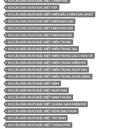
SOI CẦU ĐẦU ĐUÔI ĐẶC BIỆT CHÍNH XÁC
SOI CAU DAU DUOI DAC BIET KEP
SOI CẦU ĐẦU ĐUÔI ĐẶC BIỆT MIỀN BẮC CHÍNH XÁC NHẤT
SOI CAU DAU DUOI DAC BIET MIEN NAM 24H
SOI CAU DAU DUOI DAC BIET MIEN NAM 368
SOI CAU DAU DUOI DAC BIET MIEN NAM BD
SOI CẦU ĐẦU ĐUÔI ĐẶC BIỆT MIỀN TRUNG
SOI CAU ĐẦU ĐUÔI ĐẶC BIỆT MIỀN TRUNG 366
SOI CẦU ĐẦU ĐUÔI ĐẶC BIỆT MIỀN TRUNG LÂU CHƯA VỀ
SOI CẦU ĐẦU ĐUÔI ĐẶC BIỆT MIỀN TRUNG MIỄN PHÍ
SOI CẦU ĐẦU ĐUÔI ĐẶC BIỆT MIỀN TRUNG NGÀY MAI
SOI CẦU ĐẦU ĐUÔI ĐẶC BIỆT MIỀN TRUNG XS ĐÀ NẴNG
SOI CẦU ĐẦU ĐUÔI ĐẶC BIỆT NĂM
SOI CẦU ĐẦU ĐUÔI ĐẶC BIỆT NGÀY MAI
SOI CẦU ĐẦU ĐUÔI ĐẶC BIỆT NINH THUẬN
SOI CẦU ĐẦU ĐUÔI ĐẶC BIỆT QUẢNG NAM MIỄN PHÍ
SOI CẦU ĐẦU ĐUÔI ĐẶC BIỆT RỒNG BẠCH KIM
SOI CẦU ĐẦU ĐUÔI ĐẶC BIỆT TÂY NINH
SOI CẦU ĐẦU ĐUÔI ĐẶC BIỆT THÀNH PHỐ