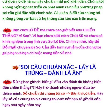
dự đoán lô đề hàng ngày chuẩn nhất mọi diễn đàn. Chúng tôi
không ngừng phát triển và phát minh ra nhiều phương pháp
soi cầu giải đặc biệt chính xác. Cầu kèo lô đề của chúng tôi
không giống với bất cứ hệ thống cầu kèo nào trên mạng.
Bạn chơi LÔ ĐỀ mà chưa bao giờ biết mùi CHIẾN
THẮNG? Vì Sao?. Vì bạn chưa biết cách Chốt Số và chưa có
kinh nghiệm trong lĩnh vực Soi Lô Đề. Chính vì thế, hãy để
Đội Ngũ chuyên gia Soi Cầu đầy kinh nghiệm của chúng tôi
giúp bạn và bạn chỉ việc mang tiền về nhà.
“SOI CẦU CHUẨN XÁC – LẤY LÀ
TRÚNG – ĐÁNH LÀ ĂN”
Đừng bao giờ chỉ biết gù đầu vào đánh dù không biết
đến chiến thắng??? Hãy trở thành những người đầu tư
thông minh.
Số chuẩn thì chúng tôi có => Bạn thì có tiền
. Hãy
lấy số của chúng tôi và chúng tôi cam kết bạn sẽ gỡ đủ vốn
ngay sau ngày hôm nay.