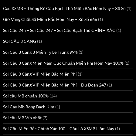
Cau XSMB – Thống Kê Cầu Bạch Thủ Miền Bắc Hôm Nay – Xổ Số
(1)
Giờ Vàng Chốt Số Miền Bắc Hôm Nay – Xổ Số 666
(1)
Soi Cầu 24h – Soi Cầu 247 – Soi Cầu Bạch Thủ CHÍNH XÁC
(1)
SOI CẦU 3 CÀNG
(1)
Soi Cầu 3 Càng 3 Miền Tỷ Lệ Trúng 99%
(1)
Soi Cầu 3 Càng Miền Nam Cực Chuẩn Miễn Phí Hôm Nay 100%
(1)
Soi Cầu 3 Càng VIP Miền Bắc Miễn Phí
(1)
Soi Cầu 3 Càng VIP Miền Bắc Miễn Phí – Dự Đoán 247
(1)
Soi cầu MB chuẩn 100%
(14)
Soi Cau Mb Rong Bach Kim
(1)
Soi cầu MB Víp nhất
(7)
Soi Cầu Miền Bắc Chính Xác 100 – Cầu Lô XSMB Hôm Nay
(1)