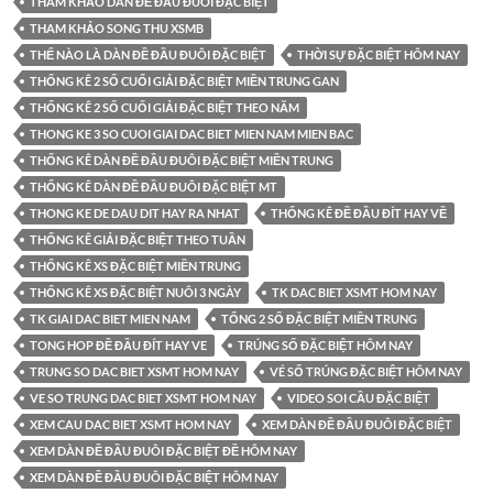
THAM KHẢO DÀN ĐỀ ĐẦU ĐUÔI ĐẶC BIỆT
THAM KHẢO SONG THU XSMB
THẾ NÀO LÀ DÀN ĐỀ ĐẦU ĐUÔI ĐẶC BIỆT
THỜI SỰ ĐẶC BIỆT HÔM NAY
THỐNG KÊ 2 SỐ CUỐI GIẢI ĐẶC BIỆT MIỀN TRUNG GAN
THỐNG KÊ 2 SỐ CUỐI GIẢI ĐẶC BIỆT THEO NĂM
THONG KE 3 SO CUOI GIAI DAC BIET MIEN NAM MIEN BAC
THỐNG KÊ DÀN ĐỀ ĐẦU ĐUÔI ĐẶC BIỆT MIỀN TRUNG
THỐNG KÊ DÀN ĐỀ ĐẦU ĐUÔI ĐẶC BIỆT MT
THONG KE DE DAU DIT HAY RA NHAT
THỐNG KÊ ĐỀ ĐẦU ĐÍT HAY VỀ
THỐNG KÊ GIẢI ĐẶC BIỆT THEO TUẦN
THỐNG KÊ XS ĐẶC BIỆT MIỀN TRUNG
THỐNG KÊ XS ĐẶC BIỆT NUÔI 3 NGÀY
TK DAC BIET XSMT HOM NAY
TK GIAI DAC BIET MIEN NAM
TỔNG 2 SỐ ĐẶC BIỆT MIỀN TRUNG
TONG HOP ĐỀ ĐẦU ĐÍT HAY VE
TRÚNG SỐ ĐẶC BIỆT HÔM NAY
TRUNG SO DAC BIET XSMT HOM NAY
VÉ SỐ TRÚNG ĐẶC BIỆT HÔM NAY
VE SO TRUNG DAC BIET XSMT HOM NAY
VIDEO SOI CẦU ĐẶC BIỆT
XEM CAU DAC BIET XSMT HOM NAY
XEM DÀN ĐỀ ĐẦU ĐUÔI ĐẶC BIỆT
XEM DÀN ĐỀ ĐẦU ĐUÔI ĐẶC BIỆT ĐỀ HÔM NAY
XEM DÀN ĐỀ ĐẦU ĐUÔI ĐẶC BIỆT HÔM NAY