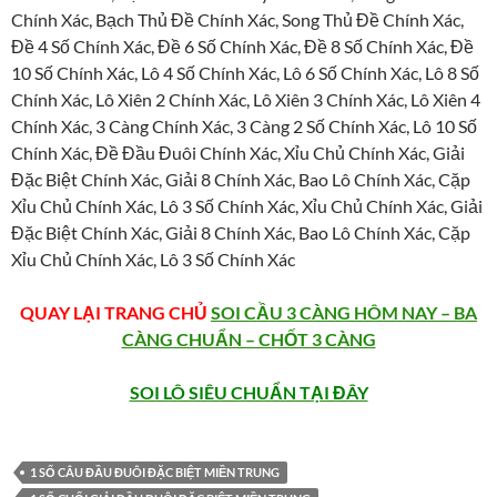
Chính Xác, Bạch Thủ Đề Chính Xác, Song Thủ Đề Chính Xác,
Đề 4 Số Chính Xác, Đề 6 Số Chính Xác, Đề 8 Số Chính Xác, Đề
10 Số Chính Xác, Lô 4 Số Chính Xác, Lô 6 Số Chính Xác, Lô 8 Số
Chính Xác, Lô Xiên 2 Chính Xác, Lô Xiên 3 Chính Xác, Lô Xiên 4
Chính Xác, 3 Càng Chính Xác, 3 Càng 2 Số Chính Xác, Lô 10 Số
Chính Xác, Đề Đầu Đuôi Chính Xác, Xỉu Chủ Chính Xác, Giải
Đặc Biệt Chính Xác, Giải 8 Chính Xác, Bao Lô Chính Xác, Cặp
Xỉu Chủ Chính Xác, Lô 3 Số Chính Xác, Xỉu Chủ Chính Xác, Giải
Đặc Biệt Chính Xác, Giải 8 Chính Xác, Bao Lô Chính Xác, Cặp
Xỉu Chủ Chính Xác, Lô 3 Số Chính Xác
QUAY LẠI TRANG CHỦ
SOI CẦU 3 CÀNG HÔM NAY – BA
CÀNG CHUẨN – CHỐT 3 CÀNG
SOI LÔ SIÊU CHUẨN TẠI ĐÂY
1 SỐ CÂU ĐẦU ĐUÔI ĐẶC BIỆT MIỀN TRUNG