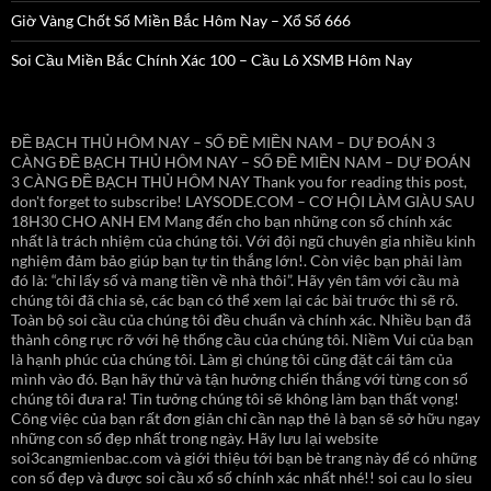
Giờ Vàng Chốt Số Miền Bắc Hôm Nay – Xổ Số 666
Soi Cầu Miền Bắc Chính Xác 100 – Cầu Lô XSMB Hôm Nay
ĐỀ BẠCH THỦ HÔM NAY – SỐ ĐỀ MIỀN NAM – DỰ ĐOÁN 3
CÀNG ĐỀ BẠCH THỦ HÔM NAY – SỐ ĐỀ MIỀN NAM – DỰ ĐOÁN
3 CÀNG ĐỀ BẠCH THỦ HÔM NAY Thank you for reading this post,
don't forget to subscribe! LAYSODE.COM – CƠ HỘI LÀM GIÀU SAU
18H30 CHO ANH EM Mang đến cho bạn những con số chính xác
nhất là trách nhiệm của chúng tôi. Với đội ngũ chuyên gia nhiều kinh
nghiệm đảm bảo giúp bạn tự tin thắng lớn!. Còn việc bạn phải làm
đó là: “chỉ lấy số và mang tiền về nhà thôi”. Hãy yên tâm với cầu mà
chúng tôi đã chia sẻ, các bạn có thể xem lại các bài trước thì sẽ rõ.
Toàn bộ soi cầu của chúng tôi đều chuẩn và chính xác. Nhiều bạn đã
thành công rực rỡ với hệ thống cầu của chúng tôi. Niềm Vui của bạn
là hạnh phúc của chúng tôi. Làm gì chúng tôi cũng đặt cái tâm của
mình vào đó. Bạn hãy thử và tận hưởng chiến thắng với từng con số
chúng tôi đưa ra! Tin tưởng chúng tôi sẽ không làm bạn thất vọng!
Công việc của bạn rất đơn giản chỉ cần nạp thẻ là bạn sẽ sở hữu ngay
những con số đẹp nhất trong ngày. Hãy lưu lại website
soi3cangmienbac.com và giới thiệu tới bạn bè trang này để có những
con số đẹp và được soi cầu xổ số chính xác nhất nhé!! soi cau lo sieu