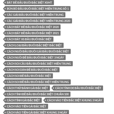
BẮT ĐỀ ĐẦU ĐUÔI ĐẶC BIỆT XSMT
BÚN BÒ ĐẦU ĐUÔI ĐẶC BIỆT MIỀN TRUNG SỐ 1
CÁC GIẢI ĐẦU ĐUÔI ĐẶC BIỆT MIỀN TRUNG
CÁC GIẢI ĐẦU ĐUÔI ĐẶC BIỆT MIỀN TRUNG 2020
CÁCH BẮT ĐỀ ĐẦU ĐUÔI ĐẶC BIỆT 2020
CÁCH BẮT ĐỀ ĐẦU ĐUÔI ĐẶC BIỆT 2021
CÁCH BẮT XS ĐẦU ĐUÔI ĐẶC BIỆT
CÁCH LOẠI ĐẦU ĐUÔI ĐẶC BIỆT ĐẶC BIỆT
CÁCH NUÔI ĐẦU ĐUÔI GẢI ĐẦU ĐUÔI ĐẶC BIỆT
CÁCH NUÔI ĐỀ ĐẦU ĐUÔI ĐẶC BIỆT 3 NGÀY
CÁCH SOI CẦU ĐẦU ĐUÔI ĐẶC BIỆT MIỀN TRUNG
CÁCH SOI DÀN ĐỀ ĐẦU ĐUÔI ĐẶC BIỆT
CÁCH SOI ĐỀ ĐẦU ĐUÔI ĐẶC BIỆT
CÁCH SOI ĐỀ ĐẦU ĐUÔI ĐẶC BIỆT MIỀN TRUNG
CÁCH THỬ ĐÁNH GẢI ĐẶC BIỆT
CÁCH TÍNH DE ĐẦU ĐUÔI ĐẶC BIỆT
CÁCH TÍNH ĐỀ ĐẦU ĐUÔI ĐẶC BIỆT CHUẨN 100
CÁCH TÍNH GẢI ĐẶC BIỆT
CÁCH VÀO TIỀN ĐẶC BIỆT KHUNG 3 NGÀY
CÁCH VÀO TIỀN GẢI ĐẶC BIỆT
CÁCH VÀO TIỀN GẢI ĐẶC BIỆT KHUNG 3 NGÀY