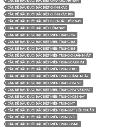
CẦU ĐỀ ĐẦU ĐUÔI ĐẶC BIỆT CHẠY QUANH NĂM
CẦU ĐỀ ĐẦU ĐUÔI ĐẶC BIỆT CHÍNH XÁC
CẦU ĐỀ ĐẦU ĐUÔI ĐẶC BIỆT CHÍNH XÁC 100
CẦU ĐỀ ĐẦU ĐUÔI ĐẶC BIỆT ĐẸP NHẤT HÔM NAY
CẦU ĐỀ ĐẦU ĐUÔI ĐẶC BIỆT HÔM NAY
CẦU ĐỀ ĐẦU ĐUÔI ĐẶC BIỆT MIỀN TRUNG 247
CẦU ĐỀ ĐẦU ĐUÔI ĐẶC BIỆT MIỀN TRUNG 666
CẦU ĐỀ ĐẦU ĐUÔI ĐẶC BIỆT MIỀN TRUNG 888
CẦU ĐỀ ĐẦU ĐUÔI ĐẶC BIỆT MIỀN TRUNG CHUẨN NHẤT
CẦU ĐỀ ĐẦU ĐUÔI ĐẶC BIỆT MIỀN TRUNG ĐẠI PHÁT
CẦU ĐỀ ĐẦU ĐUÔI ĐẶC BIỆT MIỀN TRUNG FREE
CẦU ĐỀ ĐẦU ĐUÔI ĐẶC BIỆT MIỀN TRUNG HÀNG NGÀY
CẦU ĐỀ ĐẦU ĐUÔI ĐẶC BIỆT MIỀN TRUNG HAY VỀ
CẦU ĐỀ ĐẦU ĐUÔI ĐẶC BIỆT MIỀN TRUNG HAY VỀ NHẤT
CẦU ĐỀ ĐẦU ĐUÔI ĐẶC BIỆT MIỀN TRUNG HÔM NAY
CẦU ĐỀ ĐẦU ĐUÔI ĐẶC BIỆT MIỀN TRUNG MT
CẦU ĐỀ ĐẦU ĐUÔI ĐẶC BIỆT MIỀN TRUNG MT SIÊU CHUẨN
CẦU ĐỀ ĐẦU ĐUÔI ĐẶC BIỆT MIỀN TRUNG VÍP
CẦU ĐỀ ĐẦU ĐUÔI ĐẶC BIỆT MIỀN TRUNG XSMT