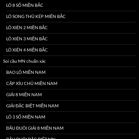
LÔ 8 SỐ MIỀN BẮC
LÔ SONG THỦ KÉP MIỀN BẮC
LÔ XIÊN 2 MIỀN BẮC
LÔ XIÊN 3 MIỀN BẮC
LÔ XIÊN 4 MIỀN BẮC
Soi cầu MN chuẩn xác
BAO LÔ MIỀN NAM
CẶP XÍU CHỦ MIỀN NAM
GIẢI 8 MIỀN NAM
GIẢI ĐẶC BIỆT MIỀN NAM
LÔ 3 SỐ MIỀN NAM
ĐẦU ĐUÔI GIẢI 8 MIỀN NAM