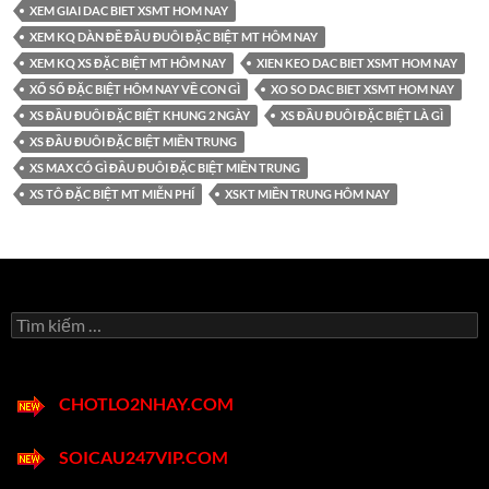
XEM GIAI DAC BIET XSMT HOM NAY
XEM KQ DÀN ĐỀ ĐẦU ĐUÔI ĐẶC BIỆT MT HÔM NAY
XEM KQ XS ĐẶC BIỆT MT HÔM NAY
XIEN KEO DAC BIET XSMT HOM NAY
XỔ SỐ ĐẶC BIỆT HÔM NAY VỀ CON GÌ
XO SO DAC BIET XSMT HOM NAY
XS ĐẦU ĐUÔI ĐẶC BIỆT KHUNG 2 NGÀY
XS ĐẦU ĐUÔI ĐẶC BIỆT LÀ GÌ
XS ĐẦU ĐUÔI ĐẶC BIỆT MIỀN TRUNG
XS MAX CÓ GÌ ĐẦU ĐUÔI ĐẶC BIỆT MIỀN TRUNG
XS TÔ ĐẶC BIỆT MT MIỄN PHÍ
XSKT MIỀN TRUNG HÔM NAY
Tìm
kiếm
cho:
CHOTLO2NHAY.COM
SOICAU247VIP.COM