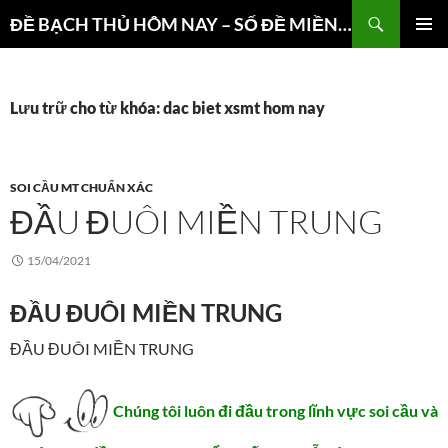
Chuyển
Tìm
ĐỀ BẠCH THỦ HÔM NAY – SỐ ĐỀ MIỀN NAM – DỰ ĐOÁN 3 CÀNG
đến
kiếm
TRÌNH
nội
ĐƠN CƠ
dung
SỞ
Lưu trữ cho từ khóa: dac biet xsmt hom nay
SOI CẦU MT CHUẨN XÁC
ĐẦU ĐUÔI MIỀN TRUNG
15/04/2021
ĐẦU ĐUÔI MIỀN TRUNG
ĐẦU ĐUÔI MIỀN TRUNG
Chúng tôi luôn đi đầu trong lĩnh vực soi cầu và