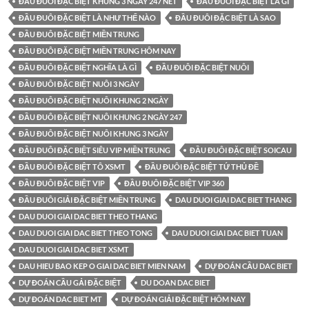
ĐẦU ĐUÔI ĐẶC BIỆT KHUNG 3 NGÀY 247 NET
ĐẦU ĐUÔI ĐẶC BIỆT LÀ GÌ
ĐẦU ĐUÔI ĐẶC BIỆT LÀ NHƯ THẾ NÀO
ĐẦU ĐUÔI ĐẶC BIỆT LÀ SAO
ĐẦU ĐUÔI ĐẶC BIỆT MIỀN TRUNG
ĐẦU ĐUÔI ĐẶC BIỆT MIỀN TRUNG HÔM NAY
ĐẦU ĐUÔI ĐẶC BIỆT NGHĨA LÀ GÌ
ĐẦU ĐUÔI ĐẶC BIỆT NUÔI
ĐẦU ĐUÔI ĐẶC BIỆT NUÔI 3 NGÀY
ĐẦU ĐUÔI ĐẶC BIỆT NUÔI KHUNG 2 NGÀY
ĐẦU ĐUÔI ĐẶC BIỆT NUÔI KHUNG 2 NGÀY 247
ĐẦU ĐUÔI ĐẶC BIỆT NUÔI KHUNG 3 NGÀY
ĐẦU ĐUÔI ĐẶC BIỆT SIÊU VIP MIỀN TRUNG
ĐẦU ĐUÔI ĐẶC BIỆT SOICAU
ĐẦU ĐUÔI ĐẶC BIỆT TÔ XSMT
ĐẦU ĐUÔI ĐẶC BIỆT TỨ THỦ ĐỀ
ĐẦU ĐUÔI ĐẶC BIỆT VIP
ĐẦU ĐUÔI ĐẶC BIỆT VIP 360
ĐẦU ĐUÔI GIẢI ĐẶC BIỆT MIỀN TRUNG
DAU DUOI GIAI DAC BIET THANG
DAU DUOI GIAI DAC BIET THEO THANG
DAU DUOI GIAI DAC BIET THEO TONG
DAU DUOI GIAI DAC BIET TUAN
DAU DUOI GIAI DAC BIET XSMT
DAU HIEU BAO KEP O GIAI DAC BIET MIEN NAM
DỰ ĐOÁN CẦU DAC BIET
DỰ ĐOÁN CẦU GẢI ĐẶC BIỆT
DU DOAN DAC BIET
DỰ ĐOÁN DAC BIET MT
DỰ ĐOÁN GIẢI ĐẶC BIỆT HÔM NAY