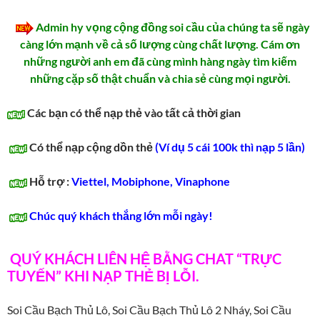
Admin hy vọng cộng đồng soi cầu của chúng ta sẽ ngày
càng lớn mạnh về cả số lượng cùng chất lượng. Cám ơn
những người anh em đã cùng mình hàng ngày tìm kiếm
những cặp số thật chuẩn và chia sẻ cùng mọi người.
Các bạn có thể nạp thẻ vào tất
cả thời gian
Có thể nạp cộng dồn thẻ
(Ví dụ 5 cái 100k thì nạp 5 lần)
Hỗ trợ :
Viettel, Mobiphone, Vinaphone
Chúc quý khách thắng lớn mỗi ngày!
QUÝ KHÁCH LIÊN HỆ BẰNG CHAT “TRỰC
TUYẾN” KHI NẠP THẺ BỊ LỖI.
Soi Cầu Bạch Thủ Lô, Soi Cầu Bạch Thủ Lô 2 Nháy, Soi Cầu