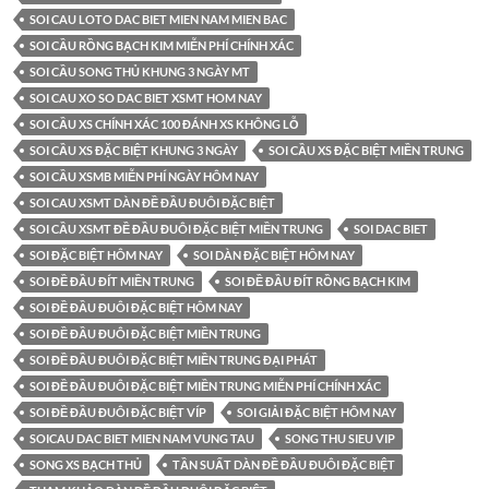
SOI CAU LOTO DAC BIET MIEN NAM MIEN BAC
SOI CẦU RỒNG BẠCH KIM MIỄN PHÍ CHÍNH XÁC
SOI CẦU SONG THỦ KHUNG 3 NGÀY MT
SOI CAU XO SO DAC BIET XSMT HOM NAY
SOI CẦU XS CHÍNH XÁC 100 ĐÁNH XS KHÔNG LỖ
SOI CẦU XS ĐẶC BIỆT KHUNG 3 NGÀY
SOI CẦU XS ĐẶC BIỆT MIỀN TRUNG
SOI CẦU XSMB MIỄN PHÍ NGÀY HÔM NAY
SOI CAU XSMT DÀN ĐỀ ĐẦU ĐUÔI ĐẶC BIỆT
SOI CẦU XSMT ĐỀ ĐẦU ĐUÔI ĐẶC BIỆT MIỀN TRUNG
SOI DAC BIET
SOI ĐẶC BIỆT HÔM NAY
SOI DÀN ĐẶC BIỆT HÔM NAY
SOI ĐỀ ĐẦU ĐÍT MIỀN TRUNG
SOI ĐỀ ĐẦU ĐÍT RỒNG BẠCH KIM
SOI ĐỀ ĐẦU ĐUÔI ĐẶC BIỆT HÔM NAY
SOI ĐỀ ĐẦU ĐUÔI ĐẶC BIỆT MIỀN TRUNG
SOI ĐỀ ĐẦU ĐUÔI ĐẶC BIỆT MIỀN TRUNG ĐẠI PHÁT
SOI ĐỀ ĐẦU ĐUÔI ĐẶC BIỆT MIỀN TRUNG MIỄN PHÍ CHÍNH XÁC
SOI ĐỀ ĐẦU ĐUÔI ĐẶC BIỆT VÍP
SOI GIẢI ĐẶC BIỆT HÔM NAY
SOICAU DAC BIET MIEN NAM VUNG TAU
SONG THU SIEU VIP
SONG XS BẠCH THỦ
TẦN SUẤT DÀN ĐỀ ĐẦU ĐUÔI ĐẶC BIỆT