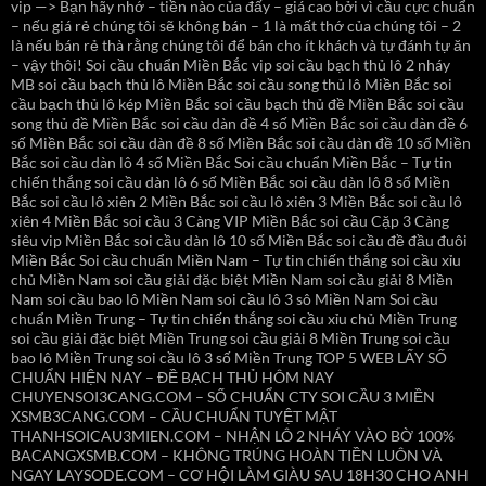
vip —> Bạn hãy nhớ – tiền nào của đấy – giá cao bởi vì cầu cực chuẩn
– nếu giá rẻ chúng tôi sẽ không bán – 1 là mất thớ của chúng tôi – 2
là nếu bán rẻ thà rằng chúng tôi để bán cho ít khách và tự đánh tự ăn
– vậy thôi! Soi cầu chuẩn Miền Bắc vip soi cầu bạch thủ lô 2 nháy
MB soi cầu bạch thủ lô Miền Bắc soi cầu song thủ lô Miền Bắc soi
cầu bạch thủ lô kép Miền Bắc soi cầu bạch thủ đề Miền Bắc soi cầu
song thủ đề Miền Bắc soi cầu dàn đề 4 số Miền Bắc soi cầu dàn đề 6
số Miền Bắc soi cầu dàn đề 8 số Miền Bắc soi cầu dàn đề 10 số Miền
Bắc soi cầu dàn lô 4 số Miền Bắc Soi cầu chuẩn Miền Bắc – Tự tin
chiến thắng soi cầu dàn lô 6 số Miền Bắc soi cầu dàn lô 8 số Miền
Bắc soi cầu lô xiên 2 Miền Bắc soi cầu lô xiên 3 Miền Bắc soi cầu lô
xiên 4 Miền Bắc soi cầu 3 Càng VIP Miền Bắc soi cầu Cặp 3 Càng
siêu vip Miền Bắc soi cầu dàn lô 10 số Miền Bắc soi cầu đề đầu đuôi
Miền Bắc Soi cầu chuẩn Miền Nam – Tự tin chiến thắng soi cầu xỉu
chủ Miền Nam soi cầu giải đặc biệt Miền Nam soi cầu giải 8 Miền
Nam soi cầu bao lô Miền Nam soi cầu lô 3 sô Miền Nam Soi cầu
chuẩn Miền Trung – Tự tin chiến thắng soi cầu xỉu chủ Miền Trung
soi cầu giải đặc biệt Miền Trung soi cầu giải 8 Miền Trung soi cầu
bao lô Miền Trung soi cầu lô 3 số Miền Trung TOP 5 WEB LẤY SỐ
CHUẨN HIỆN NAY – ĐỀ BẠCH THỦ HÔM NAY
CHUYENSOI3CANG.COM – SỐ CHUẨN CTY SOI CẦU 3 MIỀN
XSMB3CANG.COM – CẦU CHUẨN TUYỆT MẬT
THANHSOICAU3MIEN.COM – NHẬN LÔ 2 NHÁY VÀO BỜ 100%
BACANGXSMB.COM – KHÔNG TRÚNG HOÀN TIỀN LUÔN VÀ
NGAY LAYSODE.COM – CƠ HỘI LÀM GIÀU SAU 18H30 CHO ANH