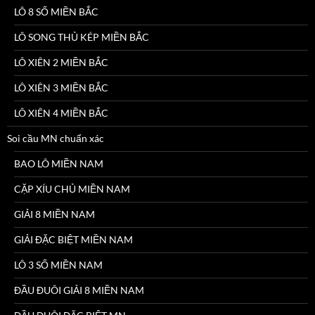
LÔ 8 SỐ MIỀN BẮC
LÔ SONG THỦ KÉP MIỀN BẮC
LÔ XIÊN 2 MIỀN BẮC
LÔ XIÊN 3 MIỀN BẮC
LÔ XIÊN 4 MIỀN BẮC
Soi cầu MN chuẩn xác
BAO LÔ MIỀN NAM
CẶP XÍU CHỦ MIỀN NAM
GIẢI 8 MIỀN NAM
GIẢI ĐẶC BIỆT MIỀN NAM
LÔ 3 SỐ MIỀN NAM
ĐẦU ĐUÔI GIẢI 8 MIỀN NAM