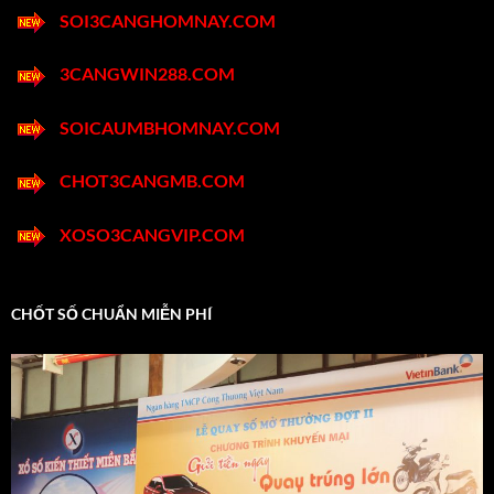
SOI3CANGHOMNAY.COM
3CANGWIN288.COM
SOICAUMBHOMNAY.COM
CHOT3CANGMB.COM
XOSO3CANGVIP.COM
CHỐT SỐ CHUẨN MIỄN PHÍ