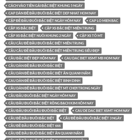
CÁCH VÀO TIỀN GẢI ĐẶC BIỆT KHUNG 5 NGÀY
CAP DÀN ĐỀ ĐẦU ĐUÔI ĐẶC BIỆT DEP NHAT HOM NAY
CẶP ĐỀ ĐẦU ĐUÔI ĐẶC BIỆT NGÀY HÔM NAY
CAP LO MIEN BAC
CẶP XS ĐẶC BIỆT
CẶP XS ĐẶC BIỆT MIỀN TRUNG
CẶP XS ĐẶC BIỆT NUÔI KHUNG 2 NGÀY
CẶP XS TÔ MT
CẦU CẦU ĐỀ ĐẦU ĐUÔI ĐẶC BIỆT MIỀN TRUNG
CẦU CẦU ĐỀ ĐẦU ĐUÔI ĐẶC BIỆT MIỀN TRUNG SIÊU ĐẸP
CẦU ĐẶC BIỆT ĐẸP HÔM NAY
CAU DAC BIET XSMT MB HOM NAY
CẦU DÀN ĐỀ ĐẦU ĐUÔI ĐẶC BIỆT
CẦU DÀN ĐỀ ĐẦU ĐUÔI ĐẶC BIỆT ĂN QUANH NĂM
CAU DÀN ĐỀ ĐẦU ĐUÔI ĐẶC BIỆT BINH DINH
CẦU DÀN ĐỀ ĐẦU ĐUÔI ĐẶC BIỆT MT CHƠI TRONG NGÀY
CẦU ĐẦU ĐUÔI ĐẶC BIỆT NGÀY HÔM NAY
CẦU ĐẦU ĐUÔI ĐẶC BIỆT RỒNG BẠCH KIM HÔM NAY
CẦU ĐẦU ĐUÔI ĐẦU ĐUÔI ĐẶC BIỆT
CAU DE DAC BIET XSMT HOM NAY
CẦU ĐỀ ĐẦU ĐUÔI ĐẶC BIỆT
CẦU ĐỀ ĐẦU ĐUÔI ĐẶC BIỆT 3 NGÀY
CẦU ĐỀ ĐẦU ĐUÔI ĐẶC BIỆT 666
CẦU ĐỀ ĐẦU ĐUÔI ĐẶC BIỆT ĂN QUANH NĂM