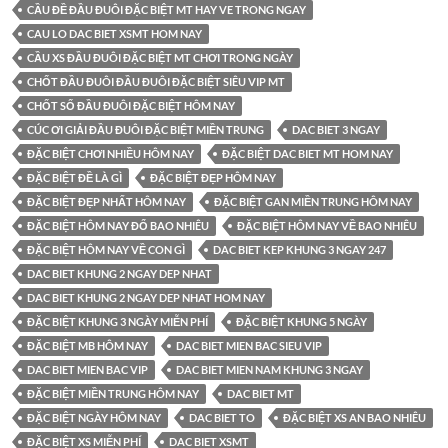
CẦU ĐỀ ĐẦU ĐUÔI ĐẶC BIỆT MT HAY VE TRONG NGAY
CAU LO DAC BIET XSMT HOM NAY
CẦU XS ĐẦU ĐUÔI ĐẶC BIỆT MT CHƠI TRONG NGÀY
CHỐT ĐẦU ĐUÔI ĐẦU ĐUÔI ĐẶC BIỆT SIÊU VIP MT
CHỐT SỐ ĐẦU ĐUÔI ĐẶC BIỆT HÔM NAY
CÚC ƠI GIẢI ĐẦU ĐUÔI ĐẶC BIỆT MIỀN TRUNG
DAC BIET 3 NGAY
ĐẶC BIỆT CHƠI NHIỀU HÔM NAY
ĐẶC BIỆT DAC BIET MT HOM NAY
ĐẶC BIỆT ĐỀ LÀ GÌ
ĐẶC BIỆT ĐẸP HÔM NAY
ĐẶC BIỆT ĐẸP NHẤT HÔM NAY
ĐẶC BIỆT GAN MIỀN TRUNG HÔM NAY
ĐẶC BIỆT HÔM NAY ĐỔ BAO NHIÊU
ĐẶC BIỆT HÔM NAY VỀ BAO NHIÊU
ĐẶC BIỆT HÔM NAY VỀ CON GÌ
DAC BIET KEP KHUNG 3 NGAY 247
DAC BIET KHUNG 2 NGAY DEP NHAT
DAC BIET KHUNG 2 NGAY DEP NHAT HOM NAY
ĐẶC BIỆT KHUNG 3 NGÀY MIỄN PHÍ
ĐẶC BIỆT KHUNG 5 NGÀY
ĐẶC BIỆT MB HÔM NAY
DAC BIET MIEN BAC SIEU VIP
DAC BIET MIEN BAC VIP
DAC BIET MIEN NAM KHUNG 3 NGAY
ĐẶC BIỆT MIỀN TRUNG HÔM NAY
DAC BIET MT
ĐẶC BIỆT NGÀY HÔM NAY
DAC BIET TO
ĐẶC BIỆT XS AN BAO NHIÊU
ĐẶC BIỆT XS MIỄN PHÍ
DAC BIET XSMT