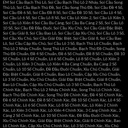
EM Soi Cầu Bạch Thủ Lô, Soi Cầu Bạch Thủ Lô 2 Nháy, Soi Cầu Song
Thủ Lô, Soi Cầu Bạch Thủ Đề, Soi Cầu Song Thủ Đề, Soi Cầu Đề 4 Số,
Soi Cầu Đề 6 Số, Soi Cầu Đề 8 Số, Soi Cầu Đề 10 Số, Soi Cầu Lô 4 Số,
Soi Cầu Lô 6 Số, Soi Cầu Lô 8 Số, Soi Cầu Lô Xiên 2, Soi Cầu Lô Xiên 3,
Soi Cầu Lô Xiên 4 Soi Cầu Ba Càng, Soi Cầu Ba Càng 2 Số, Soi Cầu Lô
10 Số, Soi Cầu Đề Đầu Đuôi, Soi Cầu Xỉu Chủ, Soi Cầu Giải Đặc Biệt,
Soi Cầu Giải 8, Soi Cầu Bao Lô, Soi Cầu Cặp Xỉu Chủ, Soi Cầu Lô 3 Số,
Soi Cầu Xỉu Chủ, Soi Cầu Giải Đặc Biệt, Soi Cầu Giải 8, Soi Cầu Bao
Lô, Soi Cầu Cặp Xỉu Chủ, Soi Cầu Lô 3 Số, Bạch Thủ Lô Chuẩn, Bạch
Thủ Lô 2 Nháy Chuẩn, Song Thủ Lô Chuẩn, Bạch Thủ Đề Chuẩn, Song
Thủ Đề Chuẩn, Đề 4 Số Chuẩn, Đề 6 Số Chuẩn, Đề 8 Số Chuẩn, Đề 10
Số Chuẩn, Lô 4 Số Chuẩn, Lô 6 Số Chuẩn, Lô 8 Số Chuẩn, Lô Xiên 2
Chuẩn, Lô Xiên 3 Chuẩn, Lô Xiên 4 Ba Càng Chuẩn, Ba Càng 2 Số
Chuẩn, Lô 10 Số Chuẩn, Đề Đầu Đuôi Chuẩn, Xỉu Chủ Chuẩn, Giải
Đặc Biệt Chuẩn, Giải 8 Chuẩn, Bao Lô Chuẩn, Cặp Xỉu Chủ Chuẩn,
Lô 3 Số Chuẩn, Xỉu Chủ Chuẩn, Giải Đặc Biệt Chuẩn, Giải 8 Chuẩn,
Bao Lô Chuẩn, Cặp Xỉu Chủ Chuẩn, Lô 3 Số Chuẩn, Bạch Thủ Lô
Chính Xác, Bạch Thủ Lô 2 Nháy Chính Xác, Song Thủ Lô Chính Xác,
Bạch Thủ Đề Chính Xác, Song Thủ Đề Chính Xác, Đề 4 Số Chính Xác,
Đề 6 Số Chính Xác, Đề 8 Số Chính Xác, Đề 10 Số Chính Xác, Lô 4 Số
Chính Xác, Lô 6 Số Chính Xác, Lô 8 Số Chính Xác, Lô Xiên 2 Chính
Xác, Lô Xiên 3 Chính Xác, Lô Xiên 4 Chính Xác, 3 Càng Chính Xác, 3
Càng 2 Số Chính Xác, Lô 10 Số Chính Xác, Đề Đầu Đuôi Chính Xác,
Xỉu Chủ Chính Xác, Giải Đặc Biệt Chính Xác, Giải 8 Chính Xác, Bao
Lô Chính Xác, Cặp Xỉu Chủ Chính Xác, Lô 3 Số Chính Xác, Xỉu Chủ