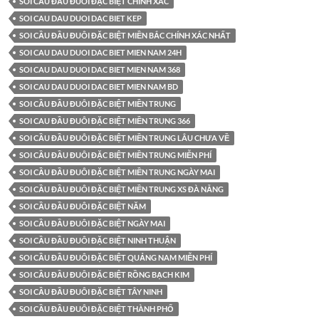
SOI CẦU ĐẦU ĐUÔI ĐẶC BIỆT CHÍNH XÁC
SOI CAU DAU DUOI DAC BIET KEP
SOI CẦU ĐẦU ĐUÔI ĐẶC BIỆT MIỀN BẮC CHÍNH XÁC NHẤT
SOI CAU DAU DUOI DAC BIET MIEN NAM 24H
SOI CAU DAU DUOI DAC BIET MIEN NAM 368
SOI CAU DAU DUOI DAC BIET MIEN NAM BD
SOI CẦU ĐẦU ĐUÔI ĐẶC BIỆT MIỀN TRUNG
SOI CAU ĐẦU ĐUÔI ĐẶC BIỆT MIỀN TRUNG 366
SOI CẦU ĐẦU ĐUÔI ĐẶC BIỆT MIỀN TRUNG LÂU CHƯA VỀ
SOI CẦU ĐẦU ĐUÔI ĐẶC BIỆT MIỀN TRUNG MIỄN PHÍ
SOI CẦU ĐẦU ĐUÔI ĐẶC BIỆT MIỀN TRUNG NGÀY MAI
SOI CẦU ĐẦU ĐUÔI ĐẶC BIỆT MIỀN TRUNG XS ĐÀ NẴNG
SOI CẦU ĐẦU ĐUÔI ĐẶC BIỆT NĂM
SOI CẦU ĐẦU ĐUÔI ĐẶC BIỆT NGÀY MAI
SOI CẦU ĐẦU ĐUÔI ĐẶC BIỆT NINH THUẬN
SOI CẦU ĐẦU ĐUÔI ĐẶC BIỆT QUẢNG NAM MIỄN PHÍ
SOI CẦU ĐẦU ĐUÔI ĐẶC BIỆT RỒNG BẠCH KIM
SOI CẦU ĐẦU ĐUÔI ĐẶC BIỆT TÂY NINH
SOI CẦU ĐẦU ĐUÔI ĐẶC BIỆT THÀNH PHỐ