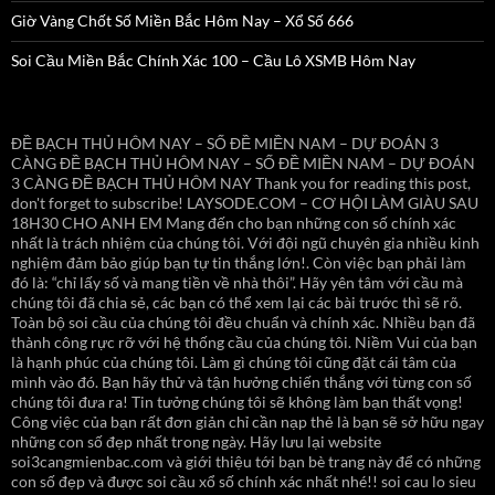
Giờ Vàng Chốt Số Miền Bắc Hôm Nay – Xổ Số 666
Soi Cầu Miền Bắc Chính Xác 100 – Cầu Lô XSMB Hôm Nay
ĐỀ BẠCH THỦ HÔM NAY – SỐ ĐỀ MIỀN NAM – DỰ ĐOÁN 3
CÀNG ĐỀ BẠCH THỦ HÔM NAY – SỐ ĐỀ MIỀN NAM – DỰ ĐOÁN
3 CÀNG ĐỀ BẠCH THỦ HÔM NAY Thank you for reading this post,
don't forget to subscribe! LAYSODE.COM – CƠ HỘI LÀM GIÀU SAU
18H30 CHO ANH EM Mang đến cho bạn những con số chính xác
nhất là trách nhiệm của chúng tôi. Với đội ngũ chuyên gia nhiều kinh
nghiệm đảm bảo giúp bạn tự tin thắng lớn!. Còn việc bạn phải làm
đó là: “chỉ lấy số và mang tiền về nhà thôi”. Hãy yên tâm với cầu mà
chúng tôi đã chia sẻ, các bạn có thể xem lại các bài trước thì sẽ rõ.
Toàn bộ soi cầu của chúng tôi đều chuẩn và chính xác. Nhiều bạn đã
thành công rực rỡ với hệ thống cầu của chúng tôi. Niềm Vui của bạn
là hạnh phúc của chúng tôi. Làm gì chúng tôi cũng đặt cái tâm của
mình vào đó. Bạn hãy thử và tận hưởng chiến thắng với từng con số
chúng tôi đưa ra! Tin tưởng chúng tôi sẽ không làm bạn thất vọng!
Công việc của bạn rất đơn giản chỉ cần nạp thẻ là bạn sẽ sở hữu ngay
những con số đẹp nhất trong ngày. Hãy lưu lại website
soi3cangmienbac.com và giới thiệu tới bạn bè trang này để có những
con số đẹp và được soi cầu xổ số chính xác nhất nhé!! soi cau lo sieu