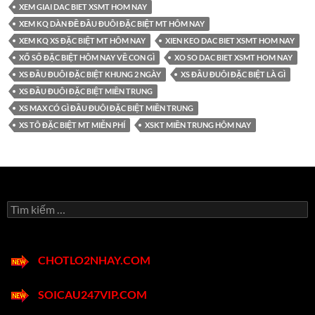
XEM GIAI DAC BIET XSMT HOM NAY
XEM KQ DÀN ĐỀ ĐẦU ĐUÔI ĐẶC BIỆT MT HÔM NAY
XEM KQ XS ĐẶC BIỆT MT HÔM NAY
XIEN KEO DAC BIET XSMT HOM NAY
XỔ SỐ ĐẶC BIỆT HÔM NAY VỀ CON GÌ
XO SO DAC BIET XSMT HOM NAY
XS ĐẦU ĐUÔI ĐẶC BIỆT KHUNG 2 NGÀY
XS ĐẦU ĐUÔI ĐẶC BIỆT LÀ GÌ
XS ĐẦU ĐUÔI ĐẶC BIỆT MIỀN TRUNG
XS MAX CÓ GÌ ĐẦU ĐUÔI ĐẶC BIỆT MIỀN TRUNG
XS TÔ ĐẶC BIỆT MT MIỄN PHÍ
XSKT MIỀN TRUNG HÔM NAY
Tìm
kiếm
cho:
CHOTLO2NHAY.COM
SOICAU247VIP.COM