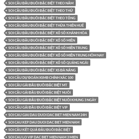
SOI CẦU ĐẦU ĐUÔI ĐẶC BIỆT THEO NĂM
SOI CẦU ĐẦU ĐUÔI ĐẶC BIỆT THEO THỨ
SOI CẦU ĐẦU ĐUÔI ĐẶC BIỆT THEO TỔNG
SOI CẦU ĐẦU ĐUÔI ĐẶC BIỆT THỪA THIÊN HUẾ
SOI CẦU ĐẦU ĐUÔI ĐẶC BIỆT XỔ SỐ KHÁNH HÒA
SOI CẦU ĐẦU ĐUÔI ĐẶC BIỆT XỔ SỐ MIỀN
SOI CẦU ĐẦU ĐUÔI ĐẶC BIỆT XỔ SỐ MIỀN TRUNG
SOI CẦU ĐẦU ĐUÔI ĐẶC BIỆT XỔ SỐ MIỀN TRUNG HÔM NAY
SOI CẦU ĐẦU ĐUÔI ĐẶC BIỆT XỔ SỐ QUẢNG NGÃI
SOI CẦU ĐẦU ĐUÔI ĐẶC BIỆT XS ĐÀ NẴNG
SOI CẦU DỰ ĐOÁN XSMB CHÍNH XÁC 100
SOI CẦU GẢI ĐẦU ĐUÔI ĐẶC BIỆT MT
SOI CẦU GẢI ĐẦU ĐUÔI ĐẶC BIỆT NUÔI
SOI CẦU GẢI ĐẦU ĐUÔI ĐẶC BIỆT NUÔI KHUNG 3 NGÀY
SOI CẦU GẢI ĐẦU ĐUÔI ĐẶC BIỆT VIP
SOI CAU GIAI DAU DUOI DAC BIET MIEN NAM 24H
SOI CAU KEP DAU DUOI DAC BIET MIEN NAM
SOI CẦU KẾT QUẢ ĐẦU ĐUÔI ĐẶC BIỆT
SOI CAU LO VIP DAC BIET MIEN NAM 3 MIEN