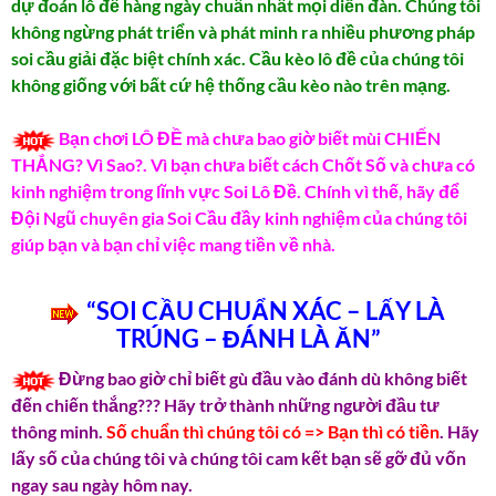
dự đoán lô đề hàng ngày chuẩn nhất mọi diễn đàn. Chúng tôi
không ngừng phát triển và phát minh ra nhiều phương pháp
soi cầu giải đặc biệt chính xác. Cầu kèo lô đề của chúng tôi
không giống với bất cứ hệ thống cầu kèo nào trên mạng.
Bạn chơi LÔ ĐỀ mà chưa bao giờ biết mùi CHIẾN
THẮNG? Vì Sao?. Vì bạn chưa biết cách Chốt Số và chưa có
kinh nghiệm trong lĩnh vực Soi Lô Đề. Chính vì thế, hãy để
Đội Ngũ chuyên gia Soi Cầu đầy kinh nghiệm của chúng tôi
giúp bạn và bạn chỉ việc mang tiền về nhà.
“SOI CẦU CHUẨN XÁC – LẤY LÀ
TRÚNG – ĐÁNH LÀ ĂN”
Đừng bao giờ chỉ biết gù đầu vào đánh dù không biết
đến chiến thắng??? Hãy trở thành những người đầu tư
thông minh.
Số chuẩn thì chúng tôi có => Bạn thì có tiền
. Hãy
lấy số của chúng tôi và chúng tôi cam kết bạn sẽ gỡ đủ vốn
ngay sau ngày hôm nay.