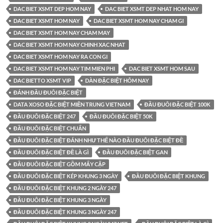
DAC BIET XSMT DEP HOM NAY
DAC BIET XSMT DEP NHAT HOM NAY
DAC BIET XSMT HOM NAY
DAC BIET XSMT HOM NAY CHAM GI
DAC BIET XSMT HOM NAY CHAM MAY
DAC BIET XSMT HOM NAY CHINH XAC NHAT
DAC BIET XSMT HOM NAY RA CON GI
DAC BIET XSMT HOM NAY TIM MIEN PHI
DAC BIET XSMT HOM SAU
DAC BIETTO XSMT VIP
DÀN ĐẶC BIỆT HÔM NAY
ĐÁNH ĐẦU ĐUÔI ĐẶC BIỆT
DATA XOSO ĐẶC BIỆT MIỀN TRUNG VIETNAM
ĐẦU ĐUÔI ĐẶC BIỆT 100K
ĐẦU ĐUÔI ĐẶC BIỆT 247
ĐẦU ĐUÔI ĐẶC BIỆT 50K
ĐẦU ĐUÔI ĐẶC BIỆT CHUẨN
ĐẦU ĐUÔI ĐẶC BIỆT ĐÁNH NHƯ THẾ NÀO ĐẦU ĐUÔI ĐẶC BIỆT ĐỀ
ĐẦU ĐUÔI ĐẶC BIỆT ĐỀ LÀ GÌ
ĐẦU ĐUÔI ĐẶC BIỆT GAN
ĐẦU ĐUÔI ĐẶC BIỆT GỒM MẤY CẶP
ĐẦU ĐUÔI ĐẶC BIỆT KÉP KHUNG 3 NGÀY
ĐẦU ĐUÔI ĐẶC BIỆT KHUNG
ĐẦU ĐUÔI ĐẶC BIỆT KHUNG 2 NGÀY 247
ĐẦU ĐUÔI ĐẶC BIỆT KHUNG 3 NGÀY
ĐẦU ĐUÔI ĐẶC BIỆT KHUNG 3 NGÀY 247