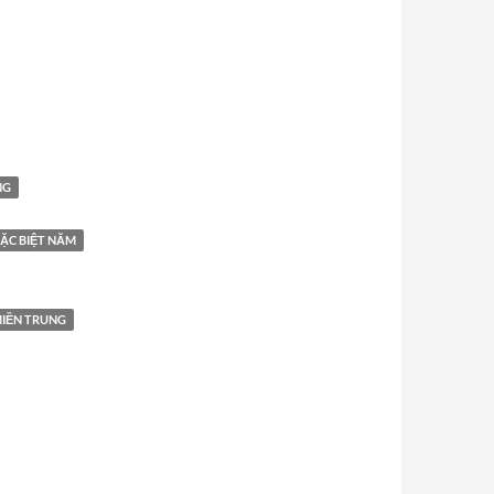
NG
ẶC BIỆT NĂM
MIỀN TRUNG