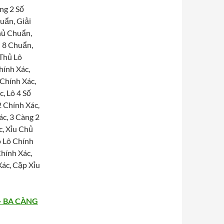
ng 2 Số
uẩn, Giải
hủ Chuẩn,
i 8 Chuẩn,
Thủ Lô
hính Xác,
Chính Xác,
, Lô 4 Số
2 Chính Xác,
ác, 3 Càng 2
c, Xỉu Chủ
o Lô Chính
Chính Xác,
Xác, Cặp Xỉu
– BA CÀNG