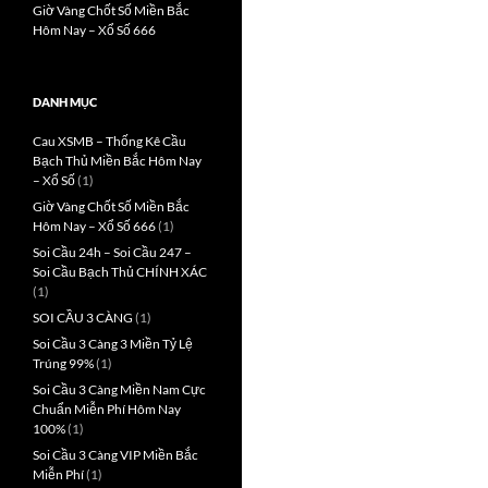
Giờ Vàng Chốt Số Miền Bắc
Hôm Nay – Xổ Số 666
DANH MỤC
Cau XSMB – Thống Kê Cầu
Bạch Thủ Miền Bắc Hôm Nay
– Xổ Số
(1)
Giờ Vàng Chốt Số Miền Bắc
Hôm Nay – Xổ Số 666
(1)
Soi Cầu 24h – Soi Cầu 247 –
Soi Cầu Bạch Thủ CHÍNH XÁC
(1)
SOI CẦU 3 CÀNG
(1)
Soi Cầu 3 Càng 3 Miền Tỷ Lệ
Trúng 99%
(1)
Soi Cầu 3 Càng Miền Nam Cực
Chuẩn Miễn Phí Hôm Nay
100%
(1)
Soi Cầu 3 Càng VIP Miền Bắc
Miễn Phí
(1)