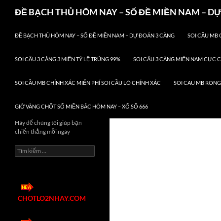
Chuyển
Tìm
ĐỀ BẠCH THỦ HÔM NAY – SỐ ĐỀ MIỀN NAM – D
đến
kiếm
nội
ĐỀ BẠCH THỦ HÔM NAY – SỐ ĐỀ MIỀN NAM – DỰ ĐOÁN 3 CÀNG
SOI CẦU MB
dung
SOI CẦU 3 CÀNG 3 MIỀN TỶ LỆ TRÚNG 99%
SOI CẦU 3 CÀNG MIỀN NAM CỰC 
SOI CẦU MB CHÍNH XÁC MIỄN PHÍ SOI CẦU LÔ CHÍNH XÁC
SOI CAU MB RONG
GIỜ VÀNG CHỐT SỐ MIỀN BẮC HÔM NAY – XỔ SỐ 666
Hãy để chúng tôi giúp bạn
chiến thắng mỗi ngày
Tìm
kiếm
cho:
CHOTLO2NHAY.COM