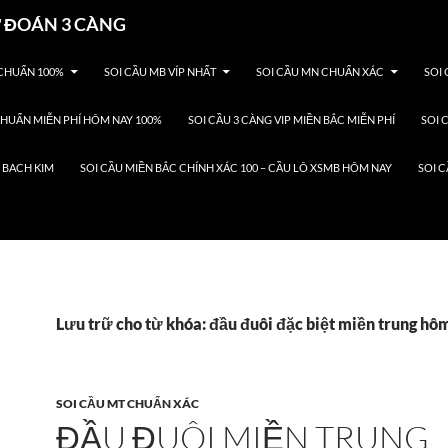
Ự ĐOÁN 3 CÀNG
 CHUẨN 100%
SOI CẦU MB VÍP NHẤT
SOI CẦU MN CHUẨN XÁC
SOI
CHUẨN MIỄN PHÍ HÔM NAY 100%
SOI CẦU 3 CÀNG VIP MIỀN BẮC MIỄN PHÍ
SOI 
 BACH KIM
SOI CẦU MIỀN BẮC CHÍNH XÁC 100 – CẦU LÔ XSMB HÔM NAY
SOI 
Lưu trữ cho từ khóa: đầu đuôi đặc biệt miền trung hô
SOI CẦU MT CHUẨN XÁC
ĐẦU ĐUÔI MIỀN TRUNG