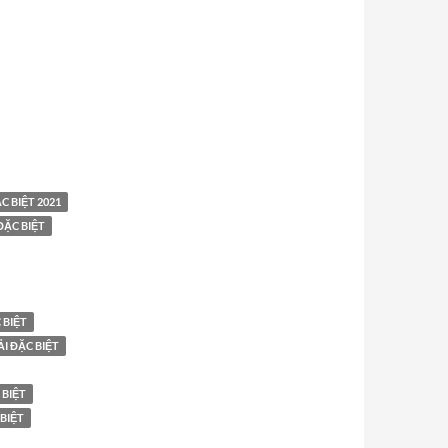
C BIỆT 2021
ĐẶC BIỆT
 BIỆT
I ĐẶC BIỆT
 BIỆT
 BIỆT