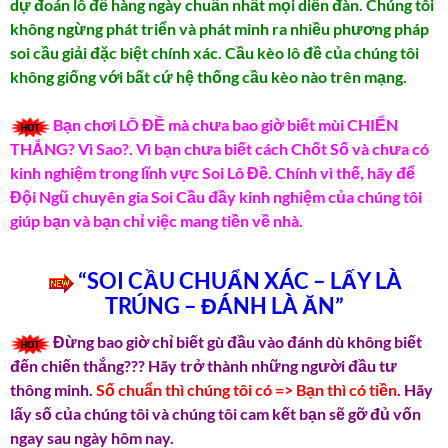
dự đoán lô đề hàng ngày chuẩn nhất mọi diễn đàn. Chúng tôi
không ngừng phát triển và phát minh ra nhiều phương pháp
soi cầu giải đặc biệt chính xác. Cầu kèo lô đề của chúng tôi
không giống với bất cứ hệ thống cầu kèo nào trên mạng.
Bạn chơi LÔ ĐỀ mà chưa bao giờ biết mùi CHIẾN
THẮNG? Vì Sao?. Vì bạn chưa biết cách Chốt Số và chưa có
kinh nghiệm trong lĩnh vực Soi Lô Đề. Chính vì thế, hãy để
Đội Ngũ chuyên gia Soi Cầu đầy kinh nghiệm của chúng tôi
giúp bạn và bạn chỉ việc mang tiền về nhà.
“SOI CẦU CHUẨN XÁC – LẤY LÀ
TRÚNG – ĐÁNH LÀ ĂN”
Đừng bao giờ chỉ biết gù đầu vào đánh dù không biết
đến chiến thắng??? Hãy trở thành những người đầu tư
thông minh.
Số chuẩn thì chúng tôi có => Bạn thì có tiền
. Hãy
lấy số của chúng tôi và chúng tôi cam kết bạn sẽ gỡ đủ vốn
ngay sau ngày hôm nay.