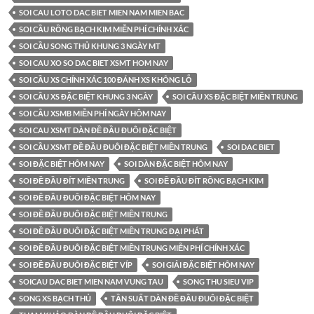
SOI CAU LOTO DAC BIET MIEN NAM MIEN BAC
SOI CẦU RỒNG BẠCH KIM MIỄN PHÍ CHÍNH XÁC
SOI CẦU SONG THỦ KHUNG 3 NGÀY MT
SOI CAU XO SO DAC BIET XSMT HOM NAY
SOI CẦU XS CHÍNH XÁC 100 ĐÁNH XS KHÔNG LỖ
SOI CẦU XS ĐẶC BIỆT KHUNG 3 NGÀY
SOI CẦU XS ĐẶC BIỆT MIỀN TRUNG
SOI CẦU XSMB MIỄN PHÍ NGÀY HÔM NAY
SOI CAU XSMT DÀN ĐỀ ĐẦU ĐUÔI ĐẶC BIỆT
SOI CẦU XSMT ĐỀ ĐẦU ĐUÔI ĐẶC BIỆT MIỀN TRUNG
SOI DAC BIET
SOI ĐẶC BIỆT HÔM NAY
SOI DÀN ĐẶC BIỆT HÔM NAY
SOI ĐỀ ĐẦU ĐÍT MIỀN TRUNG
SOI ĐỀ ĐẦU ĐÍT RỒNG BẠCH KIM
SOI ĐỀ ĐẦU ĐUÔI ĐẶC BIỆT HÔM NAY
SOI ĐỀ ĐẦU ĐUÔI ĐẶC BIỆT MIỀN TRUNG
SOI ĐỀ ĐẦU ĐUÔI ĐẶC BIỆT MIỀN TRUNG ĐẠI PHÁT
SOI ĐỀ ĐẦU ĐUÔI ĐẶC BIỆT MIỀN TRUNG MIỄN PHÍ CHÍNH XÁC
SOI ĐỀ ĐẦU ĐUÔI ĐẶC BIỆT VÍP
SOI GIẢI ĐẶC BIỆT HÔM NAY
SOICAU DAC BIET MIEN NAM VUNG TAU
SONG THU SIEU VIP
SONG XS BẠCH THỦ
TẦN SUẤT DÀN ĐỀ ĐẦU ĐUÔI ĐẶC BIỆT