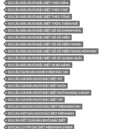
SOI CẦU ĐẦU ĐUÔI ĐẶC BIỆT THEO NĂM
SOI CẦU ĐẦU ĐUÔI ĐẶC BIỆT THEO THỨ
SOI CẦU ĐẦU ĐUÔI ĐẶC BIỆT THEO TỔNG
SOI CẦU ĐẦU ĐUÔI ĐẶC BIỆT THỪA THIÊN HUẾ
SOI CẦU ĐẦU ĐUÔI ĐẶC BIỆT XỔ SỐ KHÁNH HÒA
SOI CẦU ĐẦU ĐUÔI ĐẶC BIỆT XỔ SỐ MIỀN
SOI CẦU ĐẦU ĐUÔI ĐẶC BIỆT XỔ SỐ MIỀN TRUNG
SOI CẦU ĐẦU ĐUÔI ĐẶC BIỆT XỔ SỐ MIỀN TRUNG HÔM NAY
SOI CẦU ĐẦU ĐUÔI ĐẶC BIỆT XỔ SỐ QUẢNG NGÃI
SOI CẦU ĐẦU ĐUÔI ĐẶC BIỆT XS ĐÀ NẴNG
SOI CẦU DỰ ĐOÁN XSMB CHÍNH XÁC 100
SOI CẦU GẢI ĐẦU ĐUÔI ĐẶC BIỆT MT
SOI CẦU GẢI ĐẦU ĐUÔI ĐẶC BIỆT NUÔI
SOI CẦU GẢI ĐẦU ĐUÔI ĐẶC BIỆT NUÔI KHUNG 3 NGÀY
SOI CẦU GẢI ĐẦU ĐUÔI ĐẶC BIỆT VIP
SOI CAU GIAI DAU DUOI DAC BIET MIEN NAM 24H
SOI CAU KEP DAU DUOI DAC BIET MIEN NAM
SOI CẦU KẾT QUẢ ĐẦU ĐUÔI ĐẶC BIỆT
SOI CAU LO VIP DAC BIET MIEN NAM 3 MIEN