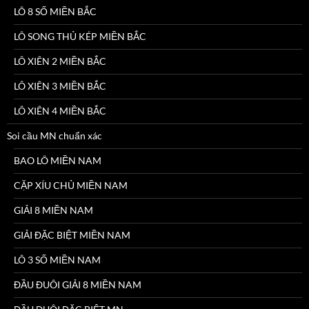
LÔ 8 SỐ MIỀN BẮC
LÔ SONG THỦ KÉP MIỀN BẮC
LÔ XIÊN 2 MIỀN BẮC
LÔ XIÊN 3 MIỀN BẮC
LÔ XIÊN 4 MIỀN BẮC
Soi cầu MN chuẩn xác
BAO LÔ MIỀN NAM
CẶP XÍU CHỦ MIỀN NAM
GIẢI 8 MIỀN NAM
GIẢI ĐẶC BIỆT MIỀN NAM
LÔ 3 SỐ MIỀN NAM
ĐẦU ĐUÔI GIẢI 8 MIỀN NAM