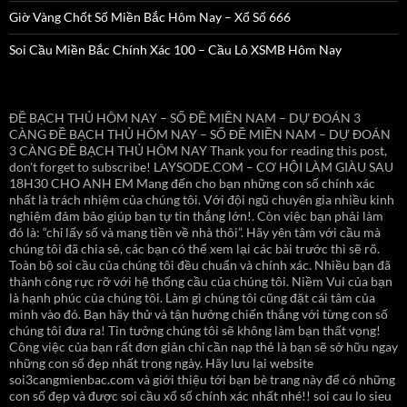
Giờ Vàng Chốt Số Miền Bắc Hôm Nay – Xổ Số 666
Soi Cầu Miền Bắc Chính Xác 100 – Cầu Lô XSMB Hôm Nay
ĐỀ BẠCH THỦ HÔM NAY – SỐ ĐỀ MIỀN NAM – DỰ ĐOÁN 3
CÀNG ĐỀ BẠCH THỦ HÔM NAY – SỐ ĐỀ MIỀN NAM – DỰ ĐOÁN
3 CÀNG ĐỀ BẠCH THỦ HÔM NAY Thank you for reading this post,
don't forget to subscribe! LAYSODE.COM – CƠ HỘI LÀM GIÀU SAU
18H30 CHO ANH EM Mang đến cho bạn những con số chính xác
nhất là trách nhiệm của chúng tôi. Với đội ngũ chuyên gia nhiều kinh
nghiệm đảm bảo giúp bạn tự tin thắng lớn!. Còn việc bạn phải làm
đó là: “chỉ lấy số và mang tiền về nhà thôi”. Hãy yên tâm với cầu mà
chúng tôi đã chia sẻ, các bạn có thể xem lại các bài trước thì sẽ rõ.
Toàn bộ soi cầu của chúng tôi đều chuẩn và chính xác. Nhiều bạn đã
thành công rực rỡ với hệ thống cầu của chúng tôi. Niềm Vui của bạn
là hạnh phúc của chúng tôi. Làm gì chúng tôi cũng đặt cái tâm của
mình vào đó. Bạn hãy thử và tận hưởng chiến thắng với từng con số
chúng tôi đưa ra! Tin tưởng chúng tôi sẽ không làm bạn thất vọng!
Công việc của bạn rất đơn giản chỉ cần nạp thẻ là bạn sẽ sở hữu ngay
những con số đẹp nhất trong ngày. Hãy lưu lại website
soi3cangmienbac.com và giới thiệu tới bạn bè trang này để có những
con số đẹp và được soi cầu xổ số chính xác nhất nhé!! soi cau lo sieu