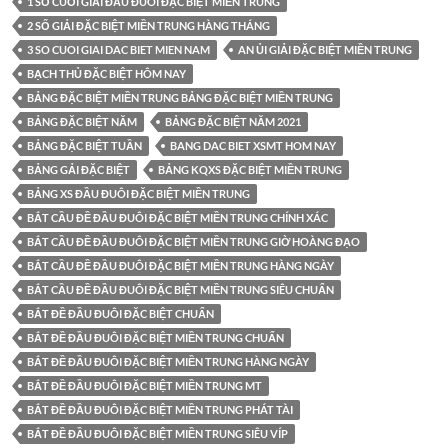
1 SỐ CUỐI GIẢI ĐẦU ĐUÔI ĐẶC BIỆT MIỀN TRUNG
2 SỐ GIẢI ĐẶC BIỆT MIỀN TRUNG HÀNG THÁNG
3 SO CUOI GIAI DAC BIET MIEN NAM
AN ỦI GIẢI ĐẶC BIỆT MIỀN TRUNG
BẠCH THỦ ĐẶC BIỆT HÔM NAY
BẢNG ĐẶC BIỆT MIỀN TRUNG BẢNG ĐẶC BIỆT MIỀN TRUNG
BẢNG ĐẶC BIỆT NĂM
BẢNG ĐẶC BIỆT NĂM 2021
BẢNG ĐẶC BIỆT TUẦN
BANG DAC BIET XSMT HOM NAY
BẢNG GẢI ĐẶC BIỆT
BẢNG KQXS ĐẶC BIỆT MIỀN TRUNG
BẢNG XS ĐẦU ĐUÔI ĐẶC BIỆT MIỀN TRUNG
BẮT CẦU ĐỀ ĐẦU ĐUÔI ĐẶC BIỆT MIỀN TRUNG CHÍNH XÁC
BẮT CẦU ĐỀ ĐẦU ĐUÔI ĐẶC BIỆT MIỀN TRUNG GIỜ HOÀNG ĐẠO
BẮT CẦU ĐỀ ĐẦU ĐUÔI ĐẶC BIỆT MIỀN TRUNG HÀNG NGÀY
BẮT CẦU ĐỀ ĐẦU ĐUÔI ĐẶC BIỆT MIỀN TRUNG SIÊU CHUẨN
BẮT ĐỀ ĐẦU ĐUÔI ĐẶC BIỆT CHUẨN
BẮT ĐỀ ĐẦU ĐUÔI ĐẶC BIỆT MIỀN TRUNG CHUẨN
BẮT ĐỀ ĐẦU ĐUÔI ĐẶC BIỆT MIỀN TRUNG HÀNG NGÀY
BẮT ĐỀ ĐẦU ĐUÔI ĐẶC BIỆT MIỀN TRUNG MT
BẮT ĐỀ ĐẦU ĐUÔI ĐẶC BIỆT MIỀN TRUNG PHÁT TÀI
BẮT ĐỀ ĐẦU ĐUÔI ĐẶC BIỆT MIỀN TRUNG SIÊU VÍP