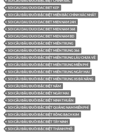
SOI CẦU ĐẦU ĐUÔI ĐẶC BIỆT CHÍNH XÁC
SOI CAU DAU DUOI DAC BIET KEP
SOI CẦU ĐẦU ĐUÔI ĐẶC BIỆT MIỀN BẮC CHÍNH XÁC NHẤT
SOI CAU DAU DUOI DAC BIET MIEN NAM 24H
SOI CAU DAU DUOI DAC BIET MIEN NAM 368
SOI CAU DAU DUOI DAC BIET MIEN NAM BD
SOI CẦU ĐẦU ĐUÔI ĐẶC BIỆT MIỀN TRUNG
SOI CAU ĐẦU ĐUÔI ĐẶC BIỆT MIỀN TRUNG 366
SOI CẦU ĐẦU ĐUÔI ĐẶC BIỆT MIỀN TRUNG LÂU CHƯA VỀ
SOI CẦU ĐẦU ĐUÔI ĐẶC BIỆT MIỀN TRUNG MIỄN PHÍ
SOI CẦU ĐẦU ĐUÔI ĐẶC BIỆT MIỀN TRUNG NGÀY MAI
SOI CẦU ĐẦU ĐUÔI ĐẶC BIỆT MIỀN TRUNG XS ĐÀ NẴNG
SOI CẦU ĐẦU ĐUÔI ĐẶC BIỆT NĂM
SOI CẦU ĐẦU ĐUÔI ĐẶC BIỆT NGÀY MAI
SOI CẦU ĐẦU ĐUÔI ĐẶC BIỆT NINH THUẬN
SOI CẦU ĐẦU ĐUÔI ĐẶC BIỆT QUẢNG NAM MIỄN PHÍ
SOI CẦU ĐẦU ĐUÔI ĐẶC BIỆT RỒNG BẠCH KIM
SOI CẦU ĐẦU ĐUÔI ĐẶC BIỆT TÂY NINH
SOI CẦU ĐẦU ĐUÔI ĐẶC BIỆT THÀNH PHỐ