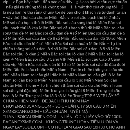
vip —> Bạn hãy nhớ – tiền nào của đấy – giá cao bởi vì cầu cực chuẩn
– nếu giá rẻ chúng tôi sẽ không bán – 1 là mất thớ của chúng tôi – 2
là nếu bán rẻ thà rằng chúng tôi để bán cho ít khách và tự đánh tự ăn
– vậy thôi! Soi cầu chuẩn Miền Bắc vip soi cầu bạch thủ lô 2 nháy
MB soi cầu bạch thủ lô Miền Bắc soi cầu song thủ lô Miền Bắc soi
cầu bạch thủ lô kép Miền Bắc soi cầu bạch thủ đề Miền Bắc soi cầu
song thủ đề Miền Bắc soi cầu dàn đề 4 số Miền Bắc soi cầu dàn đề 6
số Miền Bắc soi cầu dàn đề 8 số Miền Bắc soi cầu dàn đề 10 số Miền
Bắc soi cầu dàn lô 4 số Miền Bắc Soi cầu chuẩn Miền Bắc – Tự tin
chiến thắng soi cầu dàn lô 6 số Miền Bắc soi cầu dàn lô 8 số Miền
Bắc soi cầu lô xiên 2 Miền Bắc soi cầu lô xiên 3 Miền Bắc soi cầu lô
xiên 4 Miền Bắc soi cầu 3 Càng VIP Miền Bắc soi cầu Cặp 3 Càng
siêu vip Miền Bắc soi cầu dàn lô 10 số Miền Bắc soi cầu đề đầu đuôi
Miền Bắc Soi cầu chuẩn Miền Nam – Tự tin chiến thắng soi cầu xỉu
chủ Miền Nam soi cầu giải đặc biệt Miền Nam soi cầu giải 8 Miền
Nam soi cầu bao lô Miền Nam soi cầu lô 3 sô Miền Nam Soi cầu
chuẩn Miền Trung – Tự tin chiến thắng soi cầu xỉu chủ Miền Trung
soi cầu giải đặc biệt Miền Trung soi cầu giải 8 Miền Trung soi cầu
bao lô Miền Trung soi cầu lô 3 số Miền Trung TOP 5 WEB LẤY SỐ
CHUẨN HIỆN NAY – ĐỀ BẠCH THỦ HÔM NAY
CHUYENSOI3CANG.COM – SỐ CHUẨN CTY SOI CẦU 3 MIỀN
XSMB3CANG.COM – CẦU CHUẨN TUYỆT MẬT
THANHSOICAU3MIEN.COM – NHẬN LÔ 2 NHÁY VÀO BỜ 100%
BACANGXSMB.COM – KHÔNG TRÚNG HOÀN TIỀN LUÔN VÀ
NGAY LAYSODE.COM – CƠ HỘI LÀM GIÀU SAU 18H30 CHO ANH