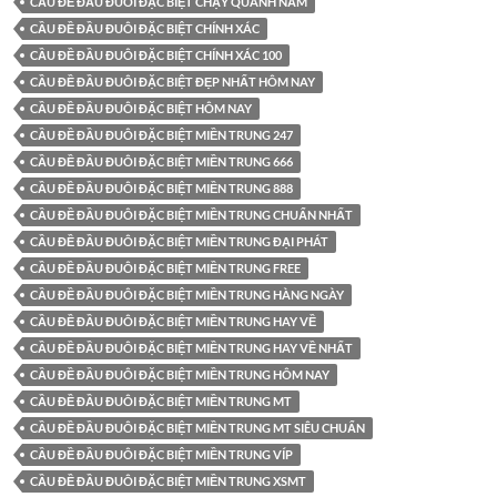
CẦU ĐỀ ĐẦU ĐUÔI ĐẶC BIỆT CHẠY QUANH NĂM
CẦU ĐỀ ĐẦU ĐUÔI ĐẶC BIỆT CHÍNH XÁC
CẦU ĐỀ ĐẦU ĐUÔI ĐẶC BIỆT CHÍNH XÁC 100
CẦU ĐỀ ĐẦU ĐUÔI ĐẶC BIỆT ĐẸP NHẤT HÔM NAY
CẦU ĐỀ ĐẦU ĐUÔI ĐẶC BIỆT HÔM NAY
CẦU ĐỀ ĐẦU ĐUÔI ĐẶC BIỆT MIỀN TRUNG 247
CẦU ĐỀ ĐẦU ĐUÔI ĐẶC BIỆT MIỀN TRUNG 666
CẦU ĐỀ ĐẦU ĐUÔI ĐẶC BIỆT MIỀN TRUNG 888
CẦU ĐỀ ĐẦU ĐUÔI ĐẶC BIỆT MIỀN TRUNG CHUẨN NHẤT
CẦU ĐỀ ĐẦU ĐUÔI ĐẶC BIỆT MIỀN TRUNG ĐẠI PHÁT
CẦU ĐỀ ĐẦU ĐUÔI ĐẶC BIỆT MIỀN TRUNG FREE
CẦU ĐỀ ĐẦU ĐUÔI ĐẶC BIỆT MIỀN TRUNG HÀNG NGÀY
CẦU ĐỀ ĐẦU ĐUÔI ĐẶC BIỆT MIỀN TRUNG HAY VỀ
CẦU ĐỀ ĐẦU ĐUÔI ĐẶC BIỆT MIỀN TRUNG HAY VỀ NHẤT
CẦU ĐỀ ĐẦU ĐUÔI ĐẶC BIỆT MIỀN TRUNG HÔM NAY
CẦU ĐỀ ĐẦU ĐUÔI ĐẶC BIỆT MIỀN TRUNG MT
CẦU ĐỀ ĐẦU ĐUÔI ĐẶC BIỆT MIỀN TRUNG MT SIÊU CHUẨN
CẦU ĐỀ ĐẦU ĐUÔI ĐẶC BIỆT MIỀN TRUNG VÍP
CẦU ĐỀ ĐẦU ĐUÔI ĐẶC BIỆT MIỀN TRUNG XSMT