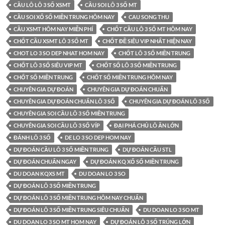
CẦU LÔ LÔ 3 SỐ XSMT
CẦU SOI LÔ 3 SỐ MT
CẦU SOI XỔ SỐ MIỀN TRUNG HÔM NAY
CAU SONG THU
CẦU XSMT HÔM NAY MIỄN PHÍ
CHỐT CẦU LÔ 3 SỐ MT HÔM NAY
CHỐT CẦU XSMT LÔ 3 SỐ MT
CHỐT ĐỀ SIÊU VIP NHẤT HIỆN NAY
CHOT LO 3 SO DEP NHAT HOM NAY
CHỐT LÔ 3 SỐ MIỀN TRUNG
CHỐT LÔ 3 SỐ SIÊU VIP MT
CHỐT SỐ LÔ 3 SỐ MIỀN TRUNG
CHỐT SỐ MIỀN TRUNG
CHỐT SỐ MIỀN TRUNG HÔM NAY
CHUYÊN GIA DỰ ĐOÁN
CHUYÊN GIA DỰ ĐOÁN CHUẨN
CHUYÊN GIA DỰ ĐOÁN CHUẨN LÔ 3 SỐ
CHUYÊN GIA DỰ ĐOÁN LÔ 3 SỐ
CHUYÊN GIA SOI CẦU LÔ 3 SỐ MIỀN TRUNG
CHUYÊN GIA SOI CẦU LÔ 3 SỐ VÍP
ĐẠI PHÁ CHỦ LÔ ĂN LỚN
ĐÁNH LÔ 3 SỐ
DE LO 3 SO DEP HOM NAY
DỰ ĐOÁN CẦU LÔ 3 SỐ MIỀN TRUNG
DỰ ĐOÁN CẦU STL
DỰ ĐOÁN CHUẨN NGAY
DỰ ĐOÁN KQ XỔ SỐ MIỀN TRUNG
DU DOAN KQXS MT
DU DOAN LO 3 SO
DỰ ĐOÁN LÔ 3 SỐ MIỀN TRUNG
DỰ ĐOÁN LÔ 3 SỐ MIỀN TRUNG HÔM NAY CHUẨN
DỰ ĐOÁN LÔ 3 SỐ MIỀN TRUNG SIÊU CHUẨN
DU DOAN LO 3 SO MT
DU DOAN LO 3 SO MT HOM NAY
DỰ ĐOÁN LÔ 3 SỐ TRÚNG LỚN