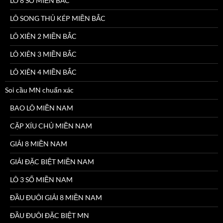
LÔ 8 SỐ MIỀN BẮC
LÔ SONG THỦ KÉP MIỀN BẮC
LÔ XIÊN 2 MIỀN BẮC
LÔ XIÊN 3 MIỀN BẮC
LÔ XIÊN 4 MIỀN BẮC
Soi cầu MN chuẩn xác
BAO LÔ MIỀN NAM
CẶP XÍU CHỦ MIỀN NAM
GIẢI 8 MIỀN NAM
GIẢI ĐẶC BIỆT MIỀN NAM
LÔ 3 SỐ MIỀN NAM
ĐẦU ĐUÔI GIẢI 8 MIỀN NAM
ĐẦU ĐUÔI ĐẶC BIỆT MN