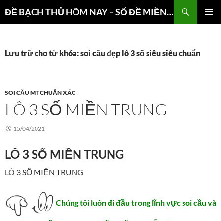
Chuyển
Tìm
ĐỀ BẠCH THỦ HÔM NAY – SỐ ĐỀ MIỀN NAM – DỰ ĐOÁN 3 CÀNG
đến
kiếm
TRÌNH
nội
ĐƠN CƠ
dung
SỞ
Lưu trữ cho từ khóa: soi cầu đẹp lô 3 số siêu siêu chuẩn
SOI CẦU MT CHUẨN XÁC
LÔ 3 SỐ MIỀN TRUNG
15/04/2021
LÔ 3 SỐ MIỀN TRUNG
LÔ 3 SỐ MIỀN TRUNG
Chúng tôi luôn đi đầu trong lĩnh vực soi cầu và