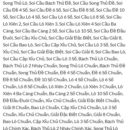
Song Thủ Lô, Soi Cầu Bạch Thủ Đề, Soi Cầu Song Thủ Đề, Soi
Cầu Đề 4 Số, Soi Cầu Đề 6 Số, Soi Cầu Đề 8 Số, Soi Cầu Đề 10
Số, Soi Cầu Lô 4 Số, Soi Cầu Lô 6 Số, Soi Cầu Lô 8 Số, Soi Cầu
Lô Xiên 2, Soi Cầu Lô Xiên 3, Soi Cầu Lô Xiên 4 Soi Cầu Ba
Càng, Soi Cầu Ba Càng 2 Số, Soi Cầu Lô 10 Số, Soi Cầu Đề Đầu
Đuôi, Soi Cầu Xỉu Chủ, Soi Cầu Giải Đặc Biệt, Soi Cầu Giải 8,
Soi Cầu Bao Lô, Soi Cầu Cặp Xỉu Chủ, Soi Cầu Lô 3 Số, Soi Cầu
Xỉu Chủ, Soi Cầu Giải Đặc Biệt, Soi Cầu Giải 8, Soi Cầu Bao Lô,
Soi Cầu Cặp Xỉu Chủ, Soi Cầu Lô 3 Số, Bạch Thủ Lô Chuẩn,
Bạch Thủ Lô 2 Nháy Chuẩn, Song Thủ Lô Chuẩn, Bạch Thủ Đề
Chuẩn, Song Thủ Đề Chuẩn, Đề 4 Số Chuẩn, Đề 6 Số Chuẩn,
Đề 8 Số Chuẩn, Đề 10 Số Chuẩn, Lô 4 Số Chuẩn, Lô 6 Số
Chuẩn, Lô 8 Số Chuẩn, Lô Xiên 2 Chuẩn, Lô Xiên 3 Chuẩn, Lô
Xiên 4 Ba Càng Chuẩn, Ba Càng 2 Số Chuẩn, Lô 10 Số Chuẩn,
Đề Đầu Đuôi Chuẩn, Xỉu Chủ Chuẩn, Giải Đặc Biệt Chuẩn,
Giải 8 Chuẩn, Bao Lô Chuẩn, Cặp Xỉu Chủ Chuẩn, Lô 3 Số
Chuẩn, Xỉu Chủ Chuẩn, Giải Đặc Biệt Chuẩn, Giải 8 Chuẩn,
Bao Lô Chuẩn, Cặp Xỉu Chủ Chuẩn, Lô 3 Số Chuẩn, Bạch Thủ
Lô Chính Xác, Bạch Thủ Lô 2 Nháy Chính Xác, Song Thủ Lô