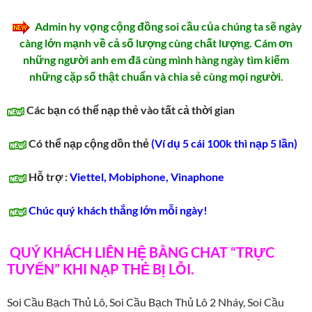
Admin hy vọng cộng đồng soi cầu của chúng ta sẽ ngày
càng lớn mạnh về cả số lượng cùng chất lượng. Cám ơn
những người anh em đã cùng mình hàng ngày tìm kiếm
những cặp số thật chuẩn và chia sẻ cùng mọi người.
Các bạn có thể nạp thẻ vào tất
cả thời gian
Có thể nạp cộng dồn thẻ
(Ví dụ 5 cái 100k thì nạp 5 lần)
Hỗ trợ :
Viettel, Mobiphone, Vinaphone
Chúc quý khách thắng lớn mỗi ngày!
QUÝ KHÁCH LIÊN HỆ BẰNG CHAT “TRỰC
TUYẾN” KHI NẠP THẺ BỊ LỖI.
Soi Cầu Bạch Thủ Lô, Soi Cầu Bạch Thủ Lô 2 Nháy, Soi Cầu