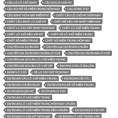
CẦU LÔ LÔ 3 SỐ XSMT
CẦU SOI LÔ 3 SỐ MT
CẦU SOI XỔ SỐ MIỀN TRUNG HÔM NAY
CAU SONG THU
CẦU XSMT HÔM NAY MIỄN PHÍ
CHỐT CẦU LÔ 3 SỐ MT HÔM NAY
CHỐT CẦU XSMT LÔ 3 SỐ MT
CHỐT ĐỀ SIÊU VIP NHẤT HIỆN NAY
CHOT LO 3 SO DEP NHAT HOM NAY
CHỐT LÔ 3 SỐ MIỀN TRUNG
CHỐT LÔ 3 SỐ SIÊU VIP MT
CHỐT SỐ LÔ 3 SỐ MIỀN TRUNG
CHỐT SỐ MIỀN TRUNG
CHỐT SỐ MIỀN TRUNG HÔM NAY
CHUYÊN GIA DỰ ĐOÁN
CHUYÊN GIA DỰ ĐOÁN CHUẨN
CHUYÊN GIA DỰ ĐOÁN CHUẨN LÔ 3 SỐ
CHUYÊN GIA DỰ ĐOÁN LÔ 3 SỐ
CHUYÊN GIA SOI CẦU LÔ 3 SỐ MIỀN TRUNG
CHUYÊN GIA SOI CẦU LÔ 3 SỐ VÍP
ĐẠI PHÁ CHỦ LÔ ĂN LỚN
ĐÁNH LÔ 3 SỐ
DE LO 3 SO DEP HOM NAY
DỰ ĐOÁN CẦU LÔ 3 SỐ MIỀN TRUNG
DỰ ĐOÁN CẦU STL
DỰ ĐOÁN CHUẨN NGAY
DỰ ĐOÁN KQ XỔ SỐ MIỀN TRUNG
DU DOAN KQXS MT
DU DOAN LO 3 SO
DỰ ĐOÁN LÔ 3 SỐ MIỀN TRUNG
DỰ ĐOÁN LÔ 3 SỐ MIỀN TRUNG HÔM NAY CHUẨN
DỰ ĐOÁN LÔ 3 SỐ MIỀN TRUNG SIÊU CHUẨN
DU DOAN LO 3 SO MT
DU DOAN LO 3 SO MT HOM NAY
DỰ ĐOÁN LÔ 3 SỐ TRÚNG LỚN