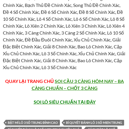
Chính Xác, Bạch Thủ Đề Chính Xác, Song Thủ Đề Chính Xác,
Đề 4 Số Chính Xác, Đề 6 Số Chính Xác, Đề 8 Số Chính Xác, Đề
10 Số Chính Xác, Lô 4 Số Chính Xác, Lô 6 Số Chính Xác, Lô 8 Số
Chính Xác, Lô Xiên 2 Chính Xác, Lô Xiên 3 Chính Xác, Lô Xiên 4
Chính Xác, 3 Càng Chính Xác, 3 Càng 2 Số Chính Xác, Lô 10 Số
Chính Xác, Đề Đầu Đuôi Chính Xác, Xỉu Chủ Chính Xác, Giải
Đặc Biệt Chính Xác, Giải 8 Chính Xác, Bao Lô Chính Xác, Cặp
Xỉu Chủ Chính Xác, Lô 3 Số Chính Xác, Xỉu Chủ Chính Xác, Giải
Đặc Biệt Chính Xác, Giải 8 Chính Xác, Bao Lô Chính Xác, Cặp
Xỉu Chủ Chính Xác, Lô 3 Số Chính Xác
QUAY LẠI TRANG CHỦ
SOI CẦU 3 CÀNG HÔM NAY – BA
CÀNG CHUẨN – CHỐT 3 CÀNG
SOI LÔ SIÊU CHUẨN TẠI ĐÂY
BẬT MÍ LÔ 3 SỐ TRUNG ĐỈNH CAO
BÍ QUYẾT ĐÁNH LÔ 3 SỐ MIEN TRUNG