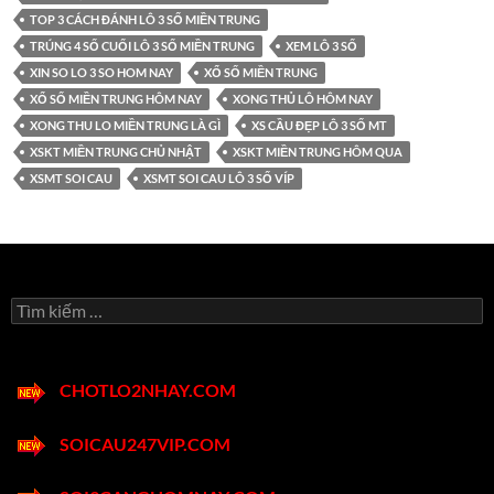
TOP 3 CÁCH ĐÁNH LÔ 3 SỐ MIỀN TRUNG
TRÚNG 4 SỐ CUỐI LÔ 3 SỐ MIỀN TRUNG
XEM LÔ 3 SỐ
XIN SO LO 3 SO HOM NAY
XỔ SỐ MIỀN TRUNG
XỔ SỐ MIỀN TRUNG HÔM NAY
XONG THỦ LÔ HÔM NAY
XONG THU LO MIỀN TRUNG LÀ GÌ
XS CẦU ĐẸP LÔ 3 SỐ MT
XSKT MIỀN TRUNG CHỦ NHẬT
XSKT MIỀN TRUNG HÔM QUA
XSMT SOI CAU
XSMT SOI CAU LÔ 3 SỐ VÍP
Tìm
kiếm
cho:
CHOTLO2NHAY.COM
SOICAU247VIP.COM