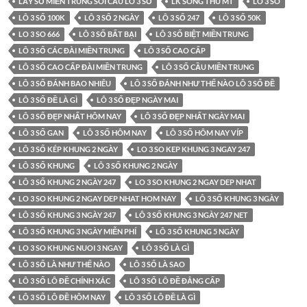
LẤY SỐ MIỀN TRUNG SOI CẦU LÔ 3 SỐ
LK SONG THU MT
LO 3 SO
LÔ 3 SỐ 100K
LÔ 3 SỐ 2 NGÀY
LÔ 3 SỐ 247
LÔ 3 SỐ 50K
LO 3 SO 666
LÔ 3 SỐ BẤT BẠI
LÔ 3 SỐ BIỆT MIỀN TRUNG
LÔ 3 SỐ CÁC ĐÀI MIỀN TRUNG
LÔ 3 SỐ CAO CẤP
LÔ 3 SỐ CAO CẤP ĐÀI MIỀN TRUNG
LÔ 3 SỐ CẦU MIỀN TRUNG
LÔ 3 SỐ ĐÁNH BAO NHIÊU
LÔ 3 SỐ ĐÁNH NHƯ THẾ NÀO LÔ 3 SỐ ĐỀ
LÔ 3 SỐ ĐỀ LÀ GÌ
LÔ 3 SỐ ĐẸP NGÀY MAI
LÔ 3 SỐ ĐẸP NHẤT HÔM NAY
LÔ 3 SỐ ĐẸP NHẤT NGÀY MAI
LÔ 3 SỐ GAN
LÔ 3 SỐ HÔM NAY
LÔ 3 SỐ HÔM NAY VÍP
LÔ 3 SỐ KÉP KHUNG 2 NGÀY
LO 3 SO KEP KHUNG 3 NGAY 247
LÔ 3 SỐ KHUNG
LÔ 3 SỐ KHUNG 2 NGÀY
LÔ 3 SỐ KHUNG 2 NGÀY 247
LO 3 SO KHUNG 2 NGAY DEP NHAT
LO 3 SO KHUNG 2 NGAY DEP NHAT HOM NAY
LÔ 3 SỐ KHUNG 3 NGÀY
LÔ 3 SỐ KHUNG 3 NGÀY 247
LÔ 3 SỐ KHUNG 3 NGÀY 247 NET
LÔ 3 SỐ KHUNG 3 NGÀY MIỄN PHÍ
LÔ 3 SỐ KHUNG 5 NGÀY
LO 3 SO KHUNG NUOI 3 NGAY
LÔ 3 SỐ LÀ GÌ
LÔ 3 SỐ LÀ NHƯ THẾ NÀO
LÔ 3 SỐ LÀ SAO
LÔ 3 SỐ LÔ ĐỀ CHÍNH XÁC
LÔ 3 SỐ LÔ ĐỀ ĐẲNG CẤP
LÔ 3 SỐ LÔ ĐỀ HÔM NAY
LÔ 3 SỐ LÔ ĐỀ LÀ GÌ