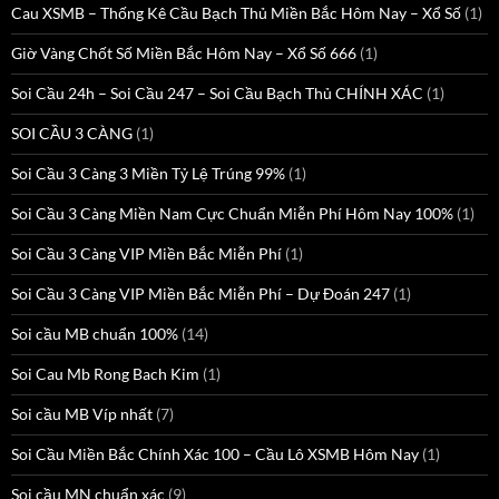
Cau XSMB – Thống Kê Cầu Bạch Thủ Miền Bắc Hôm Nay – Xổ Số
(1)
Giờ Vàng Chốt Số Miền Bắc Hôm Nay – Xổ Số 666
(1)
Soi Cầu 24h – Soi Cầu 247 – Soi Cầu Bạch Thủ CHÍNH XÁC
(1)
SOI CẦU 3 CÀNG
(1)
Soi Cầu 3 Càng 3 Miền Tỷ Lệ Trúng 99%
(1)
Soi Cầu 3 Càng Miền Nam Cực Chuẩn Miễn Phí Hôm Nay 100%
(1)
Soi Cầu 3 Càng VIP Miền Bắc Miễn Phí
(1)
Soi Cầu 3 Càng VIP Miền Bắc Miễn Phí – Dự Đoán 247
(1)
Soi cầu MB chuẩn 100%
(14)
Soi Cau Mb Rong Bach Kim
(1)
Soi cầu MB Víp nhất
(7)
Soi Cầu Miền Bắc Chính Xác 100 – Cầu Lô XSMB Hôm Nay
(1)
Soi cầu MN chuẩn xác
(9)