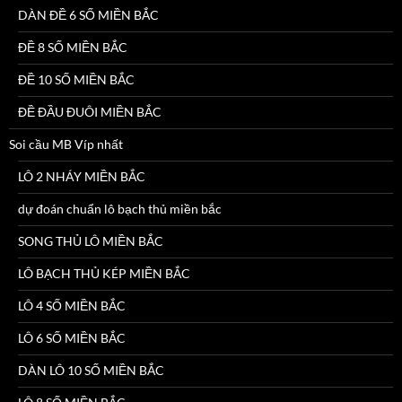
DÀN ĐỀ 6 SỐ MIỀN BẮC
ĐỀ 8 SỐ MIỀN BẮC
ĐỀ 10 SỐ MIỀN BẮC
ĐỀ ĐẦU ĐUÔI MIỀN BẮC
Soi cầu MB Víp nhất
LÔ 2 NHÁY MIỀN BẮC
dự đoán chuẩn lô bạch thủ miền bắc
SONG THỦ LÔ MIỀN BẮC
LÔ BẠCH THỦ KÉP MIỀN BẮC
LÔ 4 SỐ MIỀN BẮC
LÔ 6 SỐ MIỀN BẮC
DÀN LÔ 10 SỐ MIỀN BẮC