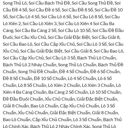
Song Thủ Lô, Soi Cầu Bạch Thủ Đề, Soi Cầu Song Thủ Đề, Soi
Cầu Đề 4 Số, Soi Cầu Đề 6 Số, Soi Cầu Đề 8 Số, Soi Cầu Đề 10
Số, Soi Cầu Lô 4 Số, Soi Cầu Lô 6 Số, Soi Cầu Lô 8 Số, Soi Cầu
Lô Xiên 2, Soi Cầu Lô Xiên 3, Soi Cầu Lô Xiên 4 Soi Cầu Ba
Càng, Soi Cầu Ba Càng 2 Số, Soi Cầu Lô 10 Số, Soi Cầu Đề Đầu
Đuôi, Soi Cầu Xỉu Chủ, Soi Cầu Giải Đặc Biệt, Soi Cầu Giải 8,
Soi Cầu Bao Lô, Soi Cầu Cặp Xỉu Chủ, Soi Cầu Lô 3 Số, Soi Cầu
Xỉu Chủ, Soi Cầu Giải Đặc Biệt, Soi Cầu Giải 8, Soi Cầu Bao Lô,
Soi Cầu Cặp Xỉu Chủ, Soi Cầu Lô 3 Số, Bạch Thủ Lô Chuẩn,
Bạch Thủ Lô 2 Nháy Chuẩn, Song Thủ Lô Chuẩn, Bạch Thủ Đề
Chuẩn, Song Thủ Đề Chuẩn, Đề 4 Số Chuẩn, Đề 6 Số Chuẩn,
Đề 8 Số Chuẩn, Đề 10 Số Chuẩn, Lô 4 Số Chuẩn, Lô 6 Số
Chuẩn, Lô 8 Số Chuẩn, Lô Xiên 2 Chuẩn, Lô Xiên 3 Chuẩn, Lô
Xiên 4 Ba Càng Chuẩn, Ba Càng 2 Số Chuẩn, Lô 10 Số Chuẩn,
Đề Đầu Đuôi Chuẩn, Xỉu Chủ Chuẩn, Giải Đặc Biệt Chuẩn,
Giải 8 Chuẩn, Bao Lô Chuẩn, Cặp Xỉu Chủ Chuẩn, Lô 3 Số
Chuẩn, Xỉu Chủ Chuẩn, Giải Đặc Biệt Chuẩn, Giải 8 Chuẩn,
Bao Lô Chuẩn, Cặp Xỉu Chủ Chuẩn, Lô 3 Số Chuẩn, Bạch Thủ
Lô Chính Xác, Bạch Thủ Lô 2 Nháy Chính Xác, Song Thủ Lô