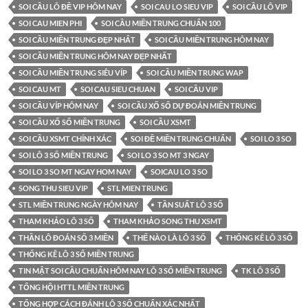
SOI CẦU LÔ ĐỀ VIP HÔM NAY
SOI CAU LO SIEU VIP
SOI CẦU LÔ VIP
SOI CAU MIEN PHI
SOI CẦU MIỀN TRUNG CHUẨN 100
SOI CẦU MIỀN TRUNG ĐẸP NHẤT
SOI CẦU MIỀN TRUNG HÔM NAY
SOI CẦU MIỀN TRUNG HÔM NAY ĐẸP NHẤT
SOI CẦU MIỀN TRUNG SIÊU VÍP
SOI CẦU MIỀN TRUNG WAP
SOI CAU MT
SOI CAU SIEU CHUAN
SOI CẦU VIP
SOI CẦU VÍP HÔM NAY
SOI CẦU XỔ SỐ DỰ ĐOÁN MIỀN TRUNG
SOI CẦU XỔ SỐ MIỀN TRUNG
SOI CẦU XSMT
SOI CẦU XSMT CHÍNH XÁC
SOI ĐỀ MIỀN TRUNG CHUẨN
SOI LO 3 SO
SOI LÔ 3 SỐ MIỀN TRUNG
SOI LO 3 SO MT 3 NGAY
SOI LO 3 SO MT NGAY HOM NAY
SOICAU LO 3 SO
SONG THU SIEU VIP
STL MIEN TRUNG
STL MIỀN TRUNG NGÀY HÔM NAY
TẦN SUẤT LÔ 3 SỐ
THAM KHẢO LÔ 3 SỐ
THAM KHẢO SONG THU XSMT
THẦN LÔ ĐOÁN SỐ 3 MIỀN
THẾ NÀO LÀ LÔ 3 SỐ
THỐNG KÊ LÔ 3 SỐ
THỐNG KÊ LÔ 3 SỐ MIỀN TRUNG
TIN MẬT SOI CẦU CHUẨN HÔM NAY LÔ 3 SỐ MIỀN TRUNG
TK LÔ 3 SỐ
TỔNG HỘI HTTL MIỀN TRUNG
TỔNG HỢP CÁCH ĐÁNH LÔ 3 SỐ CHUẨN XÁC NHẤT