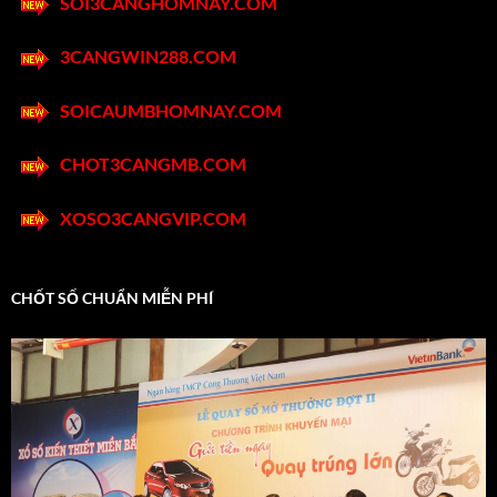
SOI3CANGHOMNAY.COM
3CANGWIN288.COM
SOICAUMBHOMNAY.COM
CHOT3CANGMB.COM
XOSO3CANGVIP.COM
CHỐT SỐ CHUẨN MIỄN PHÍ