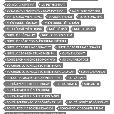
LO 3 SOTO XSMT VIP
LÔ ĐẸP HÔM NAY
LÔ LÔ SÔNG THỦ KHUNG 3 NGÀY HAY NHẤT
LÔ MT ĐẸP HÔM NAY
LO TO XO SO MIEN TRUNG
LO XONG THU MT
LOTO SONG THU
MIỀN TRUNG HÔM NAY
MIỀN TRUNG SIÊU CHUẨN
MUA LÔ 3 SỐ MIỀN TRUNG
NUÔI LÔ 3 SỐ
NUOI LO 3 SO 2
NUÔI LÔ 3 SỐ 2 NGÀY
NUOI LO 3 SO 247.COM
NUÔI LÔ 3 SỐ 88.COM MIỀN TRUNG MIỄN PHÍ
NUÔI LÔ 3 SỐ KHUNG 3 NGÀY 247
NUÔI LÔ 3 SỐ KHUNG 3 NGÀY 99
NUÔI LÔ 3 SỐ MIỀN TRUNG MIỄN PHÍ
QUAY THỬ XSMT
RỒNG BẠCH KIM CHỐT SỐ HÔM NAY
SỐ CHUẨN LOTOXS
SỐ CHUẨN LOTOXS LÔ 3 SỐ MIỀN TRUNG
SỐ CHUẨN LOTOXS LÔ 3 SỐ MIỀN TRUNG CAO CẤP
SỐ ĐỀ CHUẨN 100
SO NUOI LO 3 SO MT 3 NGAY MIEN TRUNG
SOI CẦU 247
SOI CẦU 247 NET KHUNG 3 NGÀY
SOI CAU 3 MIEN
SOI CAU 88
SOI CẦU BẠCH THỦ MIỀN TRUNG
SOI CAU BACH THU MIEN TRUNG 24 GIO
SOI CẦU CHÍNH XÁC LÔ 3 SỐ MIỀN TRUNG
SOI CẦU CHỐT SỐ LÔ 3 SỐ MT
SOI CAU DE LO 3 SO CHINH XAC 100
SOI CAU DE LO 3 SO MIEN TRUNG