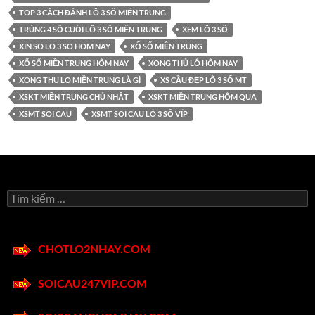
TOP 3 CÁCH ĐÁNH LÔ 3 SỐ MIỀN TRUNG
TRÚNG 4 SỐ CUỐI LÔ 3 SỐ MIỀN TRUNG
XEM LÔ 3 SỐ
XIN SO LO 3 SO HOM NAY
XỔ SỐ MIỀN TRUNG
XỔ SỐ MIỀN TRUNG HÔM NAY
XONG THỦ LÔ HÔM NAY
XONG THU LO MIỀN TRUNG LÀ GÌ
XS CẦU ĐẸP LÔ 3 SỐ MT
XSKT MIỀN TRUNG CHỦ NHẬT
XSKT MIỀN TRUNG HÔM QUA
XSMT SOI CAU
XSMT SOI CAU LÔ 3 SỐ VÍP
Tìm
kiếm
cho:
CHOTLO2NHAY.COM
SOICAU247VIP.COM