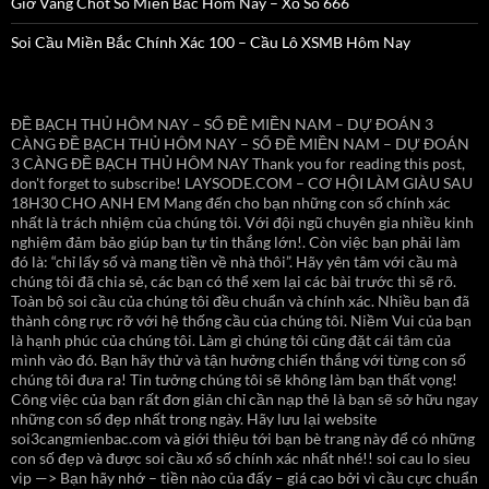
Giờ Vàng Chốt Số Miền Bắc Hôm Nay – Xổ Số 666
Soi Cầu Miền Bắc Chính Xác 100 – Cầu Lô XSMB Hôm Nay
ĐỀ BẠCH THỦ HÔM NAY – SỐ ĐỀ MIỀN NAM – DỰ ĐOÁN 3
CÀNG ĐỀ BẠCH THỦ HÔM NAY – SỐ ĐỀ MIỀN NAM – DỰ ĐOÁN
3 CÀNG ĐỀ BẠCH THỦ HÔM NAY Thank you for reading this post,
don't forget to subscribe! LAYSODE.COM – CƠ HỘI LÀM GIÀU SAU
18H30 CHO ANH EM Mang đến cho bạn những con số chính xác
nhất là trách nhiệm của chúng tôi. Với đội ngũ chuyên gia nhiều kinh
nghiệm đảm bảo giúp bạn tự tin thắng lớn!. Còn việc bạn phải làm
đó là: “chỉ lấy số và mang tiền về nhà thôi”. Hãy yên tâm với cầu mà
chúng tôi đã chia sẻ, các bạn có thể xem lại các bài trước thì sẽ rõ.
Toàn bộ soi cầu của chúng tôi đều chuẩn và chính xác. Nhiều bạn đã
thành công rực rỡ với hệ thống cầu của chúng tôi. Niềm Vui của bạn
là hạnh phúc của chúng tôi. Làm gì chúng tôi cũng đặt cái tâm của
mình vào đó. Bạn hãy thử và tận hưởng chiến thắng với từng con số
chúng tôi đưa ra! Tin tưởng chúng tôi sẽ không làm bạn thất vọng!
Công việc của bạn rất đơn giản chỉ cần nạp thẻ là bạn sẽ sở hữu ngay
những con số đẹp nhất trong ngày. Hãy lưu lại website
soi3cangmienbac.com và giới thiệu tới bạn bè trang này để có những
con số đẹp và được soi cầu xổ số chính xác nhất nhé!! soi cau lo sieu
vip —> Bạn hãy nhớ – tiền nào của đấy – giá cao bởi vì cầu cực chuẩn