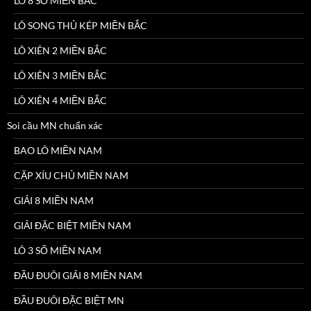
LÔ 8 SỐ MIỀN BẮC
LÔ SONG THỦ KÉP MIỀN BẮC
LÔ XIÊN 2 MIỀN BẮC
LÔ XIÊN 3 MIỀN BẮC
LÔ XIÊN 4 MIỀN BẮC
Soi cầu MN chuẩn xác
BAO LÔ MIỀN NAM
CẶP XÍU CHỦ MIỀN NAM
GIẢI 8 MIỀN NAM
GIẢI ĐẶC BIỆT MIỀN NAM
LÔ 3 SỐ MIỀN NAM
ĐẦU ĐUÔI GIẢI 8 MIỀN NAM
ĐẦU ĐUÔI ĐẶC BIỆT MN