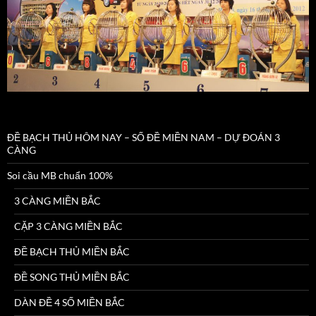
ĐỀ BẠCH THỦ HÔM NAY – SỐ ĐỀ MIỀN NAM – DỰ ĐOÁN 3
CÀNG
Soi cầu MB chuẩn 100%
3 CÀNG MIỀN BẮC
CẶP 3 CÀNG MIỀN BẮC
ĐỀ BẠCH THỦ MIỀN BẮC
ĐỀ SONG THỦ MIỀN BẮC
DÀN ĐỀ 4 SỐ MIỀN BẮC