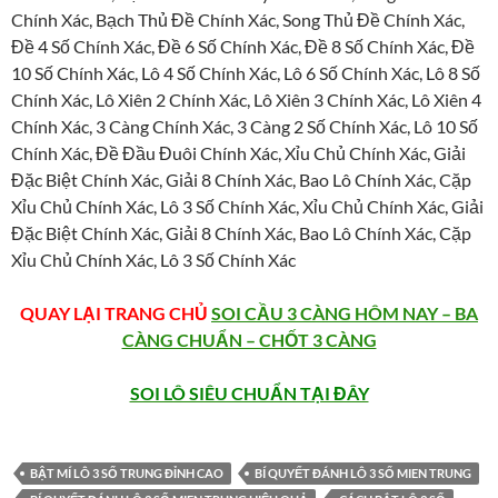
Chính Xác, Bạch Thủ Đề Chính Xác, Song Thủ Đề Chính Xác,
Đề 4 Số Chính Xác, Đề 6 Số Chính Xác, Đề 8 Số Chính Xác, Đề
10 Số Chính Xác, Lô 4 Số Chính Xác, Lô 6 Số Chính Xác, Lô 8 Số
Chính Xác, Lô Xiên 2 Chính Xác, Lô Xiên 3 Chính Xác, Lô Xiên 4
Chính Xác, 3 Càng Chính Xác, 3 Càng 2 Số Chính Xác, Lô 10 Số
Chính Xác, Đề Đầu Đuôi Chính Xác, Xỉu Chủ Chính Xác, Giải
Đặc Biệt Chính Xác, Giải 8 Chính Xác, Bao Lô Chính Xác, Cặp
Xỉu Chủ Chính Xác, Lô 3 Số Chính Xác, Xỉu Chủ Chính Xác, Giải
Đặc Biệt Chính Xác, Giải 8 Chính Xác, Bao Lô Chính Xác, Cặp
Xỉu Chủ Chính Xác, Lô 3 Số Chính Xác
QUAY LẠI TRANG CHỦ
SOI CẦU 3 CÀNG HÔM NAY – BA
CÀNG CHUẨN – CHỐT 3 CÀNG
SOI LÔ SIÊU CHUẨN TẠI ĐÂY
BẬT MÍ LÔ 3 SỐ TRUNG ĐỈNH CAO
BÍ QUYẾT ĐÁNH LÔ 3 SỐ MIEN TRUNG