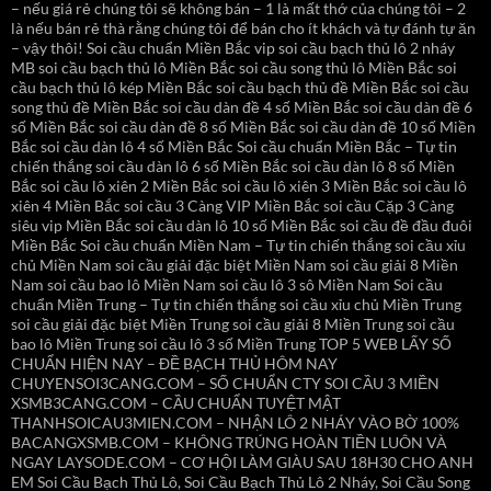
– nếu giá rẻ chúng tôi sẽ không bán – 1 là mất thớ của chúng tôi – 2
là nếu bán rẻ thà rằng chúng tôi để bán cho ít khách và tự đánh tự ăn
– vậy thôi! Soi cầu chuẩn Miền Bắc vip soi cầu bạch thủ lô 2 nháy
MB soi cầu bạch thủ lô Miền Bắc soi cầu song thủ lô Miền Bắc soi
cầu bạch thủ lô kép Miền Bắc soi cầu bạch thủ đề Miền Bắc soi cầu
song thủ đề Miền Bắc soi cầu dàn đề 4 số Miền Bắc soi cầu dàn đề 6
số Miền Bắc soi cầu dàn đề 8 số Miền Bắc soi cầu dàn đề 10 số Miền
Bắc soi cầu dàn lô 4 số Miền Bắc Soi cầu chuẩn Miền Bắc – Tự tin
chiến thắng soi cầu dàn lô 6 số Miền Bắc soi cầu dàn lô 8 số Miền
Bắc soi cầu lô xiên 2 Miền Bắc soi cầu lô xiên 3 Miền Bắc soi cầu lô
xiên 4 Miền Bắc soi cầu 3 Càng VIP Miền Bắc soi cầu Cặp 3 Càng
siêu vip Miền Bắc soi cầu dàn lô 10 số Miền Bắc soi cầu đề đầu đuôi
Miền Bắc Soi cầu chuẩn Miền Nam – Tự tin chiến thắng soi cầu xỉu
chủ Miền Nam soi cầu giải đặc biệt Miền Nam soi cầu giải 8 Miền
Nam soi cầu bao lô Miền Nam soi cầu lô 3 sô Miền Nam Soi cầu
chuẩn Miền Trung – Tự tin chiến thắng soi cầu xỉu chủ Miền Trung
soi cầu giải đặc biệt Miền Trung soi cầu giải 8 Miền Trung soi cầu
bao lô Miền Trung soi cầu lô 3 số Miền Trung TOP 5 WEB LẤY SỐ
CHUẨN HIỆN NAY – ĐỀ BẠCH THỦ HÔM NAY
CHUYENSOI3CANG.COM – SỐ CHUẨN CTY SOI CẦU 3 MIỀN
XSMB3CANG.COM – CẦU CHUẨN TUYỆT MẬT
THANHSOICAU3MIEN.COM – NHẬN LÔ 2 NHÁY VÀO BỜ 100%
BACANGXSMB.COM – KHÔNG TRÚNG HOÀN TIỀN LUÔN VÀ
NGAY LAYSODE.COM – CƠ HỘI LÀM GIÀU SAU 18H30 CHO ANH
EM Soi Cầu Bạch Thủ Lô, Soi Cầu Bạch Thủ Lô 2 Nháy, Soi Cầu Song