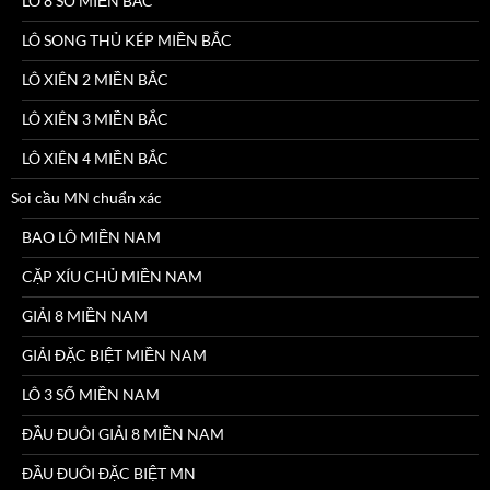
LÔ 8 SỐ MIỀN BẮC
LÔ SONG THỦ KÉP MIỀN BẮC
LÔ XIÊN 2 MIỀN BẮC
LÔ XIÊN 3 MIỀN BẮC
LÔ XIÊN 4 MIỀN BẮC
Soi cầu MN chuẩn xác
BAO LÔ MIỀN NAM
CẶP XÍU CHỦ MIỀN NAM
GIẢI 8 MIỀN NAM
GIẢI ĐẶC BIỆT MIỀN NAM
LÔ 3 SỐ MIỀN NAM
ĐẦU ĐUÔI GIẢI 8 MIỀN NAM
ĐẦU ĐUÔI ĐẶC BIỆT MN