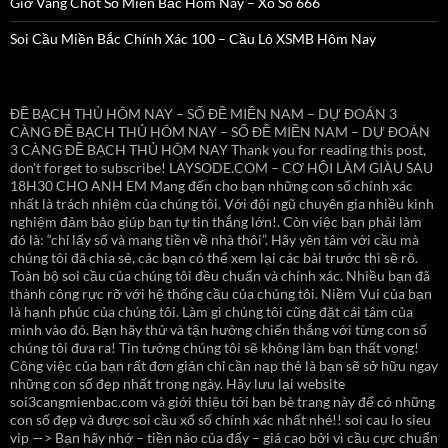
Giờ Vàng Chốt Số Miền Bắc Hôm Nay – Xổ Số 666
Soi Cầu Miền Bắc Chính Xác 100 – Cầu Lô XSMB Hôm Nay
ĐỀ BẠCH THỦ HÔM NAY – SỐ ĐỀ MIỀN NAM – DỰ ĐOÁN 3
CÀNG ĐỀ BẠCH THỦ HÔM NAY – SỐ ĐỀ MIỀN NAM – DỰ ĐOÁN
3 CÀNG ĐỀ BẠCH THỦ HÔM NAY Thank you for reading this post,
don't forget to subscribe! LAYSODE.COM – CƠ HỘI LÀM GIÀU SAU
18H30 CHO ANH EM Mang đến cho bạn những con số chính xác
nhất là trách nhiệm của chúng tôi. Với đội ngũ chuyên gia nhiều kinh
nghiệm đảm bảo giúp bạn tự tin thắng lớn!. Còn việc bạn phải làm
đó là: “chỉ lấy số và mang tiền về nhà thôi”. Hãy yên tâm với cầu mà
chúng tôi đã chia sẻ, các bạn có thể xem lại các bài trước thì sẽ rõ.
Toàn bộ soi cầu của chúng tôi đều chuẩn và chính xác. Nhiều bạn đã
thành công rực rỡ với hệ thống cầu của chúng tôi. Niềm Vui của bạn
là hạnh phúc của chúng tôi. Làm gì chúng tôi cũng đặt cái tâm của
mình vào đó. Bạn hãy thử và tận hưởng chiến thắng với từng con số
chúng tôi đưa ra! Tin tưởng chúng tôi sẽ không làm bạn thất vọng!
Công việc của bạn rất đơn giản chỉ cần nạp thẻ là bạn sẽ sở hữu ngay
những con số đẹp nhất trong ngày. Hãy lưu lại website
soi3cangmienbac.com và giới thiệu tới bạn bè trang này để có những
con số đẹp và được soi cầu xổ số chính xác nhất nhé!! soi cau lo sieu
vip —> Bạn hãy nhớ – tiền nào của đấy – giá cao bởi vì cầu cực chuẩn