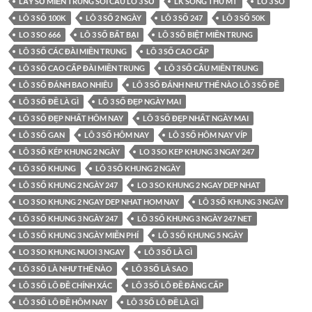
LẤY SỐ MIỀN TRUNG SOI CẦU LÔ 3 SỐ
LK SONG THU MT
LO 3 SO
LÔ 3 SỐ 100K
LÔ 3 SỐ 2 NGÀY
LÔ 3 SỐ 247
LÔ 3 SỐ 50K
LO 3 SO 666
LÔ 3 SỐ BẤT BẠI
LÔ 3 SỐ BIỆT MIỀN TRUNG
LÔ 3 SỐ CÁC ĐÀI MIỀN TRUNG
LÔ 3 SỐ CAO CẤP
LÔ 3 SỐ CAO CẤP ĐÀI MIỀN TRUNG
LÔ 3 SỐ CẦU MIỀN TRUNG
LÔ 3 SỐ ĐÁNH BAO NHIÊU
LÔ 3 SỐ ĐÁNH NHƯ THẾ NÀO LÔ 3 SỐ ĐỀ
LÔ 3 SỐ ĐỀ LÀ GÌ
LÔ 3 SỐ ĐẸP NGÀY MAI
LÔ 3 SỐ ĐẸP NHẤT HÔM NAY
LÔ 3 SỐ ĐẸP NHẤT NGÀY MAI
LÔ 3 SỐ GAN
LÔ 3 SỐ HÔM NAY
LÔ 3 SỐ HÔM NAY VÍP
LÔ 3 SỐ KÉP KHUNG 2 NGÀY
LO 3 SO KEP KHUNG 3 NGAY 247
LÔ 3 SỐ KHUNG
LÔ 3 SỐ KHUNG 2 NGÀY
LÔ 3 SỐ KHUNG 2 NGÀY 247
LO 3 SO KHUNG 2 NGAY DEP NHAT
LO 3 SO KHUNG 2 NGAY DEP NHAT HOM NAY
LÔ 3 SỐ KHUNG 3 NGÀY
LÔ 3 SỐ KHUNG 3 NGÀY 247
LÔ 3 SỐ KHUNG 3 NGÀY 247 NET
LÔ 3 SỐ KHUNG 3 NGÀY MIỄN PHÍ
LÔ 3 SỐ KHUNG 5 NGÀY
LO 3 SO KHUNG NUOI 3 NGAY
LÔ 3 SỐ LÀ GÌ
LÔ 3 SỐ LÀ NHƯ THẾ NÀO
LÔ 3 SỐ LÀ SAO
LÔ 3 SỐ LÔ ĐỀ CHÍNH XÁC
LÔ 3 SỐ LÔ ĐỀ ĐẲNG CẤP
LÔ 3 SỐ LÔ ĐỀ HÔM NAY
LÔ 3 SỐ LÔ ĐỀ LÀ GÌ