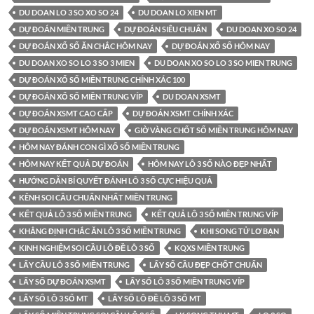
DU DOAN LO 3 SO XO SO 24
DU DOAN LO XIEN MT
DỰ ĐOÁN MIỀN TRUNG
DỰ ĐOÁN SIÊU CHUẨN
DU DOAN XO SO 24
DỰ ĐOÁN XỔ SỐ ĂN CHẮC HÔM NAY
DỰ ĐOÁN XỔ SỐ HÔM NAY
DU DOAN XO SO LO 3 SO 3 MIEN
DU DOAN XO SO LO 3 SO MIEN TRUNG
DỰ ĐOÁN XỔ SỐ MIỀN TRUNG CHÍNH XÁC 100
DỰ ĐOÁN XỔ SỐ MIỀN TRUNG VÍP
DU DOAN XSMT
DỰ ĐOÁN XSMT CAO CẤP
DỰ ĐOÁN XSMT CHÍNH XÁC
DỰ ĐOÁN XSMT HÔM NAY
GIỜ VÀNG CHỐT SỐ MIỀN TRUNG HÔM NAY
HÔM NAY ĐÁNH CON GÌ XỔ SỐ MIỀN TRUNG
HÔM NAY KẾT QUẢ DỰ ĐOÁN
HÔM NAY LÔ 3 SỐ NÀO ĐẸP NHẤT
HƯỚNG DẪN BÍ QUYẾT ĐÁNH LÔ 3 SỐ CỰC HIỆU QUẢ
KÊNH SOI CẦU CHUẨN NHẤT MIỀN TRUNG
KẾT QUẢ LÔ 3 SỐ MIỀN TRUNG
KẾT QUẢ LÔ 3 SỐ MIỀN TRUNG VÍP
KHẲNG ĐỊNH CHẮC ĂN LÔ 3 SỐ MIỀN TRUNG
KHI SONG TỬ LƠ BẠN
KINH NGHIỆM SOI CẦU LÔ ĐỀ LÔ 3 SỐ
KQXS MIỀN TRUNG
LẤY CẦU LÔ 3 SỐ MIỀN TRUNG
LẤY SỐ CẦU ĐẸP CHỐT CHUẨN
LẤY SỐ DỰ ĐOÁN XSMT
LẤY SỐ LÔ 3 SỐ MIỀN TRUNG VÍP
LẤY SỐ LÔ 3 SỐ MT
LẤY SỐ LÔ ĐỀ LÔ 3 SỐ MT