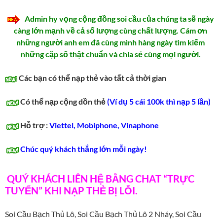
Admin hy vọng cộng đồng soi cầu của chúng ta sẽ ngày
càng lớn mạnh về cả số lượng cùng chất lượng. Cám ơn
những người anh em đã cùng mình hàng ngày tìm kiếm
những cặp số thật chuẩn và chia sẻ cùng mọi người.
Các bạn có thể nạp thẻ vào tất
cả thời gian
Có thể nạp cộng dồn thẻ
(Ví dụ 5 cái 100k thì nạp 5 lần)
Hỗ trợ :
Viettel, Mobiphone, Vinaphone
Chúc quý khách thắng lớn mỗi ngày!
QUÝ KHÁCH LIÊN HỆ BẰNG CHAT “TRỰC
TUYẾN” KHI NẠP THẺ BỊ LỖI.
Soi Cầu Bạch Thủ Lô, Soi Cầu Bạch Thủ Lô 2 Nháy, Soi Cầu