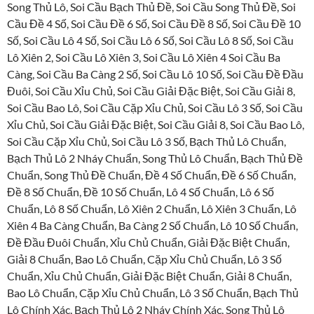
Song Thủ Lô, Soi Cầu Bạch Thủ Đề, Soi Cầu Song Thủ Đề, Soi
Cầu Đề 4 Số, Soi Cầu Đề 6 Số, Soi Cầu Đề 8 Số, Soi Cầu Đề 10
Số, Soi Cầu Lô 4 Số, Soi Cầu Lô 6 Số, Soi Cầu Lô 8 Số, Soi Cầu
Lô Xiên 2, Soi Cầu Lô Xiên 3, Soi Cầu Lô Xiên 4 Soi Cầu Ba
Càng, Soi Cầu Ba Càng 2 Số, Soi Cầu Lô 10 Số, Soi Cầu Đề Đầu
Đuôi, Soi Cầu Xỉu Chủ, Soi Cầu Giải Đặc Biệt, Soi Cầu Giải 8,
Soi Cầu Bao Lô, Soi Cầu Cặp Xỉu Chủ, Soi Cầu Lô 3 Số, Soi Cầu
Xỉu Chủ, Soi Cầu Giải Đặc Biệt, Soi Cầu Giải 8, Soi Cầu Bao Lô,
Soi Cầu Cặp Xỉu Chủ, Soi Cầu Lô 3 Số, Bạch Thủ Lô Chuẩn,
Bạch Thủ Lô 2 Nháy Chuẩn, Song Thủ Lô Chuẩn, Bạch Thủ Đề
Chuẩn, Song Thủ Đề Chuẩn, Đề 4 Số Chuẩn, Đề 6 Số Chuẩn,
Đề 8 Số Chuẩn, Đề 10 Số Chuẩn, Lô 4 Số Chuẩn, Lô 6 Số
Chuẩn, Lô 8 Số Chuẩn, Lô Xiên 2 Chuẩn, Lô Xiên 3 Chuẩn, Lô
Xiên 4 Ba Càng Chuẩn, Ba Càng 2 Số Chuẩn, Lô 10 Số Chuẩn,
Đề Đầu Đuôi Chuẩn, Xỉu Chủ Chuẩn, Giải Đặc Biệt Chuẩn,
Giải 8 Chuẩn, Bao Lô Chuẩn, Cặp Xỉu Chủ Chuẩn, Lô 3 Số
Chuẩn, Xỉu Chủ Chuẩn, Giải Đặc Biệt Chuẩn, Giải 8 Chuẩn,
Bao Lô Chuẩn, Cặp Xỉu Chủ Chuẩn, Lô 3 Số Chuẩn, Bạch Thủ
Lô Chính Xác, Bạch Thủ Lô 2 Nháy Chính Xác, Song Thủ Lô