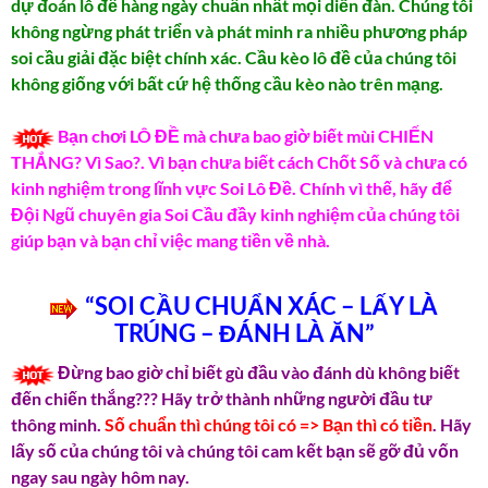
dự đoán lô đề hàng ngày chuẩn nhất mọi diễn đàn. Chúng tôi
không ngừng phát triển và phát minh ra nhiều phương pháp
soi cầu giải đặc biệt chính xác. Cầu kèo lô đề của chúng tôi
không giống với bất cứ hệ thống cầu kèo nào trên mạng.
Bạn chơi LÔ ĐỀ mà chưa bao giờ biết mùi CHIẾN
THẮNG? Vì Sao?. Vì bạn chưa biết cách Chốt Số và chưa có
kinh nghiệm trong lĩnh vực Soi Lô Đề. Chính vì thế, hãy để
Đội Ngũ chuyên gia Soi Cầu đầy kinh nghiệm của chúng tôi
giúp bạn và bạn chỉ việc mang tiền về nhà.
“SOI CẦU CHUẨN XÁC – LẤY LÀ
TRÚNG – ĐÁNH LÀ ĂN”
Đừng bao giờ chỉ biết gù đầu vào đánh dù không biết
đến chiến thắng??? Hãy trở thành những người đầu tư
thông minh.
Số chuẩn thì chúng tôi có => Bạn thì có tiền
. Hãy
lấy số của chúng tôi và chúng tôi cam kết bạn sẽ gỡ đủ vốn
ngay sau ngày hôm nay.