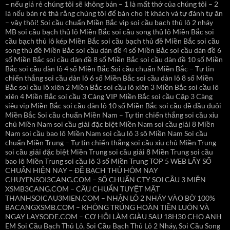
– nếu giá rẻ chúng tôi sẽ không bán – 1 là mất thớ của chúng tôi – 2
là nếu bán rẻ thà rằng chúng tôi để bán cho ít khách và tự đánh tự ăn
– vậy thôi! Soi cầu chuẩn Miền Bắc vip soi cầu bạch thủ lô 2 nháy
MB soi cầu bạch thủ lô Miền Bắc soi cầu song thủ lô Miền Bắc soi
cầu bạch thủ lô kép Miền Bắc soi cầu bạch thủ đề Miền Bắc soi cầu
song thủ đề Miền Bắc soi cầu dàn đề 4 số Miền Bắc soi cầu dàn đề 6
số Miền Bắc soi cầu dàn đề 8 số Miền Bắc soi cầu dàn đề 10 số Miền
Bắc soi cầu dàn lô 4 số Miền Bắc Soi cầu chuẩn Miền Bắc – Tự tin
chiến thắng soi cầu dàn lô 6 số Miền Bắc soi cầu dàn lô 8 số Miền
Bắc soi cầu lô xiên 2 Miền Bắc soi cầu lô xiên 3 Miền Bắc soi cầu lô
xiên 4 Miền Bắc soi cầu 3 Càng VIP Miền Bắc soi cầu Cặp 3 Càng
siêu vip Miền Bắc soi cầu dàn lô 10 số Miền Bắc soi cầu đề đầu đuôi
Miền Bắc Soi cầu chuẩn Miền Nam – Tự tin chiến thắng soi cầu xỉu
chủ Miền Nam soi cầu giải đặc biệt Miền Nam soi cầu giải 8 Miền
Nam soi cầu bao lô Miền Nam soi cầu lô 3 sô Miền Nam Soi cầu
chuẩn Miền Trung – Tự tin chiến thắng soi cầu xỉu chủ Miền Trung
soi cầu giải đặc biệt Miền Trung soi cầu giải 8 Miền Trung soi cầu
bao lô Miền Trung soi cầu lô 3 số Miền Trung TOP 5 WEB LẤY SỐ
CHUẨN HIỆN NAY – ĐỀ BẠCH THỦ HÔM NAY
CHUYENSOI3CANG.COM – SỐ CHUẨN CTY SOI CẦU 3 MIỀN
XSMB3CANG.COM – CẦU CHUẨN TUYỆT MẬT
THANHSOICAU3MIEN.COM – NHẬN LÔ 2 NHÁY VÀO BỜ 100%
BACANGXSMB.COM – KHÔNG TRÚNG HOÀN TIỀN LUÔN VÀ
NGAY LAYSODE.COM – CƠ HỘI LÀM GIÀU SAU 18H30 CHO ANH
EM Soi Cầu Bạch Thủ Lô, Soi Cầu Bạch Thủ Lô 2 Nháy, Soi Cầu Song