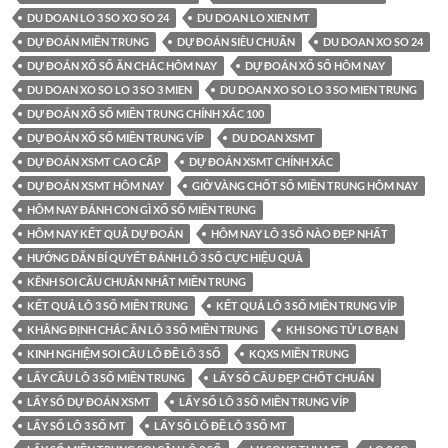
DU DOAN LO 3 SO XO SO 24
DU DOAN LO XIEN MT
DỰ ĐOÁN MIỀN TRUNG
DỰ ĐOÁN SIÊU CHUẨN
DU DOAN XO SO 24
DỰ ĐOÁN XỔ SỐ ĂN CHẮC HÔM NAY
DỰ ĐOÁN XỔ SỐ HÔM NAY
DU DOAN XO SO LO 3 SO 3 MIEN
DU DOAN XO SO LO 3 SO MIEN TRUNG
DỰ ĐOÁN XỔ SỐ MIỀN TRUNG CHÍNH XÁC 100
DỰ ĐOÁN XỔ SỐ MIỀN TRUNG VÍP
DU DOAN XSMT
DỰ ĐOÁN XSMT CAO CẤP
DỰ ĐOÁN XSMT CHÍNH XÁC
DỰ ĐOÁN XSMT HÔM NAY
GIỜ VÀNG CHỐT SỐ MIỀN TRUNG HÔM NAY
HÔM NAY ĐÁNH CON GÌ XỔ SỐ MIỀN TRUNG
HÔM NAY KẾT QUẢ DỰ ĐOÁN
HÔM NAY LÔ 3 SỐ NÀO ĐẸP NHẤT
HƯỚNG DẪN BÍ QUYẾT ĐÁNH LÔ 3 SỐ CỰC HIỆU QUẢ
KÊNH SOI CẦU CHUẨN NHẤT MIỀN TRUNG
KẾT QUẢ LÔ 3 SỐ MIỀN TRUNG
KẾT QUẢ LÔ 3 SỐ MIỀN TRUNG VÍP
KHẲNG ĐỊNH CHẮC ĂN LÔ 3 SỐ MIỀN TRUNG
KHI SONG TỬ LƠ BẠN
KINH NGHIỆM SOI CẦU LÔ ĐỀ LÔ 3 SỐ
KQXS MIỀN TRUNG
LẤY CẦU LÔ 3 SỐ MIỀN TRUNG
LẤY SỐ CẦU ĐẸP CHỐT CHUẨN
LẤY SỐ DỰ ĐOÁN XSMT
LẤY SỐ LÔ 3 SỐ MIỀN TRUNG VÍP
LẤY SỐ LÔ 3 SỐ MT
LẤY SỐ LÔ ĐỀ LÔ 3 SỐ MT