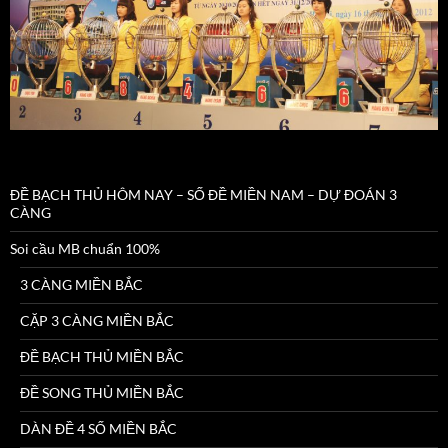
ĐỀ BẠCH THỦ HÔM NAY – SỐ ĐỀ MIỀN NAM – DỰ ĐOÁN 3
CÀNG
Soi cầu MB chuẩn 100%
3 CÀNG MIỀN BẮC
CẶP 3 CÀNG MIỀN BẮC
ĐỀ BẠCH THỦ MIỀN BẮC
ĐỀ SONG THỦ MIỀN BẮC
DÀN ĐỀ 4 SỐ MIỀN BẮC