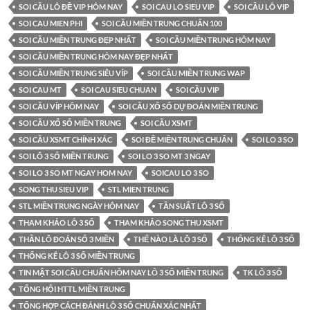
SOI CẦU LÔ ĐỀ VIP HÔM NAY
SOI CAU LO SIEU VIP
SOI CẦU LÔ VIP
SOI CAU MIEN PHI
SOI CẦU MIỀN TRUNG CHUẨN 100
SOI CẦU MIỀN TRUNG ĐẸP NHẤT
SOI CẦU MIỀN TRUNG HÔM NAY
SOI CẦU MIỀN TRUNG HÔM NAY ĐẸP NHẤT
SOI CẦU MIỀN TRUNG SIÊU VÍP
SOI CẦU MIỀN TRUNG WAP
SOI CAU MT
SOI CAU SIEU CHUAN
SOI CẦU VIP
SOI CẦU VÍP HÔM NAY
SOI CẦU XỔ SỐ DỰ ĐOÁN MIỀN TRUNG
SOI CẦU XỔ SỐ MIỀN TRUNG
SOI CẦU XSMT
SOI CẦU XSMT CHÍNH XÁC
SOI ĐỀ MIỀN TRUNG CHUẨN
SOI LO 3 SO
SOI LÔ 3 SỐ MIỀN TRUNG
SOI LO 3 SO MT 3 NGAY
SOI LO 3 SO MT NGAY HOM NAY
SOICAU LO 3 SO
SONG THU SIEU VIP
STL MIEN TRUNG
STL MIỀN TRUNG NGÀY HÔM NAY
TẦN SUẤT LÔ 3 SỐ
THAM KHẢO LÔ 3 SỐ
THAM KHẢO SONG THU XSMT
THẦN LÔ ĐOÁN SỐ 3 MIỀN
THẾ NÀO LÀ LÔ 3 SỐ
THỐNG KÊ LÔ 3 SỐ
THỐNG KÊ LÔ 3 SỐ MIỀN TRUNG
TIN MẬT SOI CẦU CHUẨN HÔM NAY LÔ 3 SỐ MIỀN TRUNG
TK LÔ 3 SỐ
TỔNG HỘI HTTL MIỀN TRUNG
TỔNG HỢP CÁCH ĐÁNH LÔ 3 SỐ CHUẨN XÁC NHẤT