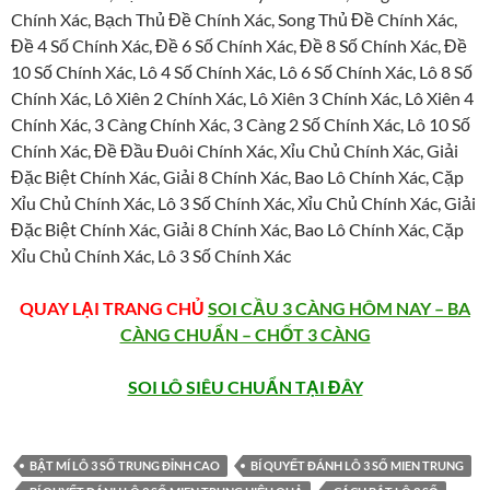
Chính Xác, Bạch Thủ Đề Chính Xác, Song Thủ Đề Chính Xác,
Đề 4 Số Chính Xác, Đề 6 Số Chính Xác, Đề 8 Số Chính Xác, Đề
10 Số Chính Xác, Lô 4 Số Chính Xác, Lô 6 Số Chính Xác, Lô 8 Số
Chính Xác, Lô Xiên 2 Chính Xác, Lô Xiên 3 Chính Xác, Lô Xiên 4
Chính Xác, 3 Càng Chính Xác, 3 Càng 2 Số Chính Xác, Lô 10 Số
Chính Xác, Đề Đầu Đuôi Chính Xác, Xỉu Chủ Chính Xác, Giải
Đặc Biệt Chính Xác, Giải 8 Chính Xác, Bao Lô Chính Xác, Cặp
Xỉu Chủ Chính Xác, Lô 3 Số Chính Xác, Xỉu Chủ Chính Xác, Giải
Đặc Biệt Chính Xác, Giải 8 Chính Xác, Bao Lô Chính Xác, Cặp
Xỉu Chủ Chính Xác, Lô 3 Số Chính Xác
QUAY LẠI TRANG CHỦ
SOI CẦU 3 CÀNG HÔM NAY – BA
CÀNG CHUẨN – CHỐT 3 CÀNG
SOI LÔ SIÊU CHUẨN TẠI ĐÂY
BẬT MÍ LÔ 3 SỐ TRUNG ĐỈNH CAO
BÍ QUYẾT ĐÁNH LÔ 3 SỐ MIEN TRUNG