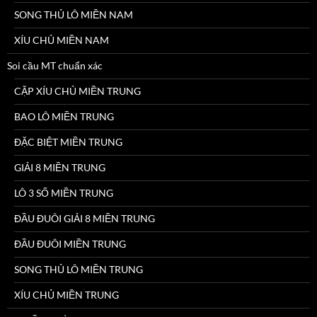
SONG THỦ LÔ MIỀN NAM
XÍU CHỦ MIỀN NAM
Soi cầu MT chuẩn xác
CẶP XÍU CHỦ MIỀN TRUNG
BAO LÔ MIỀN TRUNG
ĐẶC BIỆT MIỀN TRUNG
GIẢI 8 MIỀN TRUNG
LÔ 3 SỐ MIỀN TRUNG
ĐẦU ĐUÔI GIẢI 8 MIỀN TRUNG
ĐẦU ĐUÔI MIỀN TRUNG
SONG THỦ LÔ MIỀN TRUNG
XÍU CHỦ MIỀN TRUNG