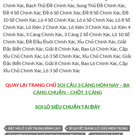
Chính Xác, Bạch Thủ Đề Chính Xác, Song Thủ Đề Chính Xác,
Đề 4 Số Chính Xác, Đề 6 Số Chính Xác, Đề 8 Số Chính Xác, Đề
10 Số Chính Xác, Lô 4 Số Chính Xác, Lô 6 Số Chính Xác, Lô 8 Số
Chính Xác, Lô Xiên 2 Chính Xác, Lô Xiên 3 Chính Xác, Lô Xiên 4
Chính Xác, 3 Càng Chính Xác, 3 Càng 2 Số Chính Xác, Lô 10 Số
Chính Xác, Đề Đầu Đuôi Chính Xác, Xỉu Chủ Chính Xác, Giải
Đặc Biệt Chính Xác, Giải 8 Chính Xác, Bao Lô Chính Xác, Cặp
Xỉu Chủ Chính Xác, Lô 3 Số Chính Xác, Xỉu Chủ Chính Xác, Giải
Đặc Biệt Chính Xác, Giải 8 Chính Xác, Bao Lô Chính Xác, Cặp
Xỉu Chủ Chính Xác, Lô 3 Số Chính Xác
QUAY LẠI TRANG CHỦ
SOI CẦU 3 CÀNG HÔM NAY – BA
CÀNG CHUẨN – CHỐT 3 CÀNG
SOI LÔ SIÊU CHUẨN TẠI ĐÂY
BẬT MÍ LÔ 3 SỐ TRUNG ĐỈNH CAO
BÍ QUYẾT ĐÁNH LÔ 3 SỐ MIEN TRUNG