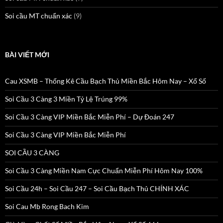
Soi cầu MT chuẩn xác
(9)
BÀI VIẾT MỚI
Cau XSMB – Thống Kê Cầu Bạch Thủ Miền Bắc Hôm Nay – Xổ Số
Soi Cầu 3 Càng 3 Miền Tỷ Lệ Trúng 99%
Soi Cầu 3 Càng VIP Miền Bắc Miễn Phí – Dự Đoán 247
Soi Cầu 3 Càng VIP Miền Bắc Miễn Phí
SOI CẦU 3 CÀNG
Soi Cầu 3 Càng Miền Nam Cực Chuẩn Miễn Phí Hôm Nay 100%
Soi Cầu 24h – Soi Cầu 247 – Soi Cầu Bạch Thủ CHÍNH XÁC
Soi Cau Mb Rong Bach Kim