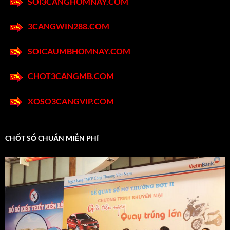
SOI3CANGHOMNAY.COM
3CANGWIN288.COM
SOICAUMBHOMNAY.COM
CHOT3CANGMB.COM
XOSO3CANGVIP.COM
CHỐT SỐ CHUẨN MIỄN PHÍ