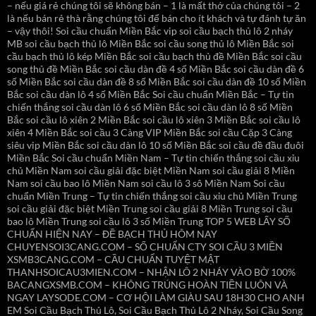
– nếu giá rẻ chúng tôi sẽ không bán – 1 là mất thớ của chúng tôi – 2
là nếu bán rẻ thà rằng chúng tôi để bán cho ít khách và tự đánh tự ăn
– vậy thôi! Soi cầu chuẩn Miền Bắc vip soi cầu bạch thủ lô 2 nháy
MB soi cầu bạch thủ lô Miền Bắc soi cầu song thủ lô Miền Bắc soi
cầu bạch thủ lô kép Miền Bắc soi cầu bạch thủ đề Miền Bắc soi cầu
song thủ đề Miền Bắc soi cầu dàn đề 4 số Miền Bắc soi cầu dàn đề 6
số Miền Bắc soi cầu dàn đề 8 số Miền Bắc soi cầu dàn đề 10 số Miền
Bắc soi cầu dàn lô 4 số Miền Bắc Soi cầu chuẩn Miền Bắc – Tự tin
chiến thắng soi cầu dàn lô 6 số Miền Bắc soi cầu dàn lô 8 số Miền
Bắc soi cầu lô xiên 2 Miền Bắc soi cầu lô xiên 3 Miền Bắc soi cầu lô
xiên 4 Miền Bắc soi cầu 3 Càng VIP Miền Bắc soi cầu Cặp 3 Càng
siêu vip Miền Bắc soi cầu dàn lô 10 số Miền Bắc soi cầu đề đầu đuôi
Miền Bắc Soi cầu chuẩn Miền Nam – Tự tin chiến thắng soi cầu xỉu
chủ Miền Nam soi cầu giải đặc biệt Miền Nam soi cầu giải 8 Miền
Nam soi cầu bao lô Miền Nam soi cầu lô 3 sô Miền Nam Soi cầu
chuẩn Miền Trung – Tự tin chiến thắng soi cầu xỉu chủ Miền Trung
soi cầu giải đặc biệt Miền Trung soi cầu giải 8 Miền Trung soi cầu
bao lô Miền Trung soi cầu lô 3 số Miền Trung TOP 5 WEB LẤY SỐ
CHUẨN HIỆN NAY – ĐỀ BẠCH THỦ HÔM NAY
CHUYENSOI3CANG.COM – SỐ CHUẨN CTY SOI CẦU 3 MIỀN
XSMB3CANG.COM – CẦU CHUẨN TUYỆT MẬT
THANHSOICAU3MIEN.COM – NHẬN LÔ 2 NHÁY VÀO BỜ 100%
BACANGXSMB.COM – KHÔNG TRÚNG HOÀN TIỀN LUÔN VÀ
NGAY LAYSODE.COM – CƠ HỘI LÀM GIÀU SAU 18H30 CHO ANH
EM Soi Cầu Bạch Thủ Lô, Soi Cầu Bạch Thủ Lô 2 Nháy, Soi Cầu Song