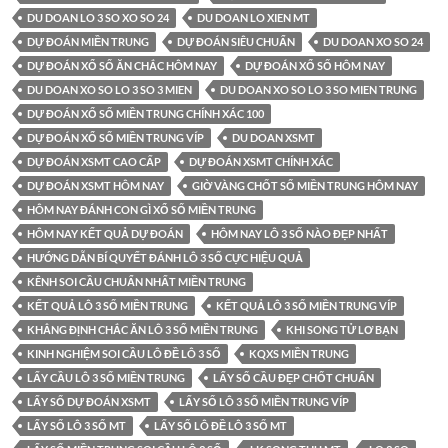
DU DOAN LO 3 SO XO SO 24
DU DOAN LO XIEN MT
DỰ ĐOÁN MIỀN TRUNG
DỰ ĐOÁN SIÊU CHUẨN
DU DOAN XO SO 24
DỰ ĐOÁN XỔ SỐ ĂN CHẮC HÔM NAY
DỰ ĐOÁN XỔ SỐ HÔM NAY
DU DOAN XO SO LO 3 SO 3 MIEN
DU DOAN XO SO LO 3 SO MIEN TRUNG
DỰ ĐOÁN XỔ SỐ MIỀN TRUNG CHÍNH XÁC 100
DỰ ĐOÁN XỔ SỐ MIỀN TRUNG VÍP
DU DOAN XSMT
DỰ ĐOÁN XSMT CAO CẤP
DỰ ĐOÁN XSMT CHÍNH XÁC
DỰ ĐOÁN XSMT HÔM NAY
GIỜ VÀNG CHỐT SỐ MIỀN TRUNG HÔM NAY
HÔM NAY ĐÁNH CON GÌ XỔ SỐ MIỀN TRUNG
HÔM NAY KẾT QUẢ DỰ ĐOÁN
HÔM NAY LÔ 3 SỐ NÀO ĐẸP NHẤT
HƯỚNG DẪN BÍ QUYẾT ĐÁNH LÔ 3 SỐ CỰC HIỆU QUẢ
KÊNH SOI CẦU CHUẨN NHẤT MIỀN TRUNG
KẾT QUẢ LÔ 3 SỐ MIỀN TRUNG
KẾT QUẢ LÔ 3 SỐ MIỀN TRUNG VÍP
KHẲNG ĐỊNH CHẮC ĂN LÔ 3 SỐ MIỀN TRUNG
KHI SONG TỬ LƠ BẠN
KINH NGHIỆM SOI CẦU LÔ ĐỀ LÔ 3 SỐ
KQXS MIỀN TRUNG
LẤY CẦU LÔ 3 SỐ MIỀN TRUNG
LẤY SỐ CẦU ĐẸP CHỐT CHUẨN
LẤY SỐ DỰ ĐOÁN XSMT
LẤY SỐ LÔ 3 SỐ MIỀN TRUNG VÍP
LẤY SỐ LÔ 3 SỐ MT
LẤY SỐ LÔ ĐỀ LÔ 3 SỐ MT