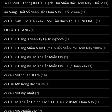
Cau XSMB – Thống Kê Cầu Bạch Thủ Miền Bắc Hôm Nay – Xổ Số
(1)
Giờ Vàng Chốt Số Miền Bắc Hôm Nay – Xổ Số 666
(1)
Soi Cầu 24h – Soi Cầu 247 – Soi Cầu Bạch Thủ CHÍNH XÁC
(1)
SOI CẦU 3 CÀNG
(1)
Soi Cầu 3 Càng 3 Miền Tỷ Lệ Trúng 99%
(1)
Soi Cầu 3 Càng Miền Nam Cực Chuẩn Miễn Phí Hôm Nay 100%
(1)
Soi Cầu 3 Càng VIP Miền Bắc Miễn Phí
(1)
Soi Cầu 3 Càng VIP Miền Bắc Miễn Phí – Dự Đoán 247
(1)
Soi cầu MB chuẩn 100%
(14)
Soi Cau Mb Rong Bach Kim
(1)
Soi cầu MB Víp nhất
(7)
Soi Cầu Miền Bắc Chính Xác 100 – Cầu Lô XSMB Hôm Nay
(1)
Soi cầu MN chuẩn xác
(9)