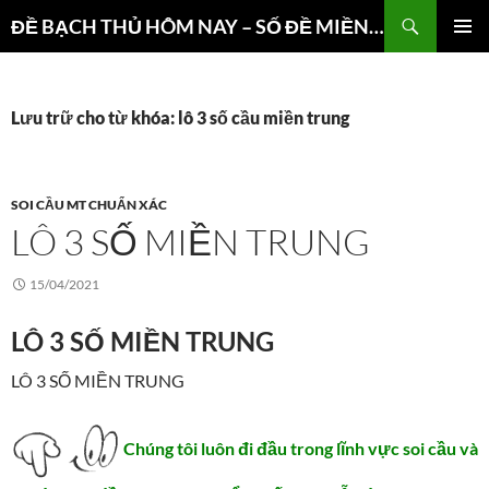
Chuyển
Tìm
ĐỀ BẠCH THỦ HÔM NAY – SỐ ĐỀ MIỀN NAM – DỰ ĐOÁN 3 CÀNG
đến
kiếm
TRÌNH
nội
ĐƠN CƠ
dung
SỞ
Lưu trữ cho từ khóa: lô 3 số cầu miền trung
SOI CẦU MT CHUẨN XÁC
LÔ 3 SỐ MIỀN TRUNG
15/04/2021
LÔ 3 SỐ MIỀN TRUNG
LÔ 3 SỐ MIỀN TRUNG
Chúng tôi luôn đi đầu trong lĩnh vực soi cầu và