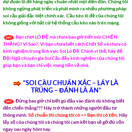
dự đoán lô đề hàng ngày chuẩn nhất mọi diễn đàn. Chúng tôi
không ngừng phát triển và phát minh ra nhiều phương pháp
soi cầu giải đặc biệt chính xác. Cầu kèo lô đề của chúng tôi
không giống với bất cứ hệ thống cầu kèo nào trên mạng.
Bạn chơi LÔ ĐỀ mà chưa bao giờ biết mùi CHIẾN
THẮNG? Vì Sao?. Vì bạn chưa biết cách Chốt Số và chưa có
kinh nghiệm trong lĩnh vực Soi Lô Đề. Chính vì thế, hãy để
Đội Ngũ chuyên gia Soi Cầu đầy kinh nghiệm của chúng tôi
giúp bạn và bạn chỉ việc mang tiền về nhà.
“SOI CẦU CHUẨN XÁC – LẤY LÀ
TRÚNG – ĐÁNH LÀ ĂN”
Đừng bao giờ chỉ biết gù đầu vào đánh dù không biết
đến chiến thắng??? Hãy trở thành những người đầu tư
thông minh.
Số chuẩn thì chúng tôi có => Bạn thì có tiền
. Hãy
lấy số của chúng tôi và chúng tôi cam kết bạn sẽ gỡ đủ vốn
ngay sau ngày hôm nay.