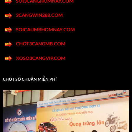
SOI3CANGHOMNAY.COM
3CANGWIN288.COM
SOICAUMBHOMNAY.COM
CHOT3CANGMB.COM
XOSO3CANGVIP.COM
CHỐT SỐ CHUẨN MIỄN PHÍ