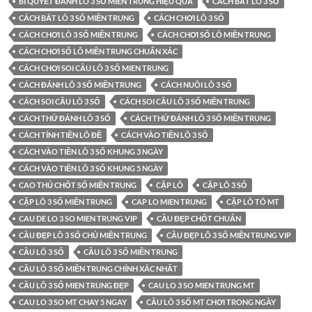
BÍ QUYẾT ĐÁNH LÔ 3 SỐ MIEN TRUNG HIỆU QUẢ
CÁCH BẮT LÔ 3 SỐ
CÁCH BẮT LÔ 3 SỐ MIỀN TRUNG
CÁCH CHƠI LÔ 3 SỐ
CÁCH CHƠI LÔ 3 SỐ MIỀN TRUNG
CÁCH CHƠI SỐ LÔ MIỀN TRUNG
CÁCH CHƠI SỐ LÔ MIỀN TRUNG CHUẨN XÁC
CÁCH CHƠI SOI CẦU LÔ 3 SỐ MIEN TRUNG
CÁCH ĐÁNH LÔ 3 SỐ MIỀN TRUNG
CÁCH NUÔI LÔ 3 SỐ
CÁCH SOI CẦU LÔ 3 SỐ
CÁCH SOI CẦU LÔ 3 SỐ MIỀN TRUNG
CÁCH THỬ ĐÁNH LÔ 3 SỐ
CÁCH THỬ ĐÁNH LÔ 3 SỐ MIỀN TRUNG
CÁCH TÍNH TIỀN LÔ ĐỀ
CÁCH VÀO TIỀN LÔ 3 SỐ
CÁCH VÀO TIỀN LÔ 3 SỐ KHUNG 3 NGÀY
CÁCH VÀO TIỀN LÔ 3 SỐ KHUNG 5 NGÀY
CAO THỦ CHỐT SỐ MIỀN TRUNG
CẶP LÔ
CẶP LÔ 3 SỐ
CẶP LÔ 3 SỐ MIỀN TRUNG
CAP LO MIEN TRUNG
CẶP LÔ TÔ MT
CAU DE LO 3 SO MIEN TRUNG VIP
CẦU ĐẸP CHỐT CHUẨN
CẦU ĐẸP LÔ 3 SỐ CHỦ MIỀN TRUNG
CẦU ĐẸP LÔ 3 SỐ MIỀN TRUNG VIP
CẦU LÔ 3 SỐ
CẦU LÔ 3 SỐ MIỀN TRUNG
CẦU LÔ 3 SỐ MIỀN TRUNG CHÍNH XÁC NHẤT
CẦU LÔ 3 SỐ MIEN TRUNG ĐẸP
CAU LO 3 SO MIEN TRUNG MT
CAU LO 3 SO MT CHAY 5 NGAY
CẦU LÔ 3 SỐ MT CHƠI TRONG NGÀY