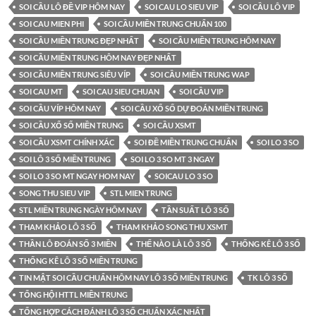
SOI CẦU LÔ ĐỀ VIP HÔM NAY
SOI CAU LO SIEU VIP
SOI CẦU LÔ VIP
SOI CAU MIEN PHI
SOI CẦU MIỀN TRUNG CHUẨN 100
SOI CẦU MIỀN TRUNG ĐẸP NHẤT
SOI CẦU MIỀN TRUNG HÔM NAY
SOI CẦU MIỀN TRUNG HÔM NAY ĐẸP NHẤT
SOI CẦU MIỀN TRUNG SIÊU VÍP
SOI CẦU MIỀN TRUNG WAP
SOI CAU MT
SOI CAU SIEU CHUAN
SOI CẦU VIP
SOI CẦU VÍP HÔM NAY
SOI CẦU XỔ SỐ DỰ ĐOÁN MIỀN TRUNG
SOI CẦU XỔ SỐ MIỀN TRUNG
SOI CẦU XSMT
SOI CẦU XSMT CHÍNH XÁC
SOI ĐỀ MIỀN TRUNG CHUẨN
SOI LO 3 SO
SOI LÔ 3 SỐ MIỀN TRUNG
SOI LO 3 SO MT 3 NGAY
SOI LO 3 SO MT NGAY HOM NAY
SOICAU LO 3 SO
SONG THU SIEU VIP
STL MIEN TRUNG
STL MIỀN TRUNG NGÀY HÔM NAY
TẦN SUẤT LÔ 3 SỐ
THAM KHẢO LÔ 3 SỐ
THAM KHẢO SONG THU XSMT
THẦN LÔ ĐOÁN SỐ 3 MIỀN
THẾ NÀO LÀ LÔ 3 SỐ
THỐNG KÊ LÔ 3 SỐ
THỐNG KÊ LÔ 3 SỐ MIỀN TRUNG
TIN MẬT SOI CẦU CHUẨN HÔM NAY LÔ 3 SỐ MIỀN TRUNG
TK LÔ 3 SỐ
TỔNG HỘI HTTL MIỀN TRUNG
TỔNG HỢP CÁCH ĐÁNH LÔ 3 SỐ CHUẨN XÁC NHẤT