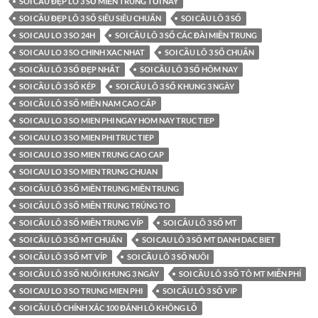
SOI CẦU ĐẸP LÔ 3 SỐ MIỀN TRUNG TỐI NAY
SOI CẦU ĐẸP LÔ 3 SỐ SIÊU SIÊU CHUẨN
SOI CẦU LÔ 3 SỐ
SOI CAU LO 3 SO 24H
SOI CẦU LÔ 3 SỐ CÁC ĐÀI MIỀN TRUNG
SOI CAU LO 3 SO CHINH XAC NHAT
SOI CẦU LÔ 3 SỐ CHUẨN
SOI CẦU LÔ 3 SỐ ĐẸP NHẤT
SOI CẦU LÔ 3 SỐ HÔM NAY
SOI CẦU LÔ 3 SỐ KÉP
SOI CẦU LÔ 3 SỐ KHUNG 3 NGÀY
SOI CẦU LÔ 3 SỐ MIỀN NAM CAO CẤP
SOI CAU LO 3 SO MIEN PHI NGAY HOM NAY TRUC TIEP
SOI CAU LO 3 SO MIEN PHI TRUC TIEP
SOI CAU LO 3 SO MIEN TRUNG CAO CAP
SOI CAU LO 3 SO MIEN TRUNG CHUAN
SOI CẦU LÔ 3 SỐ MIỀN TRUNG MIỀN TRUNG
SOI CẦU LÔ 3 SỐ MIỀN TRUNG TRÚNG TO
SOI CẦU LÔ 3 SỐ MIỀN TRUNG VÍP
SOI CẦU LÔ 3 SỐ MT
SOI CẦU LÔ 3 SỐ MT CHUẨN
SOI CAU LÔ 3 SỐ MT DANH DAC BIET
SOI CẦU LÔ 3 SỐ MT VÍP
SOI CẦU LÔ 3 SỐ NUÔI
SOI CẦU LÔ 3 SỐ NUÔI KHUNG 3 NGÀY
SOI CẦU LÔ 3 SỐ TÔ MT MIỄN PHÍ
SOI CAU LO 3 SO TRUNG MIEN PHI
SOI CẦU LÔ 3 SỐ VIP
SOI CẦU LÔ CHÍNH XÁC 100 ĐÁNH LÔ KHÔNG LỖ