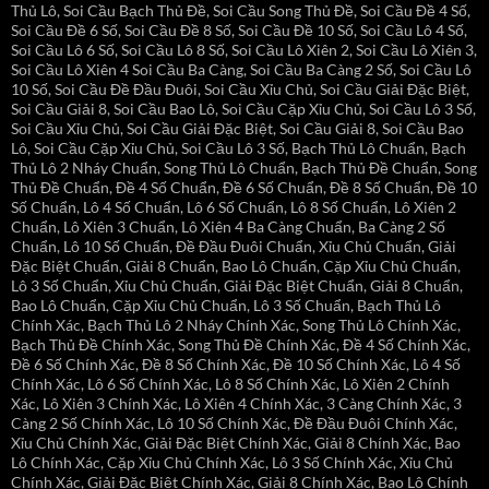
Thủ Lô, Soi Cầu Bạch Thủ Đề, Soi Cầu Song Thủ Đề, Soi Cầu Đề 4 Số,
Soi Cầu Đề 6 Số, Soi Cầu Đề 8 Số, Soi Cầu Đề 10 Số, Soi Cầu Lô 4 Số,
Soi Cầu Lô 6 Số, Soi Cầu Lô 8 Số, Soi Cầu Lô Xiên 2, Soi Cầu Lô Xiên 3,
Soi Cầu Lô Xiên 4 Soi Cầu Ba Càng, Soi Cầu Ba Càng 2 Số, Soi Cầu Lô
10 Số, Soi Cầu Đề Đầu Đuôi, Soi Cầu Xỉu Chủ, Soi Cầu Giải Đặc Biệt,
Soi Cầu Giải 8, Soi Cầu Bao Lô, Soi Cầu Cặp Xỉu Chủ, Soi Cầu Lô 3 Số,
Soi Cầu Xỉu Chủ, Soi Cầu Giải Đặc Biệt, Soi Cầu Giải 8, Soi Cầu Bao
Lô, Soi Cầu Cặp Xỉu Chủ, Soi Cầu Lô 3 Số, Bạch Thủ Lô Chuẩn, Bạch
Thủ Lô 2 Nháy Chuẩn, Song Thủ Lô Chuẩn, Bạch Thủ Đề Chuẩn, Song
Thủ Đề Chuẩn, Đề 4 Số Chuẩn, Đề 6 Số Chuẩn, Đề 8 Số Chuẩn, Đề 10
Số Chuẩn, Lô 4 Số Chuẩn, Lô 6 Số Chuẩn, Lô 8 Số Chuẩn, Lô Xiên 2
Chuẩn, Lô Xiên 3 Chuẩn, Lô Xiên 4 Ba Càng Chuẩn, Ba Càng 2 Số
Chuẩn, Lô 10 Số Chuẩn, Đề Đầu Đuôi Chuẩn, Xỉu Chủ Chuẩn, Giải
Đặc Biệt Chuẩn, Giải 8 Chuẩn, Bao Lô Chuẩn, Cặp Xỉu Chủ Chuẩn,
Lô 3 Số Chuẩn, Xỉu Chủ Chuẩn, Giải Đặc Biệt Chuẩn, Giải 8 Chuẩn,
Bao Lô Chuẩn, Cặp Xỉu Chủ Chuẩn, Lô 3 Số Chuẩn, Bạch Thủ Lô
Chính Xác, Bạch Thủ Lô 2 Nháy Chính Xác, Song Thủ Lô Chính Xác,
Bạch Thủ Đề Chính Xác, Song Thủ Đề Chính Xác, Đề 4 Số Chính Xác,
Đề 6 Số Chính Xác, Đề 8 Số Chính Xác, Đề 10 Số Chính Xác, Lô 4 Số
Chính Xác, Lô 6 Số Chính Xác, Lô 8 Số Chính Xác, Lô Xiên 2 Chính
Xác, Lô Xiên 3 Chính Xác, Lô Xiên 4 Chính Xác, 3 Càng Chính Xác, 3
Càng 2 Số Chính Xác, Lô 10 Số Chính Xác, Đề Đầu Đuôi Chính Xác,
Xỉu Chủ Chính Xác, Giải Đặc Biệt Chính Xác, Giải 8 Chính Xác, Bao
Lô Chính Xác, Cặp Xỉu Chủ Chính Xác, Lô 3 Số Chính Xác, Xỉu Chủ
Chính Xác, Giải Đặc Biệt Chính Xác, Giải 8 Chính Xác, Bao Lô Chính