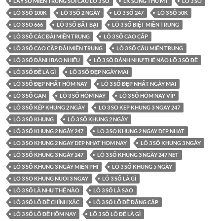
LẤY SỐ MIỀN TRUNG SOI CẦU LÔ 3 SỐ
LK SONG THU MT
LO 3 SO
LÔ 3 SỐ 100K
LÔ 3 SỐ 2 NGÀY
LÔ 3 SỐ 247
LÔ 3 SỐ 50K
LO 3 SO 666
LÔ 3 SỐ BẤT BẠI
LÔ 3 SỐ BIỆT MIỀN TRUNG
LÔ 3 SỐ CÁC ĐÀI MIỀN TRUNG
LÔ 3 SỐ CAO CẤP
LÔ 3 SỐ CAO CẤP ĐÀI MIỀN TRUNG
LÔ 3 SỐ CẦU MIỀN TRUNG
LÔ 3 SỐ ĐÁNH BAO NHIÊU
LÔ 3 SỐ ĐÁNH NHƯ THẾ NÀO LÔ 3 SỐ ĐỀ
LÔ 3 SỐ ĐỀ LÀ GÌ
LÔ 3 SỐ ĐẸP NGÀY MAI
LÔ 3 SỐ ĐẸP NHẤT HÔM NAY
LÔ 3 SỐ ĐẸP NHẤT NGÀY MAI
LÔ 3 SỐ GAN
LÔ 3 SỐ HÔM NAY
LÔ 3 SỐ HÔM NAY VÍP
LÔ 3 SỐ KÉP KHUNG 2 NGÀY
LO 3 SO KEP KHUNG 3 NGAY 247
LÔ 3 SỐ KHUNG
LÔ 3 SỐ KHUNG 2 NGÀY
LÔ 3 SỐ KHUNG 2 NGÀY 247
LO 3 SO KHUNG 2 NGAY DEP NHAT
LO 3 SO KHUNG 2 NGAY DEP NHAT HOM NAY
LÔ 3 SỐ KHUNG 3 NGÀY
LÔ 3 SỐ KHUNG 3 NGÀY 247
LÔ 3 SỐ KHUNG 3 NGÀY 247 NET
LÔ 3 SỐ KHUNG 3 NGÀY MIỄN PHÍ
LÔ 3 SỐ KHUNG 5 NGÀY
LO 3 SO KHUNG NUOI 3 NGAY
LÔ 3 SỐ LÀ GÌ
LÔ 3 SỐ LÀ NHƯ THẾ NÀO
LÔ 3 SỐ LÀ SAO
LÔ 3 SỐ LÔ ĐỀ CHÍNH XÁC
LÔ 3 SỐ LÔ ĐỀ ĐẲNG CẤP
LÔ 3 SỐ LÔ ĐỀ HÔM NAY
LÔ 3 SỐ LÔ ĐỀ LÀ GÌ