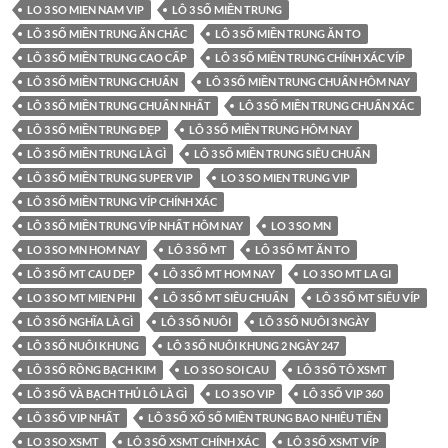
LO 3 SO MIEN NAM VIP
LÔ 3 SỐ MIỀN TRUNG
LÔ 3 SỐ MIỀN TRUNG ĂN CHẮC
LÔ 3 SỐ MIỀN TRUNG ĂN TO
LÔ 3 SỐ MIỀN TRUNG CAO CẤP
LÔ 3 SỐ MIỀN TRUNG CHÍNH XÁC VÍP
LÔ 3 SỐ MIỀN TRUNG CHUẨN
LÔ 3 SỐ MIỀN TRUNG CHUẨN HÔM NAY
LÔ 3 SỐ MIỀN TRUNG CHUẨN NHẤT
LÔ 3 SỐ MIỀN TRUNG CHUẨN XÁC
LÔ 3 SỐ MIỀN TRUNG ĐẸP
LÔ 3 SỐ MIỀN TRUNG HÔM NAY
LÔ 3 SỐ MIỀN TRUNG LÀ GÌ
LÔ 3 SỐ MIỀN TRUNG SIÊU CHUẨN
LÔ 3 SỐ MIỀN TRUNG SUPER VIP
LO 3 SO MIEN TRUNG VIP
LÔ 3 SỐ MIỀN TRUNG VÍP CHÍNH XÁC
LÔ 3 SỐ MIỀN TRUNG VÍP NHẤT HÔM NAY
LO 3 SO MN
LO 3 SO MN HOM NAY
LÔ 3 SỐ MT
LÔ 3 SỐ MT ĂN TO
LÔ 3 SỐ MT CAU DẸP
LÔ 3 SỐ MT HOM NAY
LO 3 SO MT LA GI
LO 3 SO MT MIEN PHI
LÔ 3 SỐ MT SIÊU CHUẨN
LÔ 3 SỐ MT SIÊU VÍP
LÔ 3 SỐ NGHĨA LÀ GÌ
LÔ 3 SỐ NUÔI
LÔ 3 SỐ NUÔI 3 NGÀY
LÔ 3 SỐ NUÔI KHUNG
LÔ 3 SỐ NUÔI KHUNG 2 NGÀY 247
LÔ 3 SỐ RỒNG BẠCH KIM
LO 3 SO SOI CAU
LÔ 3 SỐ TÔ XSMT
LÔ 3 SỐ VÀ BẠCH THỦ LÔ LÀ GÌ
LO 3 SO VIP
LÔ 3 SỐ VIP 360
LÔ 3 SỐ VIP NHẤT
LÔ 3 SỐ XỔ SỐ MIỀN TRUNG BAO NHIÊU TIỀN
LO 3 SO XSMT
LÔ 3 SỐ XSMT CHÍNH XÁC
LÔ 3 SỐ XSMT VÍP