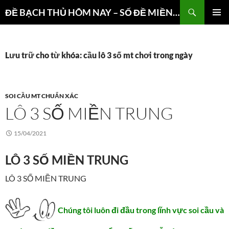
Chuyển
Tìm
ĐỀ BẠCH THỦ HÔM NAY – SỐ ĐỀ MIỀN NAM – DỰ ĐOÁN 3 CÀNG
đến
kiếm
TRÌNH
nội
ĐƠN CƠ
dung
SỞ
Lưu trữ cho từ khóa: cầu lô 3 số mt chơi trong ngày
SOI CẦU MT CHUẨN XÁC
LÔ 3 SỐ MIỀN TRUNG
15/04/2021
LÔ 3 SỐ MIỀN TRUNG
LÔ 3 SỐ MIỀN TRUNG
Chúng tôi luôn đi đầu trong lĩnh vực soi cầu và