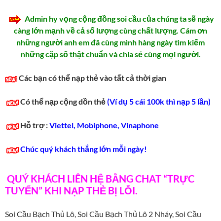
Admin hy vọng cộng đồng soi cầu của chúng ta sẽ ngày
càng lớn mạnh về cả số lượng cùng chất lượng. Cám ơn
những người anh em đã cùng mình hàng ngày tìm kiếm
những cặp số thật chuẩn và chia sẻ cùng mọi người.
Các bạn có thể nạp thẻ vào tất
cả thời gian
Có thể nạp cộng dồn thẻ
(Ví dụ 5 cái 100k thì nạp 5 lần)
Hỗ trợ :
Viettel, Mobiphone, Vinaphone
Chúc quý khách thắng lớn mỗi ngày!
QUÝ KHÁCH LIÊN HỆ BẰNG CHAT “TRỰC
TUYẾN” KHI NẠP THẺ BỊ LỖI.
Soi Cầu Bạch Thủ Lô, Soi Cầu Bạch Thủ Lô 2 Nháy, Soi Cầu