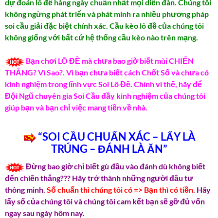
dự đoán lô đề hàng ngày chuẩn nhất mọi diễn đàn. Chúng tôi
không ngừng phát triển và phát minh ra nhiều phương pháp
soi cầu giải đặc biệt chính xác. Cầu kèo lô đề của chúng tôi
không giống với bất cứ hệ thống cầu kèo nào trên mạng.
Bạn chơi LÔ ĐỀ mà chưa bao giờ biết mùi CHIẾN
THẮNG? Vì Sao?. Vì bạn chưa biết cách Chốt Số và chưa có
kinh nghiệm trong lĩnh vực Soi Lô Đề. Chính vì thế, hãy để
Đội Ngũ chuyên gia Soi Cầu đầy kinh nghiệm của chúng tôi
giúp bạn và bạn chỉ việc mang tiền về nhà.
“SOI CẦU CHUẨN XÁC – LẤY LÀ
TRÚNG – ĐÁNH LÀ ĂN”
Đừng bao giờ chỉ biết gù đầu vào đánh dù không biết
đến chiến thắng??? Hãy trở thành những người đầu tư
thông minh.
Số chuẩn thì chúng tôi có => Bạn thì có tiền
. Hãy
lấy số của chúng tôi và chúng tôi cam kết bạn sẽ gỡ đủ vốn
ngay sau ngày hôm nay.