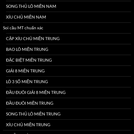
SONG THỦ LÔ MIỀN NAM
XÍU CHỦ MIỀN NAM
Soi cầu MT chuẩn xác
CẶP XÍU CHỦ MIỀN TRUNG
BAO LÔ MIỀN TRUNG
ĐẶC BIỆT MIỀN TRUNG
GIẢI 8 MIỀN TRUNG
LÔ 3 SỐ MIỀN TRUNG
ĐẦU ĐUÔI GIẢI 8 MIỀN TRUNG
ĐẦU ĐUÔI MIỀN TRUNG
SONG THỦ LÔ MIỀN TRUNG
XÍU CHỦ MIỀN TRUNG