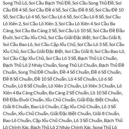
Song Thủ Lô, Soi Cầu Bạch Thủ Đề, Soi Cầu Song Thủ Đề, Soi
Cầu Đề 4 Số, Soi Cầu Đề 6 Số, Soi Cầu Đề 8 Số, Soi Cầu Đề 10
Số, Soi Cầu Lô 4 Số, Soi Cầu Lô 6 Số, Soi Cầu Lô 8 Số, Soi Cầu
Lô Xiên 2, Soi Cầu Lô Xiên 3, Soi Cầu Lô Xiên 4 Soi Cầu Ba
Càng, Soi Cầu Ba Càng 2 Số, Soi Cầu Lô 10 Số, Soi Cầu Đề Đầu
Đuôi, Soi Cầu Xỉu Chủ, Soi Cầu Giải Đặc Biệt, Soi Cầu Giải 8,
Soi Cầu Bao Lô, Soi Cầu Cặp Xỉu Chủ, Soi Cầu Lô 3 Số, Soi Cầu
Xỉu Chủ, Soi Cầu Giải Đặc Biệt, Soi Cầu Giải 8, Soi Cầu Bao Lô,
Soi Cầu Cặp Xỉu Chủ, Soi Cầu Lô 3 Số, Bạch Thủ Lô Chuẩn,
Bạch Thủ Lô 2 Nháy Chuẩn, Song Thủ Lô Chuẩn, Bạch Thủ Đề
Chuẩn, Song Thủ Đề Chuẩn, Đề 4 Số Chuẩn, Đề 6 Số Chuẩn,
Đề 8 Số Chuẩn, Đề 10 Số Chuẩn, Lô 4 Số Chuẩn, Lô 6 Số
Chuẩn, Lô 8 Số Chuẩn, Lô Xiên 2 Chuẩn, Lô Xiên 3 Chuẩn, Lô
Xiên 4 Ba Càng Chuẩn, Ba Càng 2 Số Chuẩn, Lô 10 Số Chuẩn,
Đề Đầu Đuôi Chuẩn, Xỉu Chủ Chuẩn, Giải Đặc Biệt Chuẩn,
Giải 8 Chuẩn, Bao Lô Chuẩn, Cặp Xỉu Chủ Chuẩn, Lô 3 Số
Chuẩn, Xỉu Chủ Chuẩn, Giải Đặc Biệt Chuẩn, Giải 8 Chuẩn,
Bao Lô Chuẩn, Cặp Xỉu Chủ Chuẩn, Lô 3 Số Chuẩn, Bạch Thủ
Lô Chính Xác, Bạch Thủ Lô 2 Nháy Chính Xác, Song Thủ Lô