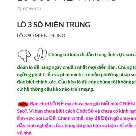
15/04/2021
LÔ 3 SỐ MIỀN TRUNG
LÔ 3 SỐ MIỀN TRUNG
Chúng tôi luôn đi đầu trong lĩnh vực soi 
đoán lô đề hàng ngày chuẩn nhất mọi diễn đàn. Chúng t
ngừng phát triển và phát minh ra nhiều phương pháp soi
đặc biệt chính xác. Cầu kèo lô đề của chúng tôi không g
cứ hệ thống cầu kèo nào trên mạng.
Bạn chơi LÔ ĐỀ mà chưa bao giờ biết mùi CHIẾ
Sao?. Vì bạn chưa biết cách Chốt Số và chưa có kinh ng
lĩnh vực Soi Lô Đề. Chính vì thế, hãy để Đội Ngũ chuyên
đầy kinh nghiệm của chúng tôi giúp bạn và bạn chỉ việc 
về nhà.