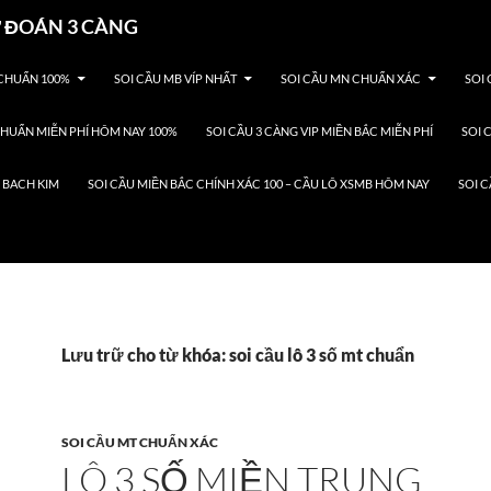
Ự ĐOÁN 3 CÀNG
 CHUẨN 100%
SOI CẦU MB VÍP NHẤT
SOI CẦU MN CHUẨN XÁC
SOI
CHUẨN MIỄN PHÍ HÔM NAY 100%
SOI CẦU 3 CÀNG VIP MIỀN BẮC MIỄN PHÍ
SOI 
 BACH KIM
SOI CẦU MIỀN BẮC CHÍNH XÁC 100 – CẦU LÔ XSMB HÔM NAY
SOI 
Lưu trữ cho từ khóa: soi cầu lô 3 số mt chuẩn
SOI CẦU MT CHUẨN XÁC
LÔ 3 SỐ MIỀN TRUNG