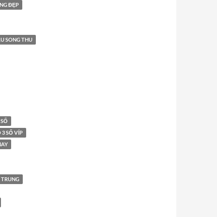
UNG ĐẸP
U SONG THU
 SỐ
 3 SỐ VÍP
NAY
N TRUNG