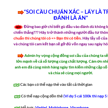
“SOI CẦU CHUẨN XÁC – LẤY LÀ T
ĐÁNH LÀ ĂN”
Đừng bao giờ chỉ biết gù đầu vào đánh dù không 
chiến thắng??? Hãy trở thành những người đầu tư thô
chuẩn thì chúng tôi có => Bạn thì có tiền
. Hãy lấy số của
và chúng tôi cam kết bạn sẽ gỡ đủ vốn ngay sau ngày h
Admin hy vọng cộng đồng soi cầu của chúng ta sẽ
lớn mạnh về cả số lượng cùng chất lượng. Cám ơn n
anh em đã cùng mình hàng ngày tìm kiếm những cặp số
và chia sẻ cùng mọi người.
Các bạn có thể nạp thẻ vào tất
cả thời gian
Có thể nạp cộng dồn thẻ
(Ví dụ 5 cái 100k thì nạp 5 
Hỗ trợ :
Viettel, Mobiphone, Vinaphone