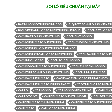
SOI LÔ SIÊU CHUẨN TẠI ĐÂY
BẬT MÍ LÔ 3 SỐ TRUNG ĐỈNH CAO
BÍ QUYẾT ĐÁNH LÔ 3 SỐ MIEN T
BÍ QUYẾT ĐÁNH LÔ 3 SỐ MIEN TRUNG HIỆU QUẢ
CÁCH BẮT LÔ 3 SỐ
CÁCH BẮT LÔ 3 SỐ MIỀN TRUNG
CÁCH CHƠI LÔ 3 SỐ
CÁCH CHƠI LÔ 3 SỐ MIỀN TRUNG
CÁCH CHƠI SỐ LÔ MIỀN TRUNG
CÁCH CHƠI SỐ LÔ MIỀN TRUNG CHUẨN XÁC
CÁCH CHƠI SOI CẦU LÔ 3 SỐ MIEN TRUNG
CÁCH ĐÁNH LÔ 3 SỐ MIỀ
CÁCH NUÔI LÔ 3 SỐ
CÁCH SOI CẦU LÔ 3 SỐ
CÁCH SOI CẦU LÔ 3 SỐ MIỀN TRUNG
CÁCH THỬ ĐÁNH LÔ 3 SỐ
CÁCH THỬ ĐÁNH LÔ 3 SỐ MIỀN TRUNG
CÁCH TÍNH TIỀN LÔ ĐỀ
CÁCH VÀO TIỀN LÔ 3 SỐ
CÁCH VÀO TIỀN LÔ 3 SỐ KHUNG 3 NGÀY
CÁCH VÀO TIỀN LÔ 3 SỐ KHUNG 5 NGÀY
CAO THỦ CHỐT SỐ MIỀN 
CẶP LÔ
CẶP LÔ 3 SỐ
CẶP LÔ 3 SỐ MIỀN TRUNG
CAP LO M
CẶP LÔ TÔ MT
CAU DE LO 3 SO MIEN TRUNG VIP
CẦU ĐẸP CH
CẦU ĐẸP LÔ 3 SỐ CHỦ MIỀN TRUNG
CẦU ĐẸP LÔ 3 SỐ MIỀN TRUNG 
CẦU LÔ 3 SỐ
CẦU LÔ 3 SỐ MIỀN TRUNG