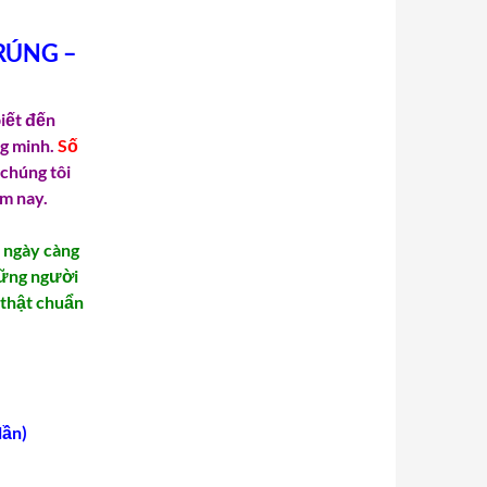
RÚNG –
biết đến
ng minh.
Số
 chúng tôi
ôm nay.
 ngày càng
hững người
 thật chuẩn
lần)