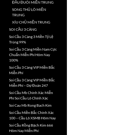
ĐẦU ĐUÔI MIỀN TRUNG
SONG THỦ LÔ MIỀN
TRUNG
XÍU CHỦ MIỀN TRUNG
SOI CẦU 3 CÀNG
Soi Cầu 3 Càng 3 Miền Tỷ Lệ
Trúng 99%
Soi Cầu 3 Càng Miền Nam Cực
Chuẩn Miễn Phí Hôm Nay
100%
Soi Cầu 3 Càng VIP Miền Bắc
Miễn Phí
Soi Cầu 3 Càng VIP Miền Bắc
Miễn Phí – Dự Đoán 247
Soi Cầu Mb Chính Xác Miễn
Phí Soi Cầu Lô Chính Xác
Soi Cau Mb Rong Bach Kim
Soi Cầu Miền Bắc Chính Xác
100 – Cầu Lô XSMB Hôm Nay
Soi Cầu Rồng Bạch Kim 666
Hôm Nay Miễn Phí