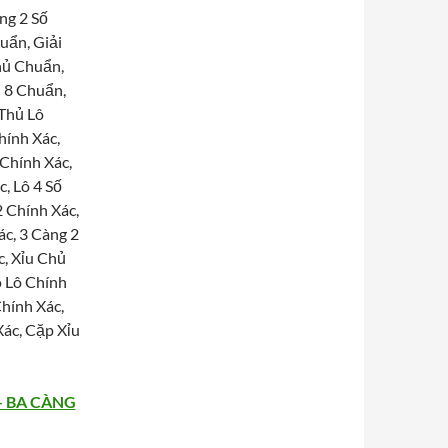
ng 2 Số
uẩn, Giải
hủ Chuẩn,
i 8 Chuẩn,
Thủ Lô
hính Xác,
Chính Xác,
, Lô 4 Số
2 Chính Xác,
ác, 3 Càng 2
c, Xỉu Chủ
o Lô Chính
Chính Xác,
Xác, Cặp Xỉu
– BA CÀNG