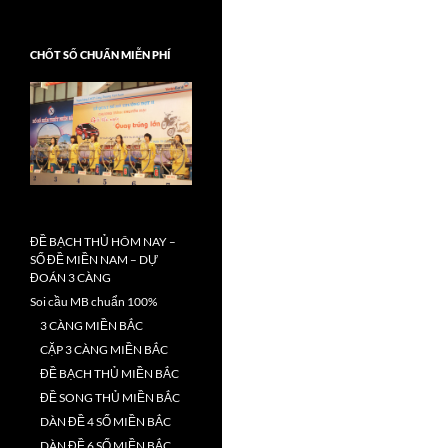
CHỐT SỐ CHUẨN MIỄN PHÍ
ĐỀ BẠCH THỦ HÔM NAY –
SỐ ĐỀ MIỀN NAM – DỰ
ĐOÁN 3 CÀNG
Soi cầu MB chuẩn 100%
3 CÀNG MIỀN BẮC
CẶP 3 CÀNG MIỀN BẮC
ĐỀ BẠCH THỦ MIỀN BẮC
ĐỀ SONG THỦ MIỀN BẮC
DÀN ĐỀ 4 SỐ MIỀN BẮC
DÀN ĐỀ 6 SỐ MIỀN BẮC