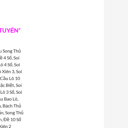
 TUYẾN”
ầu Song Thủ
 4 Số, Soi
ô 4 Số, Soi
 Xiên 3, Soi
 Cầu Lô 10
ặc Biệt, Soi
Lô 3 Số, Soi
ầu Bao Lô,
n, Bạch Thủ
n, Song Thủ
n, Đề 10 Số
Xiên 2