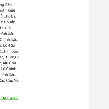
ng 2 Số
uẩn, Giải
hủ Chuẩn,
i 8 Chuẩn,
Thủ Lô
hính Xác,
Chính Xác,
, Lô 4 Số
2 Chính Xác,
ác, 3 Càng 2
c, Xỉu Chủ
o Lô Chính
Chính Xác,
Xác, Cặp Xỉu
– BA CÀNG