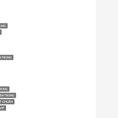
RUNG
N TRUNG
TRUNG
IEN TRUNG
ỐT CHUẨN
VIP