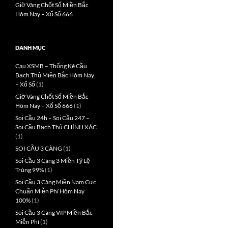
Giờ Vàng Chốt Số Miền Bắc
Hôm Nay – Xổ Số 666
DANH MỤC
Cau XSMB – Thống Kê Cầu
Bạch Thủ Miền Bắc Hôm Nay
– Xổ Số
(1)
Giờ Vàng Chốt Số Miền Bắc
Hôm Nay – Xổ Số 666
(1)
Soi Cầu 24h – Soi Cầu 247 –
Soi Cầu Bạch Thủ CHÍNH XÁC
(1)
SOI CẦU 3 CÀNG
(1)
Soi Cầu 3 Càng 3 Miền Tỷ Lệ
Trúng 99%
(1)
Soi Cầu 3 Càng Miền Nam Cực
Chuẩn Miễn Phí Hôm Nay
100%
(1)
Soi Cầu 3 Càng VIP Miền Bắc
Miễn Phí
(1)