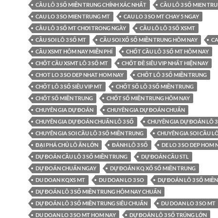
CẦU LÔ 3 SỐ MIỀN TRUNG CHÍNH XÁC NHẤT
CẦU LÔ 3 SỐ MIEN TR
CAU LO 3 SO MIEN TRUNG MT
CAU LO 3 SO MT CHAY 5 NGAY
CẦU LÔ 3 SỐ MT CHƠI TRONG NGÀY
CẦU LÔ LÔ 3 SỐ XSMT
CẦU SOI LÔ 3 SỐ MT
CẦU SOI XỔ SỐ MIỀN TRUNG HÔM NAY
CA
CẦU XSMT HÔM NAY MIỄN PHÍ
CHỐT CẦU LÔ 3 SỐ MT HÔM NAY
CHỐT CẦU XSMT LÔ 3 SỐ MT
CHỐT ĐỀ SIÊU VIP NHẤT HIỆN NAY
CHOT LO 3 SO DEP NHAT HOM NAY
CHỐT LÔ 3 SỐ MIỀN TRUNG
CHỐT LÔ 3 SỐ SIÊU VIP MT
CHỐT SỐ LÔ 3 SỐ MIỀN TRUNG
CHỐT SỐ MIỀN TRUNG
CHỐT SỐ MIỀN TRUNG HÔM NAY
CHUYÊN GIA DỰ ĐOÁN
CHUYÊN GIA DỰ ĐOÁN CHUẨN
CHUYÊN GIA DỰ ĐOÁN CHUẨN LÔ 3 SỐ
CHUYÊN GIA DỰ ĐOÁN LÔ 3
CHUYÊN GIA SOI CẦU LÔ 3 SỐ MIỀN TRUNG
CHUYÊN GIA SOI CẦU LÔ
ĐẠI PHÁ CHỦ LÔ ĂN LỚN
ĐÁNH LÔ 3 SỐ
DE LO 3 SO DEP HOM 
DỰ ĐOÁN CẦU LÔ 3 SỐ MIỀN TRUNG
DỰ ĐOÁN CẦU STL
DỰ ĐOÁN CHUẨN NGAY
DỰ ĐOÁN KQ XỔ SỐ MIỀN TRUNG
DU DOAN KQXS MT
DU DOAN LO 3 SO
DỰ ĐOÁN LÔ 3 SỐ MIỀ
DỰ ĐOÁN LÔ 3 SỐ MIỀN TRUNG HÔM NAY CHUẨN
DỰ ĐOÁN LÔ 3 SỐ MIỀN TRUNG SIÊU CHUẨN
DU DOAN LO 3 SO MT
DU DOAN LO 3 SO MT HOM NAY
DỰ ĐOÁN LÔ 3 SỐ TRÚNG LỚN