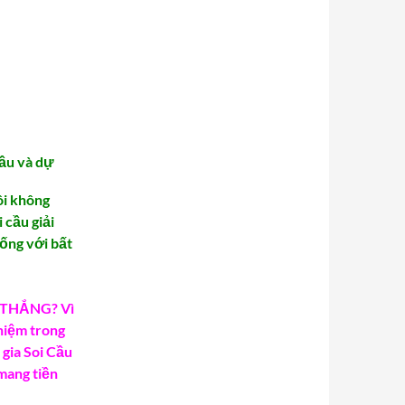
cầu và dự
ôi không
 cầu giải
iống với bất
N THẮNG? Vì
hiệm trong
 gia Soi Cầu
mang tiền