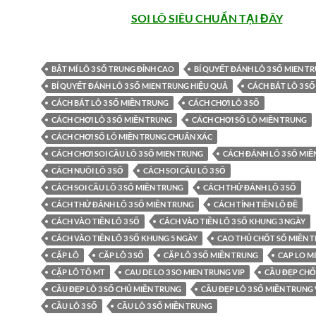
SOI LÔ SIÊU CHUẨN TẠI ĐÂY
BẬT MÍ LÔ 3 SỐ TRUNG ĐỈNH CAO
BÍ QUYẾT ĐÁNH LÔ 3 SỐ MIEN T
BÍ QUYẾT ĐÁNH LÔ 3 SỐ MIEN TRUNG HIỆU QUẢ
CÁCH BẮT LÔ 3 SỐ
CÁCH BẮT LÔ 3 SỐ MIỀN TRUNG
CÁCH CHƠI LÔ 3 SỐ
CÁCH CHƠI LÔ 3 SỐ MIỀN TRUNG
CÁCH CHƠI SỐ LÔ MIỀN TRUNG
CÁCH CHƠI SỐ LÔ MIỀN TRUNG CHUẨN XÁC
CÁCH CHƠI SOI CẦU LÔ 3 SỐ MIEN TRUNG
CÁCH ĐÁNH LÔ 3 SỐ MIỀ
CÁCH NUÔI LÔ 3 SỐ
CÁCH SOI CẦU LÔ 3 SỐ
CÁCH SOI CẦU LÔ 3 SỐ MIỀN TRUNG
CÁCH THỬ ĐÁNH LÔ 3 SỐ
CÁCH THỬ ĐÁNH LÔ 3 SỐ MIỀN TRUNG
CÁCH TÍNH TIỀN LÔ ĐỀ
CÁCH VÀO TIỀN LÔ 3 SỐ
CÁCH VÀO TIỀN LÔ 3 SỐ KHUNG 3 NGÀY
CÁCH VÀO TIỀN LÔ 3 SỐ KHUNG 5 NGÀY
CAO THỦ CHỐT SỐ MIỀN 
CẶP LÔ
CẶP LÔ 3 SỐ
CẶP LÔ 3 SỐ MIỀN TRUNG
CAP LO M
CẶP LÔ TÔ MT
CAU DE LO 3 SO MIEN TRUNG VIP
CẦU ĐẸP CH
CẦU ĐẸP LÔ 3 SỐ CHỦ MIỀN TRUNG
CẦU ĐẸP LÔ 3 SỐ MIỀN TRUNG 
CẦU LÔ 3 SỐ
CẦU LÔ 3 SỐ MIỀN TRUNG