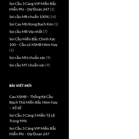
Soi Cầu 3 Càng VIP Miền Bắc
Miễn Phí – Dự Đoán 247
(1)
Soi cầu MB chuẩn 100%
(14)
Soi Cau Mb Rong Bach Kim
(1)
Soi cầu MB Víp nhất
(7)
Soi Cầu Miền Bắc Chính Xác
100 – Cầu Lô XSMB Hôm Nay
(1)
Soi cầu MN chuẩn xác
(9)
Soi cầu MT chuẩn xác
(9)
BÀI VIẾT MỚI
Cau XSMB – Thống Kê Cầu
Bạch Thủ Miền Bắc Hôm Nay
– Xổ Số
Soi Cầu 3 Càng 3 Miền Tỷ Lệ
Trúng 99%
Soi Cầu 3 Càng VIP Miền Bắc
Miễn Phí – Dự Đoán 247