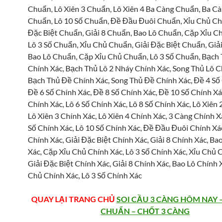
Chuẩn, Lô Xiên 3 Chuẩn, Lô Xiên 4 Ba Càng Chuẩn, Ba Cà
Chuẩn, Lô 10 Số Chuẩn, Đề Đầu Đuôi Chuẩn, Xỉu Chủ Ch
Đặc Biệt Chuẩn, Giải 8 Chuẩn, Bao Lô Chuẩn, Cặp Xỉu C
Lô 3 Số Chuẩn, Xỉu Chủ Chuẩn, Giải Đặc Biệt Chuẩn, Giả
Bao Lô Chuẩn, Cặp Xỉu Chủ Chuẩn, Lô 3 Số Chuẩn, Bạch 
Chính Xác, Bạch Thủ Lô 2 Nháy Chính Xác, Song Thủ Lô C
Bạch Thủ Đề Chính Xác, Song Thủ Đề Chính Xác, Đề 4 Số 
Đề 6 Số Chính Xác, Đề 8 Số Chính Xác, Đề 10 Số Chính Xác
Chính Xác, Lô 6 Số Chính Xác, Lô 8 Số Chính Xác, Lô Xiên 
Lô Xiên 3 Chính Xác, Lô Xiên 4 Chính Xác, 3 Càng Chính X
Số Chính Xác, Lô 10 Số Chính Xác, Đề Đầu Đuôi Chính Xá
Chính Xác, Giải Đặc Biệt Chính Xác, Giải 8 Chính Xác, Ba
Xác, Cặp Xỉu Chủ Chính Xác, Lô 3 Số Chính Xác, Xỉu Chủ 
Giải Đặc Biệt Chính Xác, Giải 8 Chính Xác, Bao Lô Chính 
Chủ Chính Xác, Lô 3 Số Chính Xác
QUAY LẠI TRANG CHỦ
SOI CẦU 3 CÀNG HÔM NAY 
CHUẨN – CHỐT 3 CÀNG