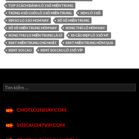
TOP 3 CÁCH ĐÁNH LÔ 3 SỐ MIỀN TRUNG
TRÚNG 4 SỐ CUỐI LÔ 3 SỐ MIỀN TRUNG
XEM LÔ 3 SỐ
XIN SO LO 3 SO HOM NAY
XỔ SỐ MIỀN TRUNG
XỔ SỐ MIỀN TRUNG HÔM NAY
XONG THỦ LÔ HÔM NAY
XONG THU LO MIỀN TRUNG LÀ GÌ
XS CẦU ĐẸP LÔ 3 SỐ MT
XSKT MIỀN TRUNG CHỦ NHẬT
XSKT MIỀN TRUNG HÔM QUA
XSMT SOI CAU
XSMT SOI CAU LÔ 3 SỐ VÍP
Tìm
kiếm
cho:
CHOTLO2NHAY.COM
SOICAU247VIP.COM