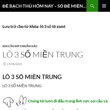
Chuyển
Tìm
ĐỀ BẠCH THỦ HÔM NAY – SỐ ĐỀ MIỀN NAM – DỰ ĐOÁN 3 CÀNG
đến
kiếm
TRÌNH
nội
ĐƠN CƠ
dung
SỞ
Lưu trữ cho từ khóa: lô 3 số tô xsmt
SOI CẦU MT CHUẨN XÁC
LÔ 3 SỐ MIỀN TRUNG
15/04/2021
LÔ 3 SỐ MIỀN TRUNG
LÔ 3 SỐ MIỀN TRUNG
Chúng tôi luôn đi đầu trong lĩnh vực soi cầu và