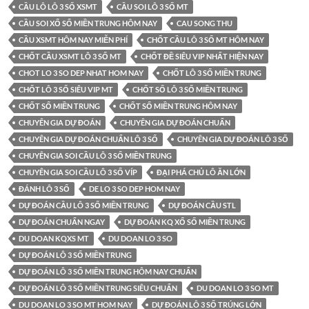
CẦU LÔ LÔ 3 SỐ XSMT
CẦU SOI LÔ 3 SỐ MT
CẦU SOI XỔ SỐ MIỀN TRUNG HÔM NAY
CAU SONG THU
CẦU XSMT HÔM NAY MIỄN PHÍ
CHỐT CẦU LÔ 3 SỐ MT HÔM NAY
CHỐT CẦU XSMT LÔ 3 SỐ MT
CHỐT ĐỀ SIÊU VIP NHẤT HIỆN NAY
CHOT LO 3 SO DEP NHAT HOM NAY
CHỐT LÔ 3 SỐ MIỀN TRUNG
CHỐT LÔ 3 SỐ SIÊU VIP MT
CHỐT SỐ LÔ 3 SỐ MIỀN TRUNG
CHỐT SỐ MIỀN TRUNG
CHỐT SỐ MIỀN TRUNG HÔM NAY
CHUYÊN GIA DỰ ĐOÁN
CHUYÊN GIA DỰ ĐOÁN CHUẨN
CHUYÊN GIA DỰ ĐOÁN CHUẨN LÔ 3 SỐ
CHUYÊN GIA DỰ ĐOÁN LÔ 3 SỐ
CHUYÊN GIA SOI CẦU LÔ 3 SỐ MIỀN TRUNG
CHUYÊN GIA SOI CẦU LÔ 3 SỐ VÍP
ĐẠI PHÁ CHỦ LÔ ĂN LỚN
ĐÁNH LÔ 3 SỐ
DE LO 3 SO DEP HOM NAY
DỰ ĐOÁN CẦU LÔ 3 SỐ MIỀN TRUNG
DỰ ĐOÁN CẦU STL
DỰ ĐOÁN CHUẨN NGAY
DỰ ĐOÁN KQ XỔ SỐ MIỀN TRUNG
DU DOAN KQXS MT
DU DOAN LO 3 SO
DỰ ĐOÁN LÔ 3 SỐ MIỀN TRUNG
DỰ ĐOÁN LÔ 3 SỐ MIỀN TRUNG HÔM NAY CHUẨN
DỰ ĐOÁN LÔ 3 SỐ MIỀN TRUNG SIÊU CHUẨN
DU DOAN LO 3 SO MT
DU DOAN LO 3 SO MT HOM NAY
DỰ ĐOÁN LÔ 3 SỐ TRÚNG LỚN