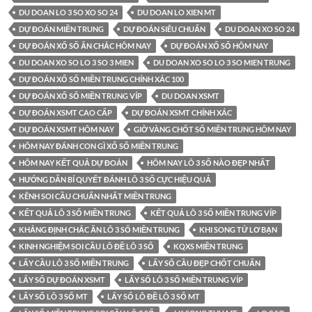
DU DOAN LO 3 SO XO SO 24
DU DOAN LO XIEN MT
DỰ ĐOÁN MIỀN TRUNG
DỰ ĐOÁN SIÊU CHUẨN
DU DOAN XO SO 24
DỰ ĐOÁN XỔ SỐ ĂN CHẮC HÔM NAY
DỰ ĐOÁN XỔ SỐ HÔM NAY
DU DOAN XO SO LO 3 SO 3 MIEN
DU DOAN XO SO LO 3 SO MIEN TRUNG
DỰ ĐOÁN XỔ SỐ MIỀN TRUNG CHÍNH XÁC 100
DỰ ĐOÁN XỔ SỐ MIỀN TRUNG VÍP
DU DOAN XSMT
DỰ ĐOÁN XSMT CAO CẤP
DỰ ĐOÁN XSMT CHÍNH XÁC
DỰ ĐOÁN XSMT HÔM NAY
GIỜ VÀNG CHỐT SỐ MIỀN TRUNG HÔM NAY
HÔM NAY ĐÁNH CON GÌ XỔ SỐ MIỀN TRUNG
HÔM NAY KẾT QUẢ DỰ ĐOÁN
HÔM NAY LÔ 3 SỐ NÀO ĐẸP NHẤT
HƯỚNG DẪN BÍ QUYẾT ĐÁNH LÔ 3 SỐ CỰC HIỆU QUẢ
KÊNH SOI CẦU CHUẨN NHẤT MIỀN TRUNG
KẾT QUẢ LÔ 3 SỐ MIỀN TRUNG
KẾT QUẢ LÔ 3 SỐ MIỀN TRUNG VÍP
KHẲNG ĐỊNH CHẮC ĂN LÔ 3 SỐ MIỀN TRUNG
KHI SONG TỬ LƠ BẠN
KINH NGHIỆM SOI CẦU LÔ ĐỀ LÔ 3 SỐ
KQXS MIỀN TRUNG
LẤY CẦU LÔ 3 SỐ MIỀN TRUNG
LẤY SỐ CẦU ĐẸP CHỐT CHUẨN
LẤY SỐ DỰ ĐOÁN XSMT
LẤY SỐ LÔ 3 SỐ MIỀN TRUNG VÍP
LẤY SỐ LÔ 3 SỐ MT
LẤY SỐ LÔ ĐỀ LÔ 3 SỐ MT