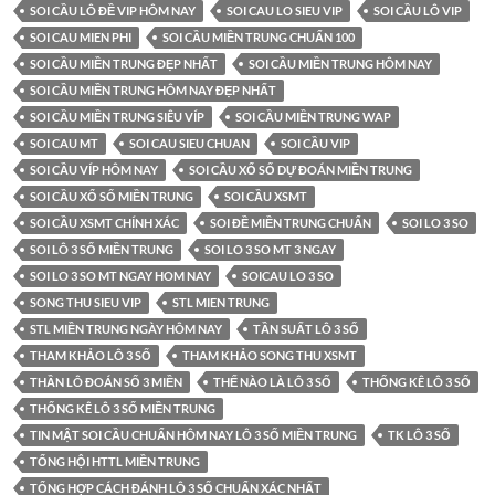
SOI CẦU LÔ ĐỀ VIP HÔM NAY
SOI CAU LO SIEU VIP
SOI CẦU LÔ VIP
SOI CAU MIEN PHI
SOI CẦU MIỀN TRUNG CHUẨN 100
SOI CẦU MIỀN TRUNG ĐẸP NHẤT
SOI CẦU MIỀN TRUNG HÔM NAY
SOI CẦU MIỀN TRUNG HÔM NAY ĐẸP NHẤT
SOI CẦU MIỀN TRUNG SIÊU VÍP
SOI CẦU MIỀN TRUNG WAP
SOI CAU MT
SOI CAU SIEU CHUAN
SOI CẦU VIP
SOI CẦU VÍP HÔM NAY
SOI CẦU XỔ SỐ DỰ ĐOÁN MIỀN TRUNG
SOI CẦU XỔ SỐ MIỀN TRUNG
SOI CẦU XSMT
SOI CẦU XSMT CHÍNH XÁC
SOI ĐỀ MIỀN TRUNG CHUẨN
SOI LO 3 SO
SOI LÔ 3 SỐ MIỀN TRUNG
SOI LO 3 SO MT 3 NGAY
SOI LO 3 SO MT NGAY HOM NAY
SOICAU LO 3 SO
SONG THU SIEU VIP
STL MIEN TRUNG
STL MIỀN TRUNG NGÀY HÔM NAY
TẦN SUẤT LÔ 3 SỐ
THAM KHẢO LÔ 3 SỐ
THAM KHẢO SONG THU XSMT
THẦN LÔ ĐOÁN SỐ 3 MIỀN
THẾ NÀO LÀ LÔ 3 SỐ
THỐNG KÊ LÔ 3 SỐ
THỐNG KÊ LÔ 3 SỐ MIỀN TRUNG
TIN MẬT SOI CẦU CHUẨN HÔM NAY LÔ 3 SỐ MIỀN TRUNG
TK LÔ 3 SỐ
TỔNG HỘI HTTL MIỀN TRUNG
TỔNG HỢP CÁCH ĐÁNH LÔ 3 SỐ CHUẨN XÁC NHẤT