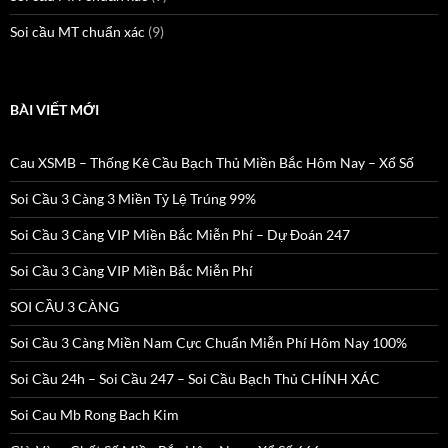
Soi cầu MT chuẩn xác
(9)
BÀI VIẾT MỚI
Cau XSMB – Thống Kê Cầu Bạch Thủ Miền Bắc Hôm Nay – Xổ Số
Soi Cầu 3 Càng 3 Miền Tỷ Lệ Trúng 99%
Soi Cầu 3 Càng VIP Miền Bắc Miễn Phí – Dự Đoán 247
Soi Cầu 3 Càng VIP Miền Bắc Miễn Phí
SOI CẦU 3 CÀNG
Soi Cầu 3 Càng Miền Nam Cực Chuẩn Miễn Phí Hôm Nay 100%
Soi Cầu 24h – Soi Cầu 247 – Soi Cầu Bạch Thủ CHÍNH XÁC
Soi Cau Mb Rong Bach Kim