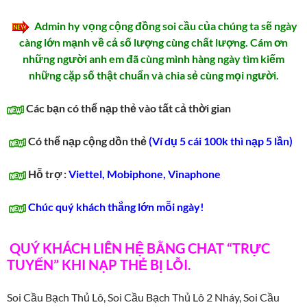
Admin hy vọng cộng đồng soi cầu của chúng ta sẽ ngày
càng lớn mạnh về cả số lượng cùng chất lượng. Cám ơn
những người anh em đã cùng mình hàng ngày tìm kiếm
những cặp số thật chuẩn và chia sẻ cùng mọi người.
Các bạn có thể nạp thẻ vào tất
cả thời gian
Có thể nạp cộng dồn thẻ
(Ví dụ 5 cái 100k thì nạp 5 lần)
Hỗ trợ :
Viettel, Mobiphone, Vinaphone
Chúc quý khách thắng lớn mỗi ngày!
QUÝ KHÁCH LIÊN HỆ BẰNG CHAT “TRỰC
TUYẾN” KHI NẠP THẺ BỊ LỖI.
Soi Cầu Bạch Thủ Lô, Soi Cầu Bạch Thủ Lô 2 Nháy, Soi Cầu