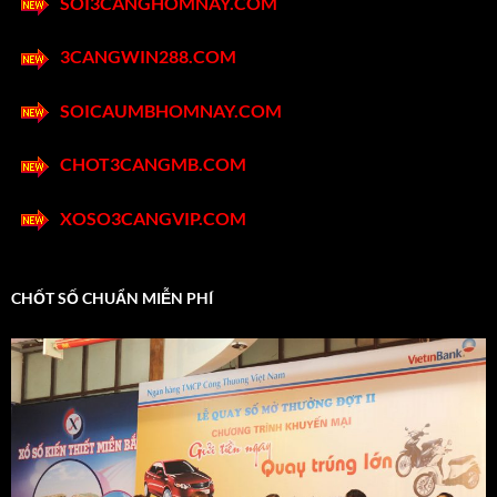
SOI3CANGHOMNAY.COM
3CANGWIN288.COM
SOICAUMBHOMNAY.COM
CHOT3CANGMB.COM
XOSO3CANGVIP.COM
CHỐT SỐ CHUẨN MIỄN PHÍ