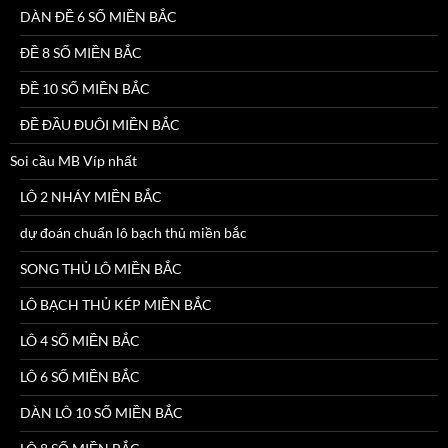
DÀN ĐỀ 6 SỐ MIỀN BẮC
ĐỀ 8 SỐ MIỀN BẮC
ĐỀ 10 SỐ MIỀN BẮC
ĐỀ ĐẦU ĐUÔI MIỀN BẮC
Soi cầu MB Víp nhất
LÔ 2 NHÁY MIỀN BẮC
dự đoán chuẩn lô bạch thủ miền bắc
SONG THỦ LÔ MIỀN BẮC
LÔ BẠCH THỦ KÉP MIỀN BẮC
LÔ 4 SỐ MIỀN BẮC
LÔ 6 SỐ MIỀN BẮC
DÀN LÔ 10 SỐ MIỀN BẮC