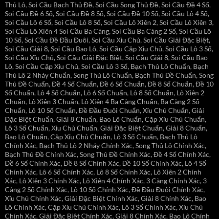
Thủ Lô, Soi Cầu Bạch Thủ Đề, Soi Cầu Song Thủ Đề, Soi Cầu Đề 4 Số,
Soi Cầu Đề 6 Số, Soi Cầu Đề 8 Số, Soi Cầu Đề 10 Số, Soi Cầu Lô 4 Số,
Soi Cầu Lô 6 Số, Soi Cầu Lô 8 Số, Soi Cầu Lô Xiên 2, Soi Cầu Lô Xiên 3,
Soi Cầu Lô Xiên 4 Soi Cầu Ba Càng, Soi Cầu Ba Càng 2 Số, Soi Cầu Lô
10 Số, Soi Cầu Đề Đầu Đuôi, Soi Cầu Xỉu Chủ, Soi Cầu Giải Đặc Biệt,
Soi Cầu Giải 8, Soi Cầu Bao Lô, Soi Cầu Cặp Xỉu Chủ, Soi Cầu Lô 3 Số,
Soi Cầu Xỉu Chủ, Soi Cầu Giải Đặc Biệt, Soi Cầu Giải 8, Soi Cầu Bao
Lô, Soi Cầu Cặp Xỉu Chủ, Soi Cầu Lô 3 Số, Bạch Thủ Lô Chuẩn, Bạch
Thủ Lô 2 Nháy Chuẩn, Song Thủ Lô Chuẩn, Bạch Thủ Đề Chuẩn, Song
Thủ Đề Chuẩn, Đề 4 Số Chuẩn, Đề 6 Số Chuẩn, Đề 8 Số Chuẩn, Đề 10
Số Chuẩn, Lô 4 Số Chuẩn, Lô 6 Số Chuẩn, Lô 8 Số Chuẩn, Lô Xiên 2
Chuẩn, Lô Xiên 3 Chuẩn, Lô Xiên 4 Ba Càng Chuẩn, Ba Càng 2 Số
Chuẩn, Lô 10 Số Chuẩn, Đề Đầu Đuôi Chuẩn, Xỉu Chủ Chuẩn, Giải
Đặc Biệt Chuẩn, Giải 8 Chuẩn, Bao Lô Chuẩn, Cặp Xỉu Chủ Chuẩn,
Lô 3 Số Chuẩn, Xỉu Chủ Chuẩn, Giải Đặc Biệt Chuẩn, Giải 8 Chuẩn,
Bao Lô Chuẩn, Cặp Xỉu Chủ Chuẩn, Lô 3 Số Chuẩn, Bạch Thủ Lô
Chính Xác, Bạch Thủ Lô 2 Nháy Chính Xác, Song Thủ Lô Chính Xác,
Bạch Thủ Đề Chính Xác, Song Thủ Đề Chính Xác, Đề 4 Số Chính Xác,
Đề 6 Số Chính Xác, Đề 8 Số Chính Xác, Đề 10 Số Chính Xác, Lô 4 Số
Chính Xác, Lô 6 Số Chính Xác, Lô 8 Số Chính Xác, Lô Xiên 2 Chính
Xác, Lô Xiên 3 Chính Xác, Lô Xiên 4 Chính Xác, 3 Càng Chính Xác, 3
Càng 2 Số Chính Xác, Lô 10 Số Chính Xác, Đề Đầu Đuôi Chính Xác,
Xỉu Chủ Chính Xác, Giải Đặc Biệt Chính Xác, Giải 8 Chính Xác, Bao
Lô Chính Xác, Cặp Xỉu Chủ Chính Xác, Lô 3 Số Chính Xác, Xỉu Chủ
Chính Xác, Giải Đặc Biệt Chính Xác, Giải 8 Chính Xác, Bao Lô Chính