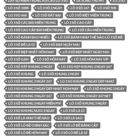
LẤY SỐ MIỀN TRUNG SOI CẦU LÔ 3 SỐ
LK SONG THU MT
LO 3 SO
LÔ 3 SỐ 100K
LÔ 3 SỐ 2 NGÀY
LÔ 3 SỐ 247
LÔ 3 SỐ 50K
LO 3 SO 666
LÔ 3 SỐ BẤT BẠI
LÔ 3 SỐ BIỆT MIỀN TRUNG
LÔ 3 SỐ CÁC ĐÀI MIỀN TRUNG
LÔ 3 SỐ CAO CẤP
LÔ 3 SỐ CAO CẤP ĐÀI MIỀN TRUNG
LÔ 3 SỐ CẦU MIỀN TRUNG
LÔ 3 SỐ ĐÁNH BAO NHIÊU
LÔ 3 SỐ ĐÁNH NHƯ THẾ NÀO LÔ 3 SỐ ĐỀ
LÔ 3 SỐ ĐỀ LÀ GÌ
LÔ 3 SỐ ĐẸP NGÀY MAI
LÔ 3 SỐ ĐẸP NHẤT HÔM NAY
LÔ 3 SỐ ĐẸP NHẤT NGÀY MAI
LÔ 3 SỐ GAN
LÔ 3 SỐ HÔM NAY
LÔ 3 SỐ HÔM NAY VÍP
LÔ 3 SỐ KÉP KHUNG 2 NGÀY
LO 3 SO KEP KHUNG 3 NGAY 247
LÔ 3 SỐ KHUNG
LÔ 3 SỐ KHUNG 2 NGÀY
LÔ 3 SỐ KHUNG 2 NGÀY 247
LO 3 SO KHUNG 2 NGAY DEP NHAT
LO 3 SO KHUNG 2 NGAY DEP NHAT HOM NAY
LÔ 3 SỐ KHUNG 3 NGÀY
LÔ 3 SỐ KHUNG 3 NGÀY 247
LÔ 3 SỐ KHUNG 3 NGÀY 247 NET
LÔ 3 SỐ KHUNG 3 NGÀY MIỄN PHÍ
LÔ 3 SỐ KHUNG 5 NGÀY
LO 3 SO KHUNG NUOI 3 NGAY
LÔ 3 SỐ LÀ GÌ
LÔ 3 SỐ LÀ NHƯ THẾ NÀO
LÔ 3 SỐ LÀ SAO
LÔ 3 SỐ LÔ ĐỀ CHÍNH XÁC
LÔ 3 SỐ LÔ ĐỀ ĐẲNG CẤP
LÔ 3 SỐ LÔ ĐỀ HÔM NAY
LÔ 3 SỐ LÔ ĐỀ LÀ GÌ