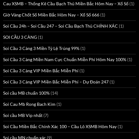
Cau XSMB – Thống Kê Cầu Bạch Thủ Miền Bắc Hôm Nay – Xổ Số
(1)
Giờ Vàng Chốt Số Miền Bắc Hôm Nay – Xổ Số 666
(1)
Soi Cầu 24h – Soi Cầu 247 – Soi Cầu Bạch Thủ CHÍNH XÁC
(1)
SOI CẦU 3 CÀNG
(1)
Soi Cầu 3 Càng 3 Miền Tỷ Lệ Trúng 99%
(1)
Soi Cầu 3 Càng Miền Nam Cực Chuẩn Miễn Phí Hôm Nay 100%
(1)
Soi Cầu 3 Càng VIP Miền Bắc Miễn Phí
(1)
Soi Cầu 3 Càng VIP Miền Bắc Miễn Phí – Dự Đoán 247
(1)
Soi cầu MB chuẩn 100%
(14)
Soi Cau Mb Rong Bach Kim
(1)
Soi cầu MB Víp nhất
(7)
Soi Cầu Miền Bắc Chính Xác 100 – Cầu Lô XSMB Hôm Nay
(1)
Soi cầu MN chuẩn xác
(9)