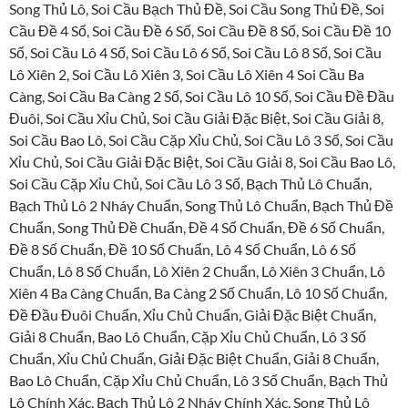
Song Thủ Lô, Soi Cầu Bạch Thủ Đề, Soi Cầu Song Thủ Đề, Soi
Cầu Đề 4 Số, Soi Cầu Đề 6 Số, Soi Cầu Đề 8 Số, Soi Cầu Đề 10
Số, Soi Cầu Lô 4 Số, Soi Cầu Lô 6 Số, Soi Cầu Lô 8 Số, Soi Cầu
Lô Xiên 2, Soi Cầu Lô Xiên 3, Soi Cầu Lô Xiên 4 Soi Cầu Ba
Càng, Soi Cầu Ba Càng 2 Số, Soi Cầu Lô 10 Số, Soi Cầu Đề Đầu
Đuôi, Soi Cầu Xỉu Chủ, Soi Cầu Giải Đặc Biệt, Soi Cầu Giải 8,
Soi Cầu Bao Lô, Soi Cầu Cặp Xỉu Chủ, Soi Cầu Lô 3 Số, Soi Cầu
Xỉu Chủ, Soi Cầu Giải Đặc Biệt, Soi Cầu Giải 8, Soi Cầu Bao Lô,
Soi Cầu Cặp Xỉu Chủ, Soi Cầu Lô 3 Số, Bạch Thủ Lô Chuẩn,
Bạch Thủ Lô 2 Nháy Chuẩn, Song Thủ Lô Chuẩn, Bạch Thủ Đề
Chuẩn, Song Thủ Đề Chuẩn, Đề 4 Số Chuẩn, Đề 6 Số Chuẩn,
Đề 8 Số Chuẩn, Đề 10 Số Chuẩn, Lô 4 Số Chuẩn, Lô 6 Số
Chuẩn, Lô 8 Số Chuẩn, Lô Xiên 2 Chuẩn, Lô Xiên 3 Chuẩn, Lô
Xiên 4 Ba Càng Chuẩn, Ba Càng 2 Số Chuẩn, Lô 10 Số Chuẩn,
Đề Đầu Đuôi Chuẩn, Xỉu Chủ Chuẩn, Giải Đặc Biệt Chuẩn,
Giải 8 Chuẩn, Bao Lô Chuẩn, Cặp Xỉu Chủ Chuẩn, Lô 3 Số
Chuẩn, Xỉu Chủ Chuẩn, Giải Đặc Biệt Chuẩn, Giải 8 Chuẩn,
Bao Lô Chuẩn, Cặp Xỉu Chủ Chuẩn, Lô 3 Số Chuẩn, Bạch Thủ
Lô Chính Xác, Bạch Thủ Lô 2 Nháy Chính Xác, Song Thủ Lô