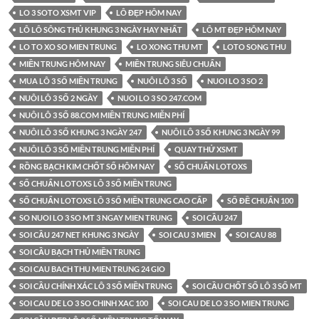
LO 3 SOTO XSMT VIP
LÔ ĐẸP HÔM NAY
LÔ LÔ SÔNG THỦ KHUNG 3 NGÀY HAY NHẤT
LÔ MT ĐẸP HÔM NAY
LO TO XO SO MIEN TRUNG
LO XONG THU MT
LOTO SONG THU
MIỀN TRUNG HÔM NAY
MIỀN TRUNG SIÊU CHUẨN
MUA LÔ 3 SỐ MIỀN TRUNG
NUÔI LÔ 3 SỐ
NUOI LO 3 SO 2
NUÔI LÔ 3 SỐ 2 NGÀY
NUOI LO 3 SO 247.COM
NUÔI LÔ 3 SỐ 88.COM MIỀN TRUNG MIỄN PHÍ
NUÔI LÔ 3 SỐ KHUNG 3 NGÀY 247
NUÔI LÔ 3 SỐ KHUNG 3 NGÀY 99
NUÔI LÔ 3 SỐ MIỀN TRUNG MIỄN PHÍ
QUAY THỬ XSMT
RỒNG BẠCH KIM CHỐT SỐ HÔM NAY
SỐ CHUẨN LOTOXS
SỐ CHUẨN LOTOXS LÔ 3 SỐ MIỀN TRUNG
SỐ CHUẨN LOTOXS LÔ 3 SỐ MIỀN TRUNG CAO CẤP
SỐ ĐỀ CHUẨN 100
SO NUOI LO 3 SO MT 3 NGAY MIEN TRUNG
SOI CẦU 247
SOI CẦU 247 NET KHUNG 3 NGÀY
SOI CAU 3 MIEN
SOI CAU 88
SOI CẦU BẠCH THỦ MIỀN TRUNG
SOI CAU BACH THU MIEN TRUNG 24 GIO
SOI CẦU CHÍNH XÁC LÔ 3 SỐ MIỀN TRUNG
SOI CẦU CHỐT SỐ LÔ 3 SỐ MT
SOI CAU DE LO 3 SO CHINH XAC 100
SOI CAU DE LO 3 SO MIEN TRUNG