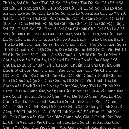
Thủ Lô, Soi Cầu Bạch Thủ Đề, Soi Cầu Song Thủ Đề, Soi Cầu Đề 4 Số,
Soi Cầu Đề 6 Số, Soi Cầu Đề 8 Số, Soi Cầu Đề 10 Số, Soi Cầu Lô 4 Số,
Soi Cầu Lô 6 Số, Soi Cầu Lô 8 Số, Soi Cầu Lô Xiên 2, Soi Cầu Lô Xiên 3,
Soi Cầu Lô Xiên 4 Soi Cầu Ba Càng, Soi Cầu Ba Càng 2 Số, Soi Cầu Lô
10 Số, Soi Cầu Đề Đầu Đuôi, Soi Cầu Xỉu Chủ, Soi Cầu Giải Đặc Biệt,
Soi Cầu Giải 8, Soi Cầu Bao Lô, Soi Cầu Cặp Xỉu Chủ, Soi Cầu Lô 3 Số,
Soi Cầu Xỉu Chủ, Soi Cầu Giải Đặc Biệt, Soi Cầu Giải 8, Soi Cầu Bao
Lô, Soi Cầu Cặp Xỉu Chủ, Soi Cầu Lô 3 Số, Bạch Thủ Lô Chuẩn, Bạch
Thủ Lô 2 Nháy Chuẩn, Song Thủ Lô Chuẩn, Bạch Thủ Đề Chuẩn, Song
Thủ Đề Chuẩn, Đề 4 Số Chuẩn, Đề 6 Số Chuẩn, Đề 8 Số Chuẩn, Đề 10
Số Chuẩn, Lô 4 Số Chuẩn, Lô 6 Số Chuẩn, Lô 8 Số Chuẩn, Lô Xiên 2
Chuẩn, Lô Xiên 3 Chuẩn, Lô Xiên 4 Ba Càng Chuẩn, Ba Càng 2 Số
Chuẩn, Lô 10 Số Chuẩn, Đề Đầu Đuôi Chuẩn, Xỉu Chủ Chuẩn, Giải
Đặc Biệt Chuẩn, Giải 8 Chuẩn, Bao Lô Chuẩn, Cặp Xỉu Chủ Chuẩn,
Lô 3 Số Chuẩn, Xỉu Chủ Chuẩn, Giải Đặc Biệt Chuẩn, Giải 8 Chuẩn,
Bao Lô Chuẩn, Cặp Xỉu Chủ Chuẩn, Lô 3 Số Chuẩn, Bạch Thủ Lô
Chính Xác, Bạch Thủ Lô 2 Nháy Chính Xác, Song Thủ Lô Chính Xác,
Bạch Thủ Đề Chính Xác, Song Thủ Đề Chính Xác, Đề 4 Số Chính Xác,
Đề 6 Số Chính Xác, Đề 8 Số Chính Xác, Đề 10 Số Chính Xác, Lô 4 Số
Chính Xác, Lô 6 Số Chính Xác, Lô 8 Số Chính Xác, Lô Xiên 2 Chính
Xác, Lô Xiên 3 Chính Xác, Lô Xiên 4 Chính Xác, 3 Càng Chính Xác, 3
Càng 2 Số Chính Xác, Lô 10 Số Chính Xác, Đề Đầu Đuôi Chính Xác,
Xỉu Chủ Chính Xác, Giải Đặc Biệt Chính Xác, Giải 8 Chính Xác, Bao
Lô Chính Xác, Cặp Xỉu Chủ Chính Xác, Lô 3 Số Chính Xác, Xỉu Chủ
Chính Xác, Giải Đặc Biệt Chính Xác, Giải 8 Chính Xác, Bao Lô Chính