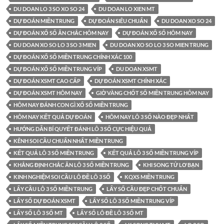
DU DOAN LO 3 SO XO SO 24
DU DOAN LO XIEN MT
DỰ ĐOÁN MIỀN TRUNG
DỰ ĐOÁN SIÊU CHUẨN
DU DOAN XO SO 24
DỰ ĐOÁN XỔ SỐ ĂN CHẮC HÔM NAY
DỰ ĐOÁN XỔ SỐ HÔM NAY
DU DOAN XO SO LO 3 SO 3 MIEN
DU DOAN XO SO LO 3 SO MIEN TRUNG
DỰ ĐOÁN XỔ SỐ MIỀN TRUNG CHÍNH XÁC 100
DỰ ĐOÁN XỔ SỐ MIỀN TRUNG VÍP
DU DOAN XSMT
DỰ ĐOÁN XSMT CAO CẤP
DỰ ĐOÁN XSMT CHÍNH XÁC
DỰ ĐOÁN XSMT HÔM NAY
GIỜ VÀNG CHỐT SỐ MIỀN TRUNG HÔM NAY
HÔM NAY ĐÁNH CON GÌ XỔ SỐ MIỀN TRUNG
HÔM NAY KẾT QUẢ DỰ ĐOÁN
HÔM NAY LÔ 3 SỐ NÀO ĐẸP NHẤT
HƯỚNG DẪN BÍ QUYẾT ĐÁNH LÔ 3 SỐ CỰC HIỆU QUẢ
KÊNH SOI CẦU CHUẨN NHẤT MIỀN TRUNG
KẾT QUẢ LÔ 3 SỐ MIỀN TRUNG
KẾT QUẢ LÔ 3 SỐ MIỀN TRUNG VÍP
KHẲNG ĐỊNH CHẮC ĂN LÔ 3 SỐ MIỀN TRUNG
KHI SONG TỬ LƠ BẠN
KINH NGHIỆM SOI CẦU LÔ ĐỀ LÔ 3 SỐ
KQXS MIỀN TRUNG
LẤY CẦU LÔ 3 SỐ MIỀN TRUNG
LẤY SỐ CẦU ĐẸP CHỐT CHUẨN
LẤY SỐ DỰ ĐOÁN XSMT
LẤY SỐ LÔ 3 SỐ MIỀN TRUNG VÍP
LẤY SỐ LÔ 3 SỐ MT
LẤY SỐ LÔ ĐỀ LÔ 3 SỐ MT