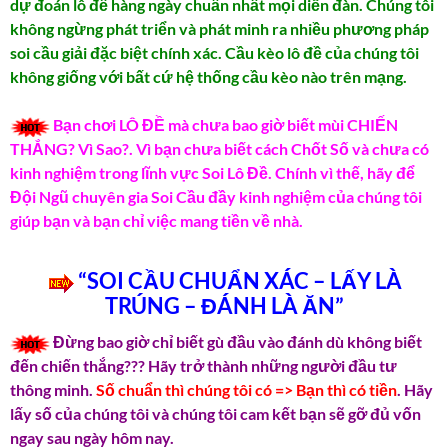
dự đoán lô đề hàng ngày chuẩn nhất mọi diễn đàn. Chúng tôi
không ngừng phát triển và phát minh ra nhiều phương pháp
soi cầu giải đặc biệt chính xác. Cầu kèo lô đề của chúng tôi
không giống với bất cứ hệ thống cầu kèo nào trên mạng.
Bạn chơi LÔ ĐỀ mà chưa bao giờ biết mùi CHIẾN
THẮNG? Vì Sao?. Vì bạn chưa biết cách Chốt Số và chưa có
kinh nghiệm trong lĩnh vực Soi Lô Đề. Chính vì thế, hãy để
Đội Ngũ chuyên gia Soi Cầu đầy kinh nghiệm của chúng tôi
giúp bạn và bạn chỉ việc mang tiền về nhà.
“SOI CẦU CHUẨN XÁC – LẤY LÀ
TRÚNG – ĐÁNH LÀ ĂN”
Đừng bao giờ chỉ biết gù đầu vào đánh dù không biết
đến chiến thắng??? Hãy trở thành những người đầu tư
thông minh.
Số chuẩn thì chúng tôi có => Bạn thì có tiền
. Hãy
lấy số của chúng tôi và chúng tôi cam kết bạn sẽ gỡ đủ vốn
ngay sau ngày hôm nay.