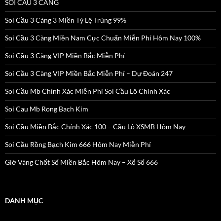
SOI CẦU 3 CÀNG
Soi Cầu 3 Càng 3 Miền Tỷ Lệ Trúng 99%
Soi Cầu 3 Càng Miền Nam Cực Chuẩn Miễn Phí Hôm Nay 100%
Soi Cầu 3 Càng VIP Miền Bắc Miễn Phí
Soi Cầu 3 Càng VIP Miền Bắc Miễn Phí – Dự Đoán 247
Soi Cầu Mb Chính Xác Miễn Phí Soi Cầu Lô Chính Xác
Soi Cau Mb Rong Bach Kim
Soi Cầu Miền Bắc Chính Xác 100 – Cầu Lô XSMB Hôm Nay
Soi Cầu Rồng Bạch Kim 666 Hôm Nay Miễn Phí
Giờ Vàng Chốt Số Miền Bắc Hôm Nay – Xổ Số 666
DANH MỤC