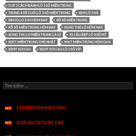
TOP 3 CÁCH ĐÁNH LÔ 3 SỐ MIỀN TRUNG
TRÚNG 4 SỐ CUỐI LÔ 3 SỐ MIỀN TRUNG
XEM LÔ 3 SỐ
XIN SO LO 3 SO HOM NAY
XỔ SỐ MIỀN TRUNG
XỔ SỐ MIỀN TRUNG HÔM NAY
XONG THỦ LÔ HÔM NAY
XONG THU LO MIỀN TRUNG LÀ GÌ
XS CẦU ĐẸP LÔ 3 SỐ MT
XSKT MIỀN TRUNG CHỦ NHẬT
XSKT MIỀN TRUNG HÔM QUA
XSMT SOI CAU
XSMT SOI CAU LÔ 3 SỐ VÍP
Tìm
kiếm
cho:
CHOTLO2NHAY.COM
SOICAU247VIP.COM