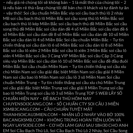
– nếu giá rẻ chúng tôi sẽ không bán – 1 là mất thớ của chúng tôi – 2
là nếu bán rẻ thà rằng chúng tôi để bán cho ít khách và tự đánh tự ăn
– vậy thôi! Soi cầu chuẩn Miền Bắc vip soi cầu bạch thủ lô 2 nháy
MB soi cầu bạch thủ lô Miền Bắc soi cầu song thủ lô Miền Bắc soi
cầu bạch thủ lô kép Miền Bắc soi cầu bạch thủ đề Miền Bắc soi cầu
song thủ đề Miền Bắc soi cầu dàn đề 4 số Miền Bắc soi cầu dàn đề 6
số Miền Bắc soi cầu dàn đề 8 số Miền Bắc soi cầu dàn đề 10 số Miền
Bắc soi cầu dàn lô 4 số Miền Bắc Soi cầu chuẩn Miền Bắc – Tự tin
chiến thắng soi cầu dàn lô 6 số Miền Bắc soi cầu dàn lô 8 số Miền
Bắc soi cầu lô xiên 2 Miền Bắc soi cầu lô xiên 3 Miền Bắc soi cầu lô
xiên 4 Miền Bắc soi cầu 3 Càng VIP Miền Bắc soi cầu Cặp 3 Càng
siêu vip Miền Bắc soi cầu dàn lô 10 số Miền Bắc soi cầu đề đầu đuôi
Miền Bắc Soi cầu chuẩn Miền Nam – Tự tin chiến thắng soi cầu xỉu
chủ Miền Nam soi cầu giải đặc biệt Miền Nam soi cầu giải 8 Miền
Nam soi cầu bao lô Miền Nam soi cầu lô 3 sô Miền Nam Soi cầu
chuẩn Miền Trung – Tự tin chiến thắng soi cầu xỉu chủ Miền Trung
soi cầu giải đặc biệt Miền Trung soi cầu giải 8 Miền Trung soi cầu
bao lô Miền Trung soi cầu lô 3 số Miền Trung TOP 5 WEB LẤY SỐ
CHUẨN HIỆN NAY – ĐỀ BẠCH THỦ HÔM NAY
CHUYENSOI3CANG.COM – SỐ CHUẨN CTY SOI CẦU 3 MIỀN
XSMB3CANG.COM – CẦU CHUẨN TUYỆT MẬT
THANHSOICAU3MIEN.COM – NHẬN LÔ 2 NHÁY VÀO BỜ 100%
BACANGXSMB.COM – KHÔNG TRÚNG HOÀN TIỀN LUÔN VÀ
NGAY LAYSODE.COM – CƠ HỘI LÀM GIÀU SAU 18H30 CHO ANH
EM Soi Cầu Bạch Thủ Lô, Soi Cầu Bạch Thủ Lô 2 Nháy, Soi Cầu Song