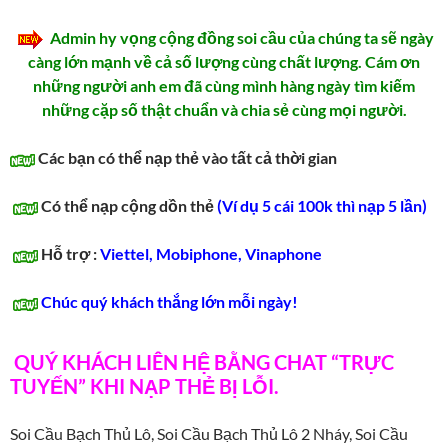
Admin hy vọng cộng đồng soi cầu của chúng ta sẽ ngày
càng lớn mạnh về cả số lượng cùng chất lượng. Cám ơn
những người anh em đã cùng mình hàng ngày tìm kiếm
những cặp số thật chuẩn và chia sẻ cùng mọi người.
Các bạn có thể nạp thẻ vào tất
cả thời gian
Có thể nạp cộng dồn thẻ
(Ví dụ 5 cái 100k thì nạp 5 lần)
Hỗ trợ :
Viettel, Mobiphone, Vinaphone
Chúc quý khách thắng lớn mỗi ngày!
QUÝ KHÁCH LIÊN HỆ BẰNG CHAT “TRỰC
TUYẾN” KHI NẠP THẺ BỊ LỖI.
Soi Cầu Bạch Thủ Lô, Soi Cầu Bạch Thủ Lô 2 Nháy, Soi Cầu