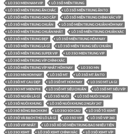
LO 3 SO MIEN NAM VIP
LÔ 3 SỐ MIỀN TRUNG
LÔ 3 SỐ MIỀN TRUNG ĂN CHẮC
LÔ 3 SỐ MIỀN TRUNG ĂN TO
LÔ 3 SỐ MIỀN TRUNG CAO CẤP
LÔ 3 SỐ MIỀN TRUNG CHÍNH XÁC VÍP
LÔ 3 SỐ MIỀN TRUNG CHUẨN
LÔ 3 SỐ MIỀN TRUNG CHUẨN HÔM NAY
LÔ 3 SỐ MIỀN TRUNG CHUẨN NHẤT
LÔ 3 SỐ MIỀN TRUNG CHUẨN XÁC
LÔ 3 SỐ MIỀN TRUNG ĐẸP
LÔ 3 SỐ MIỀN TRUNG HÔM NAY
LÔ 3 SỐ MIỀN TRUNG LÀ GÌ
LÔ 3 SỐ MIỀN TRUNG SIÊU CHUẨN
LÔ 3 SỐ MIỀN TRUNG SUPER VIP
LO 3 SO MIEN TRUNG VIP
LÔ 3 SỐ MIỀN TRUNG VÍP CHÍNH XÁC
LÔ 3 SỐ MIỀN TRUNG VÍP NHẤT HÔM NAY
LO 3 SO MN
LO 3 SO MN HOM NAY
LÔ 3 SỐ MT
LÔ 3 SỐ MT ĂN TO
LÔ 3 SỐ MT CAU DẸP
LÔ 3 SỐ MT HOM NAY
LO 3 SO MT LA GI
LO 3 SO MT MIEN PHI
LÔ 3 SỐ MT SIÊU CHUẨN
LÔ 3 SỐ MT SIÊU VÍP
LÔ 3 SỐ NGHĨA LÀ GÌ
LÔ 3 SỐ NUÔI
LÔ 3 SỐ NUÔI 3 NGÀY
LÔ 3 SỐ NUÔI KHUNG
LÔ 3 SỐ NUÔI KHUNG 2 NGÀY 247
LÔ 3 SỐ RỒNG BẠCH KIM
LO 3 SO SOI CAU
LÔ 3 SỐ TÔ XSMT
LÔ 3 SỐ VÀ BẠCH THỦ LÔ LÀ GÌ
LO 3 SO VIP
LÔ 3 SỐ VIP 360
LÔ 3 SỐ VIP NHẤT
LÔ 3 SỐ XỔ SỐ MIỀN TRUNG BAO NHIÊU TIỀN
LO 3 SO XSMT
LÔ 3 SỐ XSMT CHÍNH XÁC
LÔ 3 SỐ XSMT VÍP