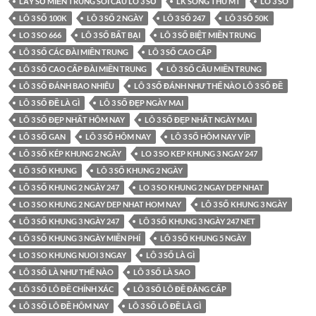
LẤY SỐ MIỀN TRUNG SOI CẦU LÔ 3 SỐ
LK SONG THU MT
LO 3 SO
LÔ 3 SỐ 100K
LÔ 3 SỐ 2 NGÀY
LÔ 3 SỐ 247
LÔ 3 SỐ 50K
LO 3 SO 666
LÔ 3 SỐ BẤT BẠI
LÔ 3 SỐ BIỆT MIỀN TRUNG
LÔ 3 SỐ CÁC ĐÀI MIỀN TRUNG
LÔ 3 SỐ CAO CẤP
LÔ 3 SỐ CAO CẤP ĐÀI MIỀN TRUNG
LÔ 3 SỐ CẦU MIỀN TRUNG
LÔ 3 SỐ ĐÁNH BAO NHIÊU
LÔ 3 SỐ ĐÁNH NHƯ THẾ NÀO LÔ 3 SỐ ĐỀ
LÔ 3 SỐ ĐỀ LÀ GÌ
LÔ 3 SỐ ĐẸP NGÀY MAI
LÔ 3 SỐ ĐẸP NHẤT HÔM NAY
LÔ 3 SỐ ĐẸP NHẤT NGÀY MAI
LÔ 3 SỐ GAN
LÔ 3 SỐ HÔM NAY
LÔ 3 SỐ HÔM NAY VÍP
LÔ 3 SỐ KÉP KHUNG 2 NGÀY
LO 3 SO KEP KHUNG 3 NGAY 247
LÔ 3 SỐ KHUNG
LÔ 3 SỐ KHUNG 2 NGÀY
LÔ 3 SỐ KHUNG 2 NGÀY 247
LO 3 SO KHUNG 2 NGAY DEP NHAT
LO 3 SO KHUNG 2 NGAY DEP NHAT HOM NAY
LÔ 3 SỐ KHUNG 3 NGÀY
LÔ 3 SỐ KHUNG 3 NGÀY 247
LÔ 3 SỐ KHUNG 3 NGÀY 247 NET
LÔ 3 SỐ KHUNG 3 NGÀY MIỄN PHÍ
LÔ 3 SỐ KHUNG 5 NGÀY
LO 3 SO KHUNG NUOI 3 NGAY
LÔ 3 SỐ LÀ GÌ
LÔ 3 SỐ LÀ NHƯ THẾ NÀO
LÔ 3 SỐ LÀ SAO
LÔ 3 SỐ LÔ ĐỀ CHÍNH XÁC
LÔ 3 SỐ LÔ ĐỀ ĐẲNG CẤP
LÔ 3 SỐ LÔ ĐỀ HÔM NAY
LÔ 3 SỐ LÔ ĐỀ LÀ GÌ