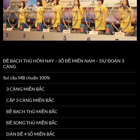
ĐỀ BẠCH THỦ HÔM NAY – SỐ ĐỀ MIỀN NAM – DỰ ĐOÁN 3
CÀNG
Soi cầu MB chuẩn 100%
3 CÀNG MIỀN BẮC
CẶP 3 CÀNG MIỀN BẮC
ĐỀ BẠCH THỦ MIỀN BẮC
ĐỀ SONG THỦ MIỀN BẮC
DÀN ĐỀ 4 SỐ MIỀN BẮC