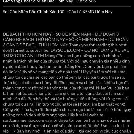
Giờ Vàng Chốt Số Miền Bắc Hôm Nay – Xổ Số 666
Soi Cầu Miền Bắc Chính Xác 100 – Cầu Lô XSMB Hôm Nay
ĐỀ BẠCH THỦ HÔM NAY – SỐ ĐỀ MIỀN NAM – DỰ ĐOÁN 3
CÀNG ĐỀ BẠCH THỦ HÔM NAY – SỐ ĐỀ MIỀN NAM – DỰ ĐOÁN
3 CÀNG ĐỀ BẠCH THỦ HÔM NAY Thank you for reading this post,
don't forget to subscribe! LAYSODE.COM – CƠ HỘI LÀM GIÀU SAU
18H30 CHO ANH EM Mang đến cho bạn những con số chính xác
nhất là trách nhiệm của chúng tôi. Với đội ngũ chuyên gia nhiều kinh
nghiệm đảm bảo giúp bạn tự tin thắng lớn!. Còn việc bạn phải làm
đó là: “chỉ lấy số và mang tiền về nhà thôi”. Hãy yên tâm với cầu mà
chúng tôi đã chia sẻ, các bạn có thể xem lại các bài trước thì sẽ rõ.
Toàn bộ soi cầu của chúng tôi đều chuẩn và chính xác. Nhiều bạn đã
thành công rực rỡ với hệ thống cầu của chúng tôi. Niềm Vui của bạn
là hạnh phúc của chúng tôi. Làm gì chúng tôi cũng đặt cái tâm của
mình vào đó. Bạn hãy thử và tận hưởng chiến thắng với từng con số
chúng tôi đưa ra! Tin tưởng chúng tôi sẽ không làm bạn thất vọng!
Công việc của bạn rất đơn giản chỉ cần nạp thẻ là bạn sẽ sở hữu ngay
những con số đẹp nhất trong ngày. Hãy lưu lại website
soi3cangmienbac.com và giới thiệu tới bạn bè trang này để có những
con số đẹp và được soi cầu xổ số chính xác nhất nhé!! soi cau lo sieu
vip —> Bạn hãy nhớ – tiền nào của đấy – giá cao bởi vì cầu cực chuẩn