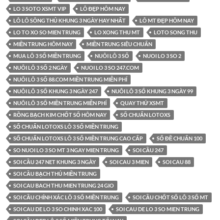
LO 3 SOTO XSMT VIP
LÔ ĐẸP HÔM NAY
LÔ LÔ SÔNG THỦ KHUNG 3 NGÀY HAY NHẤT
LÔ MT ĐẸP HÔM NAY
LO TO XO SO MIEN TRUNG
LO XONG THU MT
LOTO SONG THU
MIỀN TRUNG HÔM NAY
MIỀN TRUNG SIÊU CHUẨN
MUA LÔ 3 SỐ MIỀN TRUNG
NUÔI LÔ 3 SỐ
NUOI LO 3 SO 2
NUÔI LÔ 3 SỐ 2 NGÀY
NUOI LO 3 SO 247.COM
NUÔI LÔ 3 SỐ 88.COM MIỀN TRUNG MIỄN PHÍ
NUÔI LÔ 3 SỐ KHUNG 3 NGÀY 247
NUÔI LÔ 3 SỐ KHUNG 3 NGÀY 99
NUÔI LÔ 3 SỐ MIỀN TRUNG MIỄN PHÍ
QUAY THỬ XSMT
RỒNG BẠCH KIM CHỐT SỐ HÔM NAY
SỐ CHUẨN LOTOXS
SỐ CHUẨN LOTOXS LÔ 3 SỐ MIỀN TRUNG
SỐ CHUẨN LOTOXS LÔ 3 SỐ MIỀN TRUNG CAO CẤP
SỐ ĐỀ CHUẨN 100
SO NUOI LO 3 SO MT 3 NGAY MIEN TRUNG
SOI CẦU 247
SOI CẦU 247 NET KHUNG 3 NGÀY
SOI CAU 3 MIEN
SOI CAU 88
SOI CẦU BẠCH THỦ MIỀN TRUNG
SOI CAU BACH THU MIEN TRUNG 24 GIO
SOI CẦU CHÍNH XÁC LÔ 3 SỐ MIỀN TRUNG
SOI CẦU CHỐT SỐ LÔ 3 SỐ MT
SOI CAU DE LO 3 SO CHINH XAC 100
SOI CAU DE LO 3 SO MIEN TRUNG