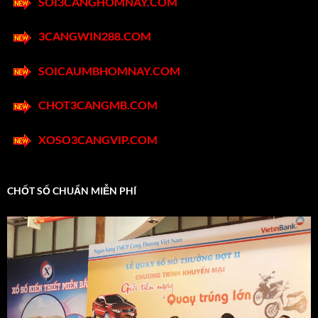
SOI3CANGHOMNAY.COM
3CANGWIN288.COM
SOICAUMBHOMNAY.COM
CHOT3CANGMB.COM
XOSO3CANGVIP.COM
CHỐT SỐ CHUẨN MIỄN PHÍ