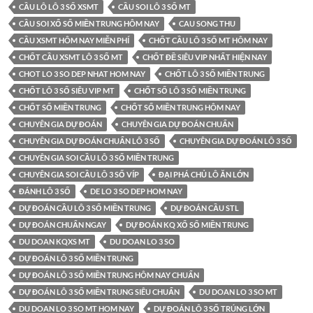
CẦU LÔ LÔ 3 SỐ XSMT
CẦU SOI LÔ 3 SỐ MT
CẦU SOI XỔ SỐ MIỀN TRUNG HÔM NAY
CAU SONG THU
CẦU XSMT HÔM NAY MIỄN PHÍ
CHỐT CẦU LÔ 3 SỐ MT HÔM NAY
CHỐT CẦU XSMT LÔ 3 SỐ MT
CHỐT ĐỀ SIÊU VIP NHẤT HIỆN NAY
CHOT LO 3 SO DEP NHAT HOM NAY
CHỐT LÔ 3 SỐ MIỀN TRUNG
CHỐT LÔ 3 SỐ SIÊU VIP MT
CHỐT SỐ LÔ 3 SỐ MIỀN TRUNG
CHỐT SỐ MIỀN TRUNG
CHỐT SỐ MIỀN TRUNG HÔM NAY
CHUYÊN GIA DỰ ĐOÁN
CHUYÊN GIA DỰ ĐOÁN CHUẨN
CHUYÊN GIA DỰ ĐOÁN CHUẨN LÔ 3 SỐ
CHUYÊN GIA DỰ ĐOÁN LÔ 3 SỐ
CHUYÊN GIA SOI CẦU LÔ 3 SỐ MIỀN TRUNG
CHUYÊN GIA SOI CẦU LÔ 3 SỐ VÍP
ĐẠI PHÁ CHỦ LÔ ĂN LỚN
ĐÁNH LÔ 3 SỐ
DE LO 3 SO DEP HOM NAY
DỰ ĐOÁN CẦU LÔ 3 SỐ MIỀN TRUNG
DỰ ĐOÁN CẦU STL
DỰ ĐOÁN CHUẨN NGAY
DỰ ĐOÁN KQ XỔ SỐ MIỀN TRUNG
DU DOAN KQXS MT
DU DOAN LO 3 SO
DỰ ĐOÁN LÔ 3 SỐ MIỀN TRUNG
DỰ ĐOÁN LÔ 3 SỐ MIỀN TRUNG HÔM NAY CHUẨN
DỰ ĐOÁN LÔ 3 SỐ MIỀN TRUNG SIÊU CHUẨN
DU DOAN LO 3 SO MT
DU DOAN LO 3 SO MT HOM NAY
DỰ ĐOÁN LÔ 3 SỐ TRÚNG LỚN