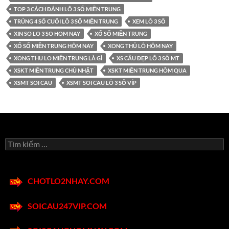
TOP 3 CÁCH ĐÁNH LÔ 3 SỐ MIỀN TRUNG
TRÚNG 4 SỐ CUỐI LÔ 3 SỐ MIỀN TRUNG
XEM LÔ 3 SỐ
XIN SO LO 3 SO HOM NAY
XỔ SỐ MIỀN TRUNG
XỔ SỐ MIỀN TRUNG HÔM NAY
XONG THỦ LÔ HÔM NAY
XONG THU LO MIỀN TRUNG LÀ GÌ
XS CẦU ĐẸP LÔ 3 SỐ MT
XSKT MIỀN TRUNG CHỦ NHẬT
XSKT MIỀN TRUNG HÔM QUA
XSMT SOI CAU
XSMT SOI CAU LÔ 3 SỐ VÍP
Tìm
kiếm
cho:
CHOTLO2NHAY.COM
SOICAU247VIP.COM