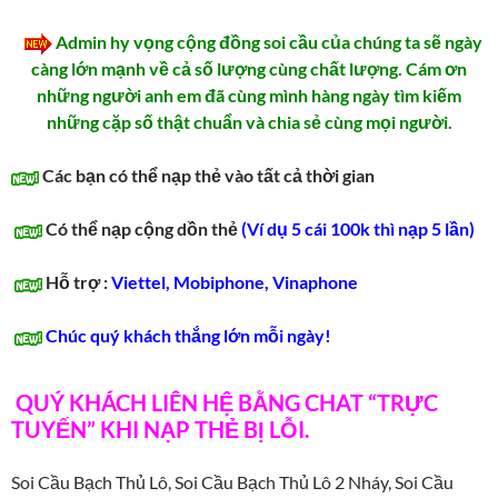
Admin hy vọng cộng đồng soi cầu của chúng ta sẽ ngày
càng lớn mạnh về cả số lượng cùng chất lượng. Cám ơn
những người anh em đã cùng mình hàng ngày tìm kiếm
những cặp số thật chuẩn và chia sẻ cùng mọi người.
Các bạn có thể nạp thẻ vào tất
cả thời gian
Có thể nạp cộng dồn thẻ
(Ví dụ 5 cái 100k thì nạp 5 lần)
Hỗ trợ :
Viettel, Mobiphone, Vinaphone
Chúc quý khách thắng lớn mỗi ngày!
QUÝ KHÁCH LIÊN HỆ BẰNG CHAT “TRỰC
TUYẾN” KHI NẠP THẺ BỊ LỖI.
Soi Cầu Bạch Thủ Lô, Soi Cầu Bạch Thủ Lô 2 Nháy, Soi Cầu