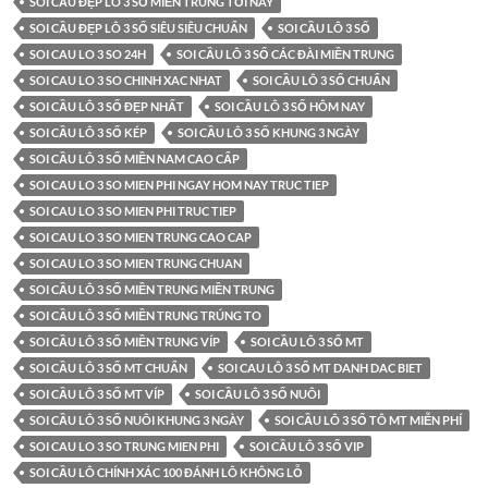
SOI CẦU ĐẸP LÔ 3 SỐ MIỀN TRUNG TỐI NAY
SOI CẦU ĐẸP LÔ 3 SỐ SIÊU SIÊU CHUẨN
SOI CẦU LÔ 3 SỐ
SOI CAU LO 3 SO 24H
SOI CẦU LÔ 3 SỐ CÁC ĐÀI MIỀN TRUNG
SOI CAU LO 3 SO CHINH XAC NHAT
SOI CẦU LÔ 3 SỐ CHUẨN
SOI CẦU LÔ 3 SỐ ĐẸP NHẤT
SOI CẦU LÔ 3 SỐ HÔM NAY
SOI CẦU LÔ 3 SỐ KÉP
SOI CẦU LÔ 3 SỐ KHUNG 3 NGÀY
SOI CẦU LÔ 3 SỐ MIỀN NAM CAO CẤP
SOI CAU LO 3 SO MIEN PHI NGAY HOM NAY TRUC TIEP
SOI CAU LO 3 SO MIEN PHI TRUC TIEP
SOI CAU LO 3 SO MIEN TRUNG CAO CAP
SOI CAU LO 3 SO MIEN TRUNG CHUAN
SOI CẦU LÔ 3 SỐ MIỀN TRUNG MIỀN TRUNG
SOI CẦU LÔ 3 SỐ MIỀN TRUNG TRÚNG TO
SOI CẦU LÔ 3 SỐ MIỀN TRUNG VÍP
SOI CẦU LÔ 3 SỐ MT
SOI CẦU LÔ 3 SỐ MT CHUẨN
SOI CAU LÔ 3 SỐ MT DANH DAC BIET
SOI CẦU LÔ 3 SỐ MT VÍP
SOI CẦU LÔ 3 SỐ NUÔI
SOI CẦU LÔ 3 SỐ NUÔI KHUNG 3 NGÀY
SOI CẦU LÔ 3 SỐ TÔ MT MIỄN PHÍ
SOI CAU LO 3 SO TRUNG MIEN PHI
SOI CẦU LÔ 3 SỐ VIP
SOI CẦU LÔ CHÍNH XÁC 100 ĐÁNH LÔ KHÔNG LỖ