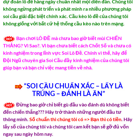
dự đoán lô đề hàng ngày chuẩn nhất mọi diễn đàn. Chúng tôi
không ngừng phát triển và phát minh ra nhiều phương pháp
soi cầu giải đặc biệt chính xác. Cầu kèo lô đề của chúng tôi
không giống với bất cứ hệ thống cầu kèo nào trên mạng.
Bạn chơi LÔ ĐỀ mà chưa bao giờ biết mùi CHIẾN
THẮNG? Vì Sao?. Vì bạn chưa biết cách Chốt Số và chưa có
kinh nghiệm trong lĩnh vực Soi Lô Đề. Chính vì thế, hãy để
Đội Ngũ chuyên gia Soi Cầu đầy kinh nghiệm của chúng tôi
giúp bạn và bạn chỉ việc mang tiền về nhà.
“SOI CẦU CHUẨN XÁC – LẤY LÀ
TRÚNG – ĐÁNH LÀ ĂN”
Đừng bao giờ chỉ biết gù đầu vào đánh dù không biết
đến chiến thắng??? Hãy trở thành những người đầu tư
thông minh.
Số chuẩn thì chúng tôi có => Bạn thì có tiền
. Hãy
lấy số của chúng tôi và chúng tôi cam kết bạn sẽ gỡ đủ vốn
ngay sau ngày hôm nay.