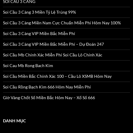
SOI CẦU 3 CÀNG
Soi Cầu 3 Càng 3 Miền Tỷ Lệ Trúng 99%
Soi Cầu 3 Càng Miền Nam Cực Chuẩn Miễn Phí Hôm Nay 100%
Soi Cầu 3 Càng VIP Miền Bắc Miễn Phí
Soi Cầu 3 Càng VIP Miền Bắc Miễn Phí – Dự Đoán 247
Soi Cầu Mb Chính Xác Miễn Phí Soi Cầu Lô Chính Xác
Soi Cau Mb Rong Bach Kim
Soi Cầu Miền Bắc Chính Xác 100 – Cầu Lô XSMB Hôm Nay
Soi Cầu Rồng Bạch Kim 666 Hôm Nay Miễn Phí
Giờ Vàng Chốt Số Miền Bắc Hôm Nay – Xổ Số 666
DANH MỤC