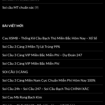
Soi cầu MT chuẩn xác
(9)
BÀI VIẾT MỚI
Cau XSMB – Thống Kê Cầu Bạch Thủ Miền Bắc Hôm Nay – Xổ Số
Soi Cầu 3 Càng 3 Miền Tỷ Lệ Trúng 99%
Soi Cầu 3 Càng VIP Miền Bắc Miễn Phí – Dự Đoán 247
Soi Cầu 3 Càng VIP Miền Bắc Miễn Phí
SOI CẦU 3 CÀNG
Soi Cầu 3 Càng Miền Nam Cực Chuẩn Miễn Phí Hôm Nay 100%
Soi Cầu 24h – Soi Cầu 247 – Soi Cầu Bạch Thủ CHÍNH XÁC
Soi Cau Mb Rong Bach Kim