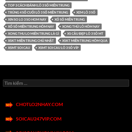
TOP 3 CÁCH ĐÁNH LÔ 3 SỐ MIỀN TRUNG
TRÚNG 4 SỐ CUỐI LÔ 3 SỐ MIỀN TRUNG
XEM LÔ 3 SỐ
XIN SO LO 3 SO HOM NAY
XỔ SỐ MIỀN TRUNG
XỔ SỐ MIỀN TRUNG HÔM NAY
XONG THỦ LÔ HÔM NAY
XONG THU LO MIỀN TRUNG LÀ GÌ
XS CẦU ĐẸP LÔ 3 SỐ MT
XSKT MIỀN TRUNG CHỦ NHẬT
XSKT MIỀN TRUNG HÔM QUA
XSMT SOI CAU
XSMT SOI CAU LÔ 3 SỐ VÍP
Tìm
kiếm
cho:
CHOTLO2NHAY.COM
SOICAU247VIP.COM