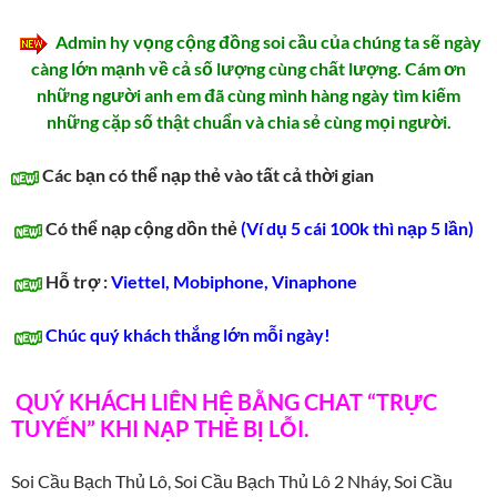
Admin hy vọng cộng đồng soi cầu của chúng ta sẽ ngày
càng lớn mạnh về cả số lượng cùng chất lượng. Cám ơn
những người anh em đã cùng mình hàng ngày tìm kiếm
những cặp số thật chuẩn và chia sẻ cùng mọi người.
Các bạn có thể nạp thẻ vào tất
cả thời gian
Có thể nạp cộng dồn thẻ
(Ví dụ 5 cái 100k thì nạp 5 lần)
Hỗ trợ :
Viettel, Mobiphone, Vinaphone
Chúc quý khách thắng lớn mỗi ngày!
QUÝ KHÁCH LIÊN HỆ BẰNG CHAT “TRỰC
TUYẾN” KHI NẠP THẺ BỊ LỖI.
Soi Cầu Bạch Thủ Lô, Soi Cầu Bạch Thủ Lô 2 Nháy, Soi Cầu