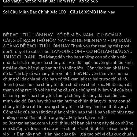
Giờ Vàng Chốt Số Miền Bắc Hôm Nay – Xổ Số 666
Soi Cầu Miền Bắc Chính Xác 100 – Cầu Lô XSMB Hôm Nay
ĐỀ BẠCH THỦ HÔM NAY – SỐ ĐỀ MIỀN NAM – DỰ ĐOÁN 3
CÀNG ĐỀ BẠCH THỦ HÔM NAY – SỐ ĐỀ MIỀN NAM – DỰ ĐOÁN
3 CÀNG ĐỀ BẠCH THỦ HÔM NAY Thank you for reading this post,
don't forget to subscribe! LAYSODE.COM – CƠ HỘI LÀM GIÀU SAU
18H30 CHO ANH EM Mang đến cho bạn những con số chính xác
nhất là trách nhiệm của chúng tôi. Với đội ngũ chuyên gia nhiều kinh
nghiệm đảm bảo giúp bạn tự tin thắng lớn!. Còn việc bạn phải làm
đó là: “chỉ lấy số và mang tiền về nhà thôi”. Hãy yên tâm với cầu mà
chúng tôi đã chia sẻ, các bạn có thể xem lại các bài trước thì sẽ rõ.
Toàn bộ soi cầu của chúng tôi đều chuẩn và chính xác. Nhiều bạn đã
thành công rực rỡ với hệ thống cầu của chúng tôi. Niềm Vui của bạn
là hạnh phúc của chúng tôi. Làm gì chúng tôi cũng đặt cái tâm của
mình vào đó. Bạn hãy thử và tận hưởng chiến thắng với từng con số
chúng tôi đưa ra! Tin tưởng chúng tôi sẽ không làm bạn thất vọng!
Công việc của bạn rất đơn giản chỉ cần nạp thẻ là bạn sẽ sở hữu ngay
những con số đẹp nhất trong ngày. Hãy lưu lại website
soi3cangmienbac.com và giới thiệu tới bạn bè trang này để có những
con số đẹp và được soi cầu xổ số chính xác nhất nhé!! soi cau lo sieu
vip —> Bạn hãy nhớ – tiền nào của đấy – giá cao bởi vì cầu cực chuẩn