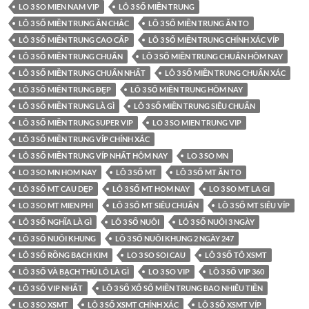
LO 3 SO MIEN NAM VIP
LÔ 3 SỐ MIỀN TRUNG
LÔ 3 SỐ MIỀN TRUNG ĂN CHẮC
LÔ 3 SỐ MIỀN TRUNG ĂN TO
LÔ 3 SỐ MIỀN TRUNG CAO CẤP
LÔ 3 SỐ MIỀN TRUNG CHÍNH XÁC VÍP
LÔ 3 SỐ MIỀN TRUNG CHUẨN
LÔ 3 SỐ MIỀN TRUNG CHUẨN HÔM NAY
LÔ 3 SỐ MIỀN TRUNG CHUẨN NHẤT
LÔ 3 SỐ MIỀN TRUNG CHUẨN XÁC
LÔ 3 SỐ MIỀN TRUNG ĐẸP
LÔ 3 SỐ MIỀN TRUNG HÔM NAY
LÔ 3 SỐ MIỀN TRUNG LÀ GÌ
LÔ 3 SỐ MIỀN TRUNG SIÊU CHUẨN
LÔ 3 SỐ MIỀN TRUNG SUPER VIP
LO 3 SO MIEN TRUNG VIP
LÔ 3 SỐ MIỀN TRUNG VÍP CHÍNH XÁC
LÔ 3 SỐ MIỀN TRUNG VÍP NHẤT HÔM NAY
LO 3 SO MN
LO 3 SO MN HOM NAY
LÔ 3 SỐ MT
LÔ 3 SỐ MT ĂN TO
LÔ 3 SỐ MT CAU DẸP
LÔ 3 SỐ MT HOM NAY
LO 3 SO MT LA GI
LO 3 SO MT MIEN PHI
LÔ 3 SỐ MT SIÊU CHUẨN
LÔ 3 SỐ MT SIÊU VÍP
LÔ 3 SỐ NGHĨA LÀ GÌ
LÔ 3 SỐ NUÔI
LÔ 3 SỐ NUÔI 3 NGÀY
LÔ 3 SỐ NUÔI KHUNG
LÔ 3 SỐ NUÔI KHUNG 2 NGÀY 247
LÔ 3 SỐ RỒNG BẠCH KIM
LO 3 SO SOI CAU
LÔ 3 SỐ TÔ XSMT
LÔ 3 SỐ VÀ BẠCH THỦ LÔ LÀ GÌ
LO 3 SO VIP
LÔ 3 SỐ VIP 360
LÔ 3 SỐ VIP NHẤT
LÔ 3 SỐ XỔ SỐ MIỀN TRUNG BAO NHIÊU TIỀN
LO 3 SO XSMT
LÔ 3 SỐ XSMT CHÍNH XÁC
LÔ 3 SỐ XSMT VÍP